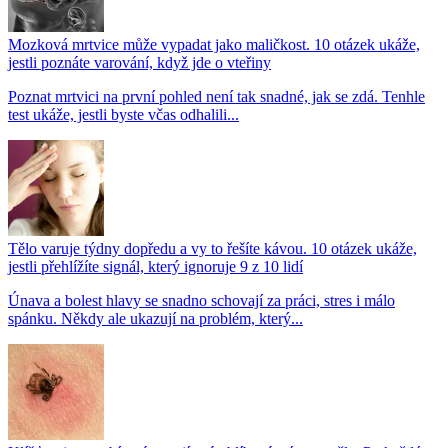
Mozková mrtvice může vypadat jako maličkost. 10 otázek ukáže,
jestli poznáte varování, když jde o vteřiny
Poznat mrtvici na první pohled není tak snadné, jak se zdá. Tenhle
test ukáže, jestli byste včas odhalili...
Tělo varuje týdny dopředu a vy to řešíte kávou. 10 otázek ukáže,
jestli přehlížíte signál, který ignoruje 9 z 10 lidí
Únava a bolest hlavy se snadno schovají za práci, stres i málo
spánku. Někdy ale ukazují na problém, který...