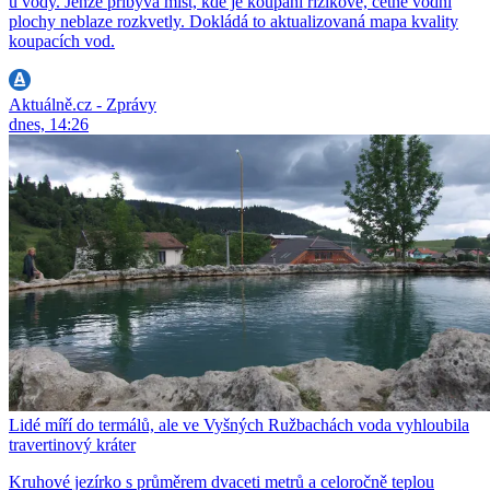
u vody. Jenže přibývá míst, kde je koupání rizikové, četné vodní
plochy neblaze rozkvetly. Dokládá to aktualizovaná mapa kvality
koupacích vod.
Aktuálně.cz - Zprávy
dnes, 14:26
Lidé míří do termálů, ale ve Vyšných Ružbachách voda vyhloubila
travertinový kráter
Kruhové jezírko s průměrem dvaceti metrů a celoročně teplou