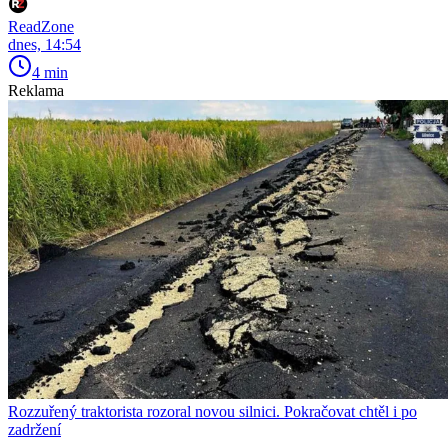
ReadZone
dnes, 14:54
4 min
Reklama
Rozzuřený traktorista rozoral novou silnici. Pokračovat chtěl i po
zadržení