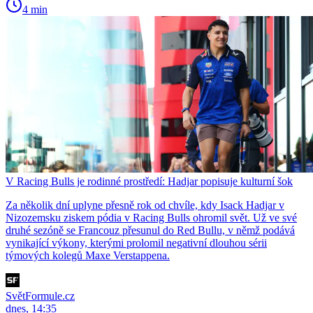
4 min
V Racing Bulls je rodinné prostředí: Hadjar popisuje kulturní šok
Za několik dní uplyne přesně rok od chvíle, kdy Isack Hadjar v
Nizozemsku ziskem pódia v Racing Bulls ohromil svět. Už ve své
druhé sezóně se Francouz přesunul do Red Bullu, v němž podává
vynikající výkony, kterými prolomil negativní dlouhou sérii
týmových kolegů Maxe Verstappena.
SvětFormule.cz
dnes, 14:35