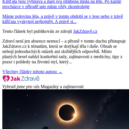
Klíšťata jsou vybíravá a mají svá oblíbená místa na těle. Po každé
procházce v přírodě tato místa vždy zkontrolujte
Máme polovinu léta, a právě v tomto období se v lese nebo v trávě
klíšťata vyskytují nejhojněji. A právě si...
Tento článek byl publikován ze zdrojů
JakZdravě.cz
Zdraví není jen absence nemocí – a přesně v tomto duchu přistupuje
JakZdrave.cz k tématům, která se dotýkají těla i duše. Obsah se
nebojí jednoduchých otázek ani složitějších odpovědí. Místo
planých hesel nabízí konkrétní rady, zajímavosti z medicíny, tipy z
praxe i pohledy na životní styl, který...
Všechny články tohoto autora →
Vybrali jsme pro vás
Magazíny a zajímavosti