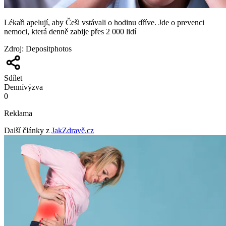
Lékaři apelují, aby Češi vstávali o hodinu dříve. Jde o prevenci
nemoci, která denně zabije přes 2 000 lidí
Zdroj
:
Depositphotos
Sdílet
Denní
výzva
0
Reklama
Další články z
JakZdravě.cz