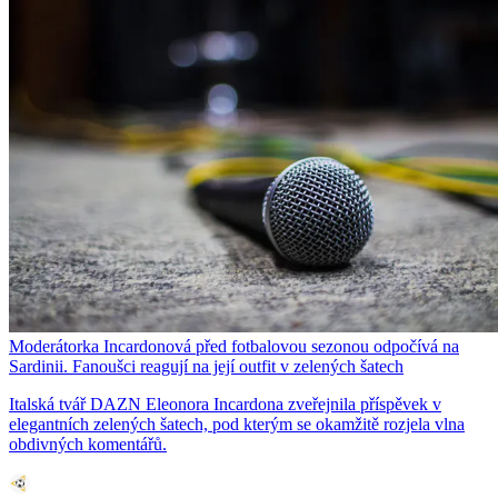
Moderátorka Incardonová před fotbalovou sezonou odpočívá na
Sardinii. Fanoušci reagují na její outfit v zelených šatech
Italská tvář DAZN Eleonora Incardona zveřejnila příspěvek v
elegantních zelených šatech, pod kterým se okamžitě rozjela vlna
obdivných komentářů.