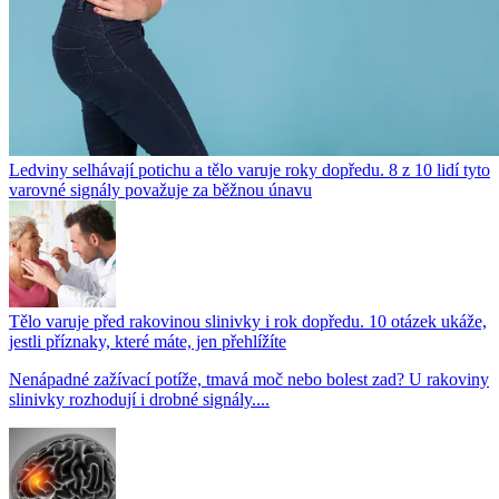
Ledviny selhávají potichu a tělo varuje roky dopředu. 8 z 10 lidí tyto
varovné signály považuje za běžnou únavu
Tělo varuje před rakovinou slinivky i rok dopředu. 10 otázek ukáže,
jestli příznaky, které máte, jen přehlížíte
Nenápadné zažívací potíže, tmavá moč nebo bolest zad? U rakoviny
slinivky rozhodují i drobné signály....