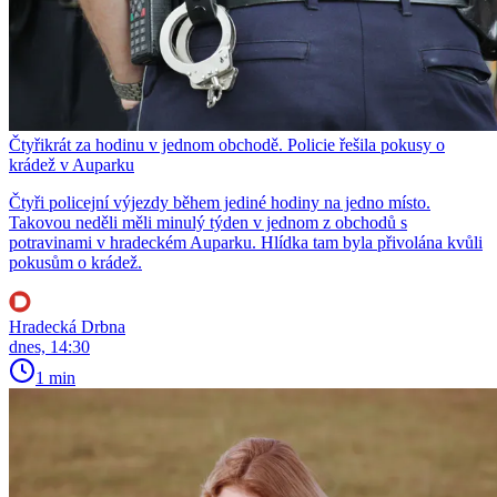
Čtyřikrát za hodinu v jednom obchodě. Policie řešila pokusy o
krádež v Auparku
Čtyři policejní výjezdy během jediné hodiny na jedno místo.
Takovou neděli měli minulý týden v jednom z obchodů s
potravinami v hradeckém Auparku. Hlídka tam byla přivolána kvůli
pokusům o krádež.
Hradecká Drbna
dnes, 14:30
1 min