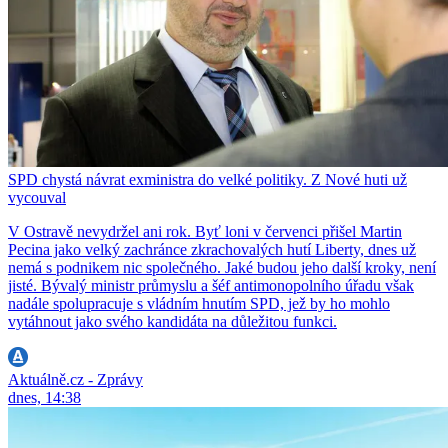
SPD chystá návrat exministra do velké politiky. Z Nové huti už
vycouval
V Ostravě nevydržel ani rok. Byť loni v červenci přišel Martin
Pecina jako velký zachránce zkrachovalých hutí Liberty, dnes už
nemá s podnikem nic společného. Jaké budou jeho další kroky, není
jisté. Bývalý ministr průmyslu a šéf antimonopolního úřadu však
nadále spolupracuje s vládním hnutím SPD, jež by ho mohlo
vytáhnout jako svého kandidáta na důležitou funkci.
Aktuálně.cz - Zprávy
dnes, 14:38