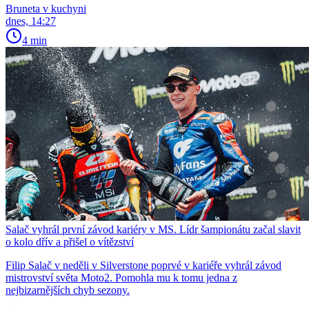
Bruneta v kuchyni
dnes, 14:27
4 min
Salač vyhrál první závod kariéry v MS. Lídr šampionátu začal slavit
o kolo dřív a přišel o vítězství
Filip Salač v neděli v Silverstone poprvé v kariéře vyhrál závod
mistrovství světa Moto2. Pomohla mu k tomu jedna z
nejbizarnějších chyb sezony.