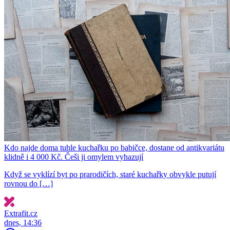
Kdo najde doma tuhle kuchařku po babičce, dostane od antikvariátu
klidně i 4 000 Kč. Češi ji omylem vyhazují
Když se vyklízí byt po prarodičích, staré kuchařky obvykle putují
rovnou do […]
Extrafit.cz
dnes, 14:36