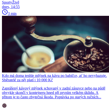
SportyŽivě
dnes, 14:55
3 min
Kdo má doma tenhle mlýnek na kávu po babičce, ať ho nevyhazuje.
Sběratelé za něj platí i 10 000 Kč
Zaprášený kávový mlýnek schovaný v zadní zásuvce nebo na půdě
obvykle skončí v kontejneru hned při prvním velkém úklidu. A
přitom je to často zbytečná škoda. Poptávka po starých ručních...