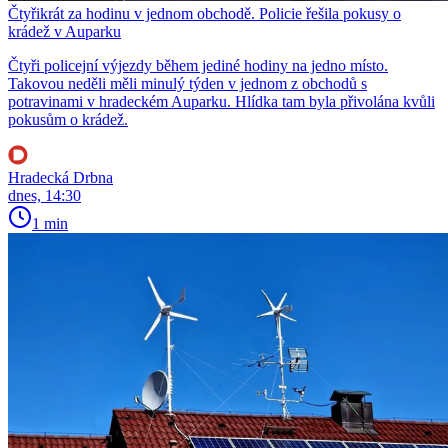
Čtyřikrát za hodinu v jednom obchodě. Policie řešila pokusy o
krádež v Auparku
Čtyři policejní výjezdy během jediné hodiny na jedno místo.
Takovou neděli měli minulý týden v jednom z obchodů s
potravinami v hradeckém Auparku. Hlídka tam byla přivolána kvůli
pokusům o krádež.
Hradecká Drbna
dnes, 14:30
1 min