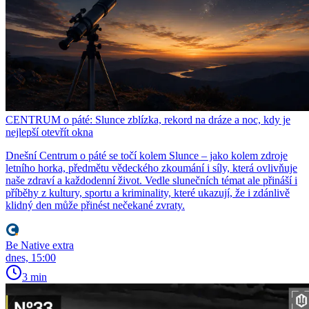
CENTRUM o páté: Slunce zblízka, rekord na dráze a noc, kdy je
nejlepší otevřít okna
Dnešní Centrum o páté se točí kolem Slunce – jako kolem zdroje
letního horka, předmětu vědeckého zkoumání i síly, která ovlivňuje
naše zdraví a každodenní život. Vedle slunečních témat ale přináší i
příběhy z kultury, sportu a kriminality, které ukazují, že i zdánlivě
klidný den může přinést nečekané zvraty.
Be Native extra
dnes, 15:00
3 min