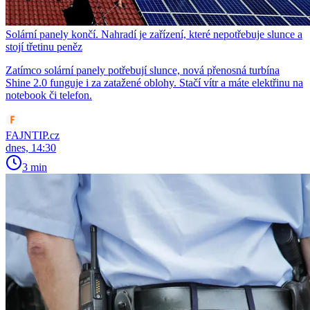
Solární panely končí. Nahradí je zařízení, které nepotřebuje slunce a
stojí třetinu peněz
Zatímco solární panely potřebují slunce, nová přenosná turbína
Shine 2.0 funguje i za zatažené oblohy. Stačí vítr a máte elektřinu na
notebook či telefon.
FAJNTIP.cz
dnes, 14:30
3 min