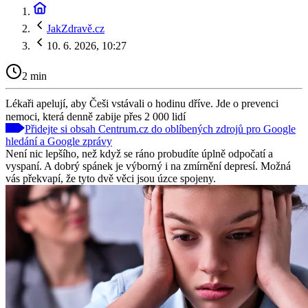
JakZdravě.cz
10. 6. 2026, 10:27
2 min
Lékaři apelují, aby Češi vstávali o hodinu dříve. Jde o prevenci
nemoci, která denně zabije přes 2 000 lidí
Přidejte si obsah Centrum.cz do oblíbených zdrojů pro Google
hledání a Google zprávy
Není nic lepšího, než když se ráno probudíte úplně odpočatí a
vyspaní. A dobrý spánek je výborný i na zmírnění depresí. Možná
vás překvapí, že tyto dvě věci jsou úzce spojeny.