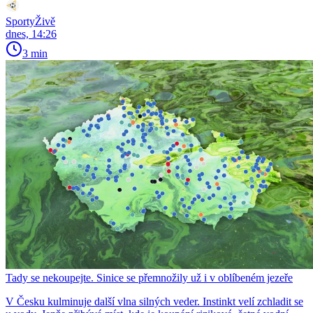
SportyŽivě
dnes, 14:26
3 min
Tady se nekoupejte. Sinice se přemnožily už i v oblíbeném jezeře
V Česku kulminuje další vlna silných veder. Instinkt velí zchladit se