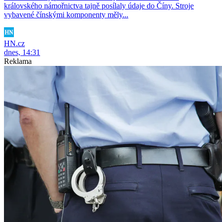
královského námořnictva tajně posílaly údaje do Číny. Stroje
vybavené čínskými komponenty měly...
HN.cz
dnes, 14:31
Reklama