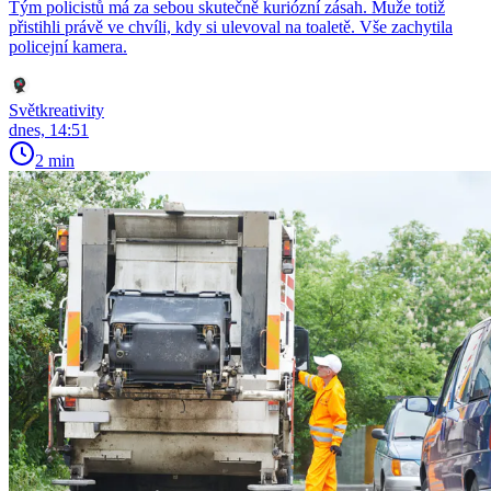
Tým policistů má za sebou skutečně kuriózní zásah. Muže totiž
přistihli právě ve chvíli, kdy si ulevoval na toaletě. Vše zachytila
policejní kamera.
Světkreativity
dnes, 14:51
2 min