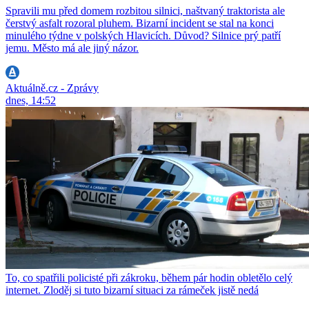
Spravili mu před domem rozbitou silnici, naštvaný traktorista ale
čerstvý asfalt rozoral pluhem. Bizarní incident se stal na konci
minulého týdne v polských Hlavicích. Důvod? Silnice prý patří
jemu. Město má ale jiný názor.
Aktuálně.cz - Zprávy
dnes, 14:52
To, co spatřili policisté při zákroku, během pár hodin obletělo celý
internet. Zloděj si tuto bizarní situaci za rámeček jistě nedá