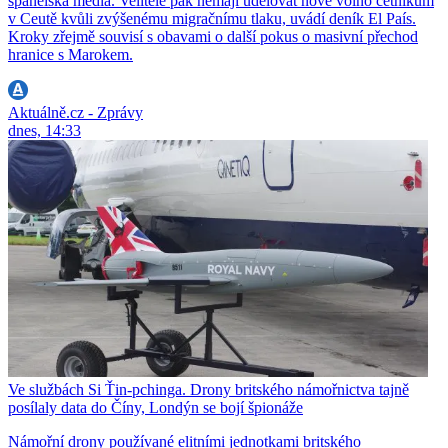
španělská média. Velitelé pak nemají udělovat nové volno četníkům
v Ceutě kvůli zvýšenému migračnímu tlaku, uvádí deník El País.
Kroky zřejmě souvisí s obavami o další pokus o masivní přechod
hranice s Marokem.
Aktuálně.cz - Zprávy
dnes, 14:33
Ve službách Si Ťin-pchinga. Drony britského námořnictva tajně
posílaly data do Číny, Londýn se bojí špionáže
Námořní drony používané elitními jednotkami britského