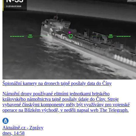
Špionážní kamery na dronech tajně posílaly data do Číny
Námořní drony používané elitními jednotkami britského
královského námořnictva tajně posílaly údaje do Číny. Stroje
vybavené čínskými komponenty měly být využívány pro vojenské
operace na Blízkém východě, v neděli napsal web The Telegraph.
Aktuálně.cz - Zprávy
dnes, 14:58