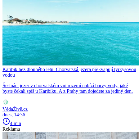
Karibik bez dlouhého letu. Chorvatská jezera překvapují tyrkysovou
vodou
Šestnáct jezer v chorvatském vnitrozemí nabízí barvy vody, jaké
byste čekali spíš u Karibiku. A z Prahy tam dojedete za jediný den.
VědaŽivě.cz
dnes, 14:36
4 min
Reklama