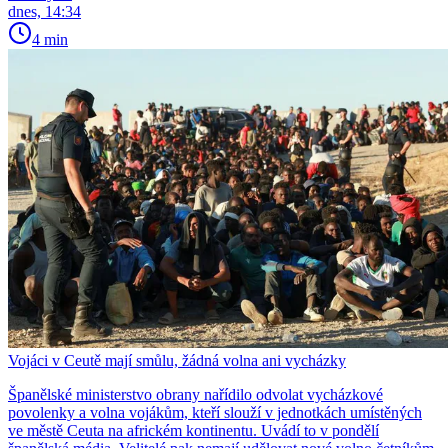
dnes, 14:34
4 min
Vojáci v Ceutě mají smůlu, žádná volna ani vycházky
Španělské ministerstvo obrany nařídilo odvolat vycházkové
povolenky a volna vojákům, kteří slouží v jednotkách umístěných
ve městě Ceuta na africkém kontinentu. Uvádí to v pondělí