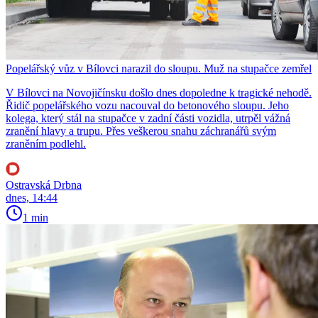
Popelářský vůz v Bílovci narazil do sloupu. Muž na stupačce zemřel
V Bílovci na Novojičínsku došlo dnes dopoledne k tragické nehodě.
Řidič popelářského vozu nacouval do betonového sloupu. Jeho
kolega, který stál na stupačce v zadní části vozidla, utrpěl vážná
zranění hlavy a trupu. Přes veškerou snahu záchranářů svým
zraněním podlehl.
Ostravská Drbna
dnes, 14:44
1 min