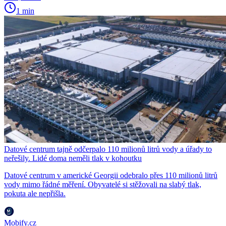
1 min
Datové centrum tajně odčerpalo 110 milionů litrů vody a úřady to
neřešily. Lidé doma neměli tlak v kohoutku
Datové centrum v americké Georgii odebralo přes 110 milionů litrů
vody mimo řádné měření. Obyvatelé si stěžovali na slabý tlak,
pokuta ale nepřišla.
Mobify.cz