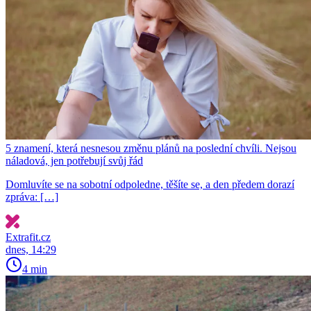
5 znamení, která nesnesou změnu plánů na poslední chvíli. Nejsou
náladová, jen potřebují svůj řád
Domluvíte se na sobotní odpoledne, těšíte se, a den předem dorazí
zpráva: […]
Extrafit.cz
dnes, 14:29
4 min