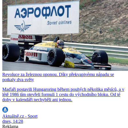
Revoluce za železnou oponou. Díky překvapivému nápadu se
potkaly dva světy
Maďaři postavili Hungaroring během pouhých několika měsíců, a v
létě 1986 tím otevřeli formuli 1 cestu do východního bloku. Od té
doby v kalendáři nechyběli ani jednou.
Aktuálně.cz - Sport
dnes, 14:28
Reklama