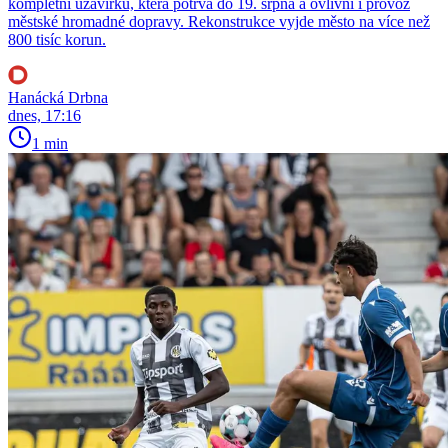
kompletní uzavírku, která potrvá do 19. srpna a ovlivní i provoz
městské hromadné dopravy. Rekonstrukce vyjde město na více než
800 tisíc korun.
Hanácká Drbna
dnes, 17:16
1 min