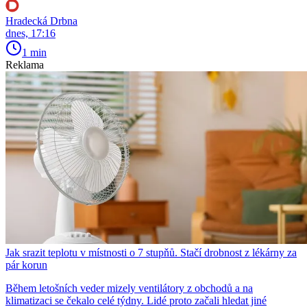
Hradecká Drbna
dnes, 17:16
1 min
Reklama
Jak srazit teplotu v místnosti o 7 stupňů. Stačí drobnost z lékárny za
pár korun
Během letošních veder mizely ventilátory z obchodů a na
klimatizaci se čekalo celé týdny. Lidé proto začali hledat jiné