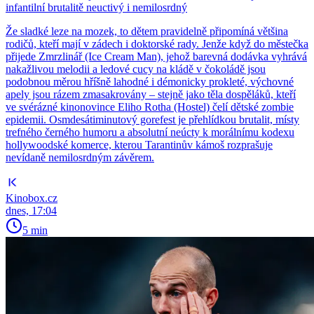
infantilní brutalitě neuctivý i nemilosrdný
Že sladké leze na mozek, to dětem pravidelně připomíná většina
rodičů, kteří mají v zádech i doktorské rady. Jenže když do městečka
přijede Zmrzlinář (Ice Cream Man), jehož barevná dodávka vyhrává
nakažlivou melodii a ledové cucy na kládě v čokoládě jsou
podobnou měrou hříšně lahodné i démonicky prokleté, výchovné
apely jsou rázem zmasakrovány – stejně jako těla dospěláků, kteří
ve svérázné kinonovince Eliho Rotha (Hostel) čelí dětské zombie
epidemii. Osmdesátiminutový gorefest je přehlídkou brutalit, místy
trefného černého humoru a absolutní neúcty k morálnímu kodexu
hollywoodské komerce, kterou Tarantinův kámoš rozprašuje
nevídaně nemilosrdným závěrem.
Kinobox.cz
dnes, 17:04
5 min