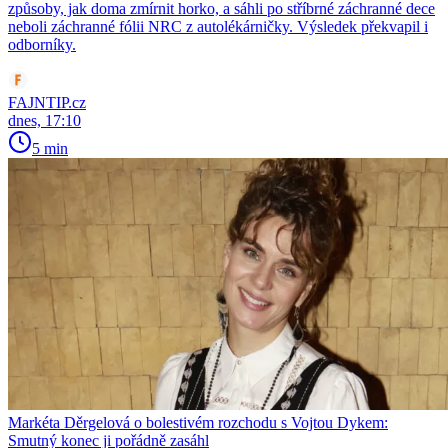
způsoby, jak doma zmírnit horko, a sáhli po stříbrné záchranné dece
neboli záchranné fólii NRC z autolékárničky. Výsledek překvapil i
odborníky.
FAJNTIP.cz
dnes, 17:10
5 min
Markéta Děrgelová o bolestivém rozchodu s Vojtou Dykem:
Smutný konec ji pořádně zasáhl