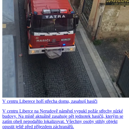
V centru Liberece hoří střecha domu, zasahují hasiči
V centru Liberce na Nerudově náměstí vypukl požár střechy nízké
budovy. Na místě aktuálně zasahuje pět jednotek hasičů, kterým se
zatím oheň nepodařilo lokalizovat. Všechny osoby stihly objekt
opustit ještě před příjezdem záchranářů.