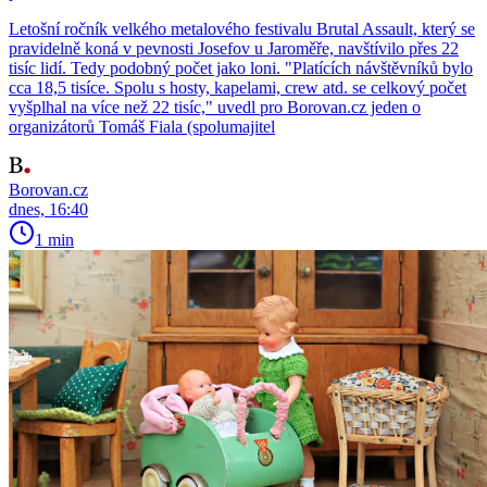
Letošní ročník velkého metalového festivalu Brutal Assault, který se
pravidelně koná v pevnosti Josefov u Jaroměře, navštívilo přes 22
tisíc lidí. Tedy podobný počet jako loni. "Platících návštěvníků bylo
cca 18,5 tisíce. Spolu s hosty, kapelami, crew atd. se celkový počet
vyšplhal na více než 22 tisíc," uvedl pro Borovan.cz jeden o
organizátorů Tomáš Fiala (spolumajitel
Borovan.cz
dnes, 16:40
1 min