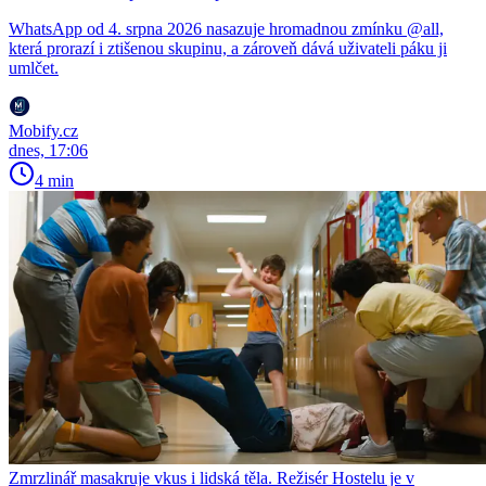
WhatsApp od 4. srpna 2026 nasazuje hromadnou zmínku @all,
která prorazí i ztišenou skupinu, a zároveň dává uživateli páku ji
umlčet.
Mobify.cz
dnes, 17:06
4 min
Zmrzlinář masakruje vkus i lidská těla. Režisér Hostelu je v