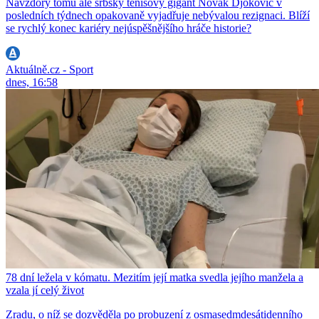
Navzdory tomu ale srbský tenisový gigant Novak Djokovič v
posledních týdnech opakovaně vyjadřuje nebývalou rezignaci. Blíží
se rychlý konec kariéry nejúspěšnějšího hráče historie?
Aktuálně.cz - Sport
dnes, 16:58
78 dní ležela v kómatu. Mezitím její matka svedla jejího manžela a
vzala jí celý život
Zradu, o níž se dozvěděla po probuzení z osmasedmdesátidenního