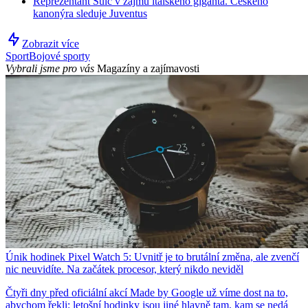
Reprezentant Šulc v zájmu italského giganta. Českého
kanonýra sleduje Juventus
Zobrazit více
Sport
Bojové sporty
Vybrali jsme pro vás
Magazíny a zajímavosti
Únik hodinek Pixel Watch 5: Uvnitř je to brutální změna, ale zvenčí
nic neuvidíte. Na začátek procesor, který nikdo neviděl
Čtyři dny před oficiální akcí Made by Google už víme dost na to,
abychom řekli: letošní hodinky jsou jiné hlavně tam, kam se nedá