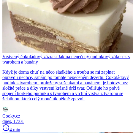
Vrstvený čokoládový zázrak: Jak na nepečený pudinkový zákusek s
tvarohem a banány
Když je doma chuť na něco sladkého a troubu se mi zapínat
opravdu nechce, sahám po tomhle nepečeném dezertu. Čokoládový
pudink s tvarohem, proložený sušenkami a banánem, je hotový bez
složité práce a díky vrstvení krásně drží tvar. Odlišuje ho právě
spojení horkého pudinku s tvarohem a vrchní vrstva z tvarohu se
želatinou, která celý moučník pěkně zpevní.
Cooky.cz
dnes, 17:01
4 min