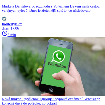
Markéta Děrgelová po rozchodu s Vojtěchem Dykem nešla cestou
veřejných výlevů. Dnes je zřetelnější spíš to, co následovalo.
In-lifestyle.cz
dnes, 17:06
3 min
Nová funkce „@všichni“ ignoruje i vypnutá oznámení. WhatsApp
konečně dává do pořádku, co pokazil