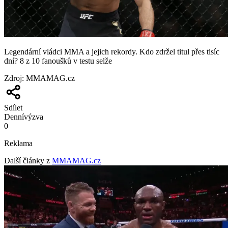
Legendární vládci MMA a jejich rekordy. Kdo zdržel titul přes tisíc
dní? 8 z 10 fanoušků v testu selže
Zdroj
:
MMAMAG.cz
Sdílet
Denní
výzva
0
Reklama
Další články z
MMAMAG.cz