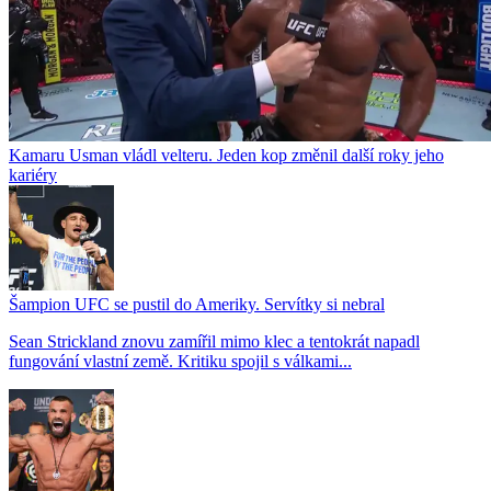
Kamaru Usman vládl velteru. Jeden kop změnil další roky jeho
kariéry
Šampion UFC se pustil do Ameriky. Servítky si nebral
Sean Strickland znovu zamířil mimo klec a tentokrát napadl
fungování vlastní země. Kritiku spojil s válkami...