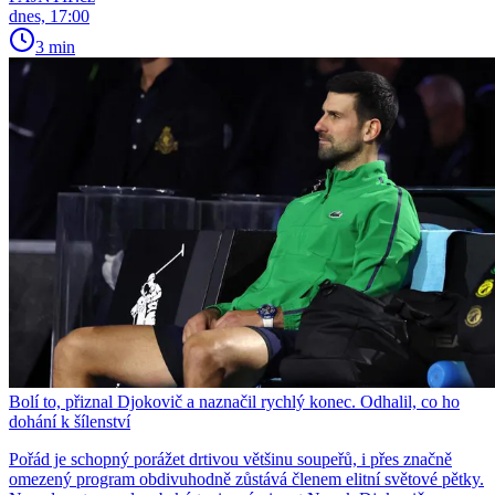
dnes, 17:00
3 min
Bolí to, přiznal Djokovič a naznačil rychlý konec. Odhalil, co ho
dohání k šílenství
Pořád je schopný porážet drtivou většinu soupeřů, i přes značně
omezený program obdivuhodně zůstává členem elitní světové pětky.