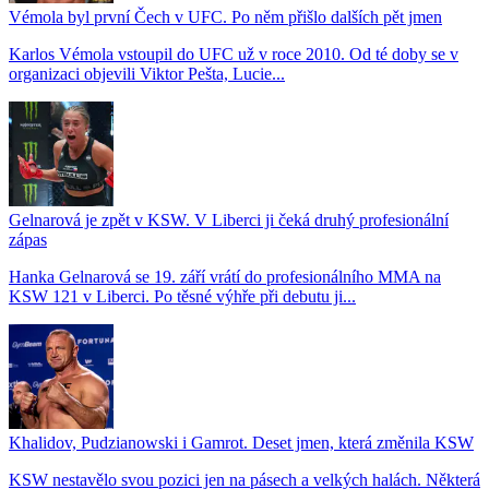
Vémola byl první Čech v UFC. Po něm přišlo dalších pět jmen
Karlos Vémola vstoupil do UFC už v roce 2010. Od té doby se v
organizaci objevili Viktor Pešta, Lucie...
Gelnarová je zpět v KSW. V Liberci ji čeká druhý profesionální
zápas
Hanka Gelnarová se 19. září vrátí do profesionálního MMA na
KSW 121 v Liberci. Po těsné výhře při debutu ji...
Khalidov, Pudzianowski i Gamrot. Deset jmen, která změnila KSW
KSW nestavělo svou pozici jen na pásech a velkých halách. Některá