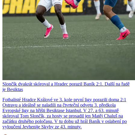
Slončík dvakrát skóroval a Hradec porazil Baník 2:1. Další na řadě
je Besiktas
Fotbalisté Hradce Králové ve 3. kole první ligy porazili doma 2:1
Ostravu a ideálně se naladili na čtvrteční odvetu 3. předkola
Evropské ligy na hřišti Besiktase Istanbul. V 27. a 63. minutě
skóroval Tom Slončík, za hosty se prosadil jen Matěj Chaluš na
začátku druhého poločasu. V tu dobu už hrál Baník v oslabení po
vyloučení Jevhenije Skyby ze 43. minuty.