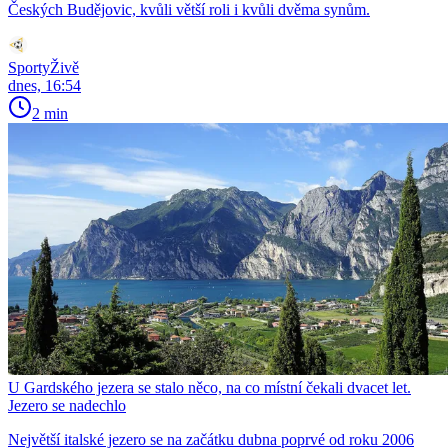
Českých Budějovic, kvůli větší roli i kvůli dvěma synům.
SportyŽivě
dnes, 16:54
2 min
U Gardského jezera se stalo něco, na co místní čekali dvacet let.
Jezero se nadechlo
Největší italské jezero se na začátku dubna poprvé od roku 2006