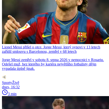
Lionel Messi přišel o otce. Jorge Messi, který synovi v 13 letech
zařídil smlouvu s Barcelonou, zemřel v 68 letech
Jorge Messi zemřel v sobotu 8. srpna 2026 v nemocnici v Rosariu.
Odešel muž, bez kterého by kariéra největšího fotbalisty dějin
vypadala úplně jinak.
SportyŽivě
dnes, 16:32
3 min