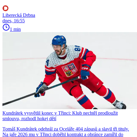
Liberecká Drbna
dnes, 16:55
1 min
Kundrátek vysvětlil konec v Třinci: Klub nechtěl prodloužit
smlouvu, rozhodl hokej dětí
Tomáš Kundrátek odehrál za Oceláře 404 zápasů a slavil tři tituly.
Na jaře 2026 mu v Třinci doběhl kontrakt a obránce zamířil do