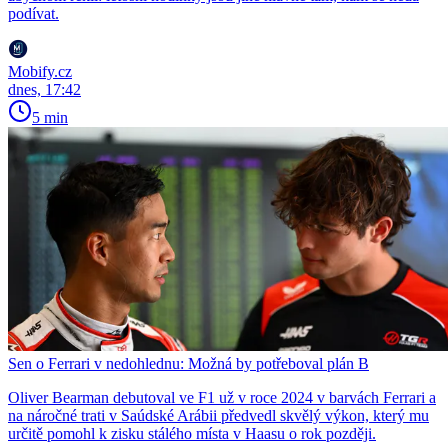
podívat.
Mobify.cz
dnes, 17:42
5 min
Sen o Ferrari v nedohlednu: Možná by potřeboval plán B
Oliver Bearman debutoval ve F1 už v roce 2024 v barvách Ferrari a
na náročné trati v Saúdské Arábii předvedl skvělý výkon, který mu
určitě pomohl k zisku stálého místa v Haasu o rok později.