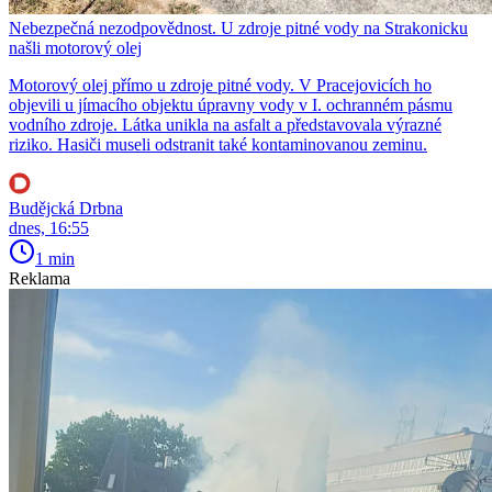
Nebezpečná nezodpovědnost. U zdroje pitné vody na Strakonicku
našli motorový olej
Motorový olej přímo u zdroje pitné vody. V Pracejovicích ho
objevili u jímacího objektu úpravny vody v I. ochranném pásmu
vodního zdroje. Látka unikla na asfalt a představovala výrazné
riziko. Hasiči museli odstranit také kontaminovanou zeminu.
Budějcká Drbna
dnes, 16:55
1 min
Reklama