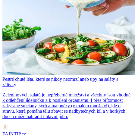
Pestré chutě léta, které se nikdy neomrzí aneb tipy na saláty a
zálivky
Zeleninových salátů je nepřeberné množství a všechny jsou vhodné
k odlehčení jídelníčku a k posílení organismu. I přes přítomnost
zakysané smetany, sýrů a majonézy (v malém množství), jde o
stravu, která pomáhá tělu zbavit se nadbytečných kil a v horkých
dnech může nahradit i hlavní jídlo.
FAJNTIP.cz