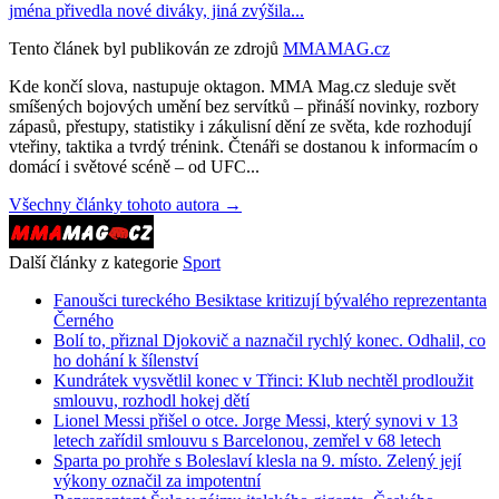
jména přivedla nové diváky, jiná zvýšila...
Tento článek byl publikován ze zdrojů
MMAMAG.cz
Kde končí slova, nastupuje oktagon. MMA Mag.cz sleduje svět
smíšených bojových umění bez servítků – přináší novinky, rozbory
zápasů, přestupy, statistiky i zákulisní dění ze světa, kde rozhodují
vteřiny, taktika a tvrdý trénink. Čtenáři se dostanou k informacím o
domácí i světové scéně – od UFC...
Všechny články tohoto autora →
Další články z kategorie
Sport
Fanoušci tureckého Besiktase kritizují bývalého reprezentanta
Černého
Bolí to, přiznal Djokovič a naznačil rychlý konec. Odhalil, co
ho dohání k šílenství
Kundrátek vysvětlil konec v Třinci: Klub nechtěl prodloužit
smlouvu, rozhodl hokej dětí
Lionel Messi přišel o otce. Jorge Messi, který synovi v 13
letech zařídil smlouvu s Barcelonou, zemřel v 68 letech
Sparta po prohře s Boleslaví klesla na 9. místo. Zelený její
výkony označil za impotentní