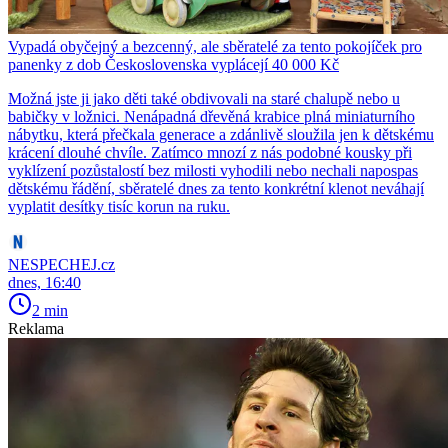
Vypadá obyčejný a bezcenný, ale sběratelé za tento pokojíček pro
panenky z dob Československa vyplácejí 40 000 Kč
Možná jste ji jako děti také obdivovali na staré chalupě nebo u
babičky v ložnici. Nenápadná dřevěná krabice plná miniaturního
nábytku, která přečkala generace a zdánlivě sloužila jen k dětskému
krácení dlouhé chvíle. Zatímco mnozí z nás podobné kousky při
vyklízení pozůstalostí bez milosti vyhodili nebo nechali napospas
dětskému řádění, sběratelé dnes za tento konkrétní klenot neváhají
vyplatit desítky tisíc korun na ruku.
NESPECHEJ.cz
dnes, 16:40
2 min
Reklama