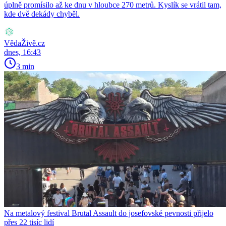
úplně promísilo až ke dnu v hloubce 270 metrů. Kyslík se vrátil tam,
kde dvě dekády chyběl.
VědaŽivě.cz
dnes, 16:43
3 min
Na metalový festival Brutal Assault do josefovské pevnosti přijelo
přes 22 tisíc lidí