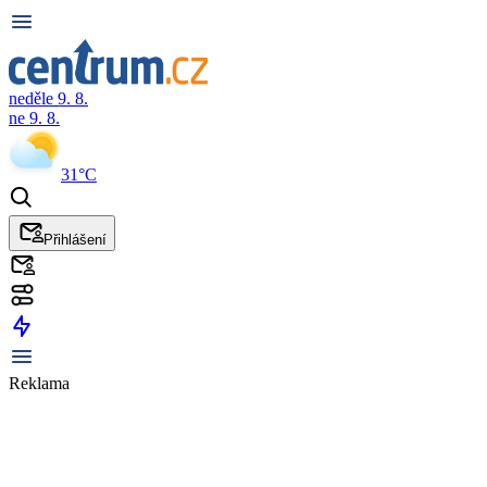
neděle 9. 8.
ne 9. 8.
31°C
Přihlášení
Reklama