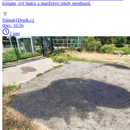
kómatu, své matce a manželovi nikdy neodpustí.
DámskýDeník.cz
dnes, 16:56
2 min