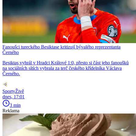
Fanoušci tureckého Besiktase kritizují bývalého reprezentanta
Černého
Beşiktaş vyhrál v Hradci Králové 1:0, přesto si část jeho fanoušků
na sociálních sítích vybrala za terč českého křídelníka Václava
Černého.
SportyŽivě
dnes, 17:01
3 min
Reklama