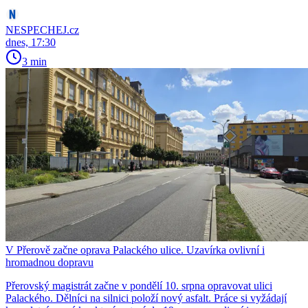
NESPECHEJ.cz
dnes, 17:30
3 min
V Přerově začne oprava Palackého ulice. Uzavírka ovlivní i
hromadnou dopravu
Přerovský magistrát začne v pondělí 10. srpna opravovat ulici
Palackého. Dělníci na silnici položí nový asfalt. Práce si vyžádají