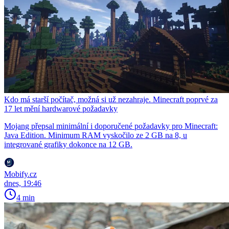
Kdo má starší počítač, možná si už nezahraje. Minecraft poprvé za
17 let mění hardwarové požadavky
Mojang přepsal minimální i doporučené požadavky pro Minecraft:
Java Edition. Minimum RAM vyskočilo ze 2 GB na 8, u
integrované grafiky dokonce na 12 GB.
Mobify.cz
dnes, 19:46
4 min