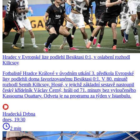
Hradec v Evropské lize podlehl Besiktasi 0:1, v oslabení rozhodl
Kilicsoy
Fotbalisté Hradce Králové v úvodním utkání 3. předkola Evropské
ligy podlehli doma favorizovanému Besiktasi 0:1. V 80. minutě
rozhodl Semih Kilicsoy. Hosté, v jejichž základní sestavě nastoupil
český křídelník Václav Černý, hráli od 71. minuty bez vyloučeného
Kassouma Ouattary. Odveta je na programu za týden v Istanbulu.
Hradecká Drbna
dnes, 19:30
2 min