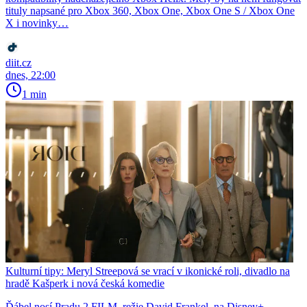
tituly napsané pro Xbox 360, Xbox One, Xbox One S / Xbox One
X i novinky…
diit.cz
dnes, 22:00
1 min
Kulturní tipy: Meryl Streepová se vrací v ikonické roli, divadlo na
hradě Kašperk i nová česká komedie
Ďábel nosí Pradu 2 FILM, režie David Frankel, na Disney+