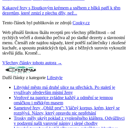
Kakaové řezy s žloutkovým krémem a sněhem z bílků patří k těm
dezertům, které zmizí z plechu dřív, než...
Tento článek byl publikován ze zdrojů
Cooky.cz
Web přináší širokou škálu receptů pro všechny příležitosti – od
rychlých večeří a domácího pečiva až po sladké dezerty a slavnostní
menu. Čtenáři zde najdou nápady, které potěší začátečníky i zkušené
kuchaře, a spoustu praktických tipů, jak z běžných surovin vykouzlit
skvělá jídla. Kromě...
Všechny články tohoto autora →
Další články z kategorie
Lifestyle
Libyjské město má druhé ulice na střechách. Po staletí je
využívaly především místní ženy
Vepřové na paprice zvládne každý a odmění se jemnou
omáčkou i měkkým masem
Sametové řezy „Obliž prst”: Vláčný korpus, krém, který se
rozplývá. Název, který opravdu nic nepřehání
Trosky měly ukrýt poklad z vypleněného kláštera. Odvážlivci
v podzemí našli varovné nápisy i slepé chodby