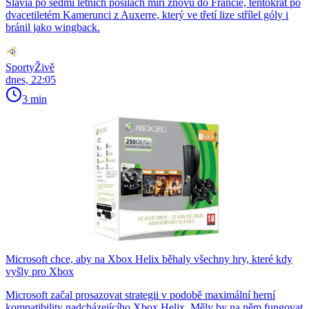
Slavia po sedmi letních posilách míří znovu do Francie, tentokrát po
dvacetiletém Kamerunci z Auxerre, který ve třetí lize střílel góly i
bránil jako wingback.
SportyŽivě
dnes, 22:05
3 min
Microsoft chce, aby na Xbox Helix běhaly všechny hry, které kdy
vyšly pro Xbox
Microsoft začal prosazovat strategii v podobě maximální herní
kompatibility nadcházejícího Xbox Helix. Měly by na něm fungovat