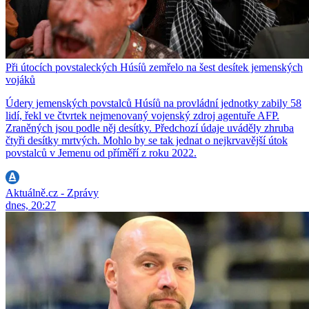
Při útocích povstaleckých Húsíů zemřelo na šest desítek jemenských
vojáků
Údery jemenských povstalců Húsíů na provládní jednotky zabily 58
lidí, řekl ve čtvrtek nejmenovaný vojenský zdroj agentuře AFP.
Zraněných jsou podle něj desítky. Předchozí údaje uváděly zhruba
čtyři desítky mrtvých. Mohlo by se tak jednat o nejkrvavější útok
povstalců v Jemenu od příměří z roku 2022.
Aktuálně.cz - Zprávy
dnes, 20:27