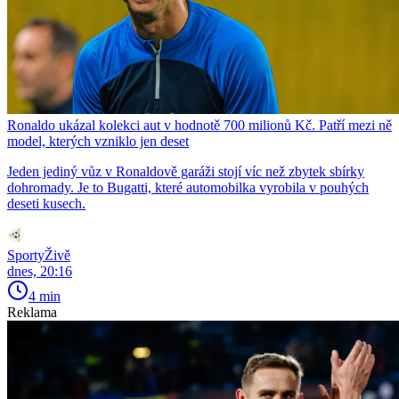
Ronaldo ukázal kolekci aut v hodnotě 700 milionů Kč. Patří mezi ně
model, kterých vzniklo jen deset
Jeden jediný vůz v Ronaldově garáži stojí víc než zbytek sbírky
dohromady. Je to Bugatti, které automobilka vyrobila v pouhých
deseti kusech.
SportyŽivě
dnes, 20:16
4 min
Reklama