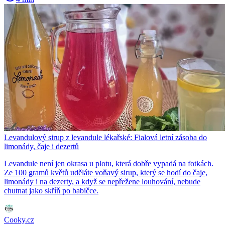
Levandulový sirup z levandule lékařské: Fialová letní zásoba do
limonády, čaje i dezertů
Levandule není jen okrasa u plotu, která dobře vypadá na fotkách.
Ze 100 gramů květů uděláte voňavý sirup, který se hodí do čaje,
limonády i na dezerty, a když se nepřežene louhování, nebude
chutnat jako skříň po babičce.
Cooky.cz