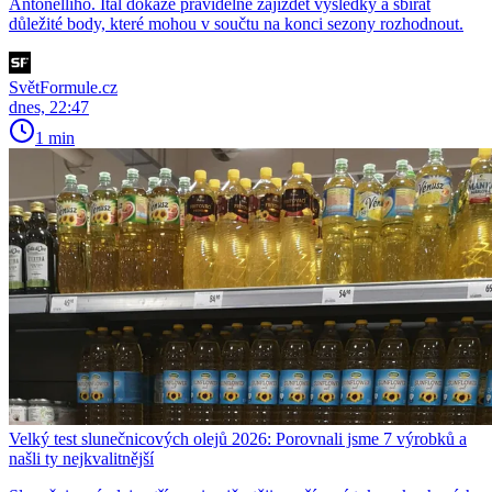
Antonelliho. Ital dokáže pravidelně zajíždět výsledky a sbírat
důležité body, které mohou v součtu na konci sezony rozhodnout.
SvětFormule.cz
dnes, 22:47
1 min
Velký test slunečnicových olejů 2026: Porovnali jsme 7 výrobků a
našli ty nejkvalitnější