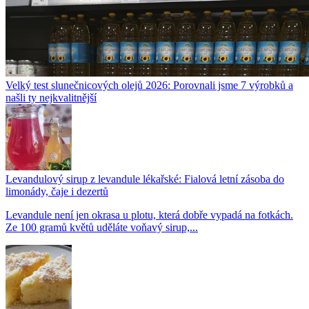
Velký test slunečnicových olejů 2026: Porovnali jsme 7 výrobků a
našli ty nejkvalitnější
Levandulový sirup z levandule lékařské: Fialová letní zásoba do
limonády, čaje i dezertů
Levandule není jen okrasa u plotu, která dobře vypadá na fotkách.
Ze 100 gramů květů uděláte voňavý sirup,...