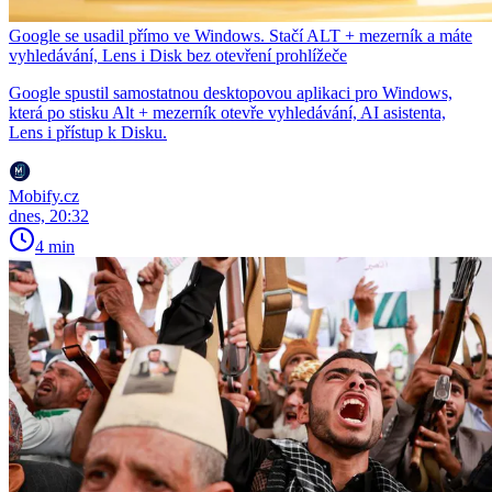
Google se usadil přímo ve Windows. Stačí ALT + mezerník a máte
vyhledávání, Lens i Disk bez otevření prohlížeče
Google spustil samostatnou desktopovou aplikaci pro Windows,
která po stisku Alt + mezerník otevře vyhledávání, AI asistenta,
Lens i přístup k Disku.
Mobify.cz
dnes, 20:32
4 min