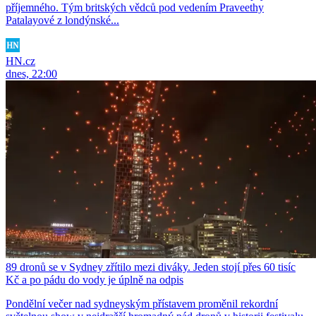
příjemného. Tým britských vědců pod vedením Praveethy
Patalayové z londýnské...
HN.cz
dnes, 22:00
89 dronů se v Sydney zřítilo mezi diváky. Jeden stojí přes 60 tisíc
Kč a po pádu do vody je úplně na odpis
Pondělní večer nad sydneyským přístavem proměnil rekordní