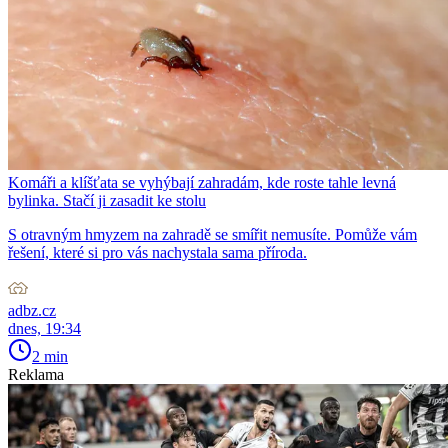
Komáři a klíšťata se vyhýbají zahradám, kde roste tahle levná
bylinka. Stačí ji zasadit ke stolu
S otravným hmyzem na zahradě se smířit nemusíte. Pomůže vám
řešení, které si pro vás nachystala sama příroda.
adbz.cz
dnes, 19:34
2 min
Reklama