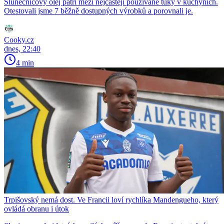
Slunečnicový olej patří mezi nejčastěji používané tuky v kuchyních.
Otestovali jsme 7 běžně dostupných výrobků a porovnali je.
Cooky.cz
dnes, 22:40
4 min
Trpišovský nemá dost. Ve Francii loví rychlíka Mandengueho, který
ovládá obranu i útok