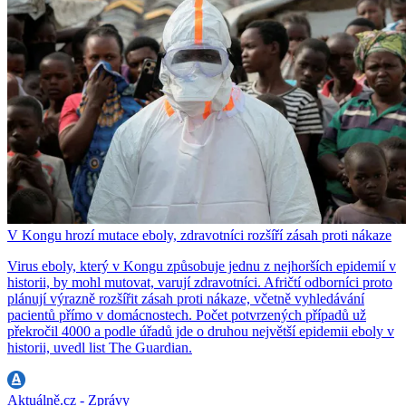
V Kongu hrozí mutace eboly, zdravotníci rozšíří zásah proti nákaze
Virus eboly, který v Kongu způsobuje jednu z nejhorších epidemií v
historii, by mohl mutovat, varují zdravotníci. Afričtí odborníci proto
plánují výrazně rozšířit zásah proti nákaze, včetně vyhledávání
pacientů přímo v domácnostech. Počet potvrzených případů už
překročil 4000 a podle úřadů jde o druhou největší epidemii eboly v
historii, uvedl list The Guardian.
Aktuálně.cz - Zprávy