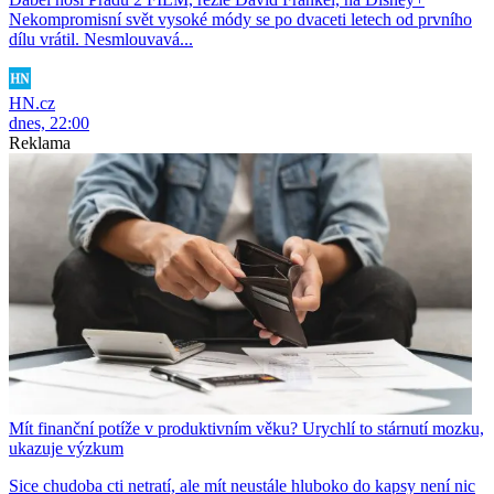
Nekompromisní svět vysoké módy se po dvaceti letech od prvního
dílu vrátil. Nesmlouvavá...
HN.cz
dnes, 22:00
Reklama
Mít finanční potíže v produktivním věku? Urychlí to stárnutí mozku,
ukazuje výzkum
Sice chudoba cti netratí, ale mít neustále hluboko do kapsy není nic