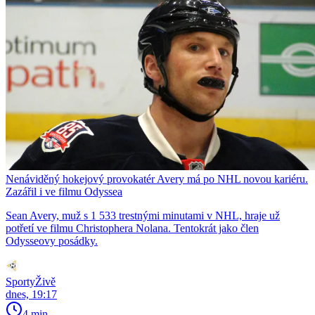
Nenáviděný hokejový provokatér Avery má po NHL novou kariéru.
Zazářil i ve filmu Odyssea
Sean Avery, muž s 1 533 trestnými minutami v NHL, hraje už
potřetí ve filmu Christophera Nolana. Tentokrát jako člen
Odysseovy posádky.
SportyŽivě
dnes, 19:17
4 min