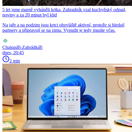
5 let jsme marně vyháněli krtka. Zahradník vzal kuchyňský odpad,
noviny a za 20 minut byl klid
Na jaře a na podzim jsou krtci obzvláště aktivní, protože si hledají
partnery a připravují se na zimu. Vypudit je tedy musíte včas.
Chalupáři-Zahrádkáři
dnes, 20:45
2 min