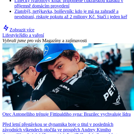
Linecký tvarohový koláč připomene cukrářskou klasiku v
příjemně domácím provedení
Zlatobýl, netýkavka, bolševník: kdo je má na zahradě a
neodstraní, riskuje pokutu až 2 miliony Kč. Stačí i jeden keř
Zobrazit více
Lifestyle
Jídlo a vaření
Vybrali jsme pro vás
Magazíny a zajímavosti
Otec Antonelliho trénuje Fittipaldiho syna: Brazilec vychvaluje lídra
Před letní přestávkou se dynamika boje o titul v posledních
závodních víkendech otočila ve prospěch Andrey Kimiho