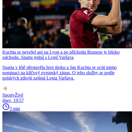
Kuchta se nevešel ani na Lyon a po příchodu Brunese je blízko
odchodu. Sparta jedná s Legií Varšava
Sparta v létě přestavěla hrot útoku a Jan Kuchta se ocitl mimo
nominaci na klíčový evropský zápas. O jeho služby se podle
polských zdrojů zajímá Legia Varšava.
SportyŽivě
dnes, 19:57
3 min