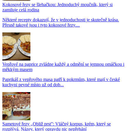
Kokosové řezy se šlehačkou: Jednoduchý moučník, který si
zamiluje celá rodina
Některé recepty dokazují, že v jednoduchosti je skutečně krása.
Přesně takové jsou i tyto kokosové řezy....
Vepřové na paprice zvládne každý a odmění se jemnou omáčkou i
měkkým masem
Paprikáš z vepřového masa patří k pokrmům, které mají v české
kuchyni pevné místo už od dob...
Sametové řezy „Obliž prst”: Vláčný korpus, krém, který se
rozplývá. Název, který opravdu nic nepřehání