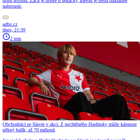
příští sezonu. Začít je dobré u sekačky, kterou je třeba důkladně
nabrousit.
adbz.cz
dnes, 21:39
2 min
Obchodníci ze Slavie v akci. Z nechtěného Hashioky může kápnout
pěkný balík, až 70 milionů