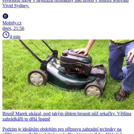
světelnou show v nejdražší hromadný pád dronů v historii festivalu
Vivid Sydney.
Mobify.cz
dnes, 21:56
4 min
Brusíř Marek ukázal, pod jakým úhlem brousit nůž sekačky. Většina
zahrádkářů to dělá špatně
Podzim je ideálním obdobím pro přípravu zahradní techniky na