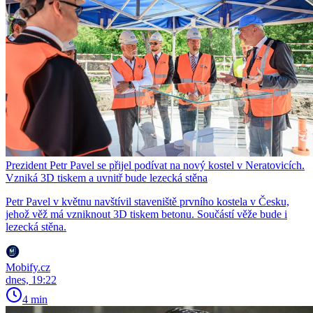
Prezident Petr Pavel se přijel podívat na nový kostel v Neratovicích.
Vzniká 3D tiskem a uvnitř bude lezecká stěna
Petr Pavel v květnu navštívil staveniště prvního kostela v Česku,
jehož věž má vzniknout 3D tiskem betonu. Součástí věže bude i
lezecká stěna.
Mobify.cz
dnes, 19:22
4 min