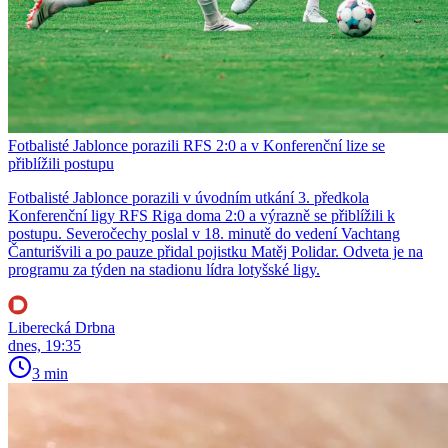
Fotbalisté Jablonce porazili RFS 2:0 a v Konferenční lize se
přiblížili postupu
Fotbalisté Jablonce porazili v úvodním utkání 3. předkola
Konferenční ligy RFS Riga doma 2:0 a výrazně se přiblížili k
postupu. Severočechy poslal v 18. minutě do vedení Vachtang
Čanturišvili a po pauze přidal pojistku Matěj Polidar. Odveta je na
programu za týden na stadionu lídra lotyšské ligy.
Liberecká Drbna
dnes, 19:35
3 min