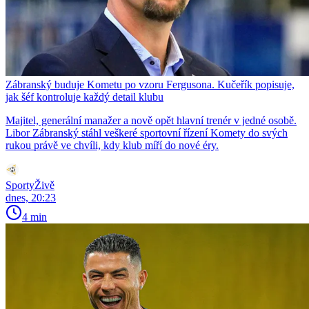
Zábranský buduje Kometu po vzoru Fergusona. Kučeřík popisuje,
jak šéf kontroluje každý detail klubu
Majitel, generální manažer a nově opět hlavní trenér v jedné osobě.
Libor Zábranský stáhl veškeré sportovní řízení Komety do svých
rukou právě ve chvíli, kdy klub míří do nové éry.
SportyŽivě
dnes, 20:23
4 min