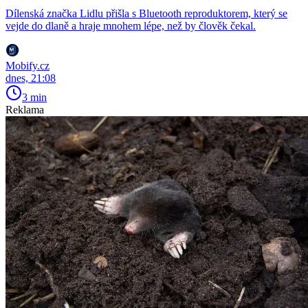
Dílenská značka Lidlu přišla s Bluetooth reproduktorem, který se
vejde do dlaně a hraje mnohem lépe, než by člověk čekal.
Mobify.cz
dnes, 21:08
3 min
Reklama