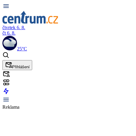
čtvrtek 6. 8.
čt 6. 8.
25°C
Přihlášení
Reklama