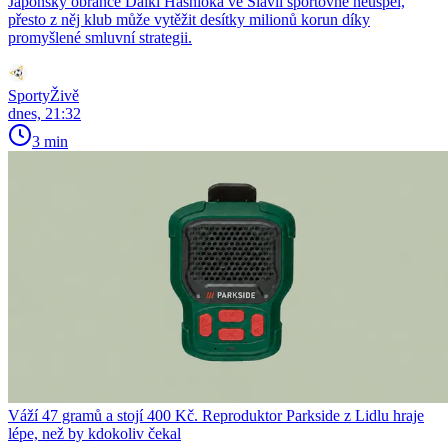
Japonský obránce Daiki Hashioka ve Slavii sportovně neuspěl,
přesto z něj klub může vytěžit desítky milionů korun díky
promyšlené smluvní strategii.
SportyŽivě
dnes, 21:32
3 min
Váží 47 gramů a stojí 400 Kč. Reproduktor Parkside z Lidlu hraje
lépe, než by kdokoliv čekal