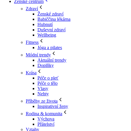
Ženské centrum
Zdraví
Ženské zdraví
Babiččina lékárna
Hubnutí
Duševní zdraví
Wellbeing
Fitness
Jóga a pilates
Módní trendy
Aktuální trendy
Doplňky
Krása
Péče o pleť
Péče o tělo
Vlasy
Nehty
Příběhy ze života
Inspirativní ženy
Rodina & komunita
Výchova
Přátelství
Vztahy