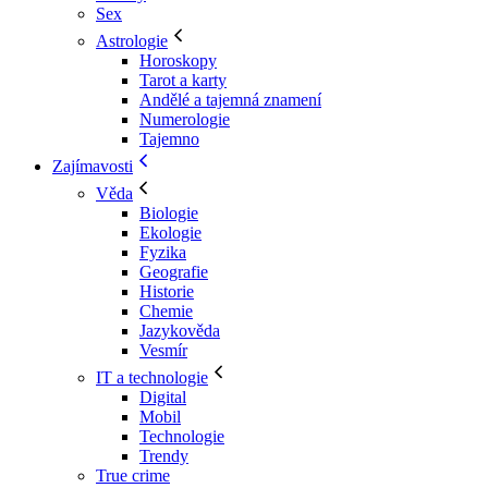
Sex
Astrologie
Horoskopy
Tarot a karty
Andělé a tajemná znamení
Numerologie
Tajemno
Zajímavosti
Věda
Biologie
Ekologie
Fyzika
Geografie
Historie
Chemie
Jazykověda
Vesmír
IT a technologie
Digital
Mobil
Technologie
Trendy
True crime