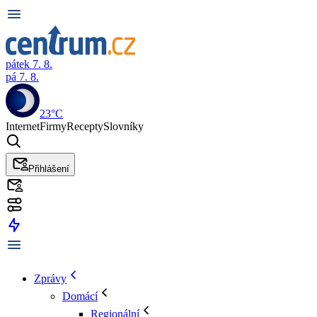
pátek 7. 8.
pá 7. 8.
23°C
Internet
Firmy
Recepty
Slovníky
Přihlášení
Zprávy
Domácí
Regionální