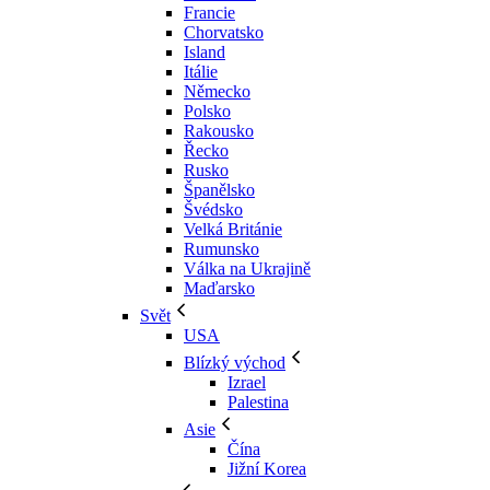
Francie
Chorvatsko
Island
Itálie
Německo
Polsko
Rakousko
Řecko
Rusko
Španělsko
Švédsko
Velká Británie
Rumunsko
Válka na Ukrajině
Maďarsko
Svět
USA
Blízký východ
Izrael
Palestina
Asie
Čína
Jižní Korea