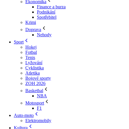
Ekonomika
Finance a burza
Podnikání
Spotřebitel
Krimi
Doprava
Nehody
Sport
Hokej
Fotbal
Tenis
Lyžování
Cyklistika
Atletika
Bojové sporty
ZOH 2026
Basketbal
NBA
Motosport
F1
Auto-moto
Elektromobily
Kultura