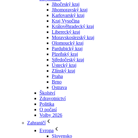
Jihočeský kraj
Jihomoravský kraj
Karlovarský kraj
Kraj Vysočina
Králověhradecký kraj
Liberecký kraj
Moravskoslezský kraj
Olomoucký kraj
Pardubický kraj
Plzeňský kraj
Středočeský kraj
Ústecký kraj
Zlínský kraj
Praha
Brno
Ostrava
Školství
Zdravotnictví
Politika
O počasí
Volby 2026
Zahraničí
Evropa
Slovensko