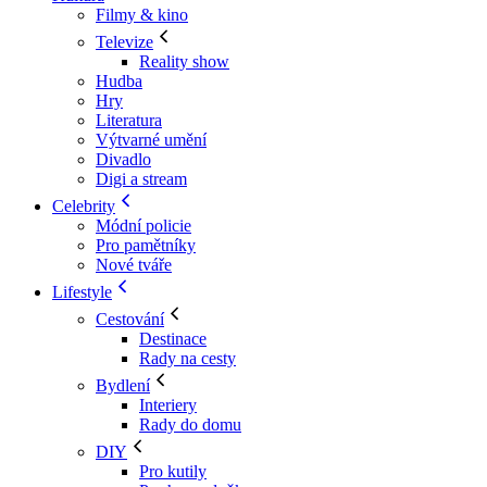
Filmy & kino
Televize
Reality show
Hudba
Hry
Literatura
Výtvarné umění
Divadlo
Digi a stream
Celebrity
Módní policie
Pro pamětníky
Nové tváře
Lifestyle
Cestování
Destinace
Rady na cesty
Bydlení
Interiery
Rady do domu
DIY
Pro kutily