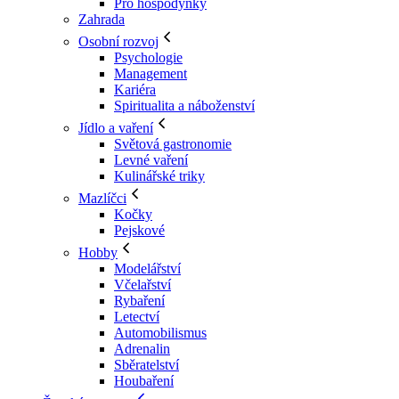
Pro hospodyňky
Zahrada
Osobní rozvoj
Psychologie
Management
Kariéra
Spiritualita a náboženství
Jídlo a vaření
Světová gastronomie
Levné vaření
Kulinářské triky
Mazlíčci
Kočky
Pejskové
Hobby
Modelářství
Včelařství
Rybaření
Letectví
Automobilismus
Adrenalin
Sběratelství
Houbaření