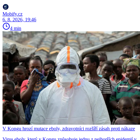
Mobify.cz
6. 8. 2026, 19:46
4 min
V Kongu hrozí mutace eboly, zdravotníci rozšíří zásah proti nákaze
Virus eboly, který v Kongu způsobuje jednu z nejhorších epidemií v