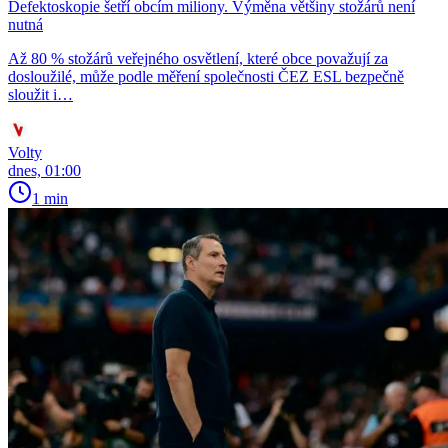
Defektoskopie šetří obcím miliony. Výměna většiny stožárů není
nutná
Až 80 % stožárů veřejného osvětlení, které obce považují za
dosloužilé, může podle měření společnosti ČEZ ESL bezpečně
sloužit i…
Volty
dnes, 01:00
1 min