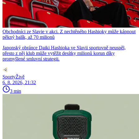
Obchodníci ze Slavie v akci. Z nechtěného Hashioky může kápnout
pěkný balík, až 70 milionů
Japonský obránce Daiki Hashioka ve Slavii sportovně neuspěl,
přesto z něj klub může vytěžit desítky milionů korun díky
promyšlené smluvní strategii.
SportyŽivě
6. 8. 2026, 21:32
3 min