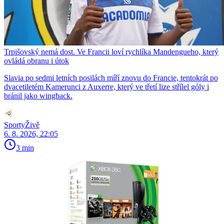
Trpišovský nemá dost. Ve Francii loví rychlíka Mandengueho, který
ovládá obranu i útok
Slavia po sedmi letních posilách míří znovu do Francie, tentokrát po
dvacetiletém Kamerunci z Auxerre, který ve třetí lize střílel góly i
bránil jako wingback.
SportyŽivě
6. 8. 2026, 22:05
3 min