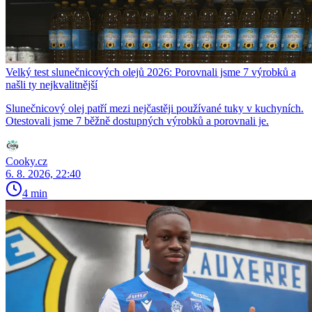
Velký test slunečnicových olejů 2026: Porovnali jsme 7 výrobků a
našli ty nejkvalitnější
Slunečnicový olej patří mezi nejčastěji používané tuky v kuchyních.
Otestovali jsme 7 běžně dostupných výrobků a porovnali je.
Cooky.cz
6. 8. 2026, 22:40
4 min