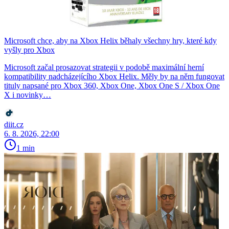
Microsoft chce, aby na Xbox Helix běhaly všechny hry, které kdy
vyšly pro Xbox
Microsoft začal prosazovat strategii v podobě maximální herní
kompatibility nadcházejícího Xbox Helix. Měly by na něm fungovat
tituly napsané pro Xbox 360, Xbox One, Xbox One S / Xbox One
X i novinky…
diit.cz
6. 8. 2026, 22:00
1 min