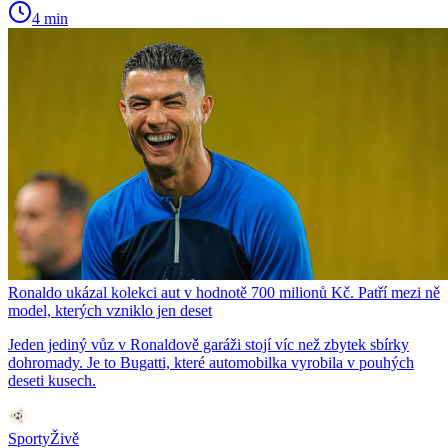
4 min
Ronaldo ukázal kolekci aut v hodnotě 700 milionů Kč. Patří mezi ně
model, kterých vzniklo jen deset
Jeden jediný vůz v Ronaldově garáži stojí víc než zbytek sbírky
dohromady. Je to Bugatti, které automobilka vyrobila v pouhých
deseti kusech.
SportyŽivě