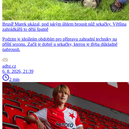
Brusíř Marek ukázal, pod jakým úhlem brousit nůž sekačky. Většina
zahrádkářů to dělá špatně
Podzim je ideálním obdobím pro přípravu zahradní techniky na
příští sezonu. Začít je dobré u sekačky, kterou je třeba důkladně
nabrousit.
adbz.cz
6. 8. 2026, 21:39
2 min