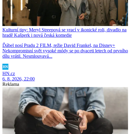
Kulturní tipy: Meryl Streepová se vrací v ikonické roli, divadlo na
hradě Kašperk i nová česká komedie
Ďábel nosí Pradu 2 FILM, režie David Frankel, na Disney+
Nekompromisní svět vysoké módy se po dvaceti letech od prvního
dílu vrátil. Nesmlouvavá...
HN.cz
6. 8. 2026, 22:00
Reklama