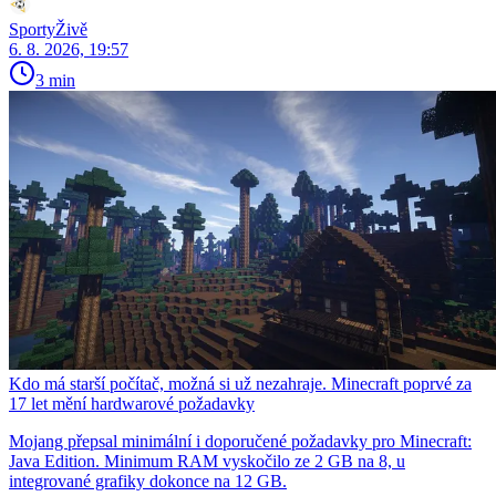
SportyŽivě
6. 8. 2026, 19:57
3 min
Kdo má starší počítač, možná si už nezahraje. Minecraft poprvé za
17 let mění hardwarové požadavky
Mojang přepsal minimální i doporučené požadavky pro Minecraft:
Java Edition. Minimum RAM vyskočilo ze 2 GB na 8, u
integrované grafiky dokonce na 12 GB.