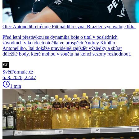
Otec Antonelliho trénuje Fittipaldiho syna: Brazilec vychvaluje lídra
Před letní přestávkou se dynamika boje o titul v posledních
závodních víkendech otočila ve prospěch Andrey Kimiho
Antonelliho. Ital dokáže pravidelně zajíždět výsledky a sbírat
důležité body, které mohou v součtu na konci sezony rozhodnout.
SvětFormule.cz
6. 8. 2026, 22:47
1 min