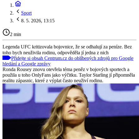
Sport
8. 5. 2026, 13:15
2 min
Legenda UFC kritizovala bojovnice, že se odhalují za peníze. Bez
toho bych neuživila rodinu, odpověděla jí jedna z nich
Přidejte si obsah Centrum.cz do oblíbených zdrojů pro Google
hledání a Google zprávy
Ronda Rousey znovu otevřela téma peněz v bojových sportech a
použila u toho OnlyFans jako výčitku. Taylor Starling jí připomněla
realitu zápasnic, které z výplat často neuživí rodinu.