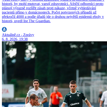
historii, by mohl mutovat, varují zdravotníci. Afričtí odborníci proto
plánují výrazně rozšířit zásah proti nákaze, včetně vyhledávání
pacientů přímo v domácnostech. Počet potvrzených případů už
překročil 4000 a podle úřadů jde o druhou největší epidemii eboly v
historii, uvedl list The Guardian.
Aktuálně.cz - Zprávy
6. 8. 2026, 19:38