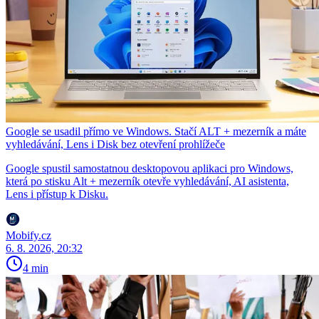
Google se usadil přímo ve Windows. Stačí ALT + mezerník a máte
vyhledávání, Lens i Disk bez otevření prohlížeče
Google spustil samostatnou desktopovou aplikaci pro Windows,
která po stisku Alt + mezerník otevře vyhledávání, AI asistenta,
Lens i přístup k Disku.
Mobify.cz
6. 8. 2026, 20:32
4 min