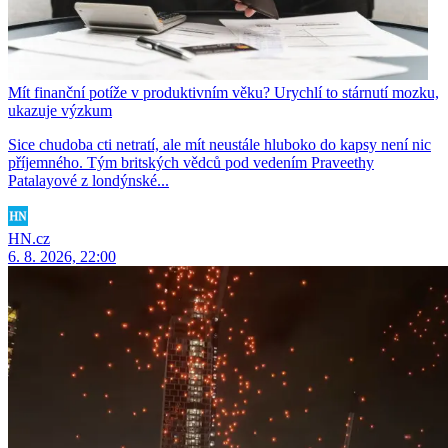
Mít finanční potíže v produktivním věku? Urychlí to stárnutí mozku,
ukazuje výzkum
Sice chudoba cti netratí, ale mít neustále hluboko do kapsy není nic
příjemného. Tým britských vědců pod vedením Praveethy
Patalayové z londýnské...
HN.cz
6. 8. 2026, 22:00