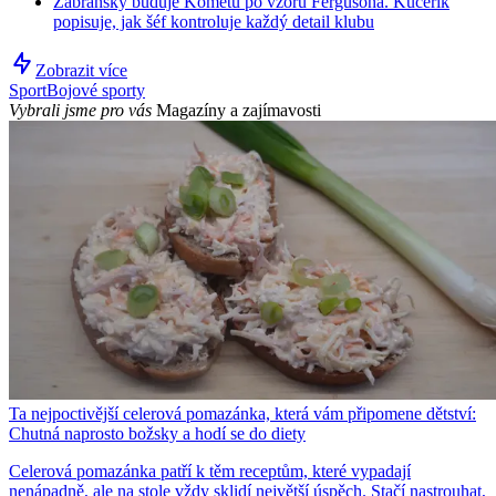
Zábranský buduje Kometu po vzoru Fergusona. Kučeřík
popisuje, jak šéf kontroluje každý detail klubu
Zobrazit více
Sport
Bojové sporty
Vybrali jsme pro vás
Magazíny a zajímavosti
Ta nejpoctivější celerová pomazánka, která vám připomene dětství:
Chutná naprosto božsky a hodí se do diety
Celerová pomazánka patří k těm receptům, které vypadají
nenápadně, ale na stole vždy sklidí největší úspěch. Stačí nastrouhat,