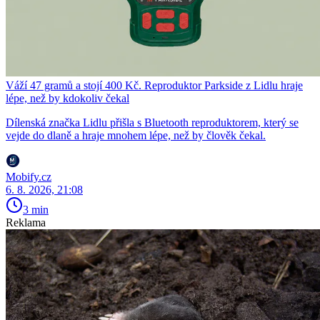
Váží 47 gramů a stojí 400 Kč. Reproduktor Parkside z Lidlu hraje
lépe, než by kdokoliv čekal
Dílenská značka Lidlu přišla s Bluetooth reproduktorem, který se
vejde do dlaně a hraje mnohem lépe, než by člověk čekal.
Mobify.cz
6. 8. 2026, 21:08
3 min
Reklama