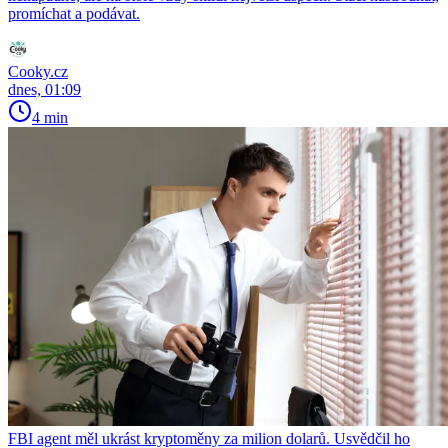
promíchat a podávat.
Cooky.cz
dnes, 01:09
4 min
FBI agent měl ukrást kryptoměny za milion dolarů. Usvědčil ho