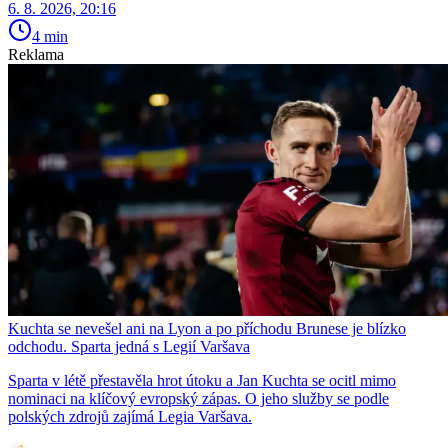
6. 8. 2026, 20:16
4 min
Reklama
Kuchta se nevešel ani na Lyon a po příchodu Brunese je blízko
odchodu. Sparta jedná s Legií Varšava
Sparta v létě přestavěla hrot útoku a Jan Kuchta se ocitl mimo
nominaci na klíčový evropský zápas. O jeho služby se podle
polských zdrojů zajímá Legia Varšava.