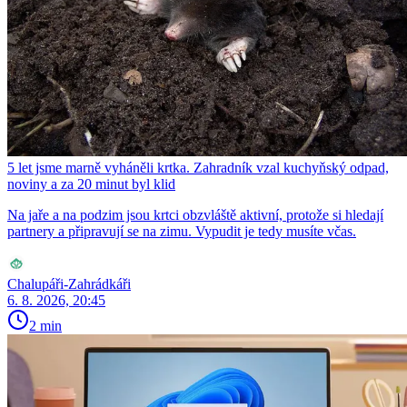
5 let jsme marně vyháněli krtka. Zahradník vzal kuchyňský odpad,
noviny a za 20 minut byl klid
Na jaře a na podzim jsou krtci obzvláště aktivní, protože si hledají
partnery a připravují se na zimu. Vypudit je tedy musíte včas.
Chalupáři-Zahrádkáři
6. 8. 2026, 20:45
2 min