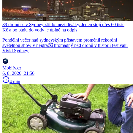
89 dronů se v Sydney zřítilo mezi diváky. Jeden stojí přes 60 tisíc
Kč a po pádu do vody je úplně na odpis
Pondělní večer nad sydneyským přístavem proměnil rekordní
světelnou show v nejdražší hromadný pád dronů v historii festivalu
Vivid Sydney.
Mobify.cz
6. 8. 2026, 21:56
4 min