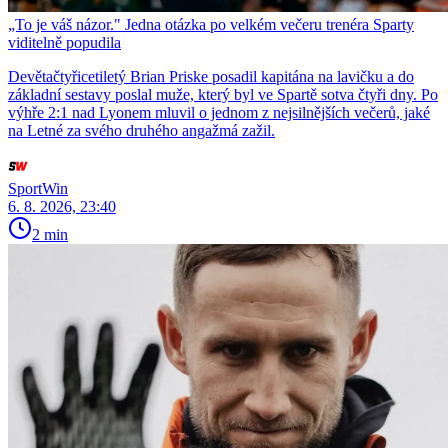
„To je váš názor." Jedna otázka po velkém večeru trenéra Sparty
viditelně popudila
Devětačtyřicetiletý Brian Priske posadil kapitána na lavičku a do
základní sestavy poslal muže, který byl ve Spartě sotva čtyři dny. Po
výhře 2:1 nad Lyonem mluvil o jednom z nejsilnějších večerů, jaké
na Letné za svého druhého angažmá zažil.
SportWin
6. 8. 2026, 23:40
2 min