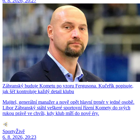
6. 8. 2026, 20:27
Zábranský buduje Kometu po vzoru Fergusona. Kučeřík popisuje,
jak šéf kontroluje každý detail klubu
Majitel, generální manažer a nově opět hlavní trenér v jedné osobě.
Libor Zábranský stáhl veškeré sportovní řízení Komety do svých
rukou právě ve chvíli, kdy klub míří do nové éry.
SportyŽivě
6. 8. 2026, 20:23