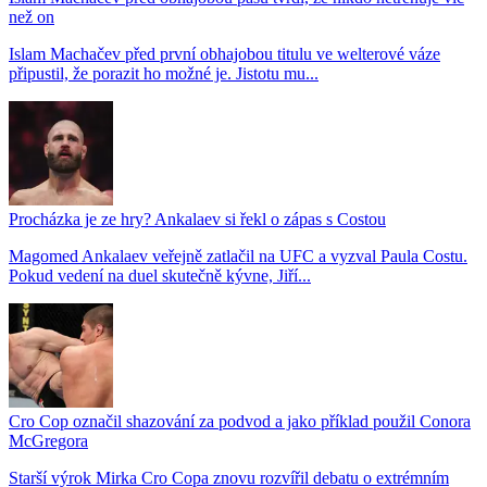
než on
Islam Machačev před první obhajobou titulu ve welterové váze
připustil, že porazit ho možné je. Jistotu mu...
Procházka je ze hry? Ankalaev si řekl o zápas s Costou
Magomed Ankalaev veřejně zatlačil na UFC a vyzval Paula Costu.
Pokud vedení na duel skutečně kývne, Jiří...
Cro Cop označil shazování za podvod a jako příklad použil Conora
McGregora
Starší výrok Mirka Cro Copa znovu rozvířil debatu o extrémním