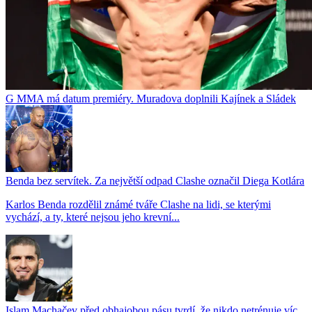
G MMA má datum premiéry. Muradova doplnili Kajínek a Sládek
Benda bez servítek. Za největší odpad Clashe označil Diega Kotlára
Karlos Benda rozdělil známé tváře Clashe na lidi, se kterými
vychází, a ty, které nejsou jeho krevní...
Islam Machačev před obhajobou pásu tvrdí, že nikdo netrénuje víc