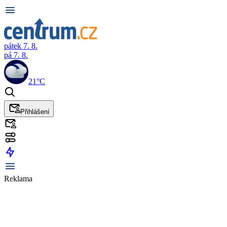
pátek 7. 8.
pá 7. 8.
21°C
Přihlášení
Reklama