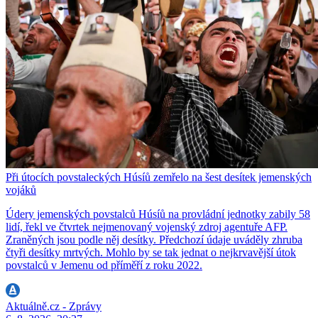
Při útocích povstaleckých Húsíů zemřelo na šest desítek jemenských
vojáků
Údery jemenských povstalců Húsíů na provládní jednotky zabily 58
lidí, řekl ve čtvrtek nejmenovaný vojenský zdroj agentuře AFP.
Zraněných jsou podle něj desítky. Předchozí údaje uváděly zhruba
čtyři desítky mrtvých. Mohlo by se tak jednat o nejkrvavější útok
povstalců v Jemenu od příměří z roku 2022.
Aktuálně.cz - Zprávy