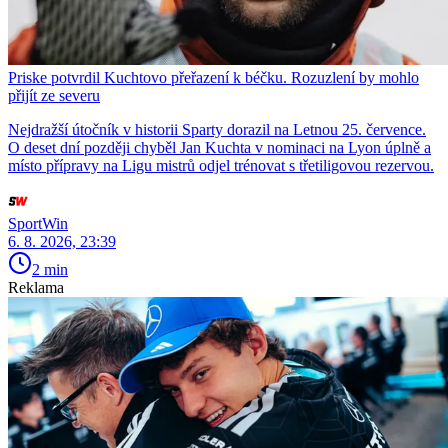
Priske potvrdil Kuchtovo přeřazení k béčku. Rozuzlení by mohlo
přijít ze severu
Nejdražší útočník v historii Sparty dorazil na Letnou 25. července.
O deset dní později chyběl Jan Kuchta v nominaci na Lyon úplně a
místo přípravy na Ligu mistrů odjel trénovat s třetiligovou rezervou.
SportWin
6. 8. 2026, 23:39
2 min
Reklama