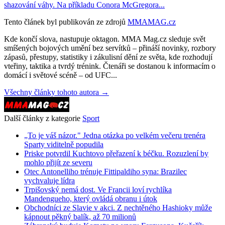
shazování váhy. Na příkladu Conora McGregora...
Tento článek byl publikován ze zdrojů
MMAMAG.cz
Kde končí slova, nastupuje oktagon. MMA Mag.cz sleduje svět
smíšených bojových umění bez servítků – přináší novinky, rozbory
zápasů, přestupy, statistiky i zákulisní dění ze světa, kde rozhodují
vteřiny, taktika a tvrdý trénink. Čtenáři se dostanou k informacím o
domácí i světové scéně – od UFC...
Všechny články tohoto autora →
Další články z kategorie
Sport
„To je váš názor." Jedna otázka po velkém večeru trenéra
Sparty viditelně popudila
Priske potvrdil Kuchtovo přeřazení k béčku. Rozuzlení by
mohlo přijít ze severu
Otec Antonelliho trénuje Fittipaldiho syna: Brazilec
vychvaluje lídra
Trpišovský nemá dost. Ve Francii loví rychlíka
Mandengueho, který ovládá obranu i útok
Obchodníci ze Slavie v akci. Z nechtěného Hashioky může
kápnout pěkný balík, až 70 milionů