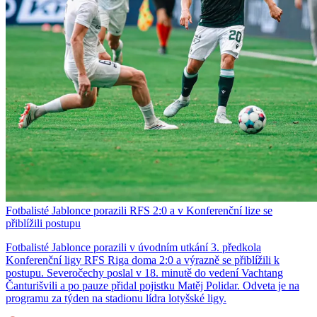
Fotbalisté Jablonce porazili RFS 2:0 a v Konferenční lize se
přiblížili postupu
Fotbalisté Jablonce porazili v úvodním utkání 3. předkola
Konferenční ligy RFS Riga doma 2:0 a výrazně se přiblížili k
postupu. Severočechy poslal v 18. minutě do vedení Vachtang
Čanturišvili a po pauze přidal pojistku Matěj Polidar. Odveta je na
programu za týden na stadionu lídra lotyšské ligy.