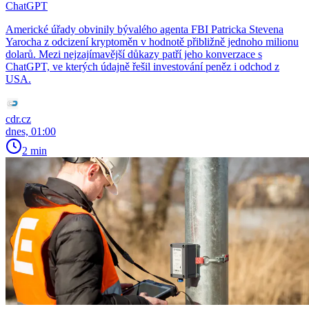
ChatGPT
Americké úřady obvinily bývalého agenta FBI Patricka Stevena
Yarocha z odcizení kryptoměn v hodnotě přibližně jednoho milionu
dolarů. Mezi nejzajímavější důkazy patří jeho konverzace s
ChatGPT, ve kterých údajně řešil investování peněz i odchod z
USA.
cdr.cz
dnes, 01:00
2 min