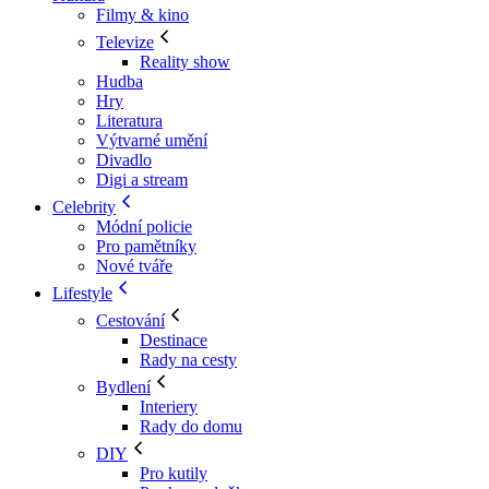
Filmy & kino
Televize
Reality show
Hudba
Hry
Literatura
Výtvarné umění
Divadlo
Digi a stream
Celebrity
Módní policie
Pro pamětníky
Nové tváře
Lifestyle
Cestování
Destinace
Rady na cesty
Bydlení
Interiery
Rady do domu
DIY
Pro kutily