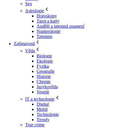
Sex
Astrologie
Horoskopy
Tarot a karty
Andělé a tajemná znamení
Numerologie
Tajemno
Zajímavosti
Věda
Biologie
Ekologie
Fyzika
Geografie
Historie
Chemie
Jazykověda
Vesmír
IT a technologie
Digital
Mobil
Technologie
Trendy
True crime