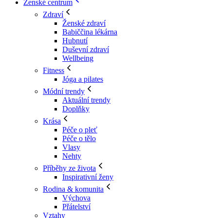
Ženské centrum
Zdraví
Ženské zdraví
Babiččina lékárna
Hubnutí
Duševní zdraví
Wellbeing
Fitness
Jóga a pilates
Módní trendy
Aktuální trendy
Doplňky
Krása
Péče o pleť
Péče o tělo
Vlasy
Nehty
Příběhy ze života
Inspirativní ženy
Rodina & komunita
Výchova
Přátelství
Vztahy