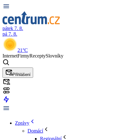
pátek 7. 8.
pá 7. 8.
21°C
Internet
Firmy
Recepty
Slovníky
Přihlášení
Zprávy
Domácí
Regionální