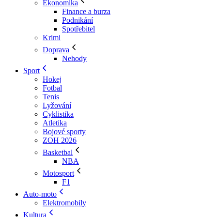
Ekonomika
Finance a burza
Podnikání
Spotřebitel
Krimi
Doprava
Nehody
Sport
Hokej
Fotbal
Tenis
Lyžování
Cyklistika
Atletika
Bojové sporty
ZOH 2026
Basketbal
NBA
Motosport
F1
Auto-moto
Elektromobily
Kultura