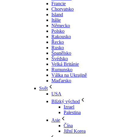
Francie
Chorvatsko
Island
Itálie
Německo
Polsko
Rakousko
Řecko
Rusko
Španělsko
Švédsko
Velká Británie
Rumunsko
Válka na Ukrajině
Maďarsko
Svět
USA
Blízký východ
Izrael
Palestina
Asie
Čína
Jižní Korea