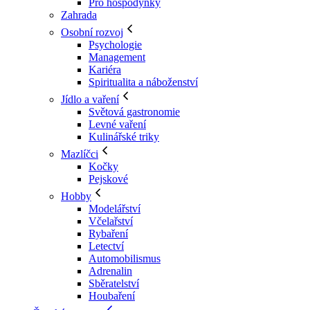
Pro hospodyňky
Zahrada
Osobní rozvoj
Psychologie
Management
Kariéra
Spiritualita a náboženství
Jídlo a vaření
Světová gastronomie
Levné vaření
Kulinářské triky
Mazlíčci
Kočky
Pejskové
Hobby
Modelářství
Včelařství
Rybaření
Letectví
Automobilismus
Adrenalin
Sběratelství
Houbaření