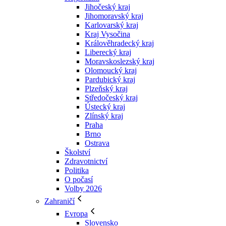
Jihočeský kraj
Jihomoravský kraj
Karlovarský kraj
Kraj Vysočina
Králověhradecký kraj
Liberecký kraj
Moravskoslezský kraj
Olomoucký kraj
Pardubický kraj
Plzeňský kraj
Středočeský kraj
Ústecký kraj
Zlínský kraj
Praha
Brno
Ostrava
Školství
Zdravotnictví
Politika
O počasí
Volby 2026
Zahraničí
Evropa
Slovensko