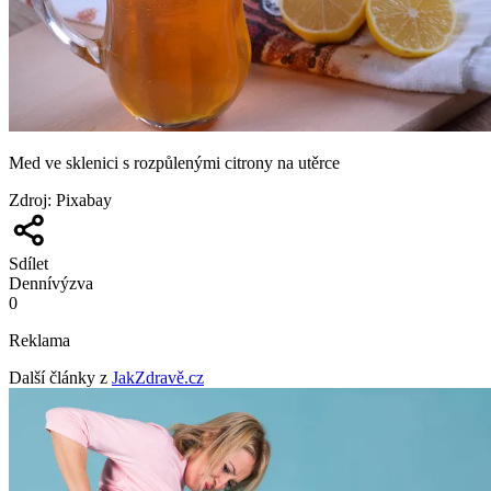
Med ve sklenici s rozpůlenými citrony na utěrce
Zdroj
:
Pixabay
Sdílet
Denní
výzva
0
Reklama
Další články z
JakZdravě.cz