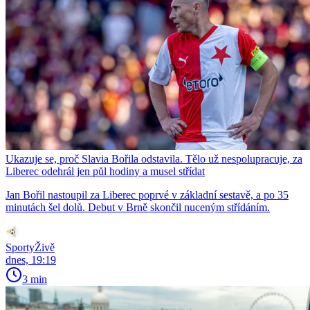
Ukazuje se, proč Slavia Bořila odstavila. Tělo už nespolupracuje, za
Liberec odehrál jen půl hodiny a musel střídat
Jan Bořil nastoupil za Liberec poprvé v základní sestavě, a po 35
minutách šel dolů. Debut v Brně skončil nuceným střídáním.
SportyŽivě
dnes, 19:19
3 min