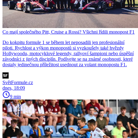
Co mají společného Pitt, Cruise a Rossi? Všichni řídili monopost F1
Do kokpitu formule 1 se během let neposadili jen profesionální
piloti. Rychlost a výkon monopostů si vyzkoušely také hvězdy
Hollywoodu, motocyklové legendy, rallyoví šampioni nebo úspěšní
závodníci z jiných disciplín. Podívejte se na známé osobnosti, které
dostaly jedinečnou příležitost usednout za volant monopostu F1.
SvětFormule.cz
dnes, 18:09
9 min