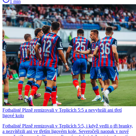
1 min
Fotbalisté Plzně remizovali v Teplicích 5:5 a nevyhráli ani třetí
ligové kolo
Fotbalisté Plzně remizovali v Teplicích 5:5, i když vedli o tři branky,
a nezvítězili ani ve třetím ligovém kole. Severočeši naopak v nové