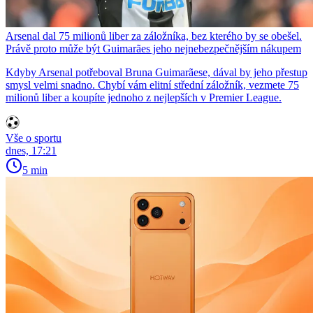
Arsenal dal 75 milionů liber za záložníka, bez kterého by se obešel.
Právě proto může být Guimarães jeho nejnebezpečnějším nákupem
Kdyby Arsenal potřeboval Bruna Guimarãese, dával by jeho přestup
smysl velmi snadno. Chybí vám elitní střední záložník, vezmete 75
milionů liber a koupíte jednoho z nejlepších v Premier League.
Vše o sportu
dnes, 17:21
5 min