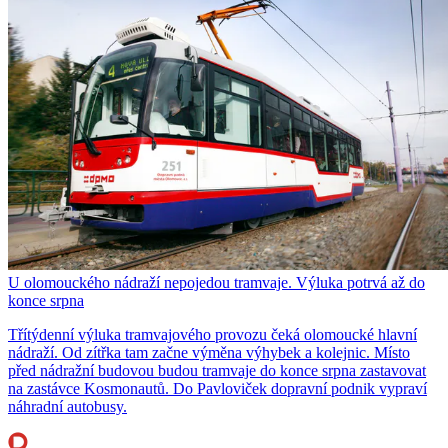
U olomouckého nádraží nepojedou tramvaje. Výluka potrvá až do
konce srpna
Třítýdenní výluka tramvajového provozu čeká olomoucké hlavní
nádraží. Od zítřka tam začne výměna výhybek a kolejnic. Místo
před nádražní budovou budou tramvaje do konce srpna zastavovat
na zastávce Kosmonautů. Do Pavloviček dopravní podnik vypraví
náhradní autobusy.