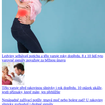
Ledviny selhávají potichu a tělo varuje roky dopředu. 8 z 10 lidí tyto
varovné signály považuje za běžnou únavu
Tělo varuje před rakovinou slinivky i rok dopředu. 10 otázek ukáže,
jestli příznaky, které máte, jen přehlížíte
Nenápadné zažívací potíže, tmavá moč nebo bolest zad? U rakoviny
slinivky rozhodují i drobné signály....