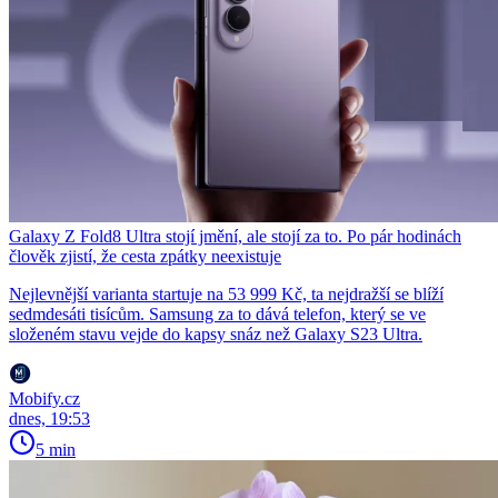
Galaxy Z Fold8 Ultra stojí jmění, ale stojí za to. Po pár hodinách
člověk zjistí, že cesta zpátky neexistuje
Nejlevnější varianta startuje na 53 999 Kč, ta nejdražší se blíží
sedmdesáti tisícům. Samsung za to dává telefon, který se ve
složeném stavu vejde do kapsy snáz než Galaxy S23 Ultra.
Mobify.cz
dnes, 19:53
5 min