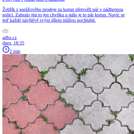
Žebřík z garážového prodeje za korun přetvořil pár v nádhernou
polici. Zabralo jim to jen chvilku a stálo je to pár korun. Navíc se
teď každé návštěvě svým dílem můžou pochlubit.
adbz.cz
dnes, 18:35
2 min