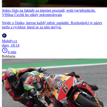
Jedno číslo na faktuře za internet prozradí, jestli (ne)přeplácíte.
Většina Čechů ho nikdy nekontrolovala
Nejde o částku, kterou každý měsíc zaplatíte. Rozhodující je název
tarifu a rychlost, která se za ním skrývá.
Mobify.cz
dnes, 18:14
4 min
Reklama