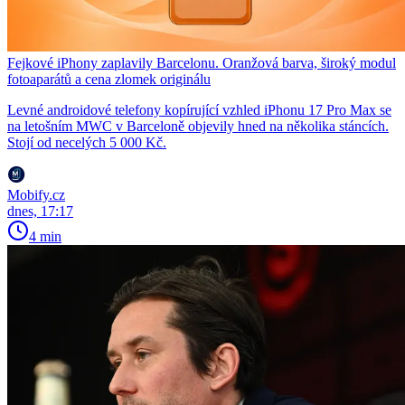
Fejkové iPhony zaplavily Barcelonu. Oranžová barva, široký modul
fotoaparátů a cena zlomek originálu
Levné androidové telefony kopírující vzhled iPhonu 17 Pro Max se
na letošním MWC v Barceloně objevily hned na několika stáncích.
Stojí od necelých 5 000 Kč.
Mobify.cz
dnes, 17:17
4 min