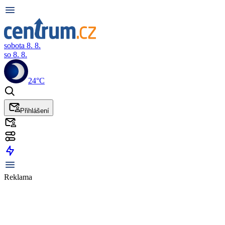
sobota 8. 8.
so 8. 8.
24°C
Přihlášení
Reklama