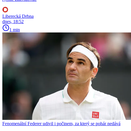
Liberecká Drbna
dnes, 18:52
1 min
Fenomenální Federer udivil i počinem, za který se pohár nedává