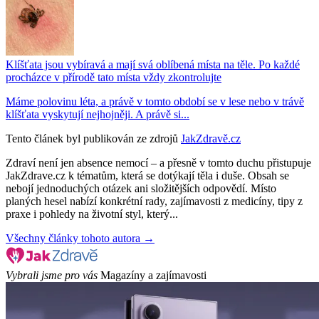
Klíšťata jsou vybíravá a mají svá oblíbená místa na těle. Po každé
procházce v přírodě tato místa vždy zkontrolujte
Máme polovinu léta, a právě v tomto období se v lese nebo v trávě
klíšťata vyskytují nejhojněji. A právě si...
Tento článek byl publikován ze zdrojů
JakZdravě.cz
Zdraví není jen absence nemocí – a přesně v tomto duchu přistupuje
JakZdrave.cz k tématům, která se dotýkají těla i duše. Obsah se
nebojí jednoduchých otázek ani složitějších odpovědí. Místo
planých hesel nabízí konkrétní rady, zajímavosti z medicíny, tipy z
praxe i pohledy na životní styl, který...
Všechny články tohoto autora →
Vybrali jsme pro vás
Magazíny a zajímavosti