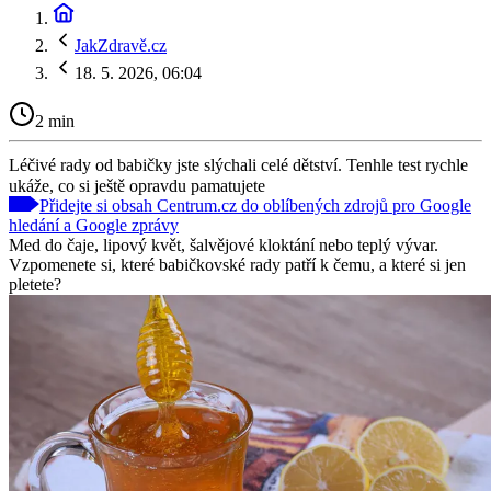
JakZdravě.cz
18. 5. 2026, 06:04
2 min
Léčivé rady od babičky jste slýchali celé dětství. Tenhle test rychle
ukáže, co si ještě opravdu pamatujete
Přidejte si obsah Centrum.cz do oblíbených zdrojů pro Google
hledání a Google zprávy
Med do čaje, lipový květ, šalvějové kloktání nebo teplý vývar.
Vzpomenete si, které babičkovské rady patří k čemu, a které si jen
pletete?