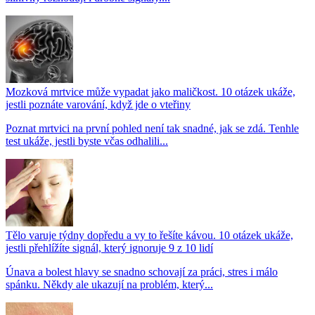
Mozková mrtvice může vypadat jako maličkost. 10 otázek ukáže,
jestli poznáte varování, když jde o vteřiny
Poznat mrtvici na první pohled není tak snadné, jak se zdá. Tenhle
test ukáže, jestli byste včas odhalili...
Tělo varuje týdny dopředu a vy to řešíte kávou. 10 otázek ukáže,
jestli přehlížíte signál, který ignoruje 9 z 10 lidí
Únava a bolest hlavy se snadno schovají za práci, stres i málo
spánku. Někdy ale ukazují na problém, který...