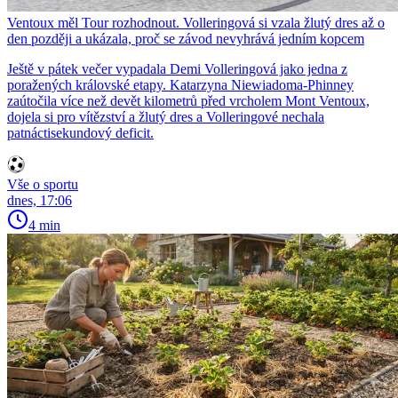
Ventoux měl Tour rozhodnout. Volleringová si vzala žlutý dres až o
den později a ukázala, proč se závod nevyhrává jedním kopcem
Ještě v pátek večer vypadala Demi Volleringová jako jedna z
poražených královské etapy. Katarzyna Niewiadoma-Phinney
zaútočila více než devět kilometrů před vrcholem Mont Ventoux,
dojela si pro vítězství a žlutý dres a Volleringové nechala
patnáctisekundový deficit.
Vše o sportu
dnes, 17:06
4 min