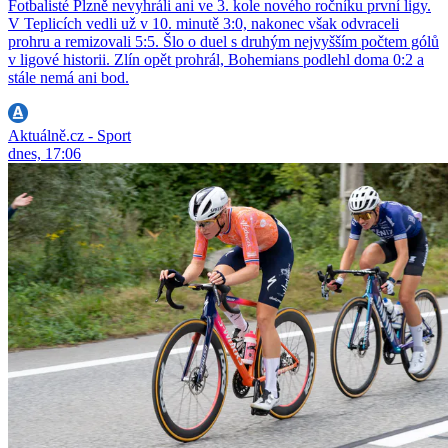
Fotbalisté Plzně nevyhráli ani ve 3. kole nového ročníku první ligy.
V Teplicích vedli už v 10. minutě 3:0, nakonec však odvraceli
prohru a remizovali 5:5. Šlo o duel s druhým nejvyšším počtem gólů
v ligové historii. Zlín opět prohrál, Bohemians podlehl doma 0:2 a
stále nemá ani bod.
Aktuálně.cz - Sport
dnes, 17:06