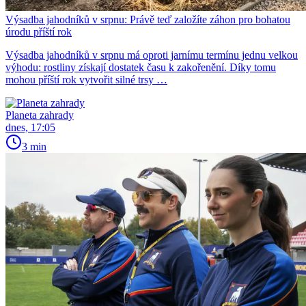
Výsadba jahodníků v srpnu: Právě teď založíte záhon pro bohatou
úrodu příští rok
Výsadba jahodníků v srpnu má oproti jarnímu termínu jednu velkou
výhodu: rostliny získají dostatek času k zakořenění. Díky tomu
mohou příští rok vytvořit silné trsy …
Planeta zahrady
dnes, 17:05
3 min