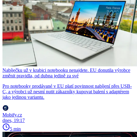
Nabíječku už v krabici notebooku nenajdete. EU donutila výrobce
změnit pravidla, od dubna jedině za své
Pro notebooky prodávané v EU platí povinnost nabíjení přes USB-
C, a výrobci už nesmí nutit zákazníky kupovat balení s adaptérem
jako jedinou variantu.
Mobify.cz
dnes, 19:17
5 min