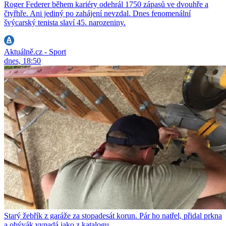
Roger Federer během kariéry odehrál 1750 zápasů ve dvouhře a
čtyřhře. Ani jediný po zahájení nevzdal. Dnes fenomenální
švýcarský tenista slaví 45. narozeniny.
Aktuálně.cz - Sport
dnes, 18:50
Starý žebřík z garáže za stopadesát korun. Pár ho natřel, přidal prkna
a obývák vypadá jako z katalogu