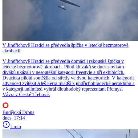
V Jindřichově Hradci se předvedla špička v letecké bezmotorové
akrobacii
V Jindřichově Hradci se předvedla domácí i rakouská špička v
letecké bezmotorové akrobacii. Piloti kluzáků se dnes stovkám
diváků ukázali v nesoutěžní kategorii freestyle a při exhibicích.
Dvacítka pilotů soutěžila od středy ve dvou kategoriích. V kategorii
advanced zvítězil Aleš Ferra mladší z jindřichohradecké aeroklubu a
v kategorii unlimited vyhrál dlouhodobý reprezentant Přemysl
Vávra z České Třebové.
Budějcká Drbna
dnes, 17:14
1 min