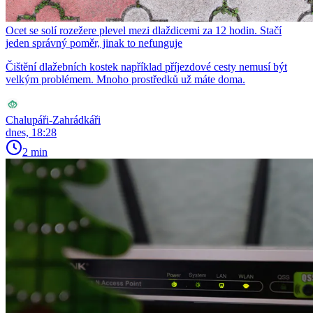
Ocet se solí rozežere plevel mezi dlaždicemi za 12 hodin. Stačí
jeden správný poměr, jinak to nefunguje
Čištění dlažebních kostek například příjezdové cesty nemusí být
velkým problémem. Mnoho prostředků už máte doma.
Chalupáři-Zahrádkáři
dnes, 18:28
2 min