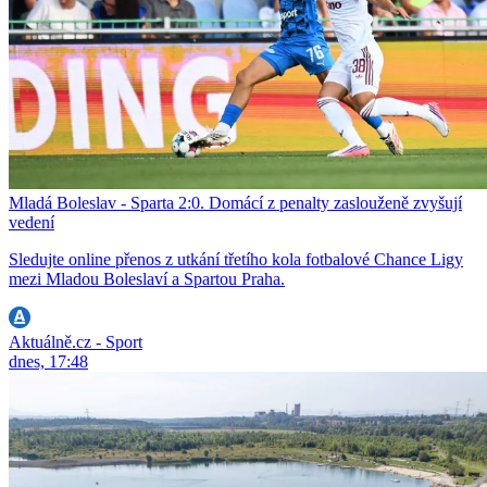
Mladá Boleslav - Sparta 2:0. Domácí z penalty zaslouženě zvyšují
vedení
Sledujte online přenos z utkání třetího kola fotbalové Chance Ligy
mezi Mladou Boleslaví a Spartou Praha.
Aktuálně.cz - Sport
dnes, 17:48