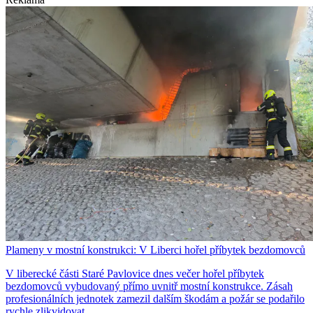
Plameny v mostní konstrukci: V Liberci hořel příbytek bezdomovců
V liberecké části Staré Pavlovice dnes večer hořel příbytek
bezdomovců vybudovaný přímo uvnitř mostní konstrukce. Zásah
profesionálních jednotek zamezil dalším škodám a požár se podařilo
rychle zlikvidovat.