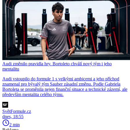
Audi změnilo pravidla hry. Bortoleto chválí nový tým i jeho
mentalitu
Audi vstoupilo do formule 1 s velkými ambicemi a jeho příchod
znamenal pro bývalý tým Sauber zásadní změnu. Podle Gabriela
Bortoleta se proměnila nejen finanční situace a technické zázemí, ale
především mentalita celého týmu.
SvětFormule.cz
dnes, 18:55
2 min
Reklama