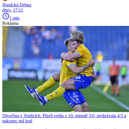
Hanácká Drbna
dnes, 17:11
1 min
Reklama
Divočina v Teplicích. Plzeň vedla v 10. minutě 3:0, prohrávala 4:5 a
nakonec má bod