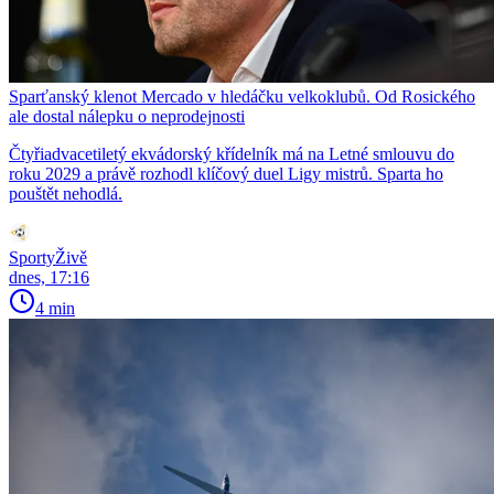
Sparťanský klenot Mercado v hledáčku velkoklubů. Od Rosického
ale dostal nálepku o neprodejnosti
Čtyřiadvacetiletý ekvádorský křídelník má na Letné smlouvu do
roku 2029 a právě rozhodl klíčový duel Ligy mistrů. Sparta ho
pouštět nehodlá.
SportyŽivě
dnes, 17:16
4 min