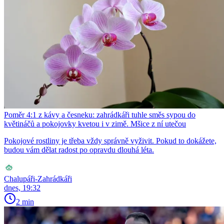
Poměr 4:1 z kávy a česneku: zahrádkáři tuhle směs sypou do
květináčů a pokojovky kvetou i v zimě. Mšice z ní utečou
Pokojové rostliny je třeba vždy správně vyživit. Pokud to dokážete,
budou vám dělat radost po opravdu dlouhá léta.
Chalupáři-Zahrádkáři
dnes, 19:32
2 min