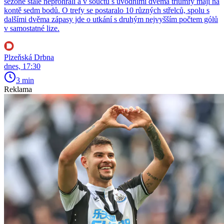
sezoně stále neprohráli a v součtu s úvodními dvěma triumfy mají na
kontě sedm bodů. O trefy se postaralo 10 různých střelců, spolu s
dalšími dvěma zápasy jde o utkání s druhým nejvyšším počtem gólů
v samostatné lize.
Plzeňská Drbna
dnes, 17:30
3 min
Reklama