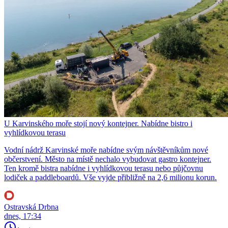
U Karvinského moře stojí nový kontejner. Nabídne bistro i
vyhlídkovou terasu
Vodní nádrž Karvinské moře nabídne svým návštěvníkům nové
občerstvení. Město na místě nechalo vybudovat gastro kontejner.
Ten kromě bistra nabídne i vyhlídkovou terasu nebo půjčovnu
lodiček a paddleboardů. Vše vyjde přibližně na 2,6 milionu korun.
Ostravská Drbna
dnes, 17:34