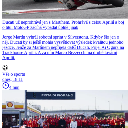
Ducati už neprohrává jen s Martínem. Prohrává s celou Aprilií a boj
o titul MotoGP začíná vypadat úplně jinak
Jorge Martín vyhrál sobotní sprint v Silverstonu. Kdyby šlo jen o
něj, Ducati by si ještě mohla vysvětlovat výsledek kvalitou jednoho
jezdce. Jenže za Martínem nepřijela další Ducati. Přijel Ai Ogura na
Trackhouse Aprilii. A za ním Marco Bezzecchi na druhé tovární
Aprilii.
Vše o sportu
dnes, 18:11
4 min