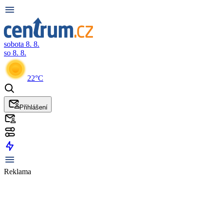
sobota 8. 8.
so 8. 8.
22°C
Přihlášení
Reklama