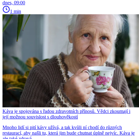
dnes, 09:00
1 min
Káva je spojována s řadou zdravotních přínosů. Vědci zkoumají i
její možnou souvislost s dlouhověkostí
Mnoho lidí si pití kávy užívá, a tak kvůli ní chodí do různých
restaurací, aby našli tu, která jim bude chutnat úplně nejvíc. Káva je
ale také zdravá.