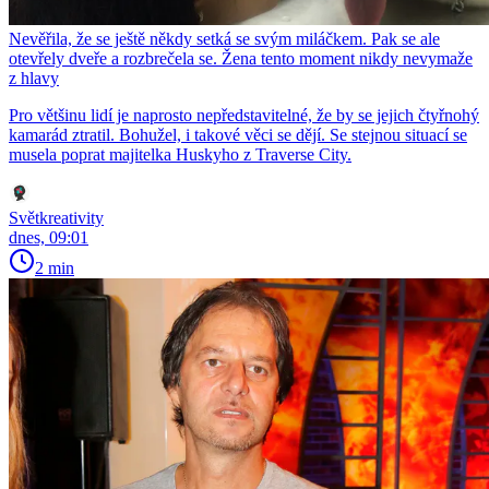
Nevěřila, že se ještě někdy setká se svým miláčkem. Pak se ale
otevřely dveře a rozbrečela se. Žena tento moment nikdy nevymaže
z hlavy
Pro většinu lidí je naprosto nepředstavitelné, že by se jejich čtyřnohý
kamarád ztratil. Bohužel, i takové věci se dějí. Se stejnou situací se
musela poprat majitelka Huskyho z Traverse City.
Světkreativity
dnes, 09:01
2 min