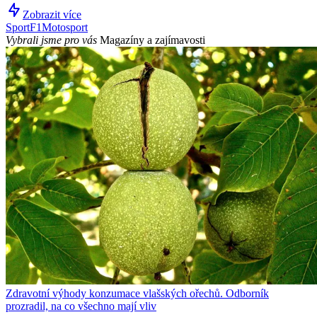
Zobrazit více
Sport
F1
Motosport
Vybrali jsme pro vás
Magazíny a zajímavosti
Zdravotní výhody konzumace vlašských ořechů. Odborník
prozradil, na co všechno mají vliv