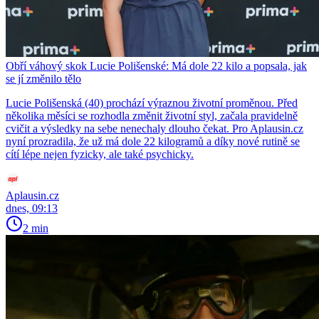
Obří váhový skok Lucie Polišenské: Má dole 22 kilo a popsala, jak
se jí změnilo tělo
Lucie Polišenská (40) prochází výraznou životní proměnou. Před
několika měsíci se rozhodla změnit životní styl, začala pravidelně
cvičit a výsledky na sebe nenechaly dlouho čekat. Pro Aplausin.cz
nyní prozradila, že už má dole 22 kilogramů a díky nové rutině se
cítí lépe nejen fyzicky, ale také psychicky.
Aplausin.cz
dnes, 09:13
2 min