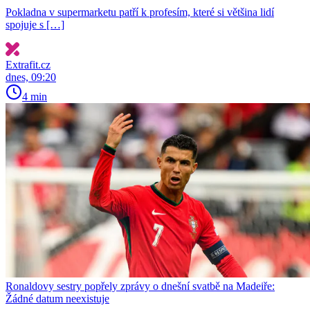
Pokladna v supermarketu patří k profesím, které si většina lidí
spojuje s […]
Extrafit.cz
dnes, 09:20
4 min
Ronaldovy sestry popřely zprávy o dnešní svatbě na Madeiře:
Žádné datum neexistuje