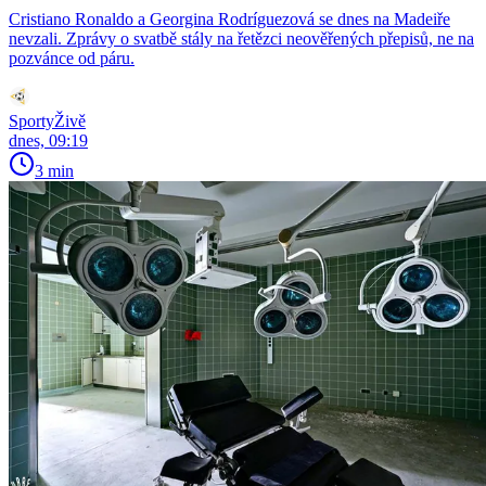
Cristiano Ronaldo a Georgina Rodríguezová se dnes na Madeiře
nevzali. Zprávy o svatbě stály na řetězci neověřených přepisů, ne na
pozvánce od páru.
SportyŽivě
dnes, 09:19
3 min