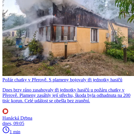
Požár chatky v Přerově. S plameny bojovaly tři jednotky hasičů
Dnes brzy ráno zasahovaly tři jednotky hasičů u požáru chatky v
Přerově. Plameny zasáhly její střechu, škoda byla odhadnuta na 200
tisíc korun. Celé událost se obešla bez zranění.
Hanácká Drbna
dnes, 09:05
1 min