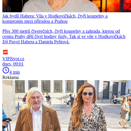
Jak bydlí Habera: Vila v Hodkovičkách, čtyři koupelny a
kompromis mezi přírodou a Prahou
Přes 300 metrů čtverečních, čtyři koupelny a zahrada, kterou od
centra Prahy dělí čtvrt hodiny jízdy. Tak si ve vile v Hodkovičkách
žijí Pavol Habera a Daniela Peštová.
VIPživot.cz
dnes, 09:01
4 min
Reklama