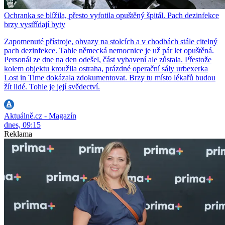
Ochranka se blížila, přesto vyfotila opuštěný špitál. Pach dezinfekce
brzy vystřídají byty
Zapomenuté přístroje, obvazy na stolcích a v chodbách stále citelný
pach dezinfekce. Tahle německá nemocnice je už pár let opuštěná.
Personál ze dne na den odešel, část vybavení ale zůstala. Přestože
kolem objektu kroužila ostraha, prázdné operační sály urbexerka
Lost in Time dokázala zdokumentovat. Brzy tu místo lékařů budou
žít lidé. Tohle je její svědectví.
Aktuálně.cz - Magazín
dnes, 09:15
Reklama