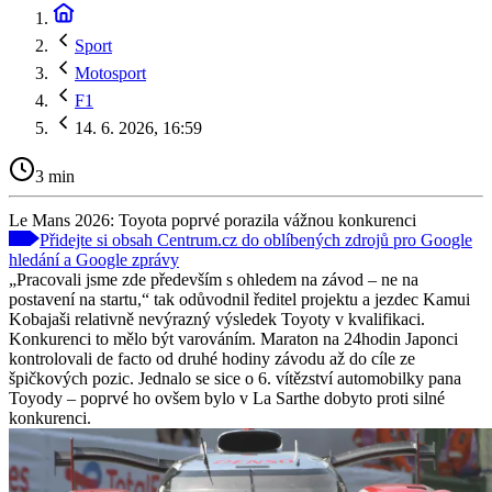
Sport
Motosport
F1
14. 6. 2026, 16:59
3 min
Le Mans 2026: Toyota poprvé porazila vážnou konkurenci
Přidejte si obsah Centrum.cz do oblíbených zdrojů pro Google
hledání a Google zprávy
„Pracovali jsme zde především s ohledem na závod – ne na
postavení na startu,“ tak odůvodnil ředitel projektu a jezdec Kamui
Kobajaši relativně nevýrazný výsledek Toyoty v kvalifikaci.
Konkurenci to mělo být varováním. Maraton na 24hodin Japonci
kontrolovali de facto od druhé hodiny závodu až do cíle ze
špičkových pozic. Jednalo se sice o 6. vítězství automobilky pana
Toyody – poprvé ho ovšem bylo v La Sarthe dobyto proti silné
konkurenci.