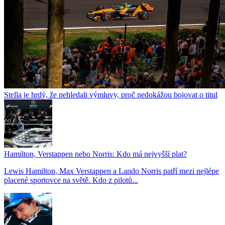
Stella je hrdý, že nehledali výmluvy, proč nedokážou bojovat o titul
Hamilton, Verstappen nebo Norris: Kdo má nejvyšší plat?
Lewis Hamilton, Max Verstappen a Lando Norris patří mezi nejlépe
placené sportovce na světě. Kdo z pilotů...