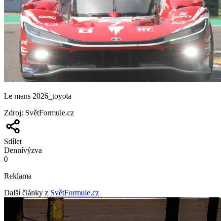
Le mans 2026_toyota
Zdroj
:
SvětFormule.cz
Sdílet
Denní
výzva
0
Reklama
Další články z
SvětFormule.cz