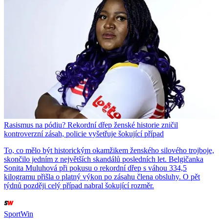
Rasismus na pódiu? Rekordní dřep ženské historie zničil
kontroverzní zásah, policie vyšetřuje šokující případ
To, co mělo být historickým okamžikem ženského silového trojboje,
skončilo jedním z největších skandálů posledních let. Belgičanka
Sonita Muluhová při pokusu o rekordní dřep s váhou 334,5
kilogramu přišla o platný výkon po zásahu člena obsluhy. O pět
týdnů později celý případ nabral šokující rozměr.
SportWin