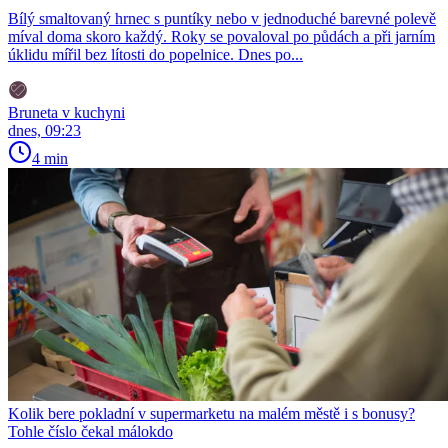
Bílý smaltovaný hrnec s puntíky nebo v jednoduché barevné polevě
míval doma skoro každý. Roky se povaloval po půdách a při jarním
úklidu mířil bez lítosti do popelnice. Dnes po...
Bruneta v kuchyni
dnes, 09:23
4 min
Kolik bere pokladní v supermarketu na malém městě i s bonusy?
Tohle číslo čekal málokdo