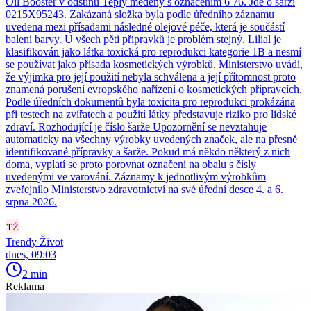
Oil Booster v odstínu Teplý měděný s označením 6 76. Jde o šarži
0215X95243. Zakázaná složka byla podle úředního záznamu
uvedena mezi přísadami následné olejové péče, která je součástí
balení barvy. U všech pěti přípravků je problém stejný. Lilial je
klasifikován jako látka toxická pro reprodukci kategorie 1B a nesmí
se používat jako přísada kosmetických výrobků. Ministerstvo uvádí,
že výjimka pro její použití nebyla schválena a její přítomnost proto
znamená porušení evropského nařízení o kosmetických přípravcích.
Podle úředních dokumentů byla toxicita pro reprodukci prokázána
při testech na zvířatech a použití látky představuje riziko pro lidské
zdraví. Rozhodující je číslo šarže Upozornění se nevztahuje
automaticky na všechny výrobky uvedených značek, ale na přesně
identifikované přípravky a šarže. Pokud má někdo některý z nich
doma, vyplatí se proto porovnat označení na obalu s čísly
uvedenými ve varování. Záznamy k jednotlivým výrobkům
zveřejnilo Ministerstvo zdravotnictví na své úřední desce 4. a 6.
srpna 2026.
Trendy Život
dnes, 09:03
2 min
Reklama