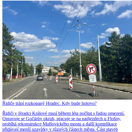
Řidiče trápí rozkopaný Hradec. Kdy bude hotovo?
Řidiči v Hradci Králové musí během léta počítat s řadou omezení.
Opravuje se Gočárův okruh, pracuje se na nadjezdech u Flošny,
probíhá rekonstrukce Malšovického mostu a další komplikace
přidávají menší uzavírky v různých částech města. Část staveb