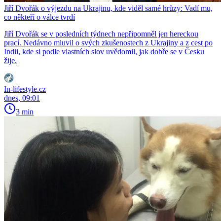
Jiří Dvořák o výjezdu na Ukrajinu, kde viděl samé hrůzy: Vadí mu,
co někteří o válce tvrdí
Jiří Dvořák se v posledních týdnech nepřipomněl jen hereckou
prací. Nedávno mluvil o svých zkušenostech z Ukrajiny a z cest po
Indii, kde si podle vlastních slov uvědomil, jak dobře se v Česku
žije.
In-lifestyle.cz
dnes, 09:01
3 min