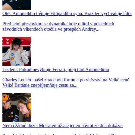
Otec Antonelliho trénuje Fittipaldiho syna: Brazilec vychvaluje lídra
Před letní přestávkou se dynamika boje o titul v posledních
závodních víkendech otočila ve prospěch Andrey...
Leclerc: Pokud nevyhraje Ferrari, přeji titul Antonellimu
Charles Leclerc našel ztracenou formu a po vítězství na Velké ceně
Velké Británie znepříjemňuje cestu za...
Nemá žádné iluze: McLaren už ale jeden návrat ze dna dokázal