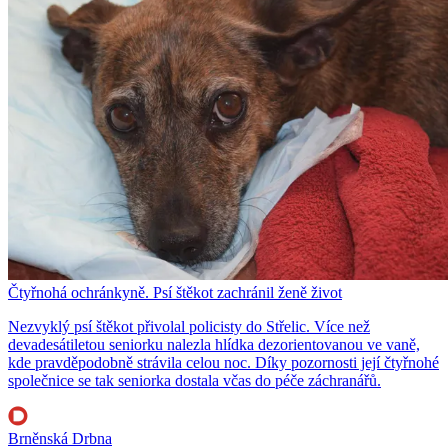
Čtyřnohá ochránkyně. Psí štěkot zachránil ženě život
Nezvyklý psí štěkot přivolal policisty do Střelic. Více než
devadesátiletou seniorku nalezla hlídka dezorientovanou ve vaně,
kde pravděpodobně strávila celou noc. Díky pozornosti její čtyřnohé
společnice se tak seniorka dostala včas do péče záchranářů.
Brněnská Drbna