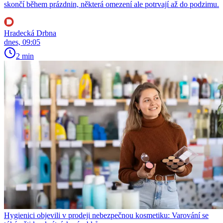
skončí během prázdnin, některá omezení ale potrvají až do podzimu.
Hradecká Drbna
dnes, 09:05
2 min
Hygienici objevili v prodeji nebezpečnou kosmetiku: Varování se