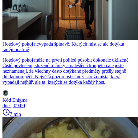
Hotelový pokoj nevypadá špinavě. Kterých míst se ale dotýkat
raději opatrně
Hotelový pokoj může na první pohled působit dokonale uklizeně.
Čisté povlečení, složené ručníky a naleštěná koupelna ale ještě
neznamenají, že všechny často dotýkané předměty prošly stejně
důkladnou péčí. Největší pozornost si nezaslouží místa, která
vypadají nejhůř, ale ta, kterých se dotýká každý host.
Kód Enigma
dnes, 09:00
7 min