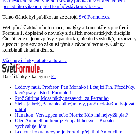
Po měsících trápení v úvodu sezony předvedl McLaren během
posledního víkendu před letní přestávkou záblesk...
Tento článek byl publikován ze zdrojů
SvětFormule.cz
Web přináší aktuální informace, analýzy a komentáře z prostředí
Formule 1, doplněné o novinky z dalších motoristických disciplín.
Čtenáři zde najdou zprávy z paddocku, přehled výsledků, rozhovory
s jezdci i pohledy do zákulisí týmů a závodní techniky. Články
kombinují aktuální dění s...
Všechny články tohoto autora →
Další články z kategorie
F1
Ledový muž, Profesor, Pan Monako i Létající Fin. Přezdívky,
které psaly historii Formule 1
Proč Stirling Moss nikdy nezávodil za Ferrariho
Stella je hrdý, že nehledali výmluvy, proč nedokážou bojovat
o titul
Hamilton, Verstappen nebo Norris: Kdo má nejvyšší plat?
Otec Antonelliho trénuje Fittipaldiho syna: Brazilec
vychvaluje lídra
Leclerc: Pokud nevyhraje Ferrari, přeji titul Antonellimu