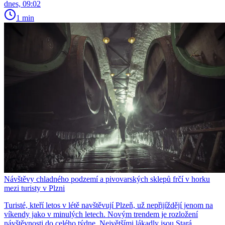
dnes, 09:02
1 min
Návštěvy chladného podzemí a pivovarských sklepů frčí v horku
mezi turisty v Plzni
Turisté, kteří letos v létě navštěvují Plzeň, už nepřijíždějí jenom na
víkendy jako v minulých letech. Novým trendem je rozložení
návštěvnosti do celého týdne. Největšími lákadly jsou Stará