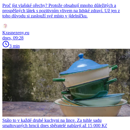
Proč jíst vlašské ořechy? Protože obsahují mnoho důležitých a
prospěšných látek s pozitivním vlivem na lidské zdraví. Už jen z
toho důvodu si zaslouží své místo v jídelníčku.
Krasnezeny.eu
dnes, 09:28
3 min
Stálo to v každé druhé kuchyni na lince. Za tuhle sadu
smaltovaných hrnců dnes sběratelé nabízejí až 15 000 Kč