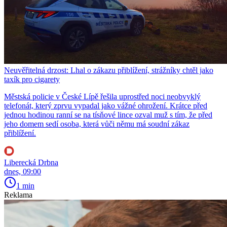
Neuvěřitelná drzost: Lhal o zákazu přiblížení, strážníky chtěl jako
taxík pro cigarety
Městská policie v České Lípě řešila uprostřed noci neobvyklý
telefonát, který zprvu vypadal jako vážné ohrožení. Krátce před
jednou hodinou ranní se na tísňové lince ozval muž s tím, že před
jeho domem sedí osoba, která vůči němu má soudní zákaz
přiblížení.
Liberecká Drbna
dnes, 09:00
1 min
Reklama