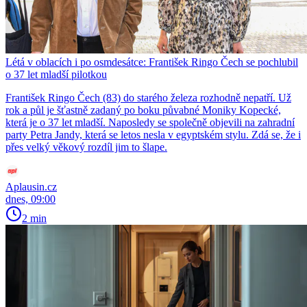
Létá v oblacích i po osmdesátce: František Ringo Čech se pochlubil
o 37 let mladší pilotkou
František Ringo Čech (83) do starého železa rozhodně nepatří. Už
rok a půl je šťastně zadaný po boku půvabné Moniky Kopecké,
která je o 37 let mladší. Naposledy se společně objevili na zahradní
party Petra Jandy, která se letos nesla v egyptském stylu. Zdá se, že i
přes velký věkový rozdíl jim to šlape.
Aplausin.cz
dnes, 09:00
2 min