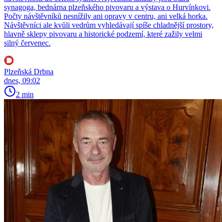
synagoga, bednárna plzeňského pivovaru a výstava o Hurvínkovi.
Počty návštěvníků nesnížily ani opravy v centru, ani velká horka.
Návštěvníci ale kvůli vedrům vyhledávají spíše chladnější prostory,
hlavně sklepy pivovaru a historické podzemí, které zažily velmi
silný červenec.
Plzeňská Drbna
dnes, 09:02
2 min