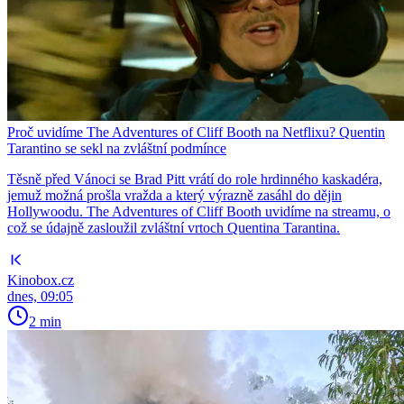
Proč uvidíme The Adventures of Cliff Booth na Netflixu? Quentin
Tarantino se sekl na zvláštní podmínce
Těsně před Vánoci se Brad Pitt vrátí do role hrdinného kaskadéra,
jemuž možná prošla vražda a který výrazně zasáhl do dějin
Hollywoodu. The Adventures of Cliff Booth uvidíme na streamu, o
což se údajně zasloužil zvláštní vrtoch Quentina Tarantina.
Kinobox.cz
dnes, 09:05
2 min