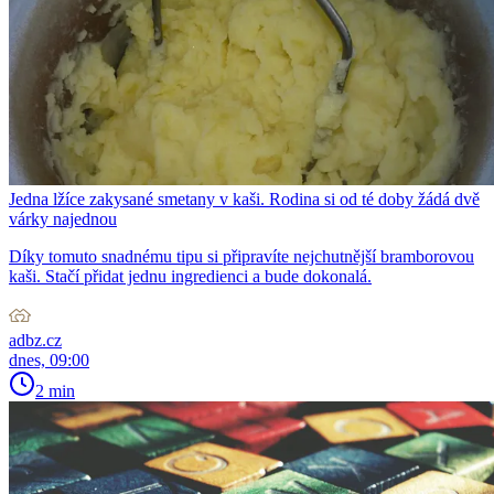
Jedna lžíce zakysané smetany v kaši. Rodina si od té doby žádá dvě
várky najednou
Díky tomuto snadnému tipu si připravíte nejchutnější bramborovou
kaši. Stačí přidat jednu ingredienci a bude dokonalá.
adbz.cz
dnes, 09:00
2 min