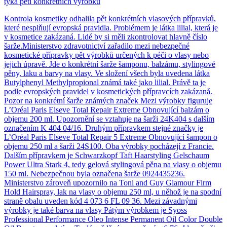
týká pěti konkrétních výrobků
Kontrola kosmetiky odhalila pět konkrétních vlasových přípravků,
které nesplňují evropská pravidla. Problémem je látka lilial, která je
v kosmetice zakázaná. Lidé by si měli zkontrolovat hlavně číslo
šarže.Ministerstvo zdravotnictví zařadilo mezi nebezpečné
kosmetické přípravky pět výrobků určených k péči o vlasy nebo
jejich úpravě. Jde o konkrétní šarže šamponu, balzámu, stylingové
pěny, laku a barvy na vlasy. Ve složení všech byla uvedena látka
Butylphenyl Methylpropional známá také jako lilial. Právě ta je
podle evropských pravidel v kosmetických přípravcích zakázaná.
Pozor na konkrétní šarže známých značek Mezi výrobky figuruje
L’Oréal Paris Elseve Total Repair Extreme Obnovující balzám o
objemu 200 ml. Upozornění se vztahuje na šarži 24K404 s dalším
označením K 404 04/16. Druhým přípravkem stejné značky je
L’Oréal Paris Elseve Total Repair 5 Extreme Obnovující šampon o
objemu 250 ml a šarži 24S100. Oba výrobky pocházejí z Francie.
Dalším přípravkem je Schwarzkopf Taft Haarstyling Gelschaum
Power Ultra Stark 4, tedy gelová stylingová pěna na vlasy o objemu
150 ml. Nebezpečnou byla označena šarže 0924435236.
Ministerstvo zároveň upozornilo na Toni and Guy Glamour Firm
Hold Hairspray, lak na vlasy o objemu 250 ml, u něhož je na spodní
straně obalu uveden kód 4 073 6 FL 09 36. Mezi závadnými
výrobky je také barva na vlasy Pátým výrobkem je Syoss
Professional Performance Oleo Intense Permanent Oil Color Double