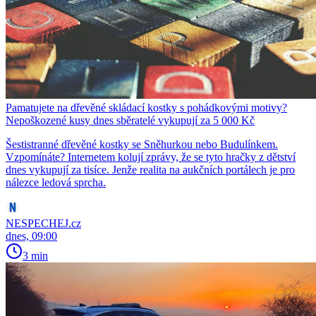
Pamatujete na dřevěné skládací kostky s pohádkovými motivy?
Nepoškozené kusy dnes sběratelé vykupují za 5 000 Kč
Šestistranné dřevěné kostky se Sněhurkou nebo Budulínkem.
Vzpomínáte? Internetem kolují zprávy, že se tyto hračky z dětství
dnes vykupují za tisíce. Jenže realita na aukčních portálech je pro
nálezce ledová sprcha.
NESPECHEJ.cz
dnes, 09:00
3 min