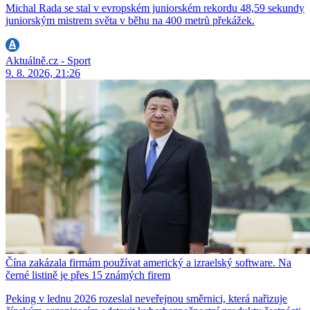
Michal Rada se stal v evropském juniorském rekordu 48,59 sekundy
juniorským mistrem světa v běhu na 400 metrů překážek.
Aktuálně.cz - Sport
9. 8. 2026, 21:26
Čína zakázala firmám používat americký a izraelský software. Na
černé listině je přes 15 známých firem
Peking v lednu 2026 rozeslal neveřejnou směrnici, která nařizuje