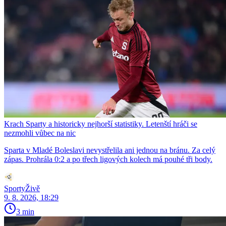
Krach Sparty a historicky nejhorší statistiky. Letenští hráči se
nezmohli vůbec na nic
Sparta v Mladé Boleslavi nevystřelila ani jednou na bránu. Za celý
zápas. Prohrála 0:2 a po třech ligových kolech má pouhé tři body.
SportyŽivě
9. 8. 2026, 18:29
3 min