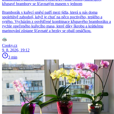
křupavé brambory se šťavnatým masem v jednom
Bramborák s kuřecí směsí patří mezi jídla, která u nás doma
spolehlivě zabodují, když je chuť na něco poctivého, teplého a
sytého. Vycházím z osvědčené kombinace křupavého bramboráku a
rychle opečeného kuřecího masa, které díky škrobu a krátkému
marinování zůstane šťavnaté a hezky se obalí omáčkou.
Cooky.cz
9. 8. 2026, 19:12
3 min