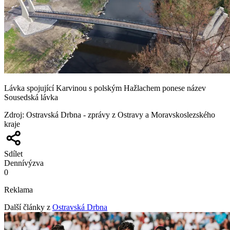
Lávka spojující Karvinou s polským Hažlachem ponese název
Sousedská lávka
Zdroj
:
Ostravská Drbna - zprávy z Ostravy a Moravskoslezského
kraje
Sdílet
Denní
výzva
0
Reklama
Další články z
Ostravská Drbna