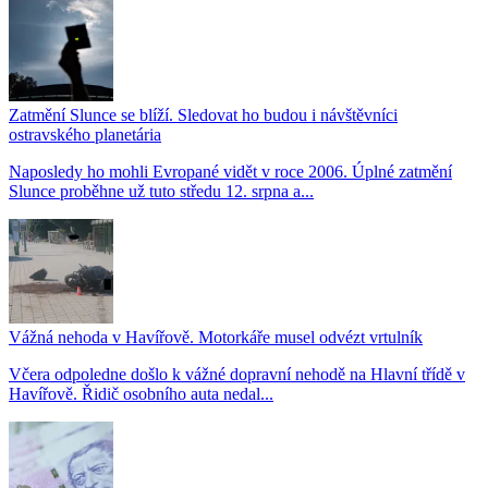
Zatmění Slunce se blíží. Sledovat ho budou i návštěvníci
ostravského planetária
Naposledy ho mohli Evropané vidět v roce 2006. Úplné zatmění
Slunce proběhne už tuto středu 12. srpna a...
Vážná nehoda v Havířově. Motorkáře musel odvézt vrtulník
Včera odpoledne došlo k vážné dopravní nehodě na Hlavní třídě v
Havířově. Řidič osobního auta nedal...