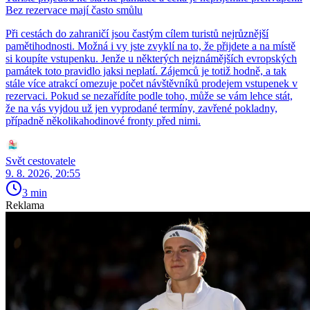
Bez rezervace mají často smůlu
Při cestách do zahraničí jsou častým cílem turistů nejrůznější
pamětihodnosti. Možná i vy jste zvyklí na to, že přijdete a na místě
si koupíte vstupenku. Jenže u některých nejznámějších evropských
památek toto pravidlo jaksi neplatí. Zájemců je totiž hodně, a tak
stále více atrakcí omezuje počet návštěvníků prodejem vstupenek v
rezervaci. Pokud se nezařídíte podle toho, může se vám lehce stát,
že na vás vyjdou už jen vyprodané termíny, zavřené pokladny,
případně několikahodinové fronty před nimi.
Svět cestovatele
9. 8. 2026, 20:55
3 min
Reklama