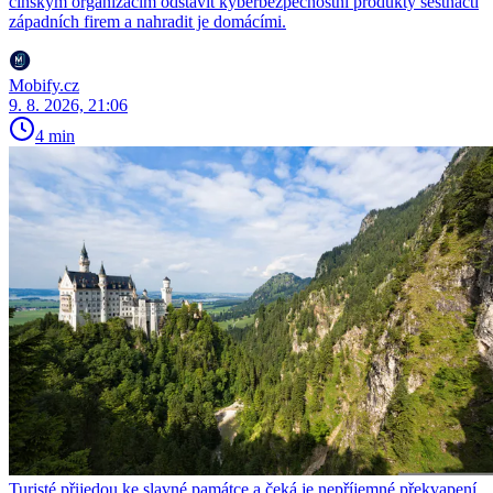
čínským organizacím odstavit kyberbezpečnostní produkty šestnácti
západních firem a nahradit je domácími.
Mobify.cz
9. 8. 2026, 21:06
4 min
Turisté přijedou ke slavné památce a čeká je nepříjemné překvapení.