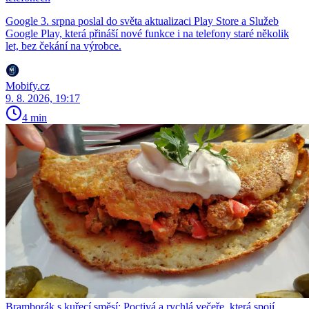
Google 3. srpna poslal do světa aktualizaci Play Store a Služeb
Google Play, která přináší nové funkce i na telefony staré několik
let, bez čekání na výrobce.
Mobify.cz
9. 8. 2026, 19:17
4 min
Bramborák s kuřecí směsí: Poctivá a rychlá večeře, která spojí