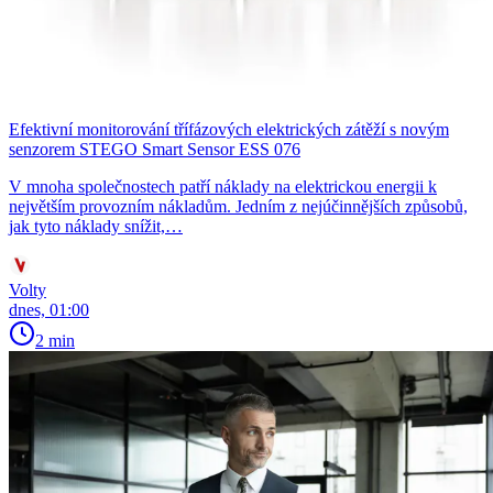
Efektivní monitorování třífázových elektrických zátěží s novým
senzorem STEGO Smart Sensor ESS 076
V mnoha společnostech patří náklady na elektrickou energii k
největším provozním nákladům. Jedním z nejúčinnějších způsobů,
jak tyto náklady snížit,…
Volty
dnes, 01:00
2 min