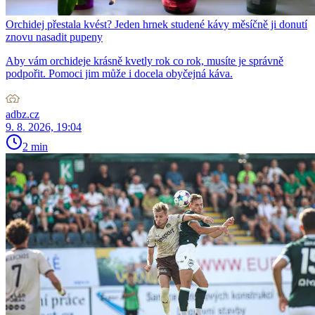
Orchidej přestala kvést? Jeden hrnek studené kávy měsíčně ji donutí
znovu nasadit pupeny
Aby vám orchideje krásně kvetly rok co rok, musíte je správně
podpořit. Pomoci jim může i docela obyčejná káva.
adbz.cz
9. 8. 2026, 19:04
2 min