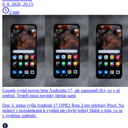
9. 8. 2026, 20:15
2 min
Google vydal novou betu Androidu 17, ale zapomněl říct, co v ní
změnil. Testeři musí novinky hledat sami
Dne 3. srpna vyšla Android 17 QPR2 Beta 2 pro telefony Pixel. Na
stránce s poznámkami k vydání ale chybí jediný řádek o tom, co se
v systému změnilo.