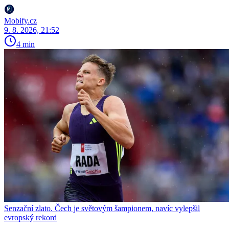
Mobify.cz
9. 8. 2026, 21:52
4 min
Senzační zlato. Čech je světovým šampionem, navíc vylepšil
evropský rekord