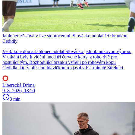
Jablonec zůstává v lize stoprocentní. Slovácko udolal 1:0 brankou
Cedidly
Ve 3. kole doma Jablonec udolal Slovácko jednobrankovou výhrou.
V utkání byly k vidění hned tři červené karty, z toho dvě pro
hostující tým. Rozhodující branku vstřelil po rohovém kopu
Cedidla, který přesnou hlavičkou rozjásal v 62. minutě Střelnici.
Liberecká Drbna
9. 8. 2026, 18:50
3 min