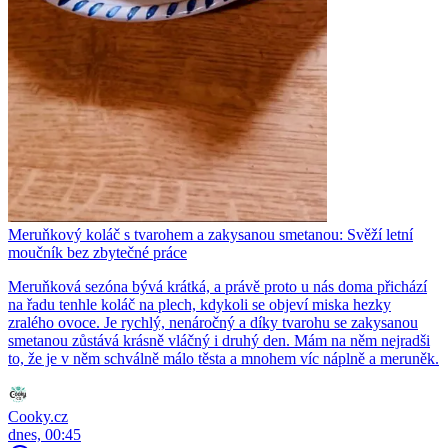
Meruňkový koláč s tvarohem a zakysanou smetanou: Svěží letní
moučník bez zbytečné práce
Meruňková sezóna bývá krátká, a právě proto u nás doma přichází
na řadu tenhle koláč na plech, kdykoli se objeví miska hezky
zralého ovoce. Je rychlý, nenáročný a díky tvarohu se zakysanou
smetanou zůstává krásně vláčný i druhý den. Mám na něm nejradši
to, že je v něm schválně málo těsta a mnohem víc náplně a meruněk.
Cooky.cz
dnes, 00:45