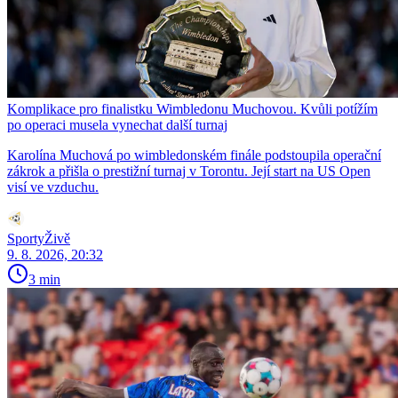
Komplikace pro finalistku Wimbledonu Muchovou. Kvůli potížím
po operaci musela vynechat další turnaj
Karolína Muchová po wimbledonském finále podstoupila operační
zákrok a přišla o prestižní turnaj v Torontu. Její start na US Open
visí ve vzduchu.
SportyŽivě
9. 8. 2026, 20:32
3 min