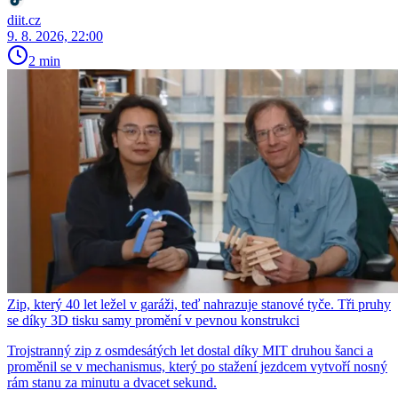
diit.cz
9. 8. 2026, 22:00
2 min
Zip, který 40 let ležel v garáži, teď nahrazuje stanové tyče. Tři pruhy
se díky 3D tisku samy promění v pevnou konstrukci
Trojstranný zip z osmdesátých let dostal díky MIT druhou šanci a
proměnil se v mechanismus, který po stažení jezdcem vytvoří nosný
rám stanu za minutu a dvacet sekund.