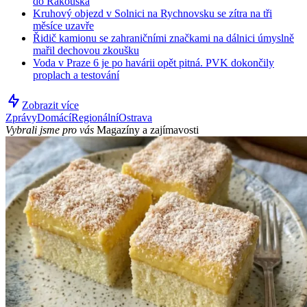
do Rakouska
Kruhový objezd v Solnici na Rychnovsku se zítra na tři
měsíce uzavře
Řidič kamionu se zahraničními značkami na dálnici úmyslně
mařil dechovou zkoušku
Voda v Praze 6 je po havárii opět pitná. PVK dokončily
proplach a testování
Zobrazit více
Zprávy
Domácí
Regionální
Ostrava
Vybrali jsme pro vás
Magazíny a zajímavosti