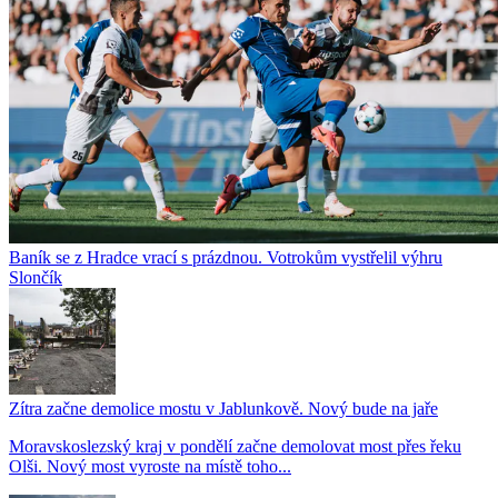
Baník se z Hradce vrací s prázdnou. Votrokům vystřelil výhru
Slončík
Zítra začne demolice mostu v Jablunkově. Nový bude na jaře
Moravskoslezský kraj v pondělí začne demolovat most přes řeku
Olši. Nový most vyroste na místě toho...