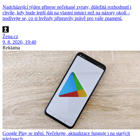
Nadcházející týden přinese nečekané zvraty, důležitá rozhodnutí i
chvíle, kdy bude lepší dát na vlastní intuici než na názory okolí –
podívejte se, co si hvězdy připravily právě pro vaše znamení.
Žena.cz
9. 8. 2026, 19:40
Reklama
Google Play se mění. Nečekejte, aktualizace funguje i na starých
telefonech