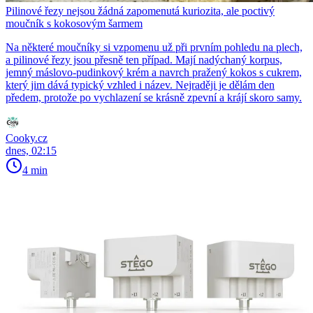
Pilinové řezy nejsou žádná zapomenutá kuriozita, ale poctivý
moučník s kokosovým šarmem
Na některé moučníky si vzpomenu už při prvním pohledu na plech,
a pilinové řezy jsou přesně ten případ. Mají nadýchaný korpus,
jemný máslovo-pudinkový krém a navrch pražený kokos s cukrem,
který jim dává typický vzhled i název. Nejraději je dělám den
předem, protože po vychlazení se krásně zpevní a krájí skoro samy.
Cooky.cz
dnes, 02:15
4 min