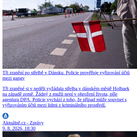
Tři zranění po střelbě v Dánsku. Policie prověřuje vyřizování účtů
mezi gangy
Tři zraněné si v neděli vyžádala střelba v dánském městě Holbaek
na západě země. Žádný z mužů není v ohrožení života, píše
agentura DPA. Policie vychází z toho, že případ může souviset s
vyřizováním účtů mezi lidmi z kriminálního prostředí.
Aktuálně.cz - Zprávy
9. 8. 2026, 18:30