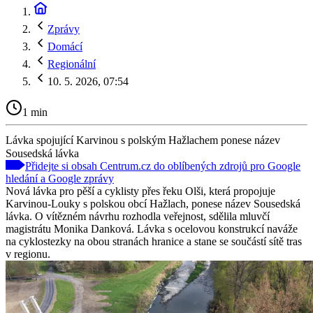
Zprávy
Domácí
Regionální
10. 5. 2026, 07:54
1 min
Lávka spojující Karvinou s polským Hažlachem ponese název
Sousedská lávka
Přidejte si obsah Centrum.cz do oblíbených zdrojů pro Google
hledání a Google zprávy
Nová lávka pro pěší a cyklisty přes řeku Olši, která propojuje
Karvinou-Louky s polskou obcí Hažlach, ponese název Sousedská
lávka. O vítězném návrhu rozhodla veřejnost, sdělila mluvčí
magistrátu Monika Danková. Lávka s ocelovou konstrukcí naváže
na cyklostezky na obou stranách hranice a stane se součástí sítě tras
v regionu.