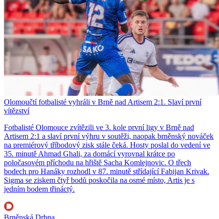
Olomoučtí fotbalisté vyhráli v Brně nad Artisem 2:1. Slaví první
vítězství
Fotbalisté Olomouce zvítězili ve 3. kole první ligy v Brně nad
Artisem 2:1 a slaví první výhru v soutěži, naopak brněnský nováček
na premiérový tříbodový zisk stále čeká. Hosty poslal do vedení ve
35. minutě Ahmad Ghali, za domácí vyrovnal krátce po
poločasovém příchodu na hřiště Sacha Komlejnovic. O třech
bodech pro Hanáky rozhodl v 87. minutě střídající Fabijan Krivak.
Sigma se ziskem čtyř bodů poskočila na osmé místo, Artis je s
jedním bodem třináctý.
Brněnská Drbna