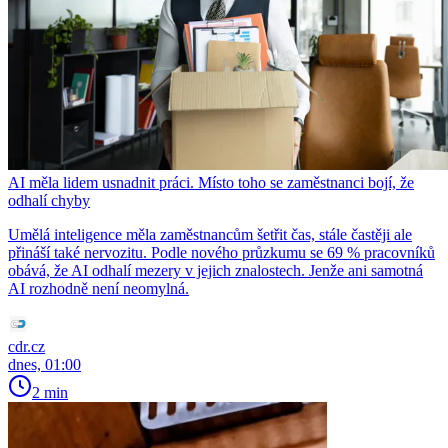
AI měla lidem usnadnit práci. Místo toho se zaměstnanci bojí, že
odhalí chyby
Umělá inteligence měla zaměstnancům šetřit čas, stále častěji ale
přináší také nervozitu. Podle nového průzkumu se 69 % pracovníků
obává, že AI odhalí mezery v jejich znalostech. Jenže ani samotná
AI rozhodně není neomylná.
cdr.cz
dnes, 01:00
2 min