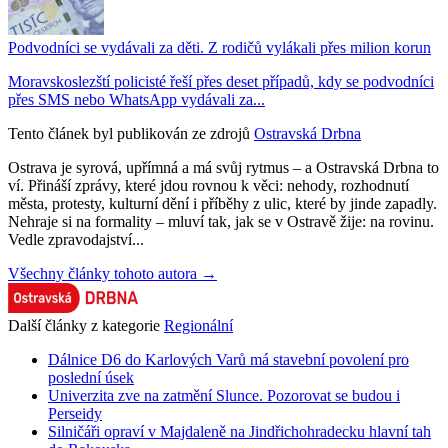
Podvodníci se vydávali za děti. Z rodičů vylákali přes milion korun
Moravskoslezští policisté řeší přes deset případů, kdy se podvodníci
přes SMS nebo WhatsApp vydávali za...
Tento článek byl publikován ze zdrojů
Ostravská Drbna
Ostrava je syrová, upřímná a má svůj rytmus – a Ostravská Drbna to
ví. Přináší zprávy, které jdou rovnou k věci: nehody, rozhodnutí
města, protesty, kulturní dění i příběhy z ulic, které by jinde zapadly.
Nehraje si na formality – mluví tak, jak se v Ostravě žije: na rovinu.
Vedle zpravodajství...
Všechny články tohoto autora →
Další články z kategorie
Regionální
Dálnice D6 do Karlových Varů má stavební povolení pro
poslední úsek
Univerzita zve na zatmění Slunce. Pozorovat se budou i
Perseidy
Silničáři opraví v Majdaleně na Jindřichohradecku hlavní tah