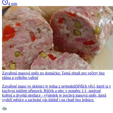
4 min
Zavařená masová směs po domácku: Tajná zbraň pro večery bez
plánu a velkého vaření
Zavařené maso ve sklenici je jedna z nejpraktičtějších věcí, které si v
kuchyni můžete připravit. Bůček a plec v poměru 1:1, správné
koření a dvojitá sterilace - výsledek je poctivá masová směs, která
vydrží měsíce a zachrání vás klidně i na chatě bez lednice.