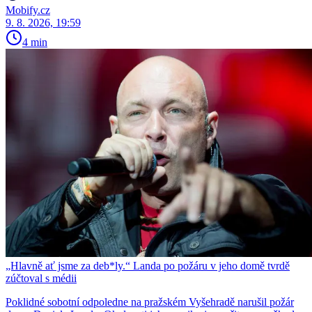
Mobify.cz
9. 8. 2026, 19:59
4 min
„Hlavně ať jsme za deb*ly.“ Landa po požáru v jeho domě tvrdě
zúčtoval s médii
Poklidné sobotní odpoledne na pražském Vyšehradě narušil požár