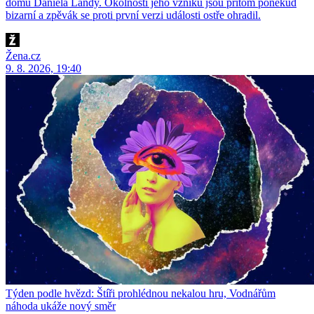
domu Daniela Landy. Okolnosti jeho vzniku jsou přitom poněkud
bizarní a zpěvák se proti první verzi události ostře ohradil.
Žena.cz
9. 8. 2026, 19:40
Týden podle hvězd: Štíři prohlédnou nekalou hru, Vodnářům
náhoda ukáže nový směr