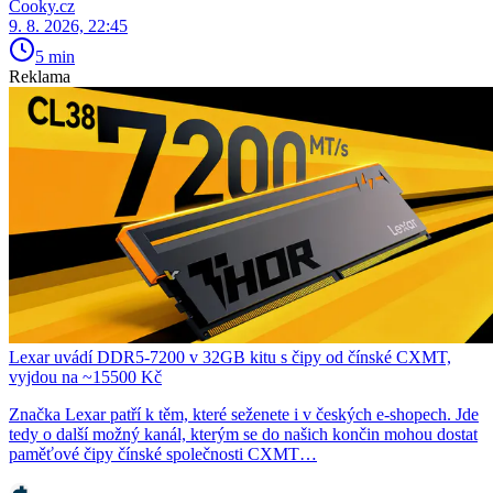
Cooky.cz
9. 8. 2026, 22:45
5 min
Reklama
Lexar uvádí DDR5-7200 v 32GB kitu s čipy od čínské CXMT,
vyjdou na ~15500 Kč
Značka Lexar patří k těm, které seženete i v českých e-shopech. Jde
tedy o další možný kanál, kterým se do našich končin mohou dostat
paměťové čipy čínské společnosti CXMT…