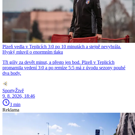
Plzeň vedla v Teplicích 3:0 po 10 minutách a stejně nevyhrála.
Hyský mluvil o enormním tlaku
Tři góly za devět minut, a přesto jen bod. Plzeň v Teplicích
promarnila vedení 3:0 a po remíze 5:5 má z úvodu sezony pouhé
dva body.
SportyŽivě
9. 8. 2026, 18:46
3 min
Reklama