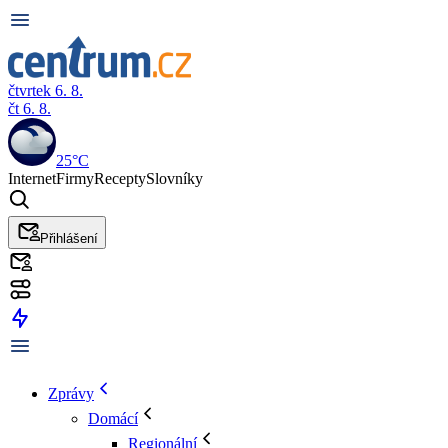
čtvrtek 6. 8.
čt 6. 8.
25°C
Internet
Firmy
Recepty
Slovníky
Přihlášení
Zprávy
Domácí
Regionální