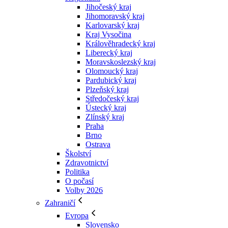
Jihočeský kraj
Jihomoravský kraj
Karlovarský kraj
Kraj Vysočina
Králověhradecký kraj
Liberecký kraj
Moravskoslezský kraj
Olomoucký kraj
Pardubický kraj
Plzeňský kraj
Středočeský kraj
Ústecký kraj
Zlínský kraj
Praha
Brno
Ostrava
Školství
Zdravotnictví
Politika
O počasí
Volby 2026
Zahraničí
Evropa
Slovensko