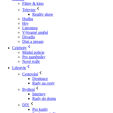
Filmy & kino
Televize
Reality show
Hudba
Hry
Literatura
Výtvarné umění
Divadlo
Digi a stream
Celebrity
Módní policie
Pro pamětníky
Nové tváře
Lifestyle
Cestování
Destinace
Rady na cesty
Bydlení
Interiery
Rady do domu
DIY
Pro kutily