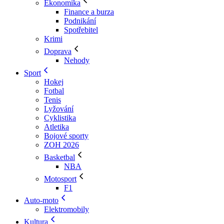
Ekonomika
Finance a burza
Podnikání
Spotřebitel
Krimi
Doprava
Nehody
Sport
Hokej
Fotbal
Tenis
Lyžování
Cyklistika
Atletika
Bojové sporty
ZOH 2026
Basketbal
NBA
Motosport
F1
Auto-moto
Elektromobily
Kultura