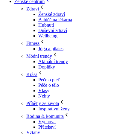
Ženské centrum
Zdraví
Ženské zdraví
Babiččina lékárna
Hubnutí
Duševní zdraví
Wellbeing
Fitness
Jóga a pilates
Módní trendy
Aktuální trendy
Doplňky
Krása
Péče o pleť
Péče o tělo
Vlasy
Nehty
Příběhy ze života
Inspirativní ženy
Rodina & komunita
Výchova
Přátelství
Vztahy