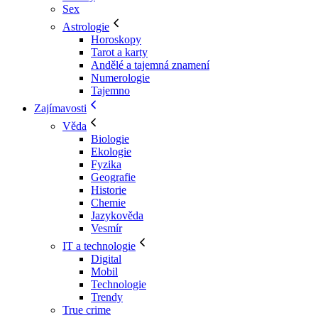
Sex
Astrologie
Horoskopy
Tarot a karty
Andělé a tajemná znamení
Numerologie
Tajemno
Zajímavosti
Věda
Biologie
Ekologie
Fyzika
Geografie
Historie
Chemie
Jazykověda
Vesmír
IT a technologie
Digital
Mobil
Technologie
Trendy
True crime