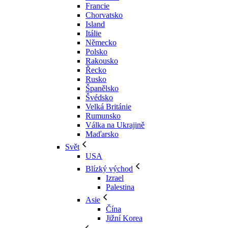
Francie
Chorvatsko
Island
Itálie
Německo
Polsko
Rakousko
Řecko
Rusko
Španělsko
Švédsko
Velká Británie
Rumunsko
Válka na Ukrajině
Maďarsko
Svět
USA
Blízký východ
Izrael
Palestina
Asie
Čína
Jižní Korea