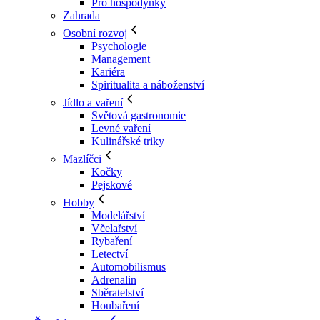
Pro hospodyňky
Zahrada
Osobní rozvoj
Psychologie
Management
Kariéra
Spiritualita a náboženství
Jídlo a vaření
Světová gastronomie
Levné vaření
Kulinářské triky
Mazlíčci
Kočky
Pejskové
Hobby
Modelářství
Včelařství
Rybaření
Letectví
Automobilismus
Adrenalin
Sběratelství
Houbaření