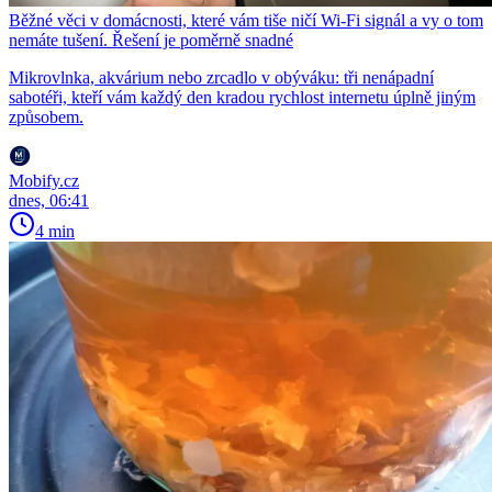
Běžné věci v domácnosti, které vám tiše ničí Wi-Fi signál a vy o tom
nemáte tušení. Řešení je poměrně snadné
Mikrovlnka, akvárium nebo zrcadlo v obýváku: tři nenápadní
sabotéři, kteří vám každý den kradou rychlost internetu úplně jiným
způsobem.
Mobify.cz
dnes, 06:41
4 min