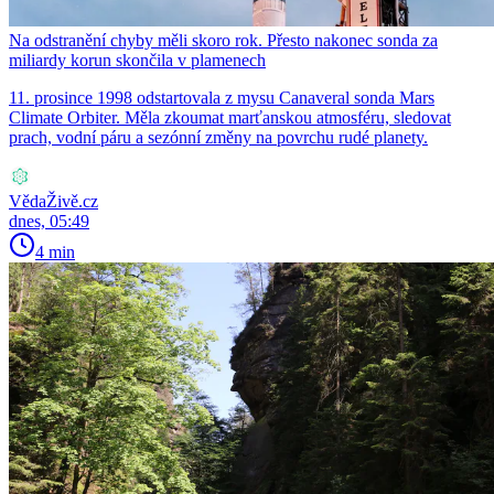
Na odstranění chyby měli skoro rok. Přesto nakonec sonda za
miliardy korun skončila v plamenech
11. prosince 1998 odstartovala z mysu Canaveral sonda Mars
Climate Orbiter. Měla zkoumat marťanskou atmosféru, sledovat
prach, vodní páru a sezónní změny na povrchu rudé planety.
VědaŽivě.cz
dnes, 05:49
4 min