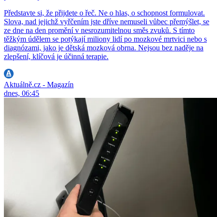
Představte si, že přijdete o řeč. Ne o hlas, o schopnost formulovat.
Slova, nad jejichž vyřčením jste dříve nemuseli vůbec přemýšlet, se
ze dne na den promění v nesrozumitelnou směs zvuků. S tímto
těžkým údělem se potýkají miliony lidí po mozkové mrtvici nebo s
diagnózami, jako je dětská mozková obrna. Nejsou bez naděje na
zlepšení, klíčová je účinná terapie.
Aktuálně.cz - Magazín
dnes, 06:45