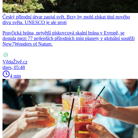
Český přírodní útvar zaujal svět. Brzy by mohl získat titul nového
divu světa. UNESCO je ale proti
Pravčická brána, největší pískovcová skalní brána v Evropě, se
dostala mezi 77 nejlepších přírodních míst planety v globální soutěži
New7Wonders of Nature.
VědaŽivě.cz
dnes, 05:48
4 min