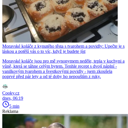
Moravské koláče z kynutého těsta s tvarohem a povidly: Upečte je s
láskou a potěší vás o to víc, když je budete jíst
Moravské koláče jsou pro mě synonymem neděle, tepla v kuchyni a
vůně, která se táhne celým bytem. Tenhle recept s dvojí náplní -
vanilkovým tvarohem a švestkovými povidly - jsem zkoušela
poprvé před pár lety a od té doby ho nepouštím z ruky.
Cooky.cz
dnes, 06:19
5 min
Reklama