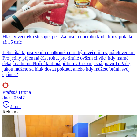
Hlasitý večírek i štěkající pes. Za rušení nočního klidu hrozí pokuta
až 15 tisíc
Léto láká k posezení na balkoně a dlouhým večerům s přáteli venku.
Pro jedny příjemná část roku, pro druhé ovšem chvíle, kdy marně
čekají na ticho. Noční klid má přitom v Česku jasná pravidla. Víte,
jakou můžete za hluk dostat pokutu, anebo kdy můžete bránit svůj
spánek?
Pražská Drbna
dnes, 05:47
2 min
Reklama