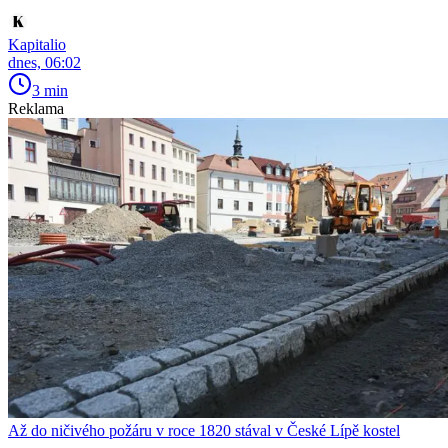
Kapitalio
dnes, 06:02
3 min
Reklama
Až do ničivého požáru v roce 1820 stával v České Lípě kostel