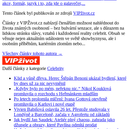
akce, formát, jazyk i to, zda jde o galavečer,...
Tento článek byl publikován ze zdrojů
VIPživot.cz
Články z VIPŽivot.cz nabízejí čtenářům možnost nahlédnout do
života známých osobností – bez bulvární senzace, ale s důrazem na
lidskou stránku slávy, vztahů i každodenní reality celebrit. Obsah se
věnuje nejen aktuálním událostem ve světě showbyznysu, ale i
osobním příběhům, kariérním zlomům nebo...
Všechny články tohoto autora →
Další články z kategorie
Celebrity
Klid a vůně dřeva. Herec Štěpán Benoni ukázal bydlení, které
by dnes už za nic nevyměnil
„Kdyby bylo po mém, neřeknu nic.“ Nikol Kouklová
promluvila o rozchodu s Heřmánkem mladším
Po letech prolomila mlčení: Ivana Gottová otevřeně
promluvila o Karlovi i nové etapě
Vivien Babišová oslavila 26 let. Přestože studovala v
Londýně a Barceloně, začala v Agrofertu od základů
Jak bydlí Jan Saudek: Ateliér plný chaosu, zahrada jako
džungle a obrazy, které Pavlína odmítá prodat