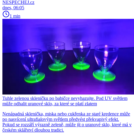
NESPECHEJ.cz
dnes, 06:05
1 min
Tuhle zelenou skleničku po babičce nevyhazujte. Pod UV světlem
může odhalit uranové sklo, za které se platí zlatem
Nenápadná sklenička, miska nebo cukřenka ze staré kredence může
po nasvícení ultrafialovým světlem předvést překvapivý efekt.
Pokud se rozzáří výrazně zeleně, může jít o uranové sklo, které má v
českém sklářství dlouhou tradici.