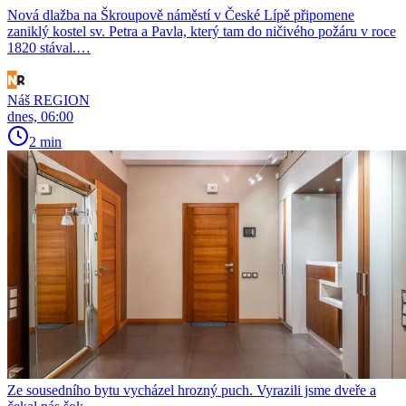
Nová dlažba na Škroupově náměstí v České Lípě připomene
zaniklý kostel sv. Petra a Pavla, který tam do ničivého požáru v roce
1820 stával.…
Náš REGION
dnes, 06:00
2 min
Ze sousedního bytu vycházel hrozný puch. Vyrazili jsme dveře a