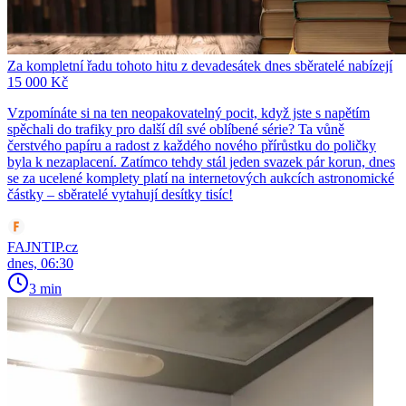
Za kompletní řadu tohoto hitu z devadesátek dnes sběratelé nabízejí
15 000 Kč
Vzpomínáte si na ten neopakovatelný pocit, když jste s napětím
spěchali do trafiky pro další díl své oblíbené série? Ta vůně
čerstvého papíru a radost z každého nového přírůstku do poličky
byla k nezaplacení. Zatímco tehdy stál jeden svazek pár korun, dnes
se za ucelené komplety platí na internetových aukcích astronomické
částky – sběratelé vytahují desítky tisíc!
FAJNTIP.cz
dnes, 06:30
3 min