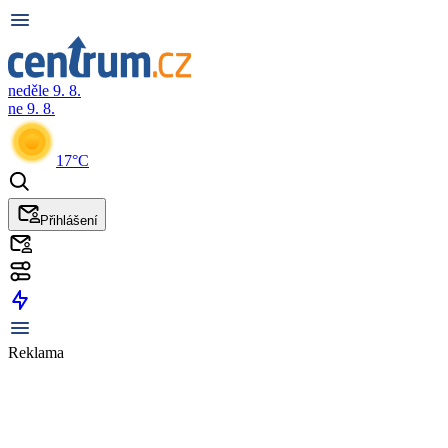
neděle 9. 8.
ne 9. 8.
17°C
Přihlášení
Reklama