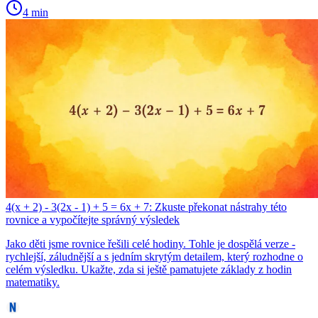
4 min
4(x + 2) - 3(2x - 1) + 5 = 6x + 7: Zkuste překonat nástrahy této
rovnice a vypočítejte správný výsledek
Jako děti jsme rovnice řešili celé hodiny. Tohle je dospělá verze -
rychlejší, záludnější a s jedním skrytým detailem, který rozhodne o
celém výsledku. Ukažte, zda si ještě pamatujete základy z hodin
matematiky.