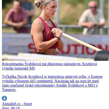
Rekordmanka Švábíková má důstojnou nástupkyni. Krutilová
vyhrála juniorské MS
Tyčkařka Nicole Krutilová je juniorskou mistryní světa, v Eugene
vyhrála výkonem 445 centimetrů. Navázala tak na osm let staré
zlato současné české rekordmanky Amálie Švábíkové z MSJ v
Tampere.
Aktuálně.cz - Sport
dnes, 06:18