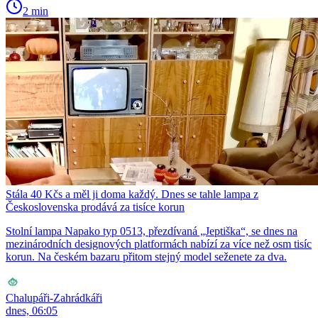
2 min
Stála 40 Kčs a měl ji doma každý. Dnes se tahle lampa z
Československa prodává za tisíce korun
Stolní lampa Napako typ 0513, přezdívaná „Jeptiška“, se dnes na
mezinárodních designových platformách nabízí za více než osm tisíc
korun. Na českém bazaru přitom stejný model seženete za dva.
Chalupáři-Zahrádkáři
dnes, 06:05