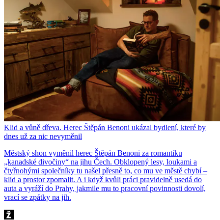
Klid a vůně dřeva. Herec Štěpán Benoni ukázal bydlení, které by
dnes už za nic nevyměnil
Městský shon vyměnil herec Štěpán Benoni za romantiku
„kanadské divočiny“ na jihu Čech. Obklopený lesy, loukami a
čtyřnohými společníky tu našel přesně to, co mu ve městě chybí –
klid a prostor zpomalit. A i když kvůli práci pravidelně usedá do
auta a vyráží do Prahy, jakmile mu to pracovní povinnosti dovolí,
vrací se zpátky na jih.