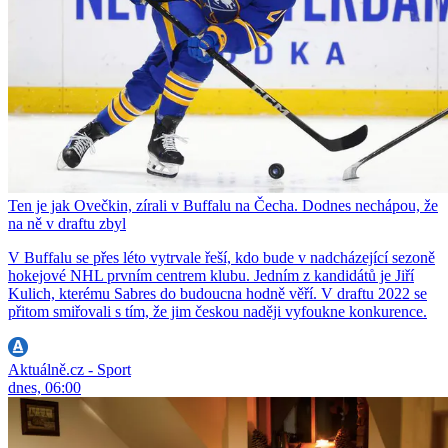
Ten je jak Ovečkin, zírali v Buffalu na Čecha. Dodnes nechápou, že
na ně v draftu zbyl
V Buffalu se přes léto vytrvale řeší, kdo bude v nadcházející sezoně
hokejové NHL prvním centrem klubu. Jedním z kandidátů je Jiří
Kulich, kterému Sabres do budoucna hodně věří. V draftu 2022 se
přitom smiřovali s tím, že jim českou naději vyfoukne konkurence.
Aktuálně.cz - Sport
dnes, 06:00