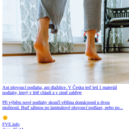
Ani plovoucí podlaha, ani dlaždice. V Česku teď letí 1 materiál
podlahy, který v létě chladí a v zimě zahřeje
Při výběru nové podlahy skončí většina domácností u dvou
možností. Buď sáhnou po laminátové plovoucí podlaze, nebo po...
FVE.info