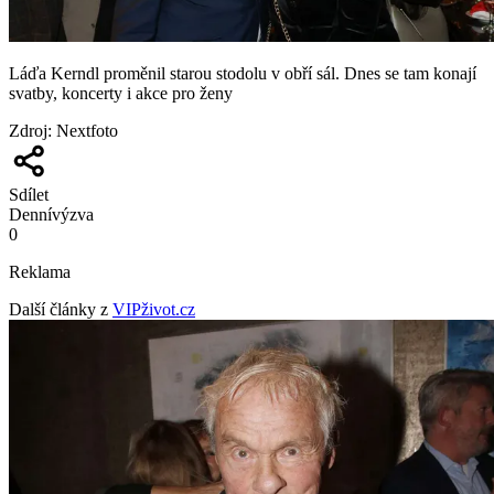
Láďa Kerndl proměnil starou stodolu v obří sál. Dnes se tam konají
svatby, koncerty i akce pro ženy
Zdroj
:
Nextfoto
Sdílet
Denní
výzva
0
Reklama
Další články z
VIPživot.cz