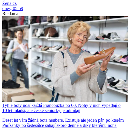
Žena.cz
dnes, 05:59
Reklama
Tyhle boty nosí každá Francouzka po 60. Nohy v nich vypadají o
10 let mladší, ale české seniorky je odmítají
Deset let vám žádná bota neubere. Existuje ale jeden pár, po kterém
Pařížanky po šedesátce sahají skoro denně a díky kterému noha