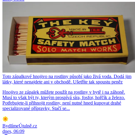
Toto zápalkové hnojivo na rostliny působí jako živá voda. Dodá jim
látky, které nenajdete ani v obchodě. Ušetříte tak spoustu peněz
Hnojivo ze zápalek můžete použít na rostliny v bytě i na záhoně.
Musí to však být ty, kterým prospívá síra, fosfor, hořčík a železo.
Potřebujete-li přihnojit rostliny, není nutné hned kupovat drahé
specializované přípravky. Stačí se...
BydlímeÚtulně.cz
dnes, 06:09