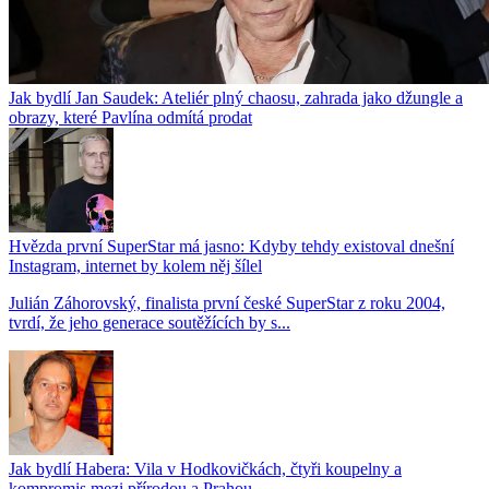
Jak bydlí Jan Saudek: Ateliér plný chaosu, zahrada jako džungle a
obrazy, které Pavlína odmítá prodat
Hvězda první SuperStar má jasno: Kdyby tehdy existoval dnešní
Instagram, internet by kolem něj šílel
Julián Záhorovský, finalista první české SuperStar z roku 2004,
tvrdí, že jeho generace soutěžících by s...
Jak bydlí Habera: Vila v Hodkovičkách, čtyři koupelny a
kompromis mezi přírodou a Prahou