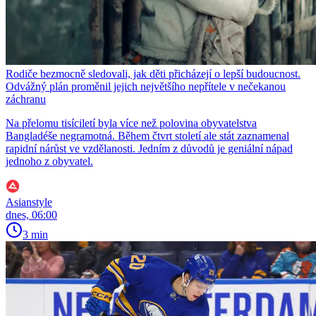
Rodiče bezmocně sledovali, jak děti přicházejí o lepší budoucnost.
Odvážný plán proměnil jejich největšího nepřítele v nečekanou
záchranu
Na přelomu tisíciletí byla více než polovina obyvatelstva
Bangladéše negramotná. Během čtvrt století ale stát zaznamenal
rapidní nárůst ve vzdělanosti. Jedním z důvodů je geniální nápad
jednoho z obyvatel.
Asianstyle
dnes, 06:00
3 min