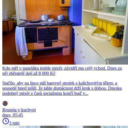
Kdo měl v paneláku tenhle mixér, záviděl mu celý vchod. Dnes za
něj sběratelé dají až 8 000 Kč
Stačilo, aby na lince stál barevný strojek s kalichovitým tělem, a
sousedé hned tušili, že tahle domácnost drží krok s dobou. Dneska
podobný mixér z časů socialismu končí buď v...
Bruneta v kuchyni
dnes, 05:45
3 min