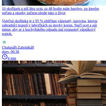
10 skořápek a půl litru octa: za 48 hodin máte hnojivo, po kterém
rajčata a okurky začnou plodit jako o život
Vaječná skořápka je z 95 % uhličitan vápenatý, surovina, kterou
zahradníci kupují v lahvičkách za stovky korun. Stačí ocet a pár
minut, aby se z kuchyňského odpadu stal rozpustný vápníkový
roztok.
Chalupáři-Zahrádkáři
dnes, 06:36
4 min