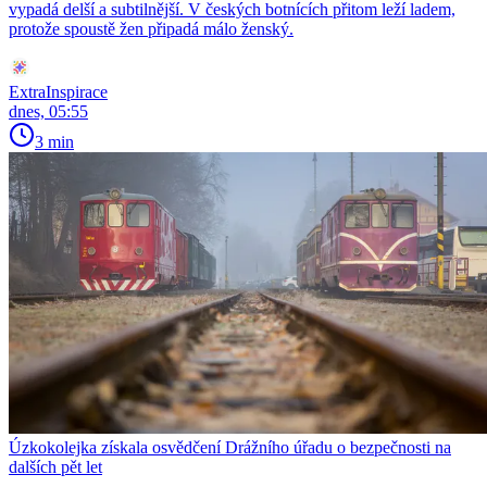
vypadá delší a subtilnější. V českých botnících přitom leží ladem,
protože spoustě žen připadá málo ženský.
ExtraInspirace
dnes, 05:55
3 min
Úzkokolejka získala osvědčení Drážního úřadu o bezpečnosti na
dalších pět let