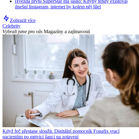
Hvězda první SuperStar má jasno: Kdyby tehdy existoval
dnešní Instagram, internet by kolem něj šílel
Zobrazit více
Celebrity
Vybrali jsme pro vás
Magazíny a zajímavosti
Když řeč přestane sloužit. Digitální pomocník Fonafix vrací
pacientům po mrtvici šanci na zotavení