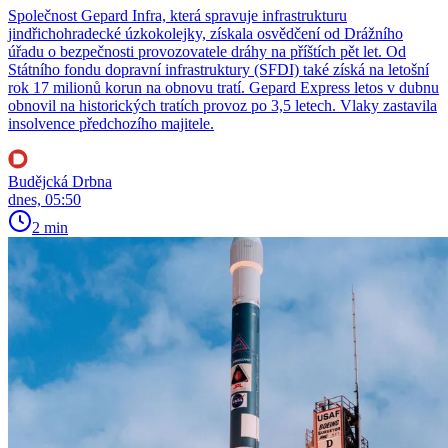
Společnost Gepard Infra, která spravuje infrastrukturu
jindřichohradecké úzkokolejky, získala osvědčení od Drážního
úřadu o bezpečnosti provozovatele dráhy na příštích pět let. Od
Státního fondu dopravní infrastruktury (SFDI) také získá na letošní
rok 17 milionů korun na obnovu tratí. Gepard Express letos v dubnu
obnovil na historických tratích provoz po 3,5 letech. Vlaky zastavila
insolvence předchozího majitele.
Budějcká Drbna
dnes, 05:50
2 min