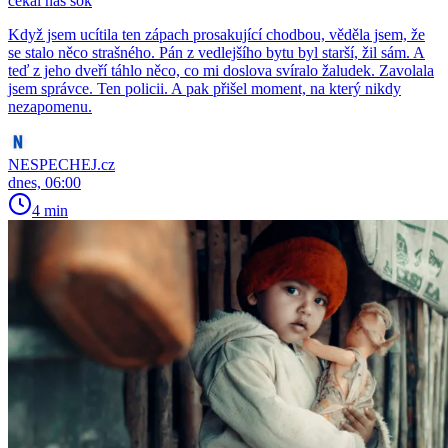
čekal nás šok
Když jsem ucítila ten zápach prosakující chodbou, věděla jsem, že
se stalo něco strašného. Pán z vedlejšího bytu byl starší, žil sám. A
teď z jeho dveří táhlo něco, co mi doslova svíralo žaludek. Zavolala
jsem správce. Ten policii. A pak přišel moment, na který nikdy
nezapomenu.
NESPECHEJ.cz
dnes, 06:00
4 min