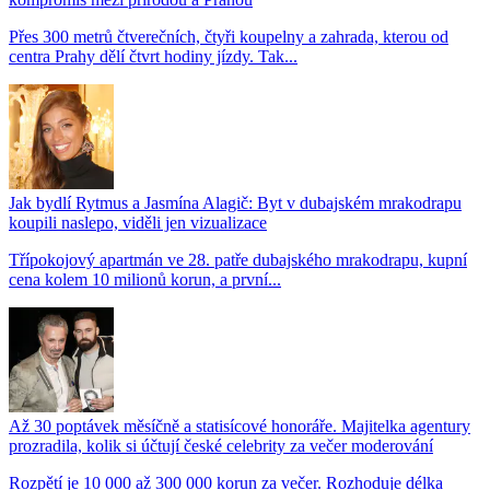
Přes 300 metrů čtverečních, čtyři koupelny a zahrada, kterou od
centra Prahy dělí čtvrt hodiny jízdy. Tak...
Jak bydlí Rytmus a Jasmína Alagič: Byt v dubajském mrakodrapu
koupili naslepo, viděli jen vizualizace
Třípokojový apartmán ve 28. patře dubajského mrakodrapu, kupní
cena kolem 10 milionů korun, a první...
Až 30 poptávek měsíčně a statisícové honoráře. Majitelka agentury
prozradila, kolik si účtují české celebrity za večer moderování
Rozpětí je 10 000 až 300 000 korun za večer. Rozhoduje délka