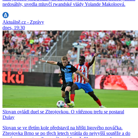
nedosáhly, uvedla mluvčí rwandské vlády Yolande Makoloová.
Aktuálně.cz - Zprávy
dnes, 19:30
Slovan ovládl duel se Zbrojovkou. O vítěznou trefu se postaral
Dulay
Slovan se ve třetím kole představil na hřišti ligového nováčka.
Zbrojovka Brno se po třech letech vrátila do nejvyšší soutěže a do