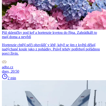
Půl skleničky pod keř a hortenzie kvetou do října. Zahrádkáři to
mají doma a nevědí
Hortenzie chtějí péči obzvlášť v létě, když se jim z květů dělají
nadýchané koule jako z pohádky. Právě tehdy potřebují pořádnou
porci živin.
adbz.cz
dnes, 20:50
2 min