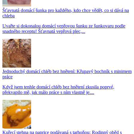
Šťavnatá domácí šunka pro každého, kdo chce vědět, co si dává na
chleba
Uvařte si dokonalou domácí vepřovou šunku ze šunkovaru podle
snadného receptu! Šťavnatá vepřová plec,...
Jednoduchý domácí chléb bez hnětení: Křupavý bochník s minimem
práce
Když jsem tenhle domácí chléb bez hnětení zkusila poprvé,
překvapilo mě, jak málo práce s ním vlastně je....
Kuřecí stehna na paprice podávaná s tarhoňou: Rodinný oběd s