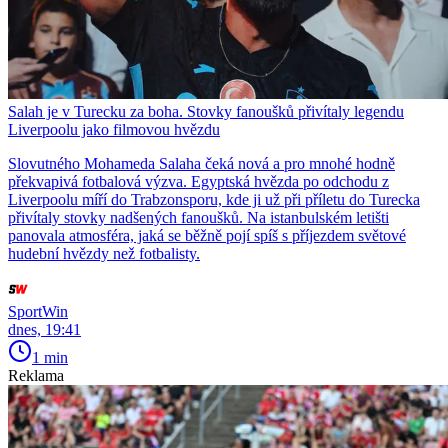
Salah je v Turecku za boha. Stovky fanoušků přivítaly legendu
Liverpoolu jako filmovou hvězdu
Slovutného Mohameda Salaha čeká nová a pro mnohé hodně
překvapivá fotbalová výzva. Egyptská hvězda po odchodu z
Liverpoolu míří do Trabzonsporu, kde ji už při příletu do Turecka
přivítaly stovky nadšených fanoušků. Na istanbulském letišti
panovala atmosféra, jaká se běžně pojí spíš s příjezdem světové
hudební hvězdy než fotbalisty.
SportWin
dnes, 19:41
1 min
Reklama