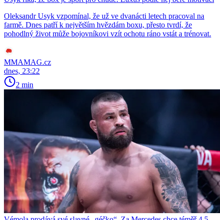
Oleksandr Usyk vzpomínal, že už ve dvanácti letech pracoval na
farmě. Dnes patří k největším hvězdám boxu, přesto tvrdí, že
pohodlný život může bojovníkovi vzít ochotu ráno vstát a trénovat.
MMAMAG.cz
dnes, 23:22
2 min
Vémola prodává své slavné „géčko“. Za Mercedes chce téměř 4,5