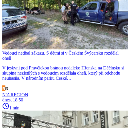
Vedoucí nedbal zákazu. S dětmi si v Českém Švýcarsku rozdělal
oheň
V jeskyni pod Pravčickou bránou nedaleko Hřenska na Děčínsku si
skupina nezletilých s vedoucím rozdělala oheň, který při odchodu
neuhasila. V národním parku České…
Náš REGION
dnes, 18:50
1 min