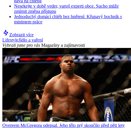
dává na chleba
Nesekejte v době veder, varují experti obce. Sucho může
zmírnit změna přístupu
Jednoduchý domácí chléb bez hnětení: Křupavý bochník s
minimem práce
Zobrazit více
Lifestyle
Jídlo a vaření
Vybrali jsme pro vás
Magazíny a zajímavosti
Overeem McGregora odepsal. Jeho tělo prý skončilo před pěti lety