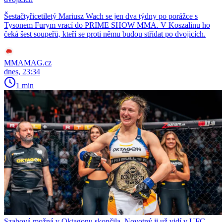
Šestačtyřicetiletý Mariusz Wach se jen dva týdny po porážce s
Tysonem Furym vrací do PRIME SHOW MMA. V Koszalinu ho
čeká šest soupeřů, kteří se proti němu budou střídat po dvojicích.
MMAMAG.cz
dnes, 23:34
1 min
Szabová možná v Oktagonu skončila. Novotný ji už vidí v UFC