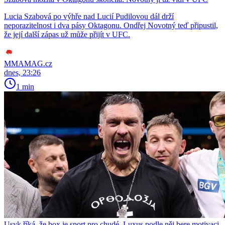
Lucia Szabová po výhře nad Lucií Pudilovou dál drží
neporazitelnost i dva pásy Oktagonu. Ondřej Novotný teď připustil,
že její další zápas už může přijít v UFC.
MMAMAG.cz
dnes, 23:26
1 min
Usyk říká, že box je sport pro chudé. Luxus podle něj bere motivaci