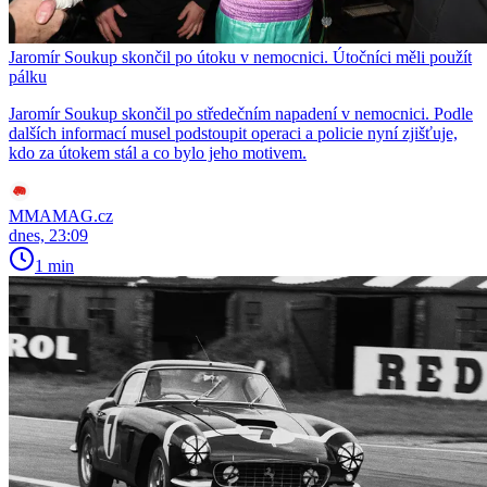
Jaromír Soukup skončil po útoku v nemocnici. Útočníci měli použít
pálku
Jaromír Soukup skončil po středečním napadení v nemocnici. Podle
dalších informací musel podstoupit operaci a policie nyní zjišťuje,
kdo za útokem stál a co bylo jeho motivem.
MMAMAG.cz
dnes, 23:09
1 min