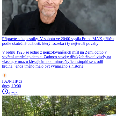
Připravte si kapesníky. V sobotu ve 20:00 vysílá Prima MAX příběh
podle skutečné události, který rozseká i ty nejtvrdší povahy
V lednu 1925 se jedno z nejizolovanějších míst na Zemi ocitlo v
sevření smrtící epidemie. Zatímco stovky dětských životů visely na
vlásku, v mrazu klesajícím pod minus čtyřicet stupňů se zrodil
hrdina, jehož jméno mělo být vymazáno z historie.
FAJNTIP.cz
dnes, 19:00
4 min