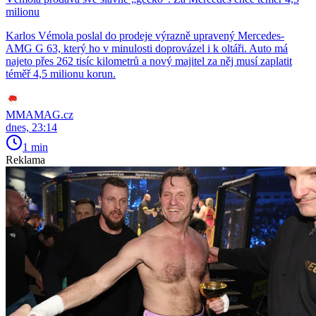
milionu
Karlos Vémola poslal do prodeje výrazně upravený Mercedes-
AMG G 63, který ho v minulosti doprovázel i k oltáři. Auto má
najeto přes 262 tisíc kilometrů a nový majitel za něj musí zaplatit
téměř 4,5 milionu korun.
MMAMAG.cz
dnes, 23:14
1 min
Reklama