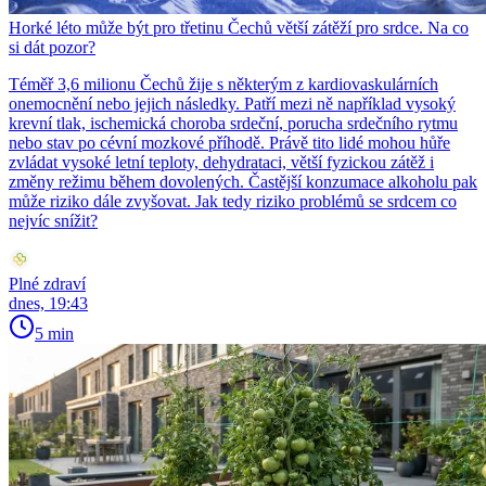
Horké léto může být pro třetinu Čechů větší zátěží pro srdce. Na co
si dát pozor?
Téměř 3,6 milionu Čechů žije s některým z kardiovaskulárních
onemocnění nebo jejich následky. Patří mezi ně například vysoký
krevní tlak, ischemická choroba srdeční, porucha srdečního rytmu
nebo stav po cévní mozkové příhodě. Právě tito lidé mohou hůře
zvládat vysoké letní teploty, dehydrataci, větší fyzickou zátěž i
změny režimu během dovolených. Častější konzumace alkoholu pak
může riziko dále zvyšovat. Jak tedy riziko problémů se srdcem co
nejvíc snížit?
Plné zdraví
dnes, 19:43
5 min