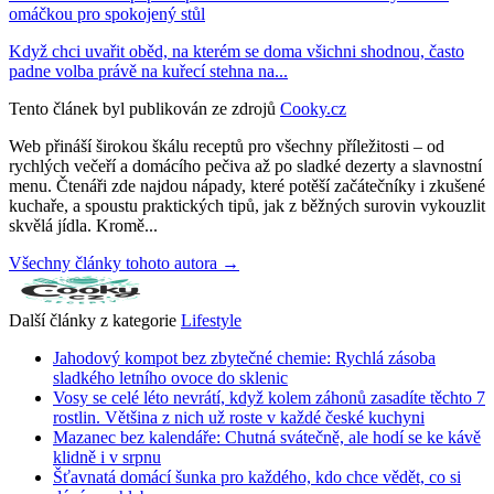
omáčkou pro spokojený stůl
Když chci uvařit oběd, na kterém se doma všichni shodnou, často
padne volba právě na kuřecí stehna na...
Tento článek byl publikován ze zdrojů
Cooky.cz
Web přináší širokou škálu receptů pro všechny příležitosti – od
rychlých večeří a domácího pečiva až po sladké dezerty a slavnostní
menu. Čtenáři zde najdou nápady, které potěší začátečníky i zkušené
kuchaře, a spoustu praktických tipů, jak z běžných surovin vykouzlit
skvělá jídla. Kromě...
Všechny články tohoto autora →
Další články z kategorie
Lifestyle
Jahodový kompot bez zbytečné chemie: Rychlá zásoba
sladkého letního ovoce do sklenic
Vosy se celé léto nevrátí, když kolem záhonů zasadíte těchto 7
rostlin. Většina z nich už roste v každé české kuchyni
Mazanec bez kalendáře: Chutná svátečně, ale hodí se ke kávě
klidně i v srpnu
Šťavnatá domácí šunka pro každého, kdo chce vědět, co si