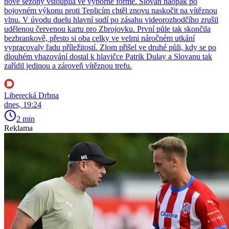
nové sezony vstoupila ve výborné formě. Slovan naopak po
bojovném výkonu proti Teplicím chtěl znovu naskočit na vítěznou
vlnu. V úvodu duelu hlavní sudí po zásahu videorozhodčího zrušil
udělenou červenou kartu pro Zbrojovku. První půle tak skončila
bezbrankově, přesto si oba celky ve velmi náročném utkání
vypracovaly řadu příležitostí. Zlom přišel ve druhé půli, kdy se po
dlouhém vhazování dostal k hlavičce Patrik Dulay a Slovanu tak
zařídil jedinou a zároveň vítěznou trefu.
Liberecká Drbna
dnes, 19:24
2 min
Reklama