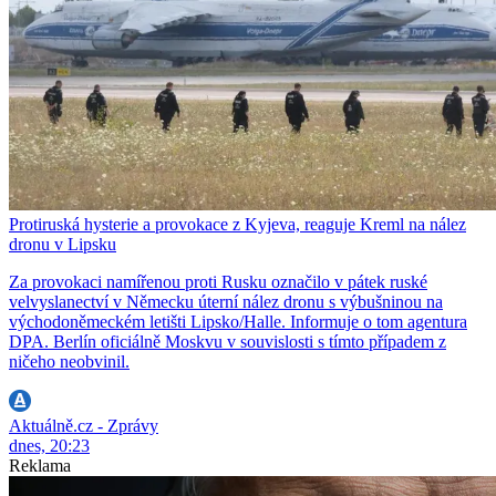
Protiruská hysterie a provokace z Kyjeva, reaguje Kreml na nález
dronu v Lipsku
Za provokaci namířenou proti Rusku označilo v pátek ruské
velvyslanectví v Německu úterní nález dronu s výbušninou na
východoněmeckém letišti Lipsko/Halle. Informuje o tom agentura
DPA. Berlín oficiálně Moskvu v souvislosti s tímto případem z
ničeho neobvinil.
Aktuálně.cz - Zprávy
dnes, 20:23
Reklama