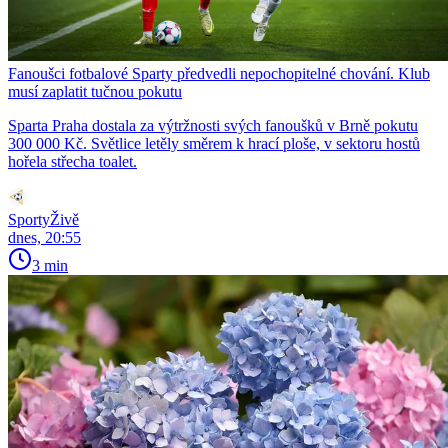
Fanoušci fotbalové Sparty předvedli nepochopitelné chování. Klub
musí zaplatit tučnou pokutu
Sparta Praha dostala za výtržnosti svých fanoušků v Brně pokutu
300 000 Kč. Světlice letěly směrem k hrací ploše, v sektoru hostů
hořela střecha toalet.
SportyŽivě
dnes, 20:55
3 min