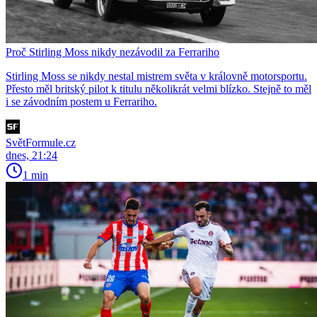
Proč Stirling Moss nikdy nezávodil za Ferrariho
Stirling Moss se nikdy nestal mistrem světa v královně motorsportu.
Přesto měl britský pilot k titulu několikrát velmi blízko. Stejně to měl
i se závodním postem u Ferrariho.
SvětFormule.cz
dnes, 21:24
1 min