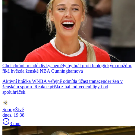
Chci chránit mladé dívky, neměly by hrát proti biologickým mužům,
říká hvězda ženské NBA Cunninghamová
Aktivní hráčka WNBA veřejně odmítla účast transgender žen v
ženském sportu. Reakce přišla z hal, od vedení ligy i od
spoluhráček.
SportyŽivě
dnes, 19:38
3 min