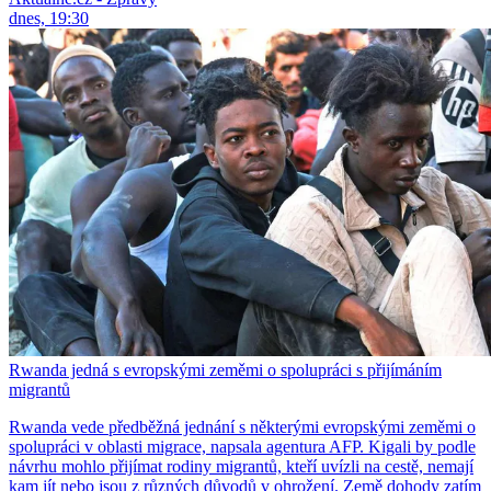
dnes, 19:30
Rwanda jedná s evropskými zeměmi o spolupráci s přijímáním
migrantů
Rwanda vede předběžná jednání s některými evropskými zeměmi o
spolupráci v oblasti migrace, napsala agentura AFP. Kigali by podle
návrhu mohlo přijímat rodiny migrantů, kteří uvízli na cestě, nemají
kam jít nebo jsou z různých důvodů v ohrožení. Země dohody zatím