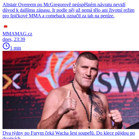
Alistair Overeem po McGregorově neúspěšném návratu nevidí
důvod k dalšímu zápasu. Ir podle něj už nemá tělo ani životní režim
pro špičkové MMA a comeback označil za tah na peníze.
MMAMAG.cz
dnes, 23:39
1 min
Dva týdny po Furym čeká Wacha šest soupeřů. Do klece půjdou po
dvojicích