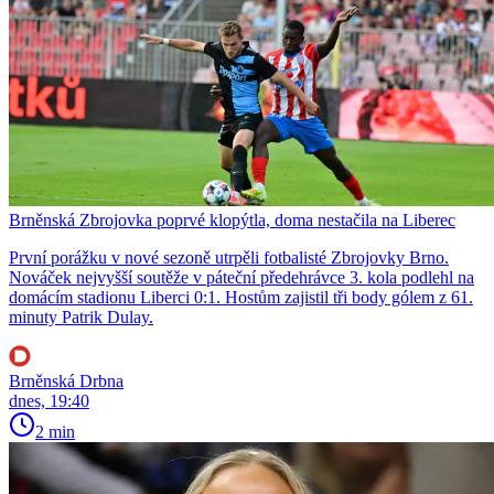
Brněnská Zbrojovka poprvé klopýtla, doma nestačila na Liberec
První porážku v nové sezoně utrpěli fotbalisté Zbrojovky Brno.
Nováček nejvyšší soutěže v páteční předehrávce 3. kola podlehl na
domácím stadionu Liberci 0:1. Hostům zajistil tři body gólem z 61.
minuty Patrik Dulay.
Brněnská Drbna
dnes, 19:40
2 min