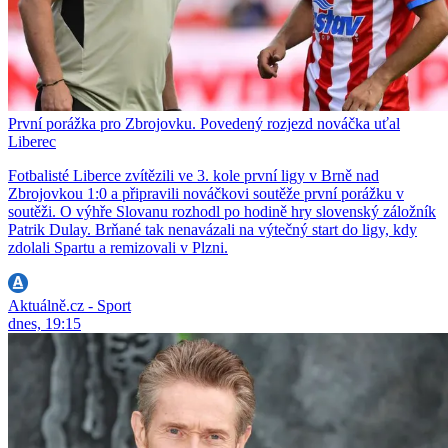
První porážka pro Zbrojovku. Povedený rozjezd nováčka uťal
Liberec
Fotbalisté Liberce zvítězili ve 3. kole první ligy v Brně nad
Zbrojovkou 1:0 a připravili nováčkovi soutěže první porážku v
soutěži. O výhře Slovanu rozhodl po hodině hry slovenský záložník
Patrik Dulay. Brňané tak nenavázali na výtečný start do ligy, kdy
zdolali Spartu a remizovali v Plzni.
Aktuálně.cz - Sport
dnes, 19:15