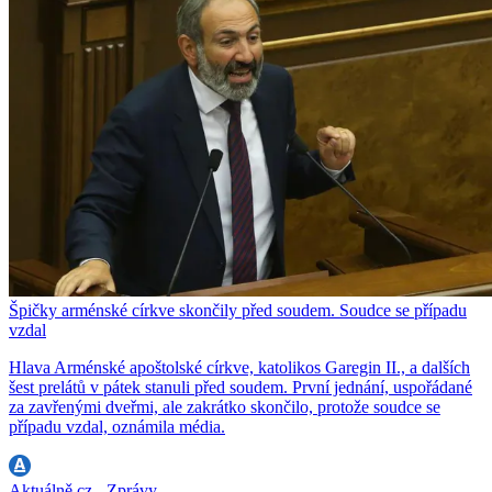
Špičky arménské církve skončily před soudem. Soudce se případu
vzdal
Hlava Arménské apoštolské církve, katolikos Garegin II., a dalších
šest prelátů v pátek stanuli před soudem. První jednání, uspořádané
za zavřenými dveřmi, ale zakrátko skončilo, protože soudce se
případu vzdal, oznámila média.
Aktuálně.cz - Zprávy