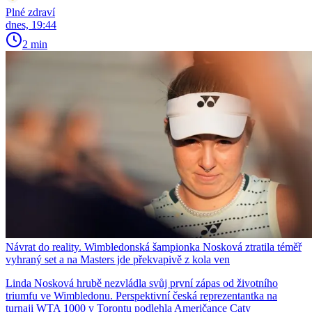
Plné zdraví
dnes, 19:44
2 min
Návrat do reality. Wimbledonská šampionka Nosková ztratila téměř
vyhraný set a na Masters jde překvapivě z kola ven
Linda Nosková hrubě nezvládla svůj první zápas od životního
triumfu ve Wimbledonu. Perspektivní česká reprezentantka na
turnaji WTA 1000 v Torontu podlehla Američance Caty