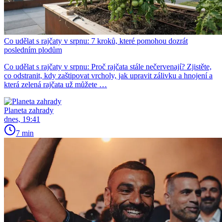
Co udělat s rajčaty v srpnu: 7 kroků, které pomohou dozrát
posledním plodům
Co udělat s rajčaty v srpnu: Proč rajčata stále nečervenají? Zjistěte,
co odstranit, kdy zaštipovat vrcholy, jak upravit zálivku a hnojení a
která zelená rajčata už můžete …
Planeta zahrady
dnes, 19:41
7 min