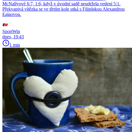
McNallyové 6:7, 1:6, když v úvodní sadě neudržela vedení 5:1.
Překvapivá vítězka se ve třetím kole utká s Filipínkou Alexandrou
Ealaovou.
SportWin
dnes, 19:43
1 min