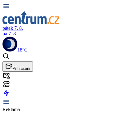
pátek 7. 8.
pá 7. 8.
18°C
Přihlášení
Reklama