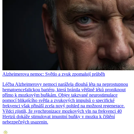
Alzheimerova nemoc: Světlo a zvuk zpomalují průběh
Léčba Alzheimerovy nemoci narážela dlouhá léta na neprostupnou
hematoencefalickou bariéru, která bránila většině léků proniknout
přímo k mozkovým buňkám. Objev takzvané neurostimulace
pomocí blikajícího světla a zvukových impulsů o specifické
frekvenci však přináší zcela nový pohled na možnost regenerace.
Vědci zjistili, že synchronizace mozkových vln na frekvenci 40
Hertzů dokáže stimulovat imunitní buňky v mozku k čištění
nebezpečných usazenin.