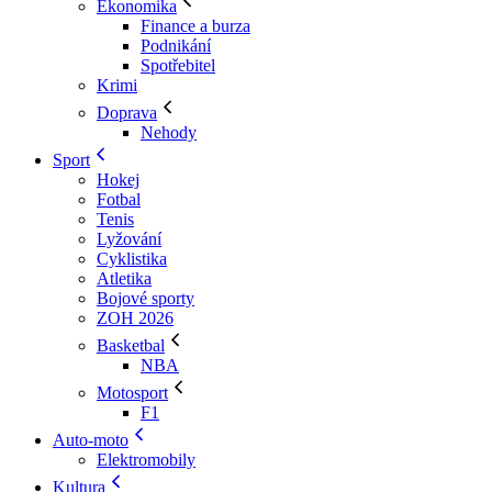
Ekonomika
Finance a burza
Podnikání
Spotřebitel
Krimi
Doprava
Nehody
Sport
Hokej
Fotbal
Tenis
Lyžování
Cyklistika
Atletika
Bojové sporty
ZOH 2026
Basketbal
NBA
Motosport
F1
Auto-moto
Elektromobily
Kultura