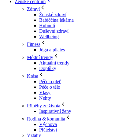
Ženské centrum
Zdraví
Ženské zdraví
Babiččina lékárna
Hubnutí
Duševní zdraví
Wellbeing
Fitness
Jóga a pilates
Módní trendy
Aktuální trendy
Doplňky
Krása
Péče o pleť
Péče o tělo
Vlasy
Nehty
Příběhy ze života
Inspirativní ženy
Rodina & komunita
Výchova
Přátelství
Vztahy