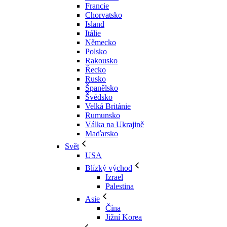
Francie
Chorvatsko
Island
Itálie
Německo
Polsko
Rakousko
Řecko
Rusko
Španělsko
Švédsko
Velká Británie
Rumunsko
Válka na Ukrajině
Maďarsko
Svět
USA
Blízký východ
Izrael
Palestina
Asie
Čína
Jižní Korea