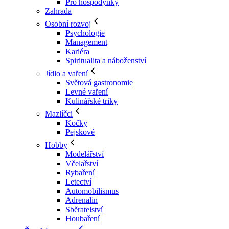
Pro hospodyňky
Zahrada
Osobní rozvoj
Psychologie
Management
Kariéra
Spiritualita a náboženství
Jídlo a vaření
Světová gastronomie
Levné vaření
Kulinářské triky
Mazlíčci
Kočky
Pejskové
Hobby
Modelářství
Včelařství
Rybaření
Letectví
Automobilismus
Adrenalin
Sběratelství
Houbaření