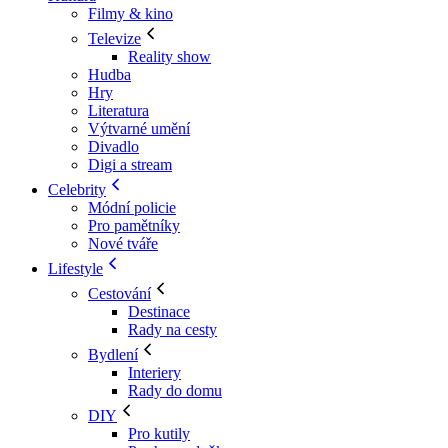
Filmy & kino
Televize
Reality show
Hudba
Hry
Literatura
Výtvarné umění
Divadlo
Digi a stream
Celebrity
Módní policie
Pro pamětníky
Nové tváře
Lifestyle
Cestování
Destinace
Rady na cesty
Bydlení
Interiery
Rady do domu
DIY
Pro kutily