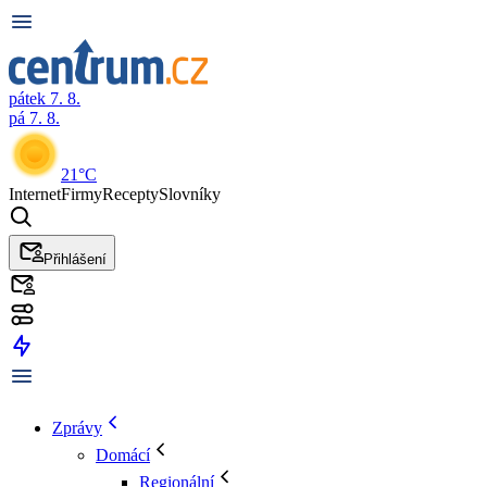
pátek 7. 8.
pá 7. 8.
21°C
Internet
Firmy
Recepty
Slovníky
Přihlášení
Zprávy
Domácí
Regionální