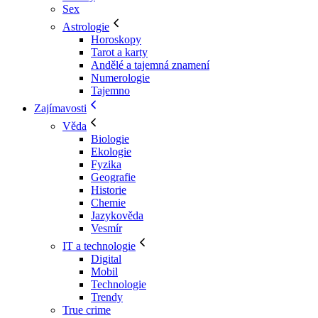
Sex
Astrologie
Horoskopy
Tarot a karty
Andělé a tajemná znamení
Numerologie
Tajemno
Zajímavosti
Věda
Biologie
Ekologie
Fyzika
Geografie
Historie
Chemie
Jazykověda
Vesmír
IT a technologie
Digital
Mobil
Technologie
Trendy
True crime