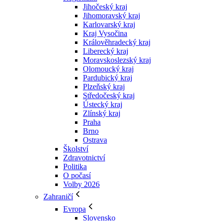
Jihočeský kraj
Jihomoravský kraj
Karlovarský kraj
Kraj Vysočina
Králověhradecký kraj
Liberecký kraj
Moravskoslezský kraj
Olomoucký kraj
Pardubický kraj
Plzeňský kraj
Středočeský kraj
Ústecký kraj
Zlínský kraj
Praha
Brno
Ostrava
Školství
Zdravotnictví
Politika
O počasí
Volby 2026
Zahraničí
Evropa
Slovensko