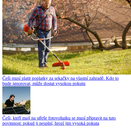
Češi musí platit poplatky za sekačky na vlastní zahradě. Kdo to
bude ignorovat, může dostat vysokou pokutu
Češi, kteří mají na střeše fotovoltaiku se musí připravit na tuto
povinnost: pokud ji nesplní, hrozí jim vysoká pokuta