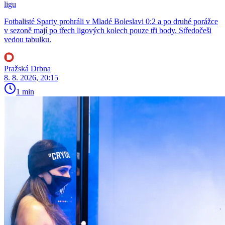
ligu
Fotbalisté Sparty prohráli v Mladé Boleslavi 0:2 a po druhé porážce
v sezoně mají po třech ligových kolech pouze tři body. Středočeši
vedou tabulku.
Pražská Drbna
8. 8. 2026, 20:15
1 min