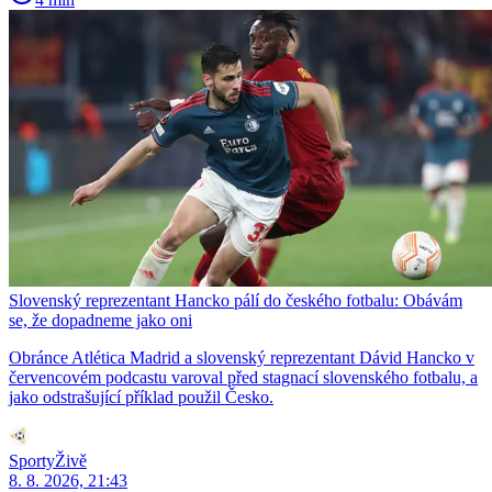
Slovenský reprezentant Hancko pálí do českého fotbalu: Obávám
se, že dopadneme jako oni
Obránce Atlética Madrid a slovenský reprezentant Dávid Hancko v
červencovém podcastu varoval před stagnací slovenského fotbalu, a
jako odstrašující příklad použil Česko.
SportyŽivě
8. 8. 2026, 21:43