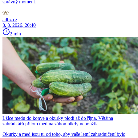
správný moment.
adbz.cz
8. 8. 2026, 20:40
2 min
Lžíce medu do konve a okurky plodí až do října. Většina
zahrádkářů přitom med na záhon nikdy nepoužila
Okurky a med jsou tu od toho, aby vaše letní zahradničení bylo