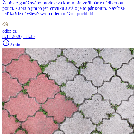
Žebřík z garážového prodeje za korun přetvořil pár v nádhernou
polici. Zabralo jim to jen chvilku a stálo je to pár korun. Navíc se
teď každé návštěvě svým dílem můžou pochlubit.
adbz.cz
8. 8. 2026, 18:35
2 min