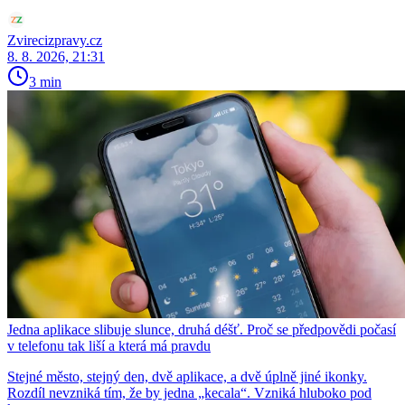
Zvirecizpravy.cz
8. 8. 2026, 21:31
3 min
Jedna aplikace slibuje slunce, druhá déšť. Proč se předpovědi počasí
v telefonu tak liší a která má pravdu
Stejné město, stejný den, dvě aplikace, a dvě úplně jiné ikonky.
Rozdíl nevzniká tím, že by jedna „kecala“. Vzniká hluboko pod