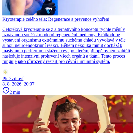
Kryoterapie celého těla: Regenerace a prevence vyhoření
Celotělová kryoterapie se z alternativního konceptu rychle mění v
uznávanou součást moderní regenerační medicíny. Krátkodobé
vystavení organismu extrémnímu suchému chladu vyvolává v těle
silnou neuroendokrinní reakci. Během několika minut dochází k
masivnímu perifernímu stažení cév, po kterém při opětovném zahřátí
následuje intenzivní prokrvení všech orgánů a tkání. Tento proces
funguje jako přirozený restart pro cévní i imunitní systém.
Plné zdraví
8. 8. 2026, 20:07
2 min