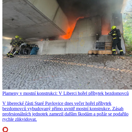
Plameny v mostní konstrukci: V Liberci hořel příbytek bezdomovců
V liberecké části Staré Pavlovice dnes večer hořel příbytek
bezdomovců vybudovaný přímo uvnitř mostní konstrukce. Zásah
profesionálních jednotek zamezil dalším škodám a požár se podařilo
rychle zlikvidovat.