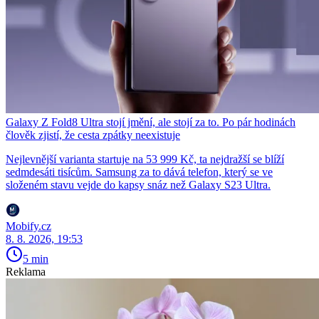
Galaxy Z Fold8 Ultra stojí jmění, ale stojí za to. Po pár hodinách
člověk zjistí, že cesta zpátky neexistuje
Nejlevnější varianta startuje na 53 999 Kč, ta nejdražší se blíží
sedmdesáti tisícům. Samsung za to dává telefon, který se ve
složeném stavu vejde do kapsy snáz než Galaxy S23 Ultra.
Mobify.cz
8. 8. 2026, 19:53
5 min
Reklama