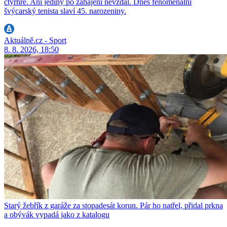
čtyřhře. Ani jediný po zahájení nevzdal. Dnes fenomenální
švýcarský tenista slaví 45. narozeniny.
Aktuálně.cz - Sport
8. 8. 2026, 18:50
Starý žebřík z garáže za stopadesát korun. Pár ho natřel, přidal prkna
a obývák vypadá jako z katalogu