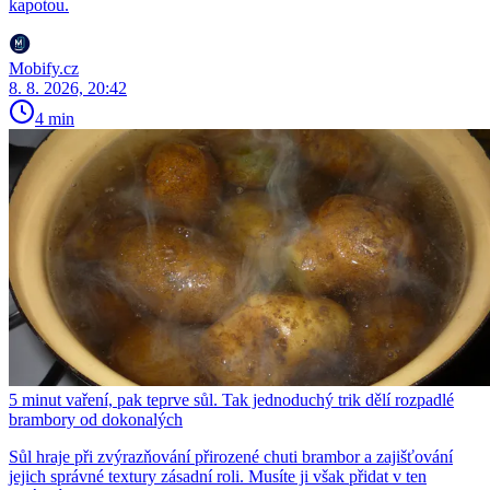
kapotou.
Mobify.cz
8. 8. 2026, 20:42
4 min
5 minut vaření, pak teprve sůl. Tak jednoduchý trik dělí rozpadlé
brambory od dokonalých
Sůl hraje při zvýrazňování přirozené chuti brambor a zajišťování
jejich správné textury zásadní roli. Musíte ji však přidat v ten