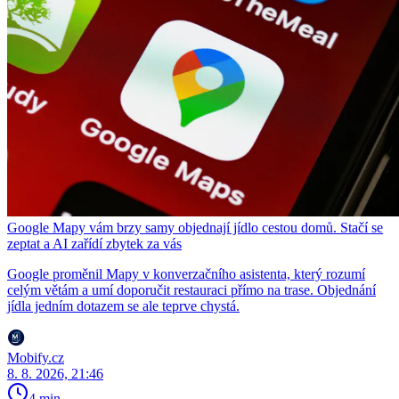
Google Mapy vám brzy samy objednají jídlo cestou domů. Stačí se
zeptat a AI zařídí zbytek za vás
Google proměnil Mapy v konverzačního asistenta, který rozumí
celým větám a umí doporučit restauraci přímo na trase. Objednání
jídla jedním dotazem se ale teprve chystá.
Mobify.cz
8. 8. 2026, 21:46
4 min