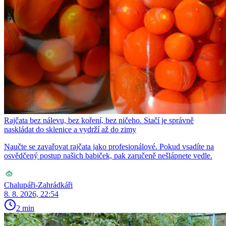
Rajčata bez nálevu, bez koření, bez ničeho. Stačí je správně
naskládat do sklenice a vydrží až do zimy
Naučte se zavařovat rajčata jako profesionálové. Pokud vsadíte na
osvědčený postup našich babiček, pak zaručeně nešlápnete vedle.
Chalupáři-Zahrádkáři
8. 8. 2026, 22:54
2 min