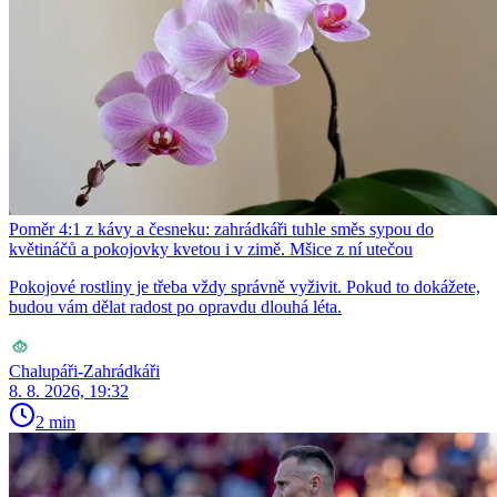
Poměr 4:1 z kávy a česneku: zahrádkáři tuhle směs sypou do
květináčů a pokojovky kvetou i v zimě. Mšice z ní utečou
Pokojové rostliny je třeba vždy správně vyživit. Pokud to dokážete,
budou vám dělat radost po opravdu dlouhá léta.
Chalupáři-Zahrádkáři
8. 8. 2026, 19:32
2 min