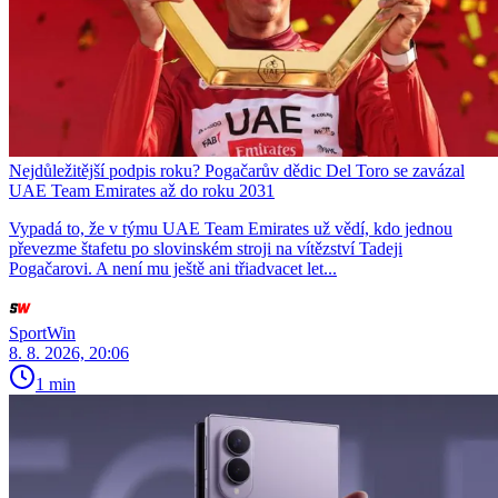
Nejdůležitější podpis roku? Pogačarův dědic Del Toro se zavázal
UAE Team Emirates až do roku 2031
Vypadá to, že v týmu UAE Team Emirates už vědí, kdo jednou
převezme štafetu po slovinském stroji na vítězství Tadeji
Pogačarovi. A není mu ještě ani třiadvacet let...
SportWin
8. 8. 2026, 20:06
1 min