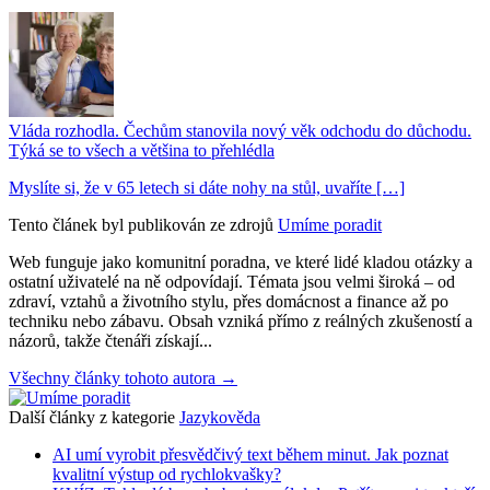
Vláda rozhodla. Čechům stanovila nový věk odchodu do důchodu.
Týká se to všech a většina to přehlédla
Myslíte si, že v 65 letech si dáte nohy na stůl, uvaříte […]
Tento článek byl publikován ze zdrojů
Umíme poradit
Web funguje jako komunitní poradna, ve které lidé kladou otázky a
ostatní uživatelé na ně odpovídají. Témata jsou velmi široká – od
zdraví, vztahů a životního stylu, přes domácnost a finance až po
techniku nebo zábavu. Obsah vzniká přímo z reálných zkušeností a
názorů, takže čtenáři získají...
Všechny články tohoto autora →
Další články z kategorie
Jazykověda
AI umí vyrobit přesvědčivý text během minut. Jak poznat
kvalitní výstup od rychlokvašky?