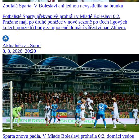
Zoufalá Sparta. V Boleslavi ani jednou nevystřelila na branku
Fotbalisté Sparty překvapivě prohráli v Mladé Boleslavi 0:2.
Pražané mají po druhé porážce v nové sezoně po třech ligových
kolech pouze tři body za upocené domácí vítězství nad Zlínem.
Aktuálně.cz - Sport
8. 8. 2026, 20:20
Sparta znovu padla. V Mladé Boleslavi prohrála 0:2, domácí vedou