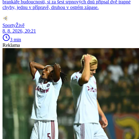
brankáře budoucnosti, si za šest srpnových dnů připsal dvě trapné
chyby, jednu v přípravě, druhou v ostrém zápase.
SportyŽivě
8. 8. 2026, 20:21
3 min
Reklama