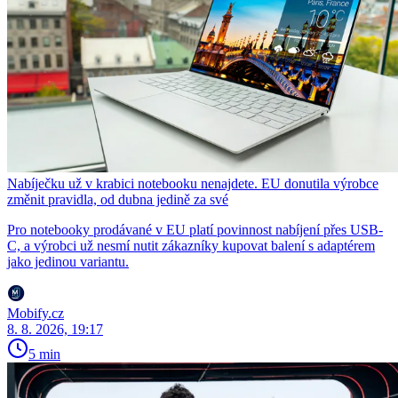
Nabíječku už v krabici notebooku nenajdete. EU donutila výrobce
změnit pravidla, od dubna jedině za své
Pro notebooky prodávané v EU platí povinnost nabíjení přes USB-
C, a výrobci už nesmí nutit zákazníky kupovat balení s adaptérem
jako jedinou variantu.
Mobify.cz
8. 8. 2026, 19:17
5 min