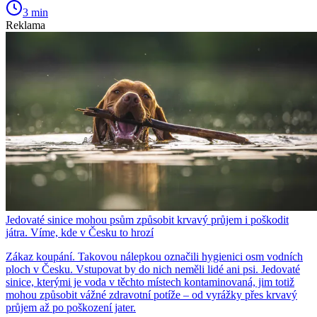
3 min
Reklama
Jedovaté sinice mohou psům způsobit krvavý průjem i poškodit
játra. Víme, kde v Česku to hrozí
Zákaz koupání. Takovou nálepkou označili hygienici osm vodních
ploch v Česku. Vstupovat by do nich neměli lidé ani psi. Jedovaté
sinice, kterými je voda v těchto místech kontaminovaná, jim totiž
mohou způsobit vážné zdravotní potíže – od vyrážky přes krvavý
průjem až po poškození jater.