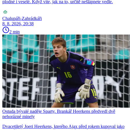
plodné i veselé. Když víte, jak na to, určitě nešlápnete vedle.
Chalupáři-Zahrádkáři
8. 8. 2026, 20:38
2 min
Ostuda bývalé naděje Sparty. Brankář Heerkens předvedl dvě
nehorázné minely
Dvacetiletý Joeri Heerkens, kterého Ajax před rokem kupoval jako