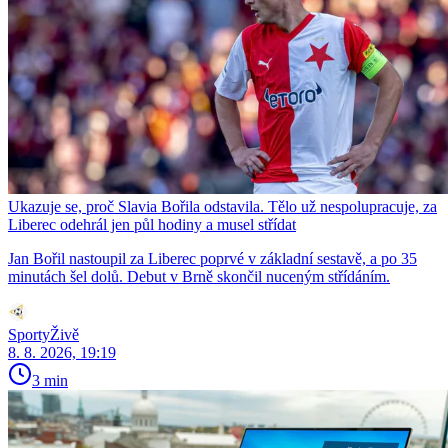
Ukazuje se, proč Slavia Bořila odstavila. Tělo už nespolupracuje, za
Liberec odehrál jen půl hodiny a musel střídat
Jan Bořil nastoupil za Liberec poprvé v základní sestavě, a po 35
minutách šel dolů. Debut v Brně skončil nuceným střídáním.
SportyŽivě
8. 8. 2026, 19:19
3 min