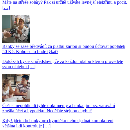
Máte na střeše soláry? Pak si určitě užíváte levnější elektřinu a pocit,
[…]
Banky se zase předvádí: za platbu kartou si budou účtovat poplatek
50 Kč. Koho se to bude týkat?
Dokázali byste si představit, že za každou platbu kterou provedete
svou platební […]
Češi si nepohlídali tyhle dokumenty a banka jim bez varování
zrušila účet a hypotéku. Neděláte stejnou chybu?
Když jdete do banky pro hypotéku nebo sjednat kontokorent,
většina lidí kontroluje […]