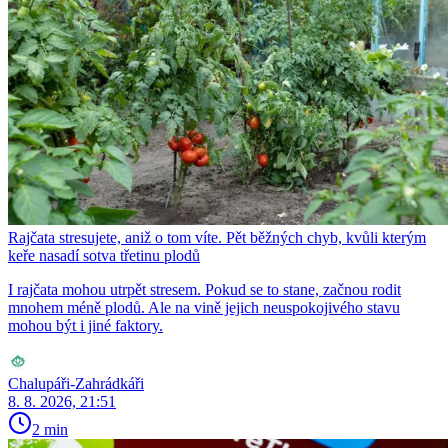
Rajčata stresujete, aniž o tom víte. Pět běžných chyb, kvůli kterým
keře nasadí sotva třetinu plodů
I rajčata mohou utrpět stresem. Pokud se to stane, začnou rodit
mnohem méně plodů. Ale na vině jejich neuspokojivého stavu
mohou být i jiné faktory.
Chalupáři-Zahrádkáři
8. 8. 2026, 21:51
2 min