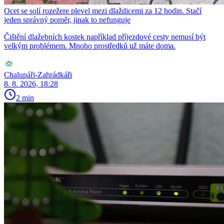
Ocet se solí rozežere plevel mezi dlaždicemi za 12 hodin. Stačí
jeden správný poměr, jinak to nefunguje
Čištění dlažebních kostek například příjezdové cesty nemusí být
velkým problémem. Mnoho prostředků už máte doma.
Chalupáři-Zahrádkáři
8. 8. 2026, 18:28
2 min