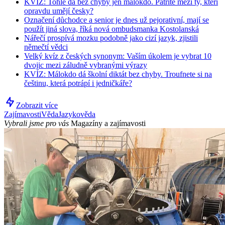
KVÍZ: Tohle dá bez chyby jen málokdo. Patříte mezi ty, kteří
opravdu umějí česky?
Označení důchodce a senior je dnes už pejorativní, mají se
použít jiná slova, říká nová ombudsmanka Kostolanská
Nářečí prospívá mozku podobně jako cizí jazyk, zjistili
němečtí vědci
Velký kvíz z českých synonym: Vaším úkolem je vybrat 10
dvojic mezi záludně vybranými výrazy
KVÍZ: Málokdo dá školní diktát bez chyby. Troufnete si na
češtinu, která potrápí i jedničkáře?
Zobrazit více
Zajímavosti
Věda
Jazykověda
Vybrali jsme pro vás
Magazíny a zajímavosti