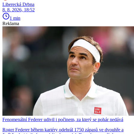
Liberecká Drbna
8. 8. 2026, 18:52
1 min
Reklama
Fenomenální Federer udivil i počinem, za který se pohár nedává
Roger Federer během kariéry odehrál 1750 zápasů ve dvouhře a