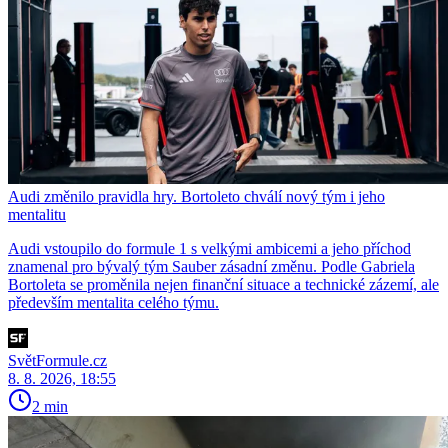
Audi změnilo pravidla hry. Bortoleto chválí nový tým i jeho
mentalitu
Audi vstoupilo do formule 1 s velkými ambicemi a jeho příchod
znamenal pro bývalý tým Sauber zásadní změnu. Podle Gabriela
Bortoleta se proměnila nejen finanční situace a technické zázemí, ale
především mentalita celého týmu.
SvětFormule.cz
8. 8. 2026, 18:55
2 min