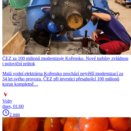
ČEZ za 100 milionů modernizuje Kořensko. Nové turbíny zvládnou
i poloviční průtok
Malá vodní elektrárna Kořensko prochází největší modernizací za
34 let svého provozu. ČEZ při investici přesahující 100 milionů
korun kompletně…
Volty
dnes, 01:00
2 min