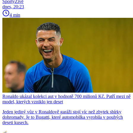
SportyŽivě
dnes, 20:23
4 min
Ronaldo ukázal kolekci aut v hodnotě 700 milionů Kč. Patří mezi ně
model, kterých vzniklo jen deset
Jeden jediný vůz v Ronaldově garáži stojí víc než zbytek sbírky
dohromady. Je to Bugatti, které automobilka vyrobila v pouhých
deseti kusech.