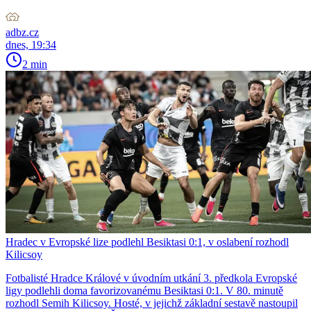
adbz.cz
dnes, 19:34
2 min
Hradec v Evropské lize podlehl Besiktasi 0:1, v oslabení rozhodl
Kilicsoy
Fotbalisté Hradce Králové v úvodním utkání 3. předkola Evropské
ligy podlehli doma favorizovanému Besiktasi 0:1. V 80. minutě
rozhodl Semih Kilicsoy. Hosté, v jejichž základní sestavě nastoupil