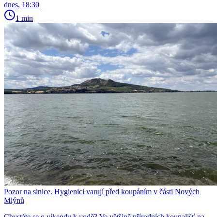
dnes, 18:30
1 min
Pozor na sinice. Hygienici varují před koupáním v části Nových
Mlýnů
Chystáte se o víkendu k vodě? Ve většině přírodních koupališť na