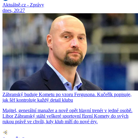
Aktuálně.cz - Zprávy
dnes, 20:27
Zábranský buduje Kometu po vzoru Fergusona. Kučeřík popisuje,
jak šéf kontroluje každý detail klubu
Majitel, generální manažer a nově opět hlavní trenér v jedné osobě.
Libor Zábranský stáhl veškeré sportovní řízení Komety do svých
rukou právě ve chvíli, kdy klub míří do nové éry.