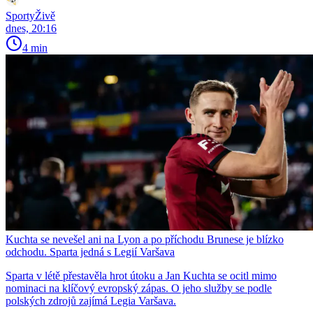
SportyŽivě
dnes, 20:16
4 min
Kuchta se nevešel ani na Lyon a po příchodu Brunese je blízko
odchodu. Sparta jedná s Legií Varšava
Sparta v létě přestavěla hrot útoku a Jan Kuchta se ocitl mimo
nominaci na klíčový evropský zápas. O jeho služby se podle
polských zdrojů zajímá Legia Varšava.