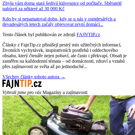
Zbyla vám doma stará šedivá klávesnice od počítače. Sběratelé
nabízejí za některé až 30 000 Kč
Kdo by si nepamatoval dobu, kdy se u nás v osmdesátých a
devadesátých letech začaly objevovat první domácí...
Tento článek byl publikován ze zdrojů
FAJNTIP.cz
Články z FajnTip.cz přinášejí pestrý mix užitečných informací,
životních vychytávek, inspirativních postřehů i oddechového
obsahu, který čtenáře nejen pobaví, ale často i překvapí. Obsah je
zaměřen na každodenní témata – od domácnosti, zdraví a vztahů
přes zajímavosti ze světa až po jednoduché...
Všechny články tohoto autora →
Vybrali jsme pro vás
Magazíny a zajímavosti