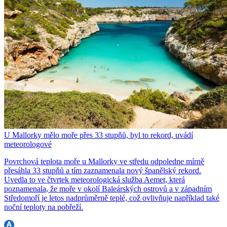
U Mallorky mělo moře přes 33 stupňů, byl to rekord, uvádí
meteorologové
Povrchová teplota moře u Mallorky ve středu odpoledne mírně
přesáhla 33 stupňů a tím zaznamenala nový španělský rekord.
Uvedla to ve čtvrtek meteorologická služba Aemet, která
poznamenala, že moře v okolí Baleárských ostrovů a v západním
Středomoří je letos nadprůměrně teplé, což ovlivňuje například také
noční teploty na pobřeží.