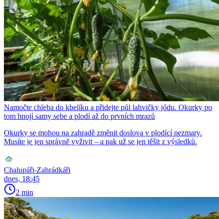
Namočte chleba do kbelíku a přidejte půl lahvičky jódu. Okurky po
tom hnojí samy sebe a plodí až do prvních mrazů
Okurky se mohou na zahradě změnit doslova v plodící nezmary.
Musíte je jen správně vyživit – a pak už se jen těšit z výsledků.
Chalupáři-Zahrádkáři
dnes, 18:45
2 min