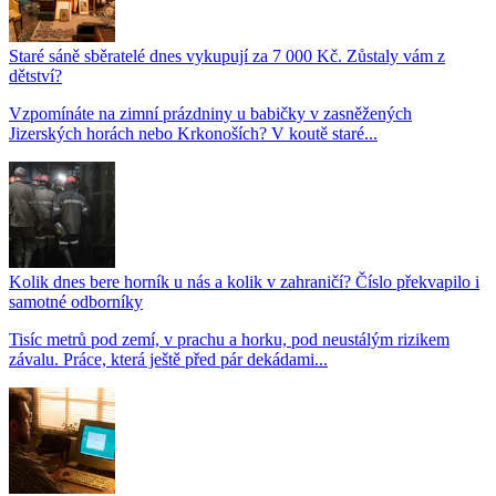
Staré sáně sběratelé dnes vykupují za 7 000 Kč. Zůstaly vám z
dětství?
Vzpomínáte na zimní prázdniny u babičky v zasněžených
Jizerských horách nebo Krkonoších? V koutě staré...
Kolik dnes bere horník u nás a kolik v zahraničí? Číslo překvapilo i
samotné odborníky
Tisíc metrů pod zemí, v prachu a horku, pod neustálým rizikem
závalu. Práce, která ještě před pár dekádami...