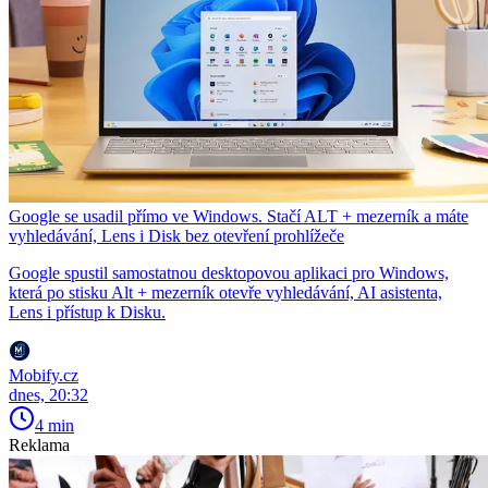
Google se usadil přímo ve Windows. Stačí ALT + mezerník a máte
vyhledávání, Lens i Disk bez otevření prohlížeče
Google spustil samostatnou desktopovou aplikaci pro Windows,
která po stisku Alt + mezerník otevře vyhledávání, AI asistenta,
Lens i přístup k Disku.
Mobify.cz
dnes, 20:32
4 min
Reklama