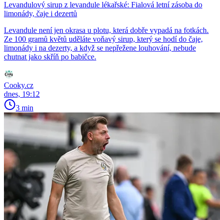
Levandulový sirup z levandule lékařské: Fialová letní zásoba do
limonády, čaje i dezertů
Levandule není jen okrasa u plotu, která dobře vypadá na fotkách.
Ze 100 gramů květů uděláte voňavý sirup, který se hodí do čaje,
limonády i na dezerty, a když se nepřežene louhování, nebude
chutnat jako skříň po babičce.
Cooky.cz
dnes, 19:12
3 min