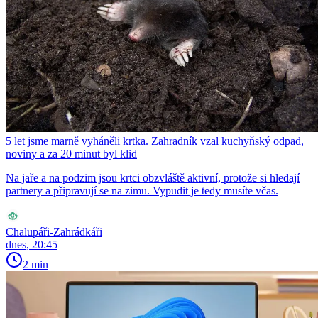
5 let jsme marně vyháněli krtka. Zahradník vzal kuchyňský odpad,
noviny a za 20 minut byl klid
Na jaře a na podzim jsou krtci obzvláště aktivní, protože si hledají
partnery a připravují se na zimu. Vypudit je tedy musíte včas.
Chalupáři-Zahrádkáři
dnes, 20:45
2 min