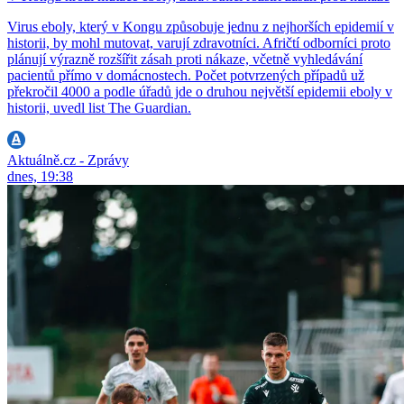
Virus eboly, který v Kongu způsobuje jednu z nejhorších epidemií v
historii, by mohl mutovat, varují zdravotníci. Afričtí odborníci proto
plánují výrazně rozšířit zásah proti nákaze, včetně vyhledávání
pacientů přímo v domácnostech. Počet potvrzených případů už
překročil 4000 a podle úřadů jde o druhou největší epidemii eboly v
historii, uvedl list The Guardian.
Aktuálně.cz - Zprávy
dnes, 19:38