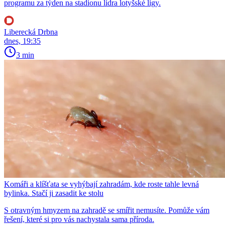
programu za týden na stadionu lídra lotyšské ligy.
Liberecká Drbna
dnes, 19:35
3 min
Komáři a klíšťata se vyhýbají zahradám, kde roste tahle levná
bylinka. Stačí ji zasadit ke stolu
S otravným hmyzem na zahradě se smířit nemusíte. Pomůže vám
řešení, které si pro vás nachystala sama příroda.