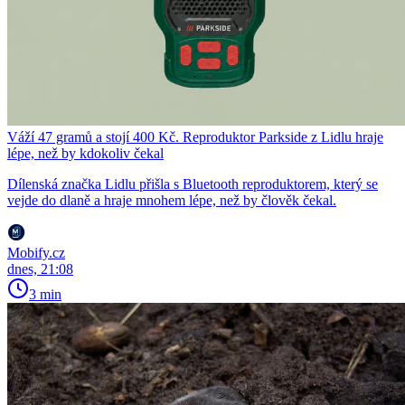
Váží 47 gramů a stojí 400 Kč. Reproduktor Parkside z Lidlu hraje
lépe, než by kdokoliv čekal
Dílenská značka Lidlu přišla s Bluetooth reproduktorem, který se
vejde do dlaně a hraje mnohem lépe, než by člověk čekal.
Mobify.cz
dnes, 21:08
3 min