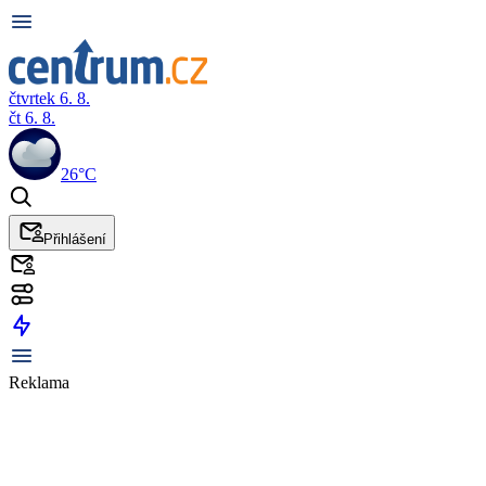
čtvrtek 6. 8.
čt 6. 8.
26°C
Přihlášení
Reklama