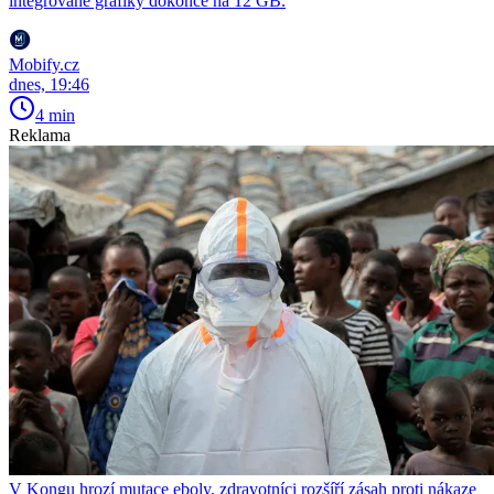
integrované grafiky dokonce na 12 GB.
Mobify.cz
dnes, 19:46
4 min
Reklama
V Kongu hrozí mutace eboly, zdravotníci rozšíří zásah proti nákaze