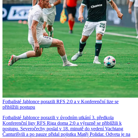
Fotbalisté Jablonce porazili RFS 2:0 a v Konferenční lize se
přiblížili postupu
Fotbalisté Jablonce porazili v úvodním utkání 3. předkola
Konferenční ligy RFS Riga doma 2:0 a výrazně se přiblížili k
postupu. Severočechy poslal v 18. minutě do vedení Vachtang
Čanturišvili a po pauze přidal pojistku Matěj Polidar. Odveta je na