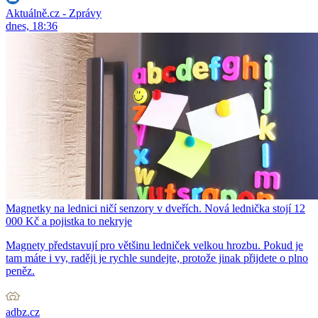
Aktuálně.cz - Zprávy
dnes, 18:36
Magnetky na lednici ničí senzory v dveřích. Nová lednička stojí 12
000 Kč a pojistka to nekryje
Magnety představují pro většinu ledniček velkou hrozbu. Pokud je
tam máte i vy, raději je rychle sundejte, protože jinak přijdete o plno
peněz.
adbz.cz