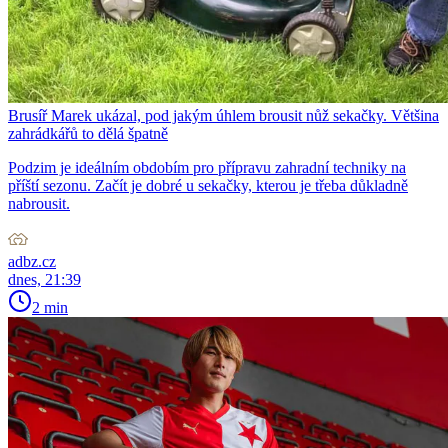
Brusíř Marek ukázal, pod jakým úhlem brousit nůž sekačky. Většina
zahrádkářů to dělá špatně
Podzim je ideálním obdobím pro přípravu zahradní techniky na
příští sezonu. Začít je dobré u sekačky, kterou je třeba důkladně
nabrousit.
adbz.cz
dnes, 21:39
2 min