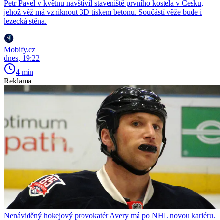
Petr Pavel v květnu navštívil staveniště prvního kostela v Česku,
jehož věž má vzniknout 3D tiskem betonu. Součástí věže bude i
lezecká stěna.
Mobify.cz
dnes, 19:22
4 min
Reklama
Nenáviděný hokejový provokatér Avery má po NHL novou kariéru.