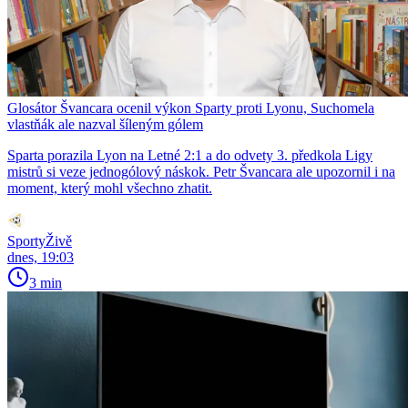
Glosátor Švancara ocenil výkon Sparty proti Lyonu, Suchomela
vlastňák ale nazval šíleným gólem
Sparta porazila Lyon na Letné 2:1 a do odvety 3. předkola Ligy
mistrů si veze jednogólový náskok. Petr Švancara ale upozornil i na
moment, který mohl všechno zhatit.
SportyŽivě
dnes, 19:03
3 min