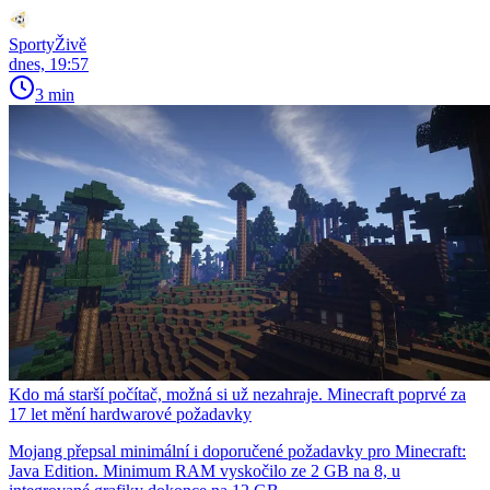
SportyŽivě
dnes, 19:57
3 min
Kdo má starší počítač, možná si už nezahraje. Minecraft poprvé za
17 let mění hardwarové požadavky
Mojang přepsal minimální i doporučené požadavky pro Minecraft:
Java Edition. Minimum RAM vyskočilo ze 2 GB na 8, u