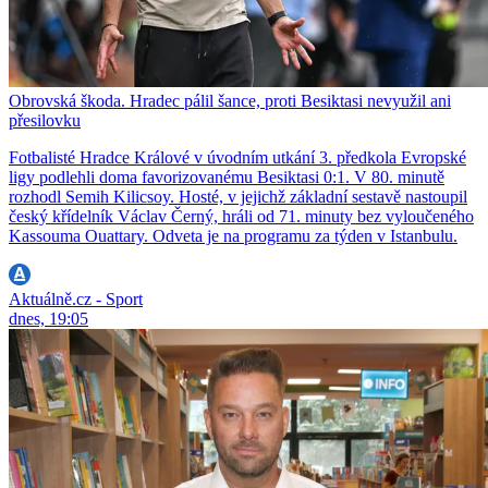
Obrovská škoda. Hradec pálil šance, proti Besiktasi nevyužil ani
přesilovku
Fotbalisté Hradce Králové v úvodním utkání 3. předkola Evropské
ligy podlehli doma favorizovanému Besiktasi 0:1. V 80. minutě
rozhodl Semih Kilicsoy. Hosté, v jejichž základní sestavě nastoupil
český křídelník Václav Černý, hráli od 71. minuty bez vyloučeného
Kassouma Ouattary. Odveta je na programu za týden v Istanbulu.
Aktuálně.cz - Sport
dnes, 19:05