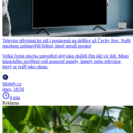
Televize přivrtaná ke zdi i postavená na skříňce už Čechy štve. Našli
mnohem zajímavější řešení, které neruší prostor
Velká černá plocha uprostřed obýváku dráždí čím dál víc lidí. Místo
klasického zavěšení volí posuvné panely, lamely nebo televizor,
který se tváří jako obraz.
Mobify.cz
dnes, 18:56
4 min
Reklama