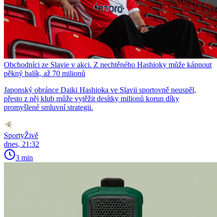
Obchodníci ze Slavie v akci. Z nechtěného Hashioky může kápnout
pěkný balík, až 70 milionů
Japonský obránce Daiki Hashioka ve Slavii sportovně neuspěl,
přesto z něj klub může vytěžit desítky milionů korun díky
promyšlené smluvní strategii.
SportyŽivě
dnes, 21:32
3 min