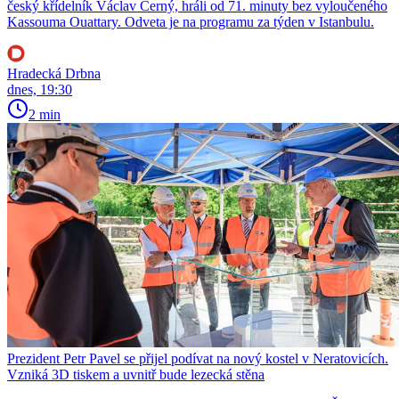
český křídelník Václav Černý, hráli od 71. minuty bez vyloučeného
Kassouma Ouattary. Odveta je na programu za týden v Istanbulu.
Hradecká Drbna
dnes, 19:30
2 min
Prezident Petr Pavel se přijel podívat na nový kostel v Neratovicích.
Vzniká 3D tiskem a uvnitř bude lezecká stěna