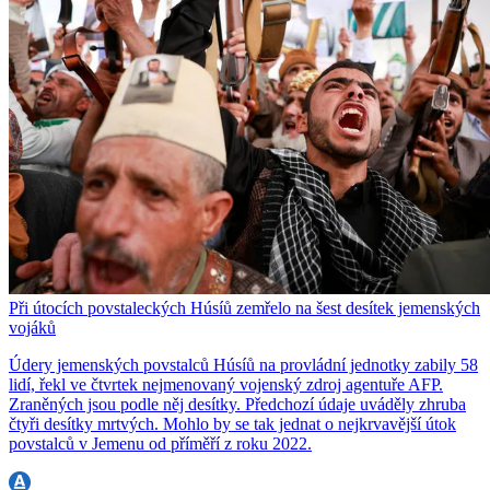
Při útocích povstaleckých Húsíů zemřelo na šest desítek jemenských
vojáků
Údery jemenských povstalců Húsíů na provládní jednotky zabily 58
lidí, řekl ve čtvrtek nejmenovaný vojenský zdroj agentuře AFP.
Zraněných jsou podle něj desítky. Předchozí údaje uváděly zhruba
čtyři desítky mrtvých. Mohlo by se tak jednat o nejkrvavější útok
povstalců v Jemenu od příměří z roku 2022.