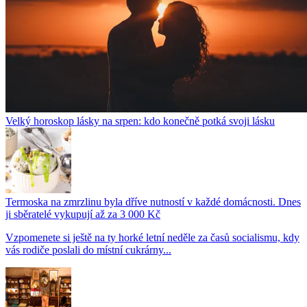
Velký horoskop lásky na srpen: kdo konečně potká svoji lásku
Termoska na zmrzlinu byla dříve nutností v každé domácnosti. Dnes
ji sběratelé vykupují až za 3 000 Kč
Vzpomenete si ještě na ty horké letní neděle za časů socialismu, kdy
vás rodiče poslali do místní cukrárny...