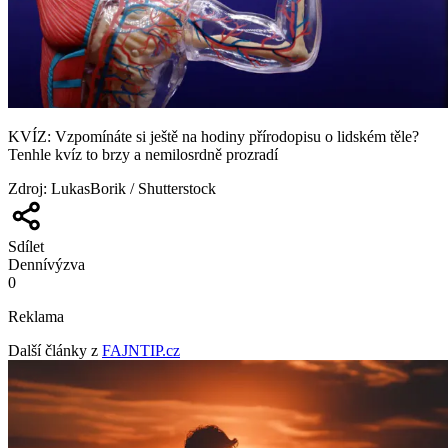
KVÍZ: Vzpomínáte si ještě na hodiny přírodopisu o lidském těle?
Tenhle kvíz to brzy a nemilosrdně prozradí
Zdroj
:
LukasBorik / Shutterstock
Sdílet
Denní
výzva
0
Reklama
Další články z
FAJNTIP.cz