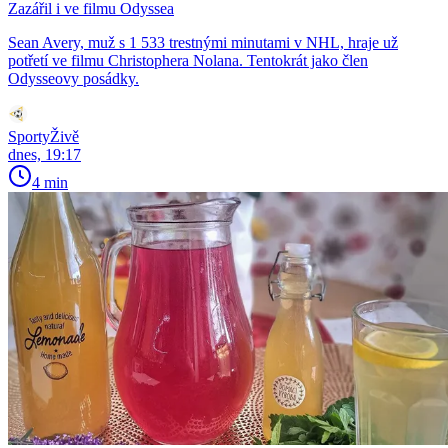
Zazářil i ve filmu Odyssea
Sean Avery, muž s 1 533 trestnými minutami v NHL, hraje už
potřetí ve filmu Christophera Nolana. Tentokrát jako člen
Odysseovy posádky.
SportyŽivě
dnes, 19:17
4 min