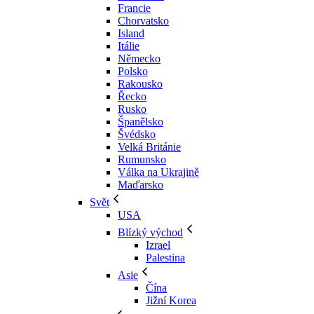
Francie
Chorvatsko
Island
Itálie
Německo
Polsko
Rakousko
Řecko
Rusko
Španělsko
Švédsko
Velká Británie
Rumunsko
Válka na Ukrajině
Maďarsko
Svět
USA
Blízký východ
Izrael
Palestina
Asie
Čína
Jižní Korea