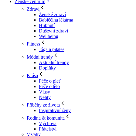
Ženské centrum
Zdraví
Ženské zdraví
Babiččina lékárna
Hubnutí
Duševní zdraví
Wellbeing
Fitness
Jóga a pilates
Módní trendy
Aktuální trendy
Doplňky
Krása
Péče o pleť
Péče o tělo
Vlasy
Nehty
Příběhy ze života
Inspirativní ženy
Rodina & komunita
Výchova
Přátelství
Vztahy