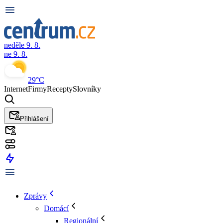
neděle 9. 8.
ne 9. 8.
29°C
Internet
Firmy
Recepty
Slovníky
Přihlášení
Zprávy
Domácí
Regionální