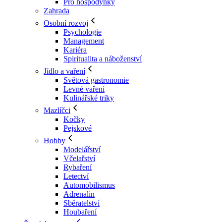
Pro hospodyňky
Zahrada
Osobní rozvoj
Psychologie
Management
Kariéra
Spiritualita a náboženství
Jídlo a vaření
Světová gastronomie
Levné vaření
Kulinářské triky
Mazlíčci
Kočky
Pejskové
Hobby
Modelářství
Včelařství
Rybaření
Letectví
Automobilismus
Adrenalin
Sběratelství
Houbaření