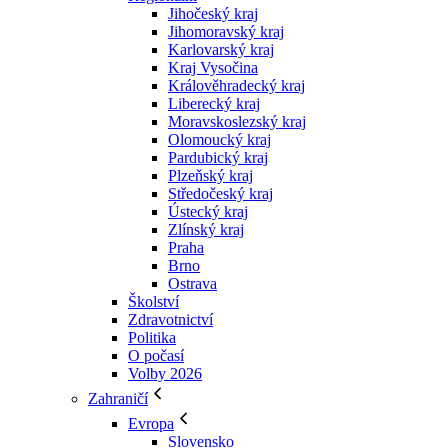
Jihočeský kraj
Jihomoravský kraj
Karlovarský kraj
Kraj Vysočina
Králověhradecký kraj
Liberecký kraj
Moravskoslezský kraj
Olomoucký kraj
Pardubický kraj
Plzeňský kraj
Středočeský kraj
Ústecký kraj
Zlínský kraj
Praha
Brno
Ostrava
Školství
Zdravotnictví
Politika
O počasí
Volby 2026
Zahraničí
Evropa
Slovensko