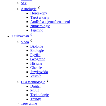
Sex
Astrologie
Horoskopy
Tarot a karty
Andělé a tajemná znamení
Numerologie
Tajemno
Zajímavosti
Věda
Biologie
Ekologie
Fyzika
Geografie
Historie
Chemie
Jazykověda
Vesmír
IT a technologie
Digital
Mobil
Technologie
Trendy
True crime