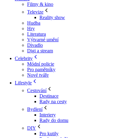
Filmy & kino
Televize
Reality show
Hudba
Hry
Literatura
Výtvarné umění
Divadlo
Digi a stream
Celebrity
Módní policie
Pro pamětníky
Nové tváře
Lifestyle
Cestování
Destinace
Rady na cesty
Bydlení
Interiery
Rady do domu
DIY
Pro kutily