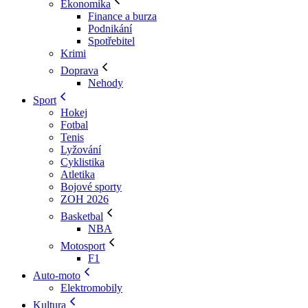
Ekonomika
Finance a burza
Podnikání
Spotřebitel
Krimi
Doprava
Nehody
Sport
Hokej
Fotbal
Tenis
Lyžování
Cyklistika
Atletika
Bojové sporty
ZOH 2026
Basketbal
NBA
Motosport
F1
Auto-moto
Elektromobily
Kultura