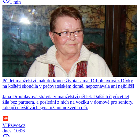
1 min
Pět let manželství, pak do konce života sama. Drbohlavová z Dívky
na koštěti skončila v pečovatelském domě, nepoznávala ani nejbližší
Jana Drbohlavová strávila v manželství pět let. Dalších čtyřicet let
žila bez partnera, a poslední z nich na vozíku v domově pro seniory,
kde při návštěvách syna už ani nezvedla oči.
VIPživot.cz
dnes, 10:06