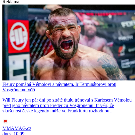
Reklama
Fleury pomáhá Vémolovi s návratem. Ir Terminátorovi proti
Vosgrönemu věří
Will Fleury jen pár dní po ztrátě titulu trénoval s Karlosem Vémolou
před jeho návratem proti Fredericu Vosgrönemu. Ir věří, že
zkušenost české legendy může ve Frankfurtu rozhodnout.
MMAMAG.cz
dnes, 10:09