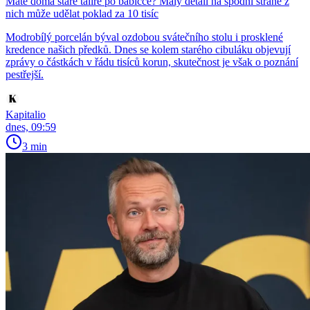
Máte doma staré talíře po babičce? Malý detail na spodní straně z
nich může udělat poklad za 10 tisíc
Modrobílý porcelán býval ozdobou svátečního stolu i prosklené
kredence našich předků. Dnes se kolem starého cibuláku objevují
zprávy o částkách v řádu tisíců korun, skutečnost je však o poznání
pestřejší.
Kapitalio
dnes, 09:59
3 min