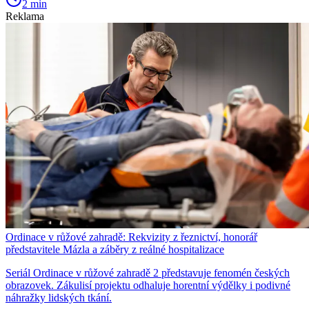
2 min
Reklama
Ordinace v růžové zahradě: Rekvizity z řeznictví, honorář
představitele Mázla a záběry z reálné hospitalizace
Seriál Ordinace v růžové zahradě 2 představuje fenomén českých
obrazovek. Zákulisí projektu odhaluje horentní výdělky i podivné
náhražky lidských tkání.