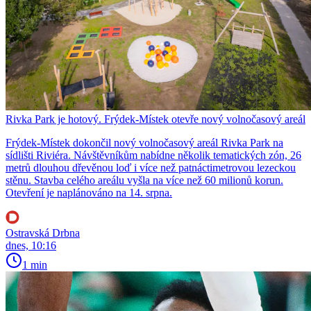
Rivka Park je hotový. Frýdek-Místek otevře nový volnočasový areál
Frýdek-Místek dokončil nový volnočasový areál Rivka Park na
sídlišti Riviéra. Návštěvníkům nabídne několik tematických zón, 26
metrů dlouhou dřevěnou loď i více než patnáctimetrovou lezeckou
stěnu. Stavba celého areálu vyšla na více než 60 milionů korun.
Otevření je naplánováno na 14. srpna.
Ostravská Drbna
dnes, 10:16
1 min