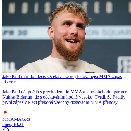
Jake Paul míří do klece. Očekává se nejsledovanější MMA zápas
historie
Jake Paul dál počítá s přechodem do MMA a jeho obchodní partner
Nakisa Bidarian jde s očekáváním hodně vysoko. Tvrdí, že Paulův
první zápas v kleci překoná všechny dosavadní MMA přenosy.
MMAMAG.cz
dnes, 10:21