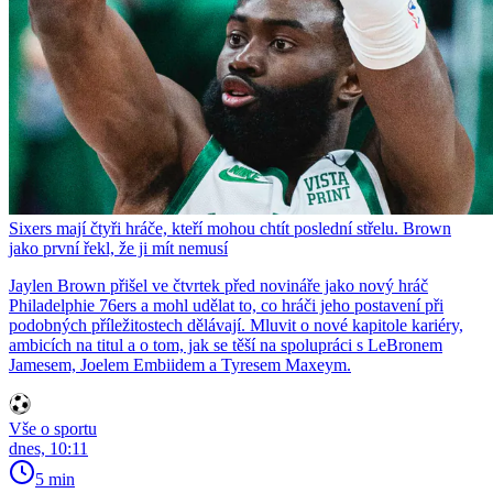
Sixers mají čtyři hráče, kteří mohou chtít poslední střelu. Brown
jako první řekl, že ji mít nemusí
Jaylen Brown přišel ve čtvrtek před novináře jako nový hráč
Philadelphie 76ers a mohl udělat to, co hráči jeho postavení při
podobných příležitostech dělávají. Mluvit o nové kapitole kariéry,
ambicích na titul a o tom, jak se těší na spolupráci s LeBronem
Jamesem, Joelem Embiidem a Tyresem Maxeym.
Vše o sportu
dnes, 10:11
5 min