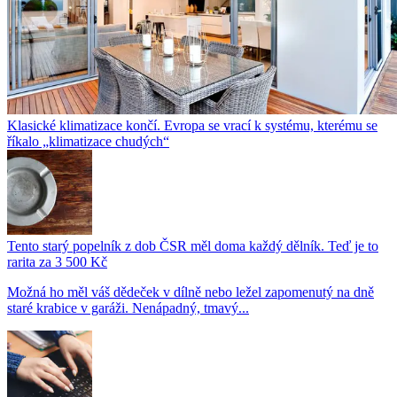
Klasické klimatizace končí. Evropa se vrací k systému, kterému se
říkalo „klimatizace chudých“
Tento starý popelník z dob ČSR měl doma každý dělník. Teď je to
rarita za 3 500 Kč
Možná ho měl váš dědeček v dílně nebo ležel zapomenutý na dně
staré krabice v garáži. Nenápadný, tmavý...