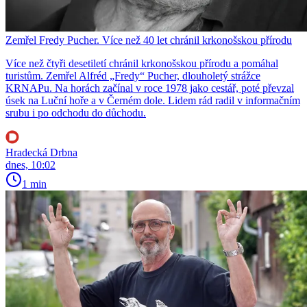
Zemřel Fredy Pucher. Více než 40 let chránil krkonošskou přírodu
Více než čtyři desetiletí chránil krkonošskou přírodu a pomáhal
turistům. Zemřel Alfréd „Fredy“ Pucher, dlouholetý strážce
KRNAPu. Na horách začínal v roce 1978 jako cestář, poté převzal
úsek na Luční hoře a v Černém dole. Lidem rád radil v informačním
srubu i po odchodu do důchodu.
Hradecká Drbna
dnes, 10:02
1 min