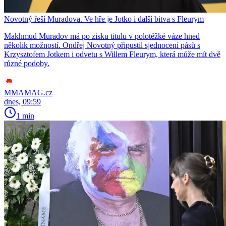
Novotný řeší Muradova. Ve hře je Jotko i další bitva s Fleurym
Makhmud Muradov má po zisku titulu v polotěžké váze hned
několik možností. Ondřej Novotný připustil sjednocení pásů s
Krzysztofem Jotkem i odvetu s Willem Fleurym, která může mít dvě
různé podoby.
MMAMAG.cz
dnes, 09:59
1 min