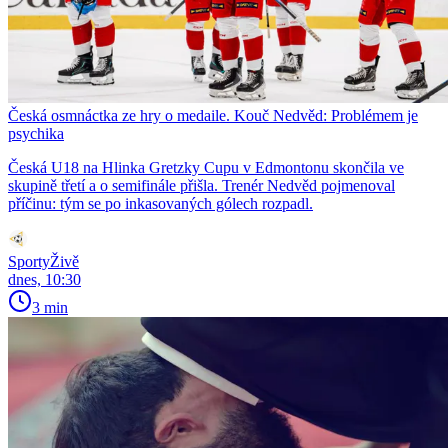
Česká osmnáctka ze hry o medaile. Kouč Nedvěd: Problémem je
psychika
Česká U18 na Hlinka Gretzky Cupu v Edmontonu skončila ve
skupině třetí a o semifinále přišla. Trenér Nedvěd pojmenoval
příčinu: tým se po inkasovaných gólech rozpadl.
SportyŽivě
dnes, 10:30
3 min