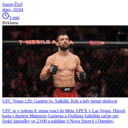
SportyŽivě
dnes, 10:04
3 min
Reklama
UFC Vegas 120: Gamrot vs. Salkilld. Kde a kdy turnaj sledovat
UFC se v sobotu 8. srpna vrací do Meta APEX v Las Vegas. Hlavní
karta s duelem Mateusze Gamrota a Quillana Salkillda začne pro
české fanoušky ve 23:00 a nabídne ji Nova Sport 6 i Oneplay.