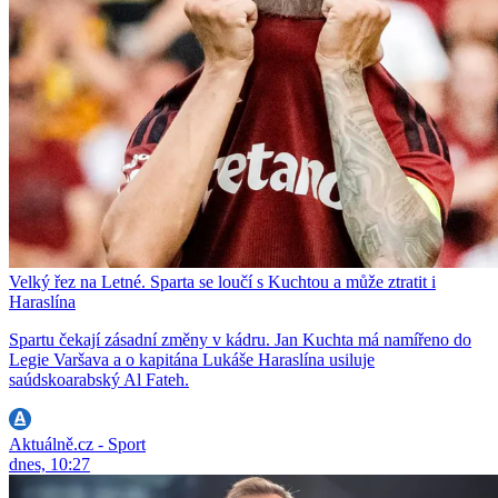
Velký řez na Letné. Sparta se loučí s Kuchtou a může ztratit i
Haraslína
Spartu čekají zásadní změny v kádru. Jan Kuchta má namířeno do
Legie Varšava a o kapitána Lukáše Haraslína usiluje
saúdskoarabský Al Fateh.
Aktuálně.cz - Sport
dnes, 10:27