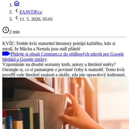
FAJNTIP.cz
11. 5. 2026, 05:01
2 min
KVÍZ: Tenhle kvíz maturitní literatury potrápí každého, kdo si
myslí, že Mácha a Neruda jsou staří přátelé
Přidejte si obsah Centrum.cz do oblíbených zdrojů pro Google
hledání a Google zprávy
Vzpomínáte na dlouhé seznamy knih, autory a literární směry?
Otestujte si, co si pamatujete z povinné četby k maturitě. Tento kvíz
prověří vaše literární znalosti a ukáže, zda jste opravdový knihomol.