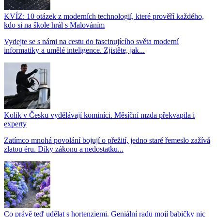
KVÍZ: 10 otázek z moderních technologií, které prověří každého,
kdo si na škole hrál s Malováním
Vydejte se s námi na cestu do fascinujícího světa moderní
informatiky a umělé inteligence. Zjistěte, jak...
Kolik v Česku vydělávají kominíci. Měsíční mzda překvapila i
experty
Zatímco mnohá povolání bojují o přežití, jedno staré řemeslo zažívá
zlatou éru. Díky zákonu a nedostatku...
Co právě teď udělat s hortenziemi. Geniální radu mojí babičky nic