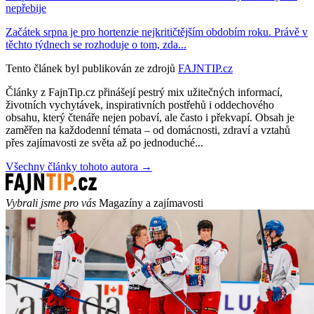
nepřebije
Začátek srpna je pro hortenzie nejkritičtějším obdobím roku. Právě v
těchto týdnech se rozhoduje o tom, zda...
Tento článek byl publikován ze zdrojů
FAJNTIP.cz
Články z FajnTip.cz přinášejí pestrý mix užitečných informací,
životních vychytávek, inspirativních postřehů i oddechového
obsahu, který čtenáře nejen pobaví, ale často i překvapí. Obsah je
zaměřen na každodenní témata – od domácnosti, zdraví a vztahů
přes zajímavosti ze světa až po jednoduché...
Všechny články tohoto autora →
Vybrali jsme pro vás
Magazíny a zajímavosti