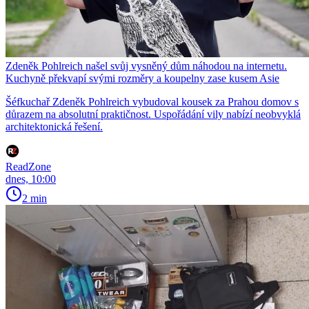
Zdeněk Pohlreich našel svůj vysněný dům náhodou na internetu.
Kuchyně překvapí svými rozměry a koupelny zase kusem Asie
Šéfkuchař Zdeněk Pohlreich vybudoval kousek za Prahou domov s
důrazem na absolutní praktičnost. Uspořádání vily nabízí neobvyklá
architektonická řešení.
ReadZone
dnes, 10:00
2 min