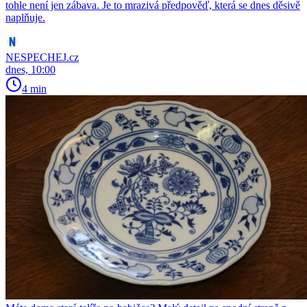
tohle není jen zábava. Je to mrazivá předpověď, která se dnes děsivě
naplňuje.
NESPECHEJ.cz
dnes, 10:00
4 min