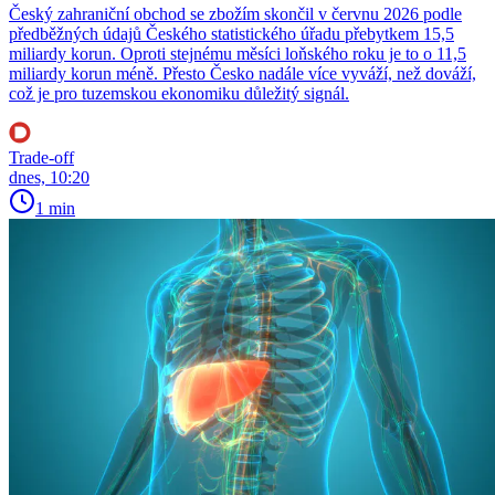
Český zahraniční obchod se zbožím skončil v červnu 2026 podle
předběžných údajů Českého statistického úřadu přebytkem 15,5
miliardy korun. Oproti stejnému měsíci loňského roku je to o 11,5
miliardy korun méně. Přesto Česko nadále více vyváží, než dováží,
což je pro tuzemskou ekonomiku důležitý signál.
Trade-off
dnes, 10:20
1 min