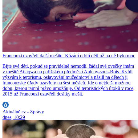
Francouzi uzavřeli další mešitu. Kázání o bití dětí už na ně bylo moc
Bijte své děti, pokud se pravidelně nemodlí, žádal své ovečky imám
v mešitě Attaqwa na pařížském předměstí Aulnay-sous-Bois. Kvůli
výzvám k terorismu, oslavování mučednictví a násilí na dětech ji
francouzské úřady uzavřely na šest měsíců. Jde o nejdelší možnou
dobu, kterou tamní právo umožňuje. Od teroristických útoků v roce
2015 už Francouzi uzavřeli desítky mešit.
Aktuálně.cz - Zprávy
dnes, 10:29