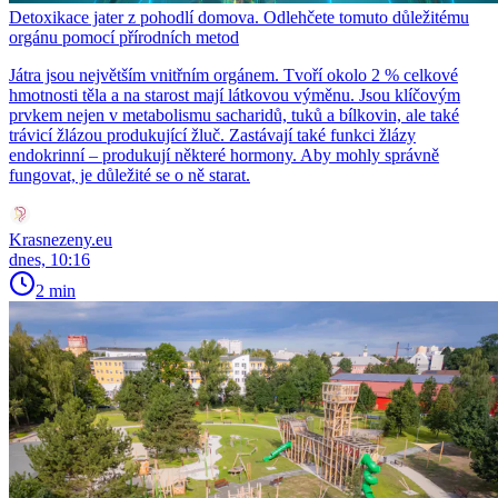
Detoxikace jater z pohodlí domova. Odlehčete tomuto důležitému
orgánu pomocí přírodních metod
Játra jsou největším vnitřním orgánem. Tvoří okolo 2 % celkové
hmotnosti těla a na starost mají látkovou výměnu. Jsou klíčovým
prvkem nejen v metabolismu sacharidů, tuků a bílkovin, ale také
trávicí žlázou produkující žluč. Zastávají také funkci žlázy
endokrinní – produkují některé hormony. Aby mohly správně
fungovat, je důležité se o ně starat.
Krasnezeny.eu
dnes, 10:16
2 min