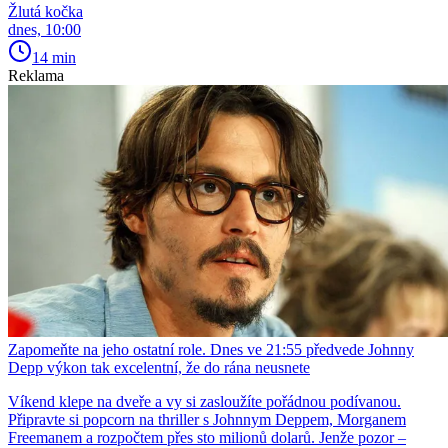
Žlutá kočka
dnes, 10:00
14 min
Reklama
Zapomeňte na jeho ostatní role. Dnes ve 21:55 předvede Johnny
Depp výkon tak excelentní, že do rána neusnete
Víkend klepe na dveře a vy si zasloužíte pořádnou podívanou.
Připravte si popcorn na thriller s Johnnym Deppem, Morganem
Freemanem a rozpočtem přes sto milionů dolarů. Jenže pozor –