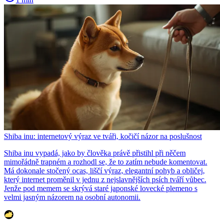
Shiba inu: internetový výraz ve tváři, kočičí názor na poslušnost
Shiba inu vypadá, jako by člověka právě přistihl při něčem
mimořádně trapném a rozhodl se, že to zatím nebude komentovat.
Má dokonale stočený ocas, liščí výraz, elegantní pohyb a obličej,
který internet proměnil v jednu z nejslavnějších psích tváří vůbec.
Jenže pod memem se skrývá staré japonské lovecké plemeno s
velmi jasným názorem na osobní autonomii.