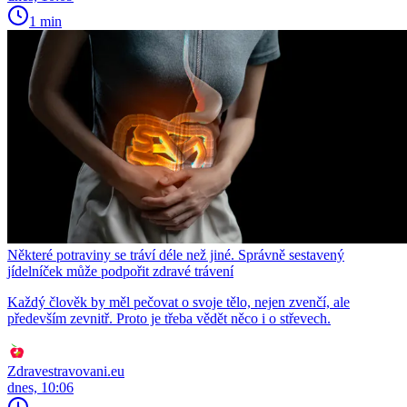
1 min
Některé potraviny se tráví déle než jiné. Správně sestavený
jídelníček může podpořit zdravé trávení
Každý člověk by měl pečovat o svoje tělo, nejen zvenčí, ale
především zevnitř. Proto je třeba vědět něco i o střevech.
Zdravestravovani.eu
dnes, 10:06