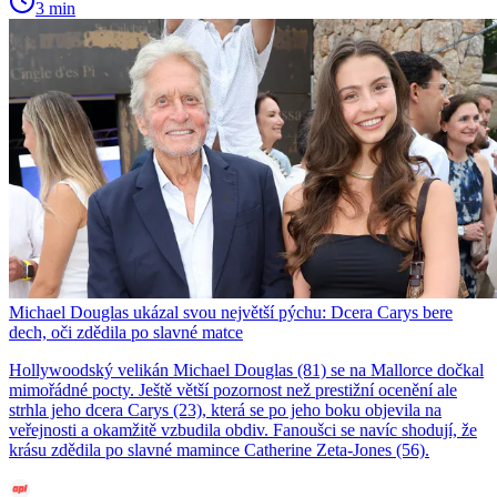
3 min
Michael Douglas ukázal svou největší pýchu: Dcera Carys bere
dech, oči zdědila po slavné matce
Hollywoodský velikán Michael Douglas (81) se na Mallorce dočkal
mimořádné pocty. Ještě větší pozornost než prestižní ocenění ale
strhla jeho dcera Carys (23), která se po jeho boku objevila na
veřejnosti a okamžitě vzbudila obdiv. Fanoušci se navíc shodují, že
krásu zdědila po slavné mamince Catherine Zeta-Jones (56).