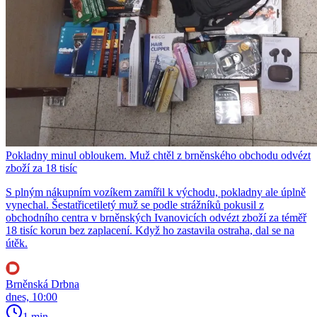
Pokladny minul obloukem. Muž chtěl z brněnského obchodu odvézt
zboží za 18 tisíc
S plným nákupním vozíkem zamířil k východu, pokladny ale úplně
vynechal. Šestatřicetiletý muž se podle strážníků pokusil z
obchodního centra v brněnských Ivanovicích odvézt zboží za téměř
18 tisíc korun bez zaplacení. Když ho zastavila ostraha, dal se na
útěk.
Brněnská Drbna
dnes, 10:00
1 min