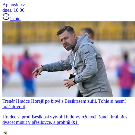
Aplausin.cz
dnes, 10:06
1 min
Trenér Hradce Horejš po bitvě s Besiktasem zuřil. Tohle si nesmí
hráč dovolit
Hradec si proti Besiktasi vytvořil řadu vyložených šancí, hrál přes
dvacet minut v přesilovce, a prohrál 0:1.