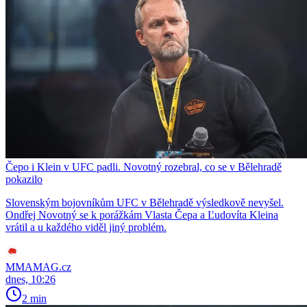
Čepo i Klein v UFC padli. Novotný rozebral, co se v Bělehradě
pokazilo
Slovenským bojovníkům UFC v Bělehradě výsledkově nevyšel.
Ondřej Novotný se k porážkám Vlasta Čepa a Ľudovíta Kleina
vrátil a u každého viděl jiný problém.
MMAMAG.cz
dnes, 10:26
2 min