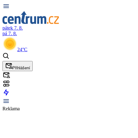
pátek 7. 8.
pá 7. 8.
24°C
Přihlášení
Reklama