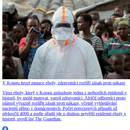
V Kongu hrozí mutace eboly, zdravotníci rozšíří zásah proti nákaze
Virus eboly, který v Kongu způsobuje jednu z nejhorších epidemií v
historii, by mohl mutovat, varují zdravotníci. Afričtí odborníci proto
plánují výrazně rozšířit zásah proti nákaze, včetně vyhledávání
pacientů přímo v domácnostech. Počet potvrzených případů už
překročil 4000 a podle úřadů jde o druhou největší epidemii eboly v
historii, uvedl list The Guardian.