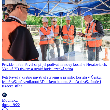
Prezident Petr Pavel se přijel podívat na nový kostel v Neratovicích.
Vzniká 3D tiskem a uvnitř bude lezecká stěna
Petr Pavel v květnu navštívil staveniště prvního kostela v Česku,
jehož věž má vzniknout 3D tiskem betonu. Součástí věže bude i
lezecká stěna.
Mobify.cz
dnes, 19:22