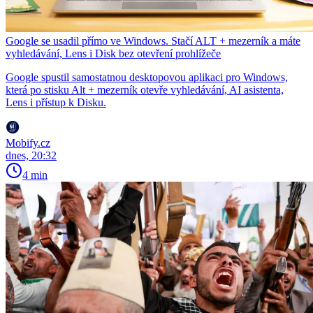
Google se usadil přímo ve Windows. Stačí ALT + mezerník a máte
vyhledávání, Lens i Disk bez otevření prohlížeče
Google spustil samostatnou desktopovou aplikaci pro Windows,
která po stisku Alt + mezerník otevře vyhledávání, AI asistenta,
Lens i přístup k Disku.
Mobify.cz
dnes, 20:32
4 min