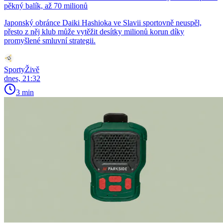
pěkný balík, až 70 milionů
Japonský obránce Daiki Hashioka ve Slavii sportovně neuspěl,
přesto z něj klub může vytěžit desítky milionů korun díky
promyšlené smluvní strategii.
SportyŽivě
dnes, 21:32
3 min