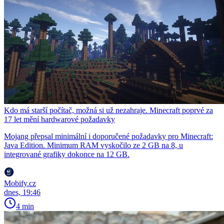
Kdo má starší počítač, možná si už nezahraje. Minecraft poprvé za
17 let mění hardwarové požadavky
Mojang přepsal minimální i doporučené požadavky pro Minecraft:
Java Edition. Minimum RAM vyskočilo ze 2 GB na 8, u
integrované grafiky dokonce na 12 GB.
Mobify.cz
dnes, 19:46
4 min