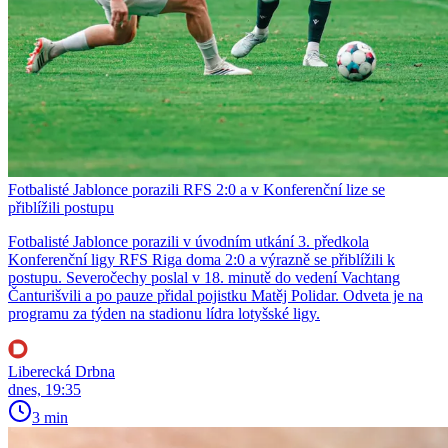
Fotbalisté Jablonce porazili RFS 2:0 a v Konferenční lize se
přiblížili postupu
Fotbalisté Jablonce porazili v úvodním utkání 3. předkola
Konferenční ligy RFS Riga doma 2:0 a výrazně se přiblížili k
postupu. Severočechy poslal v 18. minutě do vedení Vachtang
Čanturišvili a po pauze přidal pojistku Matěj Polidar. Odveta je na
programu za týden na stadionu lídra lotyšské ligy.
Liberecká Drbna
dnes, 19:35
3 min