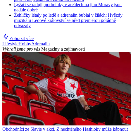
Lyžaři se radují, podmínky v areálech na jihu Moravy jsou
nadále dobré
Žehličky létaly po ledě a adrenalin bublal v žilách: Hvězdy
muzikálu Ledové království se před premiérou pořádně
odvázaly
Zobrazit více
Lifestyle
Hobby
Adrenalin
Vybrali jsme pro vás
Magazíny a zajímavosti
Obchodníci ze Slavie v akci. Z nechtěného Hashioky může kápnout