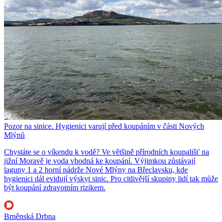
Pozor na sinice. Hygienici varují před koupáním v části Nových
Mlýnů
Chystáte se o víkendu k vodě? Ve většině přírodních koupališť na
jižní Moravě je voda vhodná ke koupání. Výjimkou zůstávají
laguny 1 a 2 horní nádrže Nové Mlýny na Břeclavsku, kde
hygienici dál evidují výskyt sinic. Pro citlivější skupiny lidí tak může
být koupání zdravotním rizikem.
Brněnská Drbna