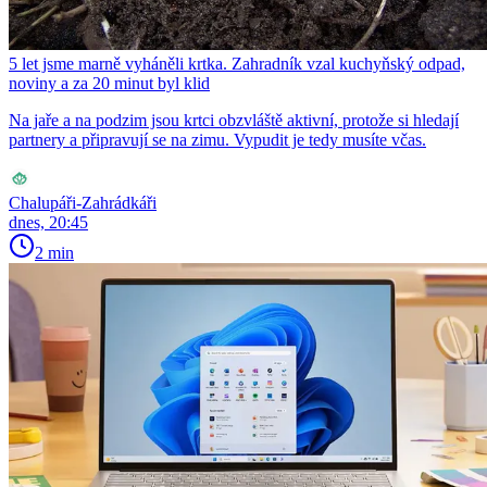
5 let jsme marně vyháněli krtka. Zahradník vzal kuchyňský odpad,
noviny a za 20 minut byl klid
Na jaře a na podzim jsou krtci obzvláště aktivní, protože si hledají
partnery a připravují se na zimu. Vypudit je tedy musíte včas.
Chalupáři-Zahrádkáři
dnes, 20:45
2 min