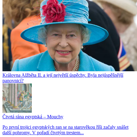
Královna Alžběta II. a její největší úspěchy. Byla nejúspěšnější
panovnicí?
Čtvrtá rána egyptská – Mouchy
Po první trojici egyptských ran se na starověkou říši začaly snášet
další pohromy. V pořadí čtvrtým trestem...