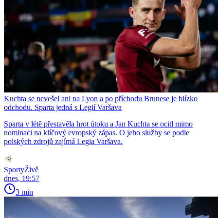
Kuchta se nevešel ani na Lyon a po příchodu Brunese je blízko
odchodu. Sparta jedná s Legií Varšava
Sparta v létě přestavěla hrot útoku a Jan Kuchta se ocitl mimo
nominaci na klíčový evropský zápas. O jeho služby se podle
polských zdrojů zajímá Legia Varšava.
SportyŽivě
dnes, 19:57
3 min