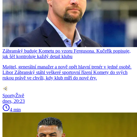
Zábranský buduje Kometu po vzoru Fergusona. Kučeřík popisuje,
jak šéf kontroluje každý detail klubu
Majitel, generální manažer a nově opět hlavní trenér v jedné osobě.
Libor Zábranský stáhl veškeré sportovní řízení Komety do svých
rukou právě ve chvíli, kdy klub míří do nové éry.
SportyŽivě
dnes, 20:23
4 min