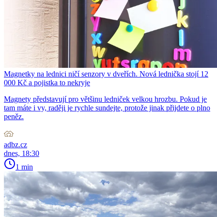
Magnetky na lednici ničí senzory v dveřích. Nová lednička stojí 12
000 Kč a pojistka to nekryje
Magnety představují pro většinu ledniček velkou hrozbu. Pokud je
tam máte i vy, raději je rychle sundejte, protože jinak přijdete o plno
peněz.
adbz.cz
dnes, 18:30
1 min