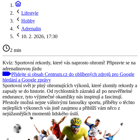
Lifestyle
Hobby
Adrenalin
10. 2. 2026, 17:30
2 min
Kvíz: Sportovní rekordy, které vás naprosto ohromí! Připravte se na
adrenalinovou jízdu
Přidejte si obsah Centrum.cz do oblíbených zdrojů pro Google
hledání a Google zprávy
Sportovní svět je plný ohromujících výkonů, které zlomily rekordy a
zapsaly se do historie. Od rychlostních zázraků až po neuvěřitelné
endurance, tyto výjimečné okamžiky nás inspirují a fascinují.
Přestože možná nejste vášnivými fanoušky sportu, příběhy o těchto
nejlepších výkonech vás jistě zaujmou a přiblíží vám něco z
nejúžasnějších momentů lidského úsilí.