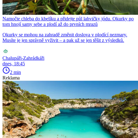
Namočte chleba do kbelíku a přidejte půl lahvičky jódu. Okurky po
tom hnojí samy sebe a plodí až do prvních mrazů
Okurky se mohou na zahradě změnit doslova v plodící nezmary.
Musíte je jen správně vyživit – a pak už se jen těšit z výsledků.
Chalupáři-Zahrádkáři
dnes, 18:45
2 min
Reklama