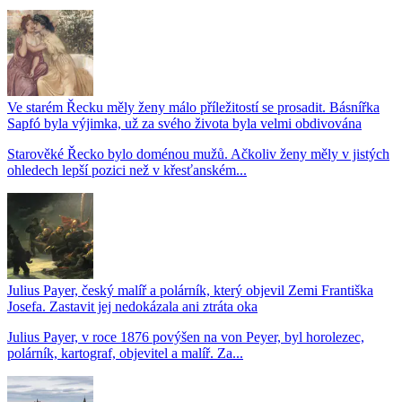
Ve starém Řecku měly ženy málo příležitostí se prosadit. Básnířka
Sapfó byla výjimka, už za svého života byla velmi obdivována
Starověké Řecko bylo doménou mužů. Ačkoliv ženy měly v jistých
ohledech lepší pozici než v křesťanském...
Julius Payer, český malíř a polárník, který objevil Zemi Františka
Josefa. Zastavit jej nedokázala ani ztráta oka
Julius Payer, v roce 1876 povýšen na von Peyer, byl horolezec,
polárník, kartograf, objevitel a malíř. Za...