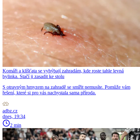
Komáři a klíšťata se vyhýbají zahradám, kde roste tahle levná
bylinka. Stačí ji zasadit ke stolu
S otravným hmyzem na zahradě se smířit nemusíte. Pomůže vám
řešení, které si pro vás nachystala sama příroda.
adbz.cz
dnes, 19:34
2 min