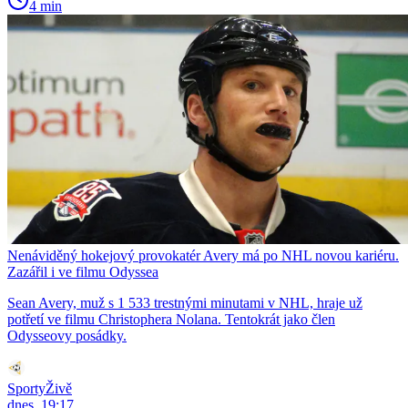
4 min
Nenáviděný hokejový provokatér Avery má po NHL novou kariéru.
Zazářil i ve filmu Odyssea
Sean Avery, muž s 1 533 trestnými minutami v NHL, hraje už
potřetí ve filmu Christophera Nolana. Tentokrát jako člen
Odysseovy posádky.
SportyŽivě
dnes, 19:17