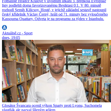
Fotbalisté Hradce Králové v úvodním utkání 3. předkola Evropské
ligy podlehli doma favorizovanému Besiktasi 0:1. V 80. minutě
rozhodl Semih Kilicsoy. Hosté, v jejichž základní sestavě nastoupil
český křídelník Václav Černý, hráli od 71. minuty bez vyloučeného
Kassouma Ouattary. Odveta je na programu za týden v Istanbulu.
Aktuálně.cz - Sport
dnes, 19:05
Glosátor Švancara ocenil výkon Sparty proti Lyonu, Suchomela
vlastňák ale nazval šíleným gólem