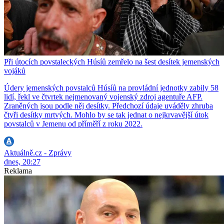
Při útocích povstaleckých Húsíů zemřelo na šest desítek jemenských
vojáků
Údery jemenských povstalců Húsíů na provládní jednotky zabily 58
lidí, řekl ve čtvrtek nejmenovaný vojenský zdroj agentuře AFP.
Zraněných jsou podle něj desítky. Předchozí údaje uváděly zhruba
čtyři desítky mrtvých. Mohlo by se tak jednat o nejkrvavější útok
povstalců v Jemenu od příměří z roku 2022.
Aktuálně.cz - Zprávy
dnes, 20:27
Reklama