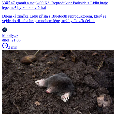
Váží 47 gramů a stojí 400 Kč. Reproduktor Parkside z Lidlu hraje
lépe, než by kdokoliv čekal
Dílenská značka Lidlu přišla s Bluetooth reproduktorem, který se
vejde do dlaně a hraje mnohem lépe, než by člověk čekal.
Mobify.cz
dnes, 21:08
3 min