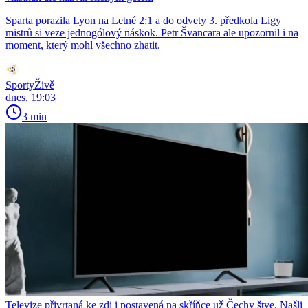
Sparta porazila Lyon na Letné 2:1 a do odvety 3. předkola Ligy
mistrů si veze jednogólový náskok. Petr Švancara ale upozornil i na
moment, který mohl všechno zhatit.
SportyŽivě
dnes, 19:03
3 min
Televize přivrtaná ke zdi i postavená na skříňce už Čechy štve. Našli