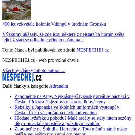
400 let vzkvétala kolonie Vikingů v úrodném Grónsku
Výzkumy ukázaly, že zde jsou některé z nejstarších hornin světa,
jejichž stáří se odhaduje přinejmenším na...
Tento článek byl publikován ze zdrojů
NESPECHEJ.cz
NESPECHEJ.cz - web pro volné chvíle
Všechny články tohoto autora →
Další články z kategorie
Adrenalin
Zapomeňte na Alpy. Nejkrásnější lyžařský areál se nachází v
Česku. Překrásné sjezdovky jsou za lidové ceny
Rebelky z Japonska ve školních uniformách vystoupí v
Česku. Čeká vás pořádná dávka adrenalinu
Hledáte lyžařskou pohodu? Malé areály se staly hitem sezóny
díky domácké atmosféře a prázdným svahům
Zapomeňte na Špindl a Harrachov. Toto méně známé místo
patří k nejlepším pro zimní dovolenou