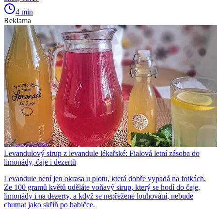
4 min
Reklama
Levandulový sirup z levandule lékařské: Fialová letní zásoba do
limonády, čaje i dezertů
Levandule není jen okrasa u plotu, která dobře vypadá na fotkách.
Ze 100 gramů květů uděláte voňavý sirup, který se hodí do čaje,
limonády i na dezerty, a když se nepřežene louhování, nebude
chutnat jako skříň po babičce.