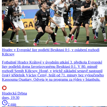
Hradec v Evropské lize podlehl Besiktasi 0:1, v oslabení rozhodl
Kilicsoy
Fotbalisté Hradce Králové v úvodním utkání 3. předkola Evropské
ligy podlehli doma favorizovanému Besiktasi 0:1. V 80. minutě
rozhodl Semih Kilicsoy. Hosté, v jejichž základní sestavě nastoupil
český křídelník Václav Černý, hráli od 71. minuty bez vyloučeného
Kassouma Ouattary. Odveta je na programu za týden v Istanbulu.
Hradecká Drbna
dnes, 19:30
2 min