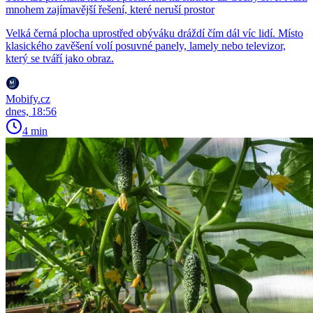
mnohem zajímavější řešení, které neruší prostor
Velká černá plocha uprostřed obýváku dráždí čím dál víc lidí. Místo
klasického zavěšení volí posuvné panely, lamely nebo televizor,
který se tváří jako obraz.
Mobify.cz
dnes, 18:56
4 min