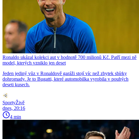
Ronaldo ukázal kolekci aut v hodnotě 700 milionů Kč. Patří mezi ně
model, kterých vzniklo jen deset
Jeden jediný vůz v Ronaldově garáži stojí víc než zbytek sbírky
dohromady. Je to Bugatti, které automobilka vyrobila v pouhých
deseti kusech.
SportyŽivě
dnes, 20:16
4 min