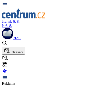
čtvrtek 6. 8.
čt 6. 8.
26°C
Přihlášení
Reklama