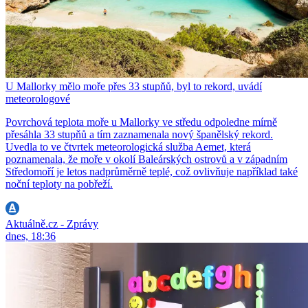
U Mallorky mělo moře přes 33 stupňů, byl to rekord, uvádí
meteorologové
Povrchová teplota moře u Mallorky ve středu odpoledne mírně
přesáhla 33 stupňů a tím zaznamenala nový španělský rekord.
Uvedla to ve čtvrtek meteorologická služba Aemet, která
poznamenala, že moře v okolí Baleárských ostrovů a v západním
Středomoří je letos nadprůměrně teplé, což ovlivňuje například také
noční teploty na pobřeží.
Aktuálně.cz - Zprávy
dnes, 18:36