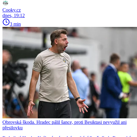
Cooky.cz
dnes, 19:12
3 min
Obrovská škoda. Hradec pálil šance, proti Besiktasi nevyužil ani
přesilovku