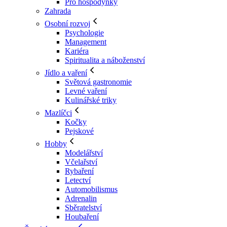
Pro hospodyňky
Zahrada
Osobní rozvoj
Psychologie
Management
Kariéra
Spiritualita a náboženství
Jídlo a vaření
Světová gastronomie
Levné vaření
Kulinářské triky
Mazlíčci
Kočky
Pejskové
Hobby
Modelářství
Včelařství
Rybaření
Letectví
Automobilismus
Adrenalin
Sběratelství
Houbaření