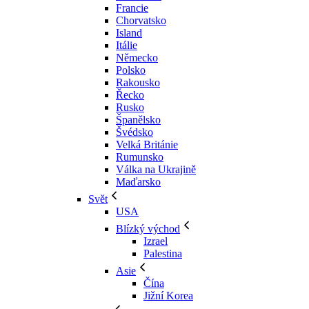
Francie
Chorvatsko
Island
Itálie
Německo
Polsko
Rakousko
Řecko
Rusko
Španělsko
Švédsko
Velká Británie
Rumunsko
Válka na Ukrajině
Maďarsko
Svět
USA
Blízký východ
Izrael
Palestina
Asie
Čína
Jižní Korea