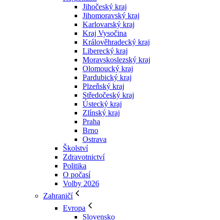
Jihočeský kraj
Jihomoravský kraj
Karlovarský kraj
Kraj Vysočina
Králověhradecký kraj
Liberecký kraj
Moravskoslezský kraj
Olomoucký kraj
Pardubický kraj
Plzeňský kraj
Středočeský kraj
Ústecký kraj
Zlínský kraj
Praha
Brno
Ostrava
Školství
Zdravotnictví
Politika
O počasí
Volby 2026
Zahraničí
Evropa
Slovensko