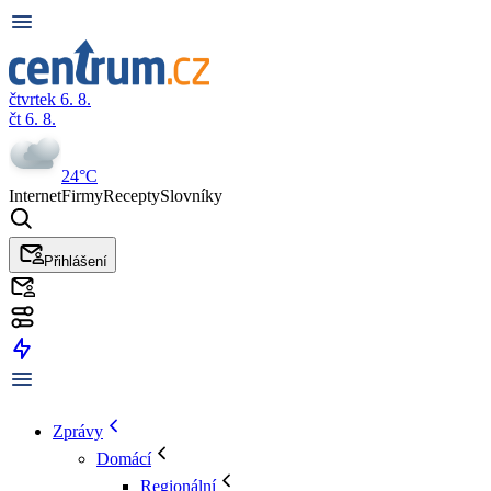
čtvrtek 6. 8.
čt 6. 8.
24°C
Internet
Firmy
Recepty
Slovníky
Přihlášení
Zprávy
Domácí
Regionální