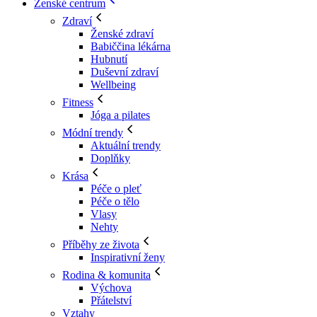
Ženské centrum
Zdraví
Ženské zdraví
Babiččina lékárna
Hubnutí
Duševní zdraví
Wellbeing
Fitness
Jóga a pilates
Módní trendy
Aktuální trendy
Doplňky
Krása
Péče o pleť
Péče o tělo
Vlasy
Nehty
Příběhy ze života
Inspirativní ženy
Rodina & komunita
Výchova
Přátelství
Vztahy