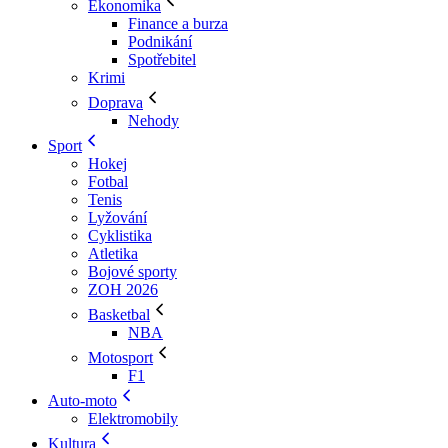
Ekonomika
Finance a burza
Podnikání
Spotřebitel
Krimi
Doprava
Nehody
Sport
Hokej
Fotbal
Tenis
Lyžování
Cyklistika
Atletika
Bojové sporty
ZOH 2026
Basketbal
NBA
Motosport
F1
Auto-moto
Elektromobily
Kultura