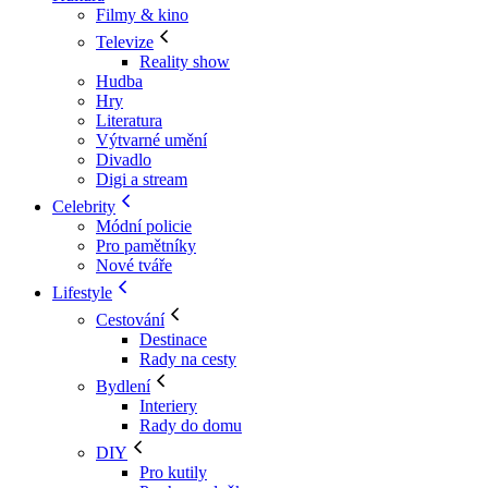
Filmy & kino
Televize
Reality show
Hudba
Hry
Literatura
Výtvarné umění
Divadlo
Digi a stream
Celebrity
Módní policie
Pro pamětníky
Nové tváře
Lifestyle
Cestování
Destinace
Rady na cesty
Bydlení
Interiery
Rady do domu
DIY
Pro kutily