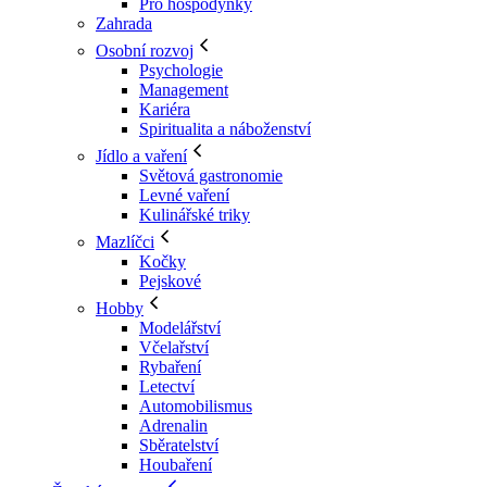
Pro hospodyňky
Zahrada
Osobní rozvoj
Psychologie
Management
Kariéra
Spiritualita a náboženství
Jídlo a vaření
Světová gastronomie
Levné vaření
Kulinářské triky
Mazlíčci
Kočky
Pejskové
Hobby
Modelářství
Včelařství
Rybaření
Letectví
Automobilismus
Adrenalin
Sběratelství
Houbaření