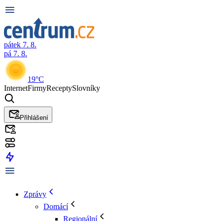
pátek 7. 8.
pá 7. 8.
19°C
Internet
Firmy
Recepty
Slovníky
Přihlášení
Zprávy
Domácí
Regionální