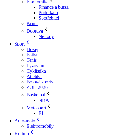
Ekonomika
Finance a burza
Podnikání
Spotřebitel
Krimi
Doprava
Nehody
Sport
Hokej
Fotbal
Tenis
Lyžování
Cyklistika
Atletika
Bojové sporty
ZOH 2026
Basketbal
NBA
Motosport
F1
Auto-moto
Elektromobily
Kultura