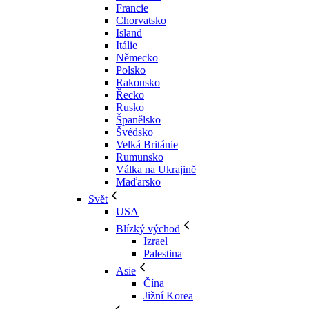
Francie
Chorvatsko
Island
Itálie
Německo
Polsko
Rakousko
Řecko
Rusko
Španělsko
Švédsko
Velká Británie
Rumunsko
Válka na Ukrajině
Maďarsko
Svět
USA
Blízký východ
Izrael
Palestina
Asie
Čína
Jižní Korea