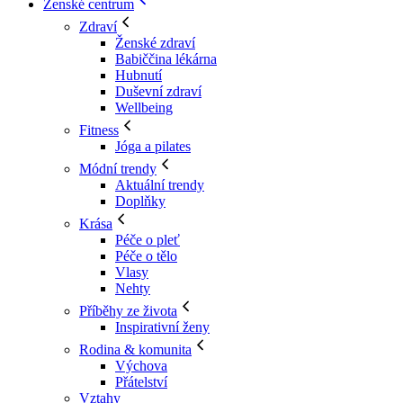
Ženské centrum
Zdraví
Ženské zdraví
Babiččina lékárna
Hubnutí
Duševní zdraví
Wellbeing
Fitness
Jóga a pilates
Módní trendy
Aktuální trendy
Doplňky
Krása
Péče o pleť
Péče o tělo
Vlasy
Nehty
Příběhy ze života
Inspirativní ženy
Rodina & komunita
Výchova
Přátelství
Vztahy