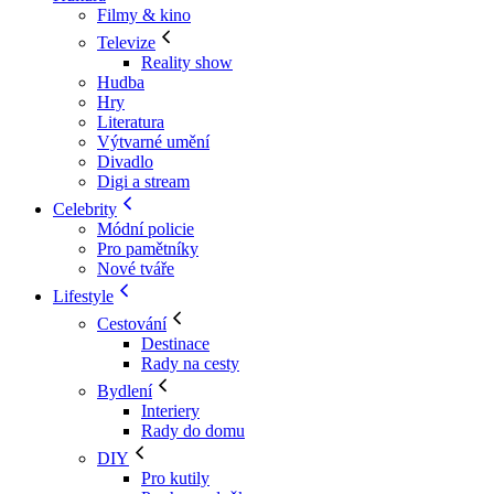
Filmy & kino
Televize
Reality show
Hudba
Hry
Literatura
Výtvarné umění
Divadlo
Digi a stream
Celebrity
Módní policie
Pro pamětníky
Nové tváře
Lifestyle
Cestování
Destinace
Rady na cesty
Bydlení
Interiery
Rady do domu
DIY
Pro kutily