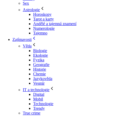
Sex
Astrologie
Horoskopy
Tarot a karty
Andělé a tajemná znamení
Numerologie
Tajemno
Zajímavosti
Věda
Biologie
Ekologie
Fyzika
Geografie
Historie
Chemie
Jazykověda
Vesmír
IT a technologie
Digital
Mobil
Technologie
Trendy
True crime