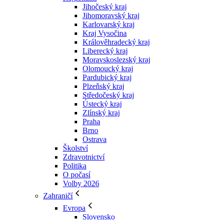
Jihočeský kraj
Jihomoravský kraj
Karlovarský kraj
Kraj Vysočina
Králověhradecký kraj
Liberecký kraj
Moravskoslezský kraj
Olomoucký kraj
Pardubický kraj
Plzeňský kraj
Středočeský kraj
Ústecký kraj
Zlínský kraj
Praha
Brno
Ostrava
Školství
Zdravotnictví
Politika
O počasí
Volby 2026
Zahraničí
Evropa
Slovensko