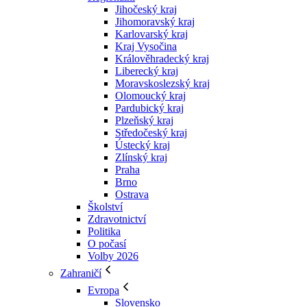
Jihočeský kraj
Jihomoravský kraj
Karlovarský kraj
Kraj Vysočina
Králověhradecký kraj
Liberecký kraj
Moravskoslezský kraj
Olomoucký kraj
Pardubický kraj
Plzeňský kraj
Středočeský kraj
Ústecký kraj
Zlínský kraj
Praha
Brno
Ostrava
Školství
Zdravotnictví
Politika
O počasí
Volby 2026
Zahraničí
Evropa
Slovensko