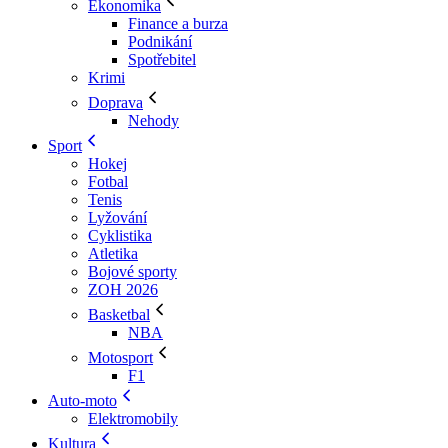
Ekonomika
Finance a burza
Podnikání
Spotřebitel
Krimi
Doprava
Nehody
Sport
Hokej
Fotbal
Tenis
Lyžování
Cyklistika
Atletika
Bojové sporty
ZOH 2026
Basketbal
NBA
Motosport
F1
Auto-moto
Elektromobily
Kultura