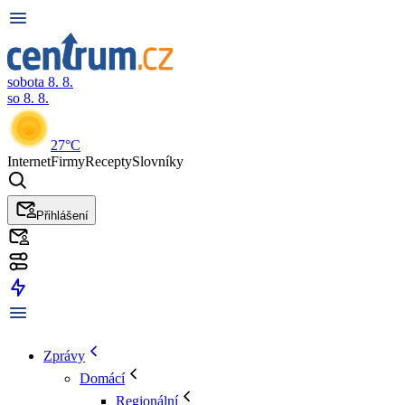
sobota 8. 8.
so 8. 8.
27°C
Internet
Firmy
Recepty
Slovníky
Přihlášení
Zprávy
Domácí
Regionální