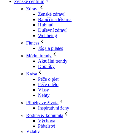
Ženské centrum
Zdraví
Ženské zdraví
Babiččina lékárna
Hubnutí
Duševní zdraví
Wellbeing
Fitness
Jóga a pilates
Módní trendy
Aktuální trendy
Doplňky
Krása
Péče o pleť
Péče o tělo
Vlasy
Nehty
Příběhy ze života
Inspirativní ženy
Rodina & komunita
Výchova
Přátelství
Vztahy