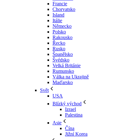
Francie
Chorvatsko
Island
Itálie
Německo
Polsko
Rakousko
Řecko
Rusko
Španělsko
Švédsko
Velká Británie
Rumunsko
Válka na Ukrajině
Maďarsko
Svět
USA
Blízký východ
Izrael
Palestina
Asie
Čína
Jižní Korea