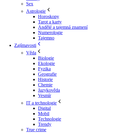
Sex
Astrologie
Horoskopy
Tarot a karty
Andělé a tajemná znamení
Numerologie
Tajemno
Zajímavosti
Věda
Biologie
Ekologie
Fyzika
Geografie
Historie
Chemie
Jazykověda
Vesmír
IT a technologie
Digital
Mobil
Technologie
Trendy
True crime