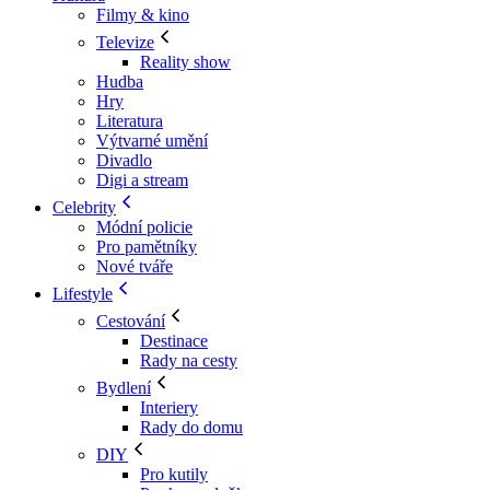
Filmy & kino
Televize
Reality show
Hudba
Hry
Literatura
Výtvarné umění
Divadlo
Digi a stream
Celebrity
Módní policie
Pro pamětníky
Nové tváře
Lifestyle
Cestování
Destinace
Rady na cesty
Bydlení
Interiery
Rady do domu
DIY
Pro kutily