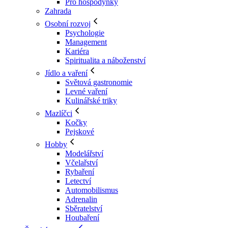
Pro hospodyňky
Zahrada
Osobní rozvoj
Psychologie
Management
Kariéra
Spiritualita a náboženství
Jídlo a vaření
Světová gastronomie
Levné vaření
Kulinářské triky
Mazlíčci
Kočky
Pejskové
Hobby
Modelářství
Včelařství
Rybaření
Letectví
Automobilismus
Adrenalin
Sběratelství
Houbaření