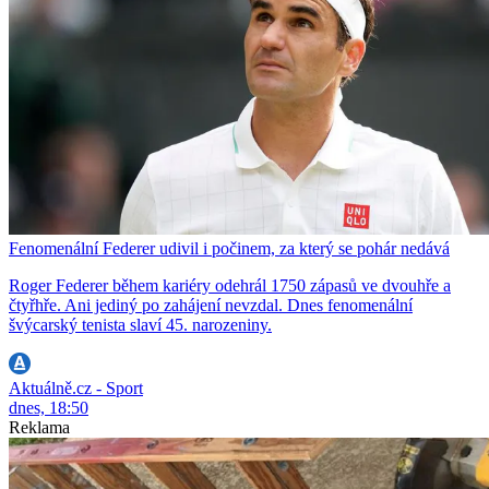
Fenomenální Federer udivil i počinem, za který se pohár nedává
Roger Federer během kariéry odehrál 1750 zápasů ve dvouhře a
čtyřhře. Ani jediný po zahájení nevzdal. Dnes fenomenální
švýcarský tenista slaví 45. narozeniny.
Aktuálně.cz - Sport
dnes, 18:50
Reklama