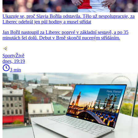
Ukazuje se, proč Slavia Bořila odstavila. Tělo už nespolupracuje, za
Liberec odehrál jen půl hodiny a musel střídat
Jan Bořil nastoupil za Liberec poprvé v základní sestavě, a po 35
minutách šel dolů. Debut v Brně skončil nuceným střídáním.
SportyŽivě
dnes, 19:19
3 min