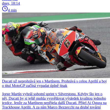
dnes, 18:14
4 min
Ducati už neprohrává jen s Martínem. Prohrává s celou Aprilií a boj
o titul MotoGP začíná vypadat úplně jinak
Jorge Martín vyhrál sobotní sprint v Silverstonu. Kdyby šlo jen o
něj, Ducati by si ještě mohla vysvětlovat výsledek kvalitou jednoho
jezdce. Jenže za Martínem nepřijela další Ducati. Přijel Ai Ogura na
Trackhouse Aprilii. A za ním Marco Bezzecchi na druhé tovární