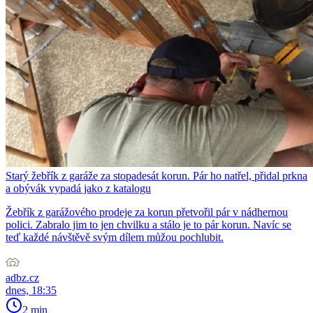
Starý žebřík z garáže za stopadesát korun. Pár ho natřel, přidal prkna
a obývák vypadá jako z katalogu
Žebřík z garážového prodeje za korun přetvořil pár v nádhernou
polici. Zabralo jim to jen chvilku a stálo je to pár korun. Navíc se
teď každé návštěvě svým dílem můžou pochlubit.
adbz.cz
dnes, 18:35
2 min