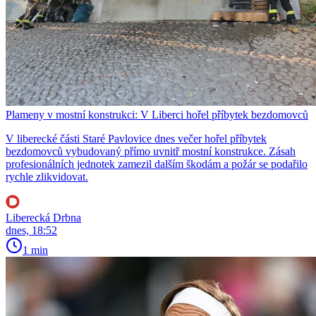
Plameny v mostní konstrukci: V Liberci hořel příbytek bezdomovců
V liberecké části Staré Pavlovice dnes večer hořel příbytek
bezdomovců vybudovaný přímo uvnitř mostní konstrukce. Zásah
profesionálních jednotek zamezil dalším škodám a požár se podařilo
rychle zlikvidovat.
Liberecká Drbna
dnes, 18:52
1 min