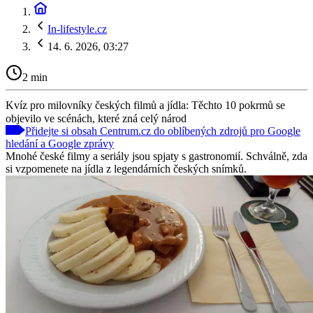
In-lifestyle.cz
14. 6. 2026, 03:27
2 min
Kvíz pro milovníky českých filmů a jídla: Těchto 10 pokrmů se
objevilo ve scénách, které zná celý národ
Přidejte si obsah Centrum.cz do oblíbených zdrojů pro Google
hledání a Google zprávy
Mnohé české filmy a seriály jsou spjaty s gastronomií. Schválně, zda
si vzpomenete na jídla z legendárních českých snímků.