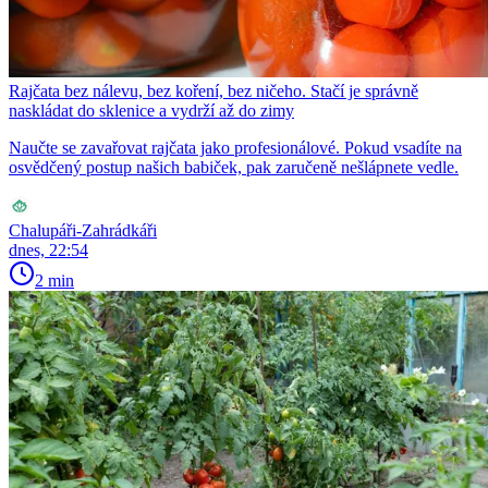
Rajčata bez nálevu, bez koření, bez ničeho. Stačí je správně
naskládat do sklenice a vydrží až do zimy
Naučte se zavařovat rajčata jako profesionálové. Pokud vsadíte na
osvědčený postup našich babiček, pak zaručeně nešlápnete vedle.
Chalupáři-Zahrádkáři
dnes, 22:54
2 min