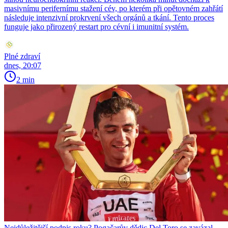
masivnímu perifernímu stažení cév, po kterém při opětovném zahřátí
následuje intenzivní prokrvení všech orgánů a tkání. Tento proces
funguje jako přirozený restart pro cévní i imunitní systém.
Plné zdraví
dnes, 20:07
2 min
Nejdůležitější podpis roku? Pogačarův dědic Del Toro se zavázal