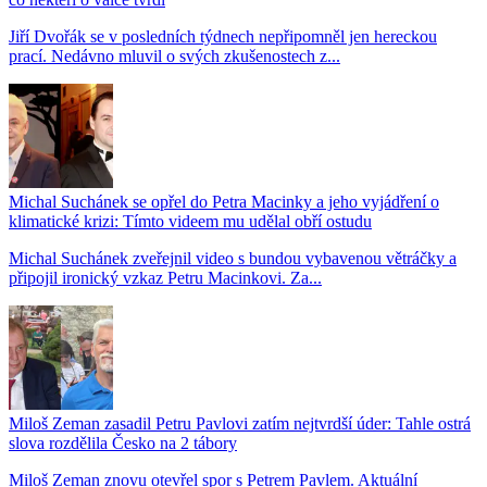
Jiří Dvořák se v posledních týdnech nepřipomněl jen hereckou
prací. Nedávno mluvil o svých zkušenostech z...
Michal Suchánek se opřel do Petra Macinky a jeho vyjádření o
klimatické krizi: Tímto videem mu udělal obří ostudu
Michal Suchánek zveřejnil video s bundou vybavenou větráčky a
připojil ironický vzkaz Petru Macinkovi. Za...
Miloš Zeman zasadil Petru Pavlovi zatím nejtvrdší úder: Tahle ostrá
slova rozdělila Česko na 2 tábory
Miloš Zeman znovu otevřel spor s Petrem Pavlem. Aktuální