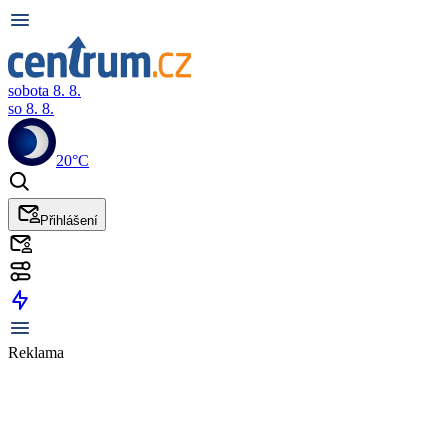
sobota 8. 8.
so 8. 8.
20°C
Přihlášení
Reklama