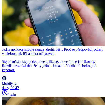
Jedna aplikace slibuje slunce, druhá déšť. Proč se předpovědi počasí
v telefonu tak liší a která má pravdu
Stejné město, stejný den, dvě aplikace, a dvě úplně jiné ikonky.
Rozdíl nevzniká tím, že by jedna „kecala“. Vzniká hluboko pod
kapotou.
Mobify.cz
dnes, 20:42
4 min