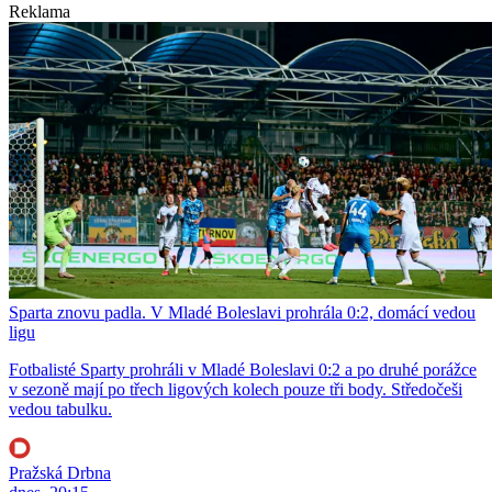
Reklama
Sparta znovu padla. V Mladé Boleslavi prohrála 0:2, domácí vedou
ligu
Fotbalisté Sparty prohráli v Mladé Boleslavi 0:2 a po druhé porážce
v sezoně mají po třech ligových kolech pouze tři body. Středočeši
vedou tabulku.
Pražská Drbna