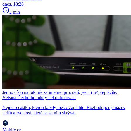
dnes, 18:28
2 min
Jedno číslo na faktuře za internet prozradí, jestli (ne)přeplácíte.
Většina Čechů ho nikdy nekontrolovala
Nejde o částku, kterou každý měsíc zaplatíte. Rozhodující je název
tarifu a rychlost, která se za ním skrývá.
Mobify.cz