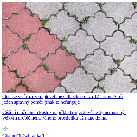
Ocet se solí rozežere plevel mezi dlaždicemi za 12 hodin. Stačí
jeden správný poměr, jinak to nefunguje
Čištění dlažebních kostek například příjezdové cesty nemusí být
velkým problémem. Mnoho prostředků už máte doma.
Chalupáři-Zahrádkáři