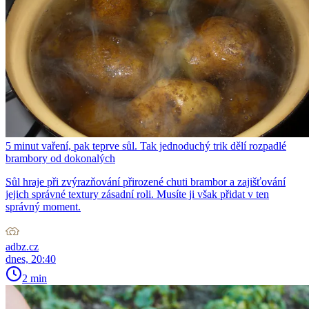
5 minut vaření, pak teprve sůl. Tak jednoduchý trik dělí rozpadlé
brambory od dokonalých
Sůl hraje při zvýrazňování přirozené chuti brambor a zajišťování
jejich správné textury zásadní roli. Musíte ji však přidat v ten
správný moment.
adbz.cz
dnes, 20:40
2 min