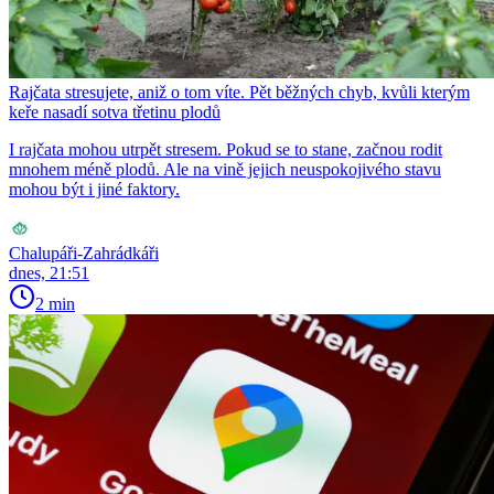
Rajčata stresujete, aniž o tom víte. Pět běžných chyb, kvůli kterým
keře nasadí sotva třetinu plodů
I rajčata mohou utrpět stresem. Pokud se to stane, začnou rodit
mnohem méně plodů. Ale na vině jejich neuspokojivého stavu
mohou být i jiné faktory.
Chalupáři-Zahrádkáři
dnes, 21:51
2 min