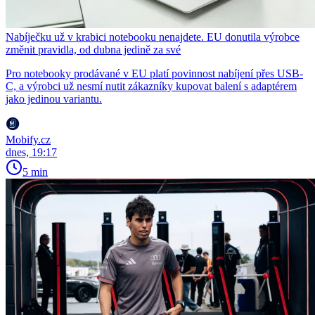
Nabíječku už v krabici notebooku nenajdete. EU donutila výrobce
změnit pravidla, od dubna jedině za své
Pro notebooky prodávané v EU platí povinnost nabíjení přes USB-
C, a výrobci už nesmí nutit zákazníky kupovat balení s adaptérem
jako jedinou variantu.
Mobify.cz
dnes, 19:17
5 min