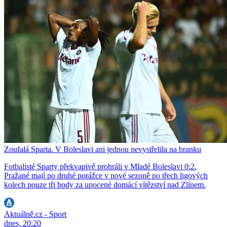
Zoufalá Sparta. V Boleslavi ani jednou nevystřelila na branku
Fotbalisté Sparty překvapivě prohráli v Mladé Boleslavi 0:2.
Pražané mají po druhé porážce v nové sezoně po třech ligových
kolech pouze tři body za upocené domácí vítězství nad Zlínem.
Aktuálně.cz - Sport
dnes, 20:20