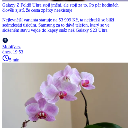
Galaxy Z Fold8 Ultra stojí jmění, ale stojí za to. Po pár hodinách
člověk zjistí, že cesta zpátky neexistuje
Nejlevnější varianta startuje na 53 999 Kč, ta nejdražší se blíží
sedmdesáti tisícům. Samsung za to dává telefon, který se ve
složeném stavu vejde do kapsy snáz než Galaxy S23 Ultra.
Mobify.cz
dnes, 19:53
5 min