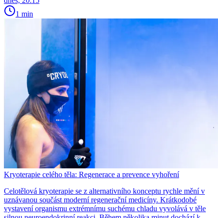
dnes, 20:15
1 min
Kryoterapie celého těla: Regenerace a prevence vyhoření
Celotělová kryoterapie se z alternativního konceptu rychle mění v
uznávanou součást moderní regenerační medicíny. Krátkodobé
vystavení organismu extrémnímu suchému chladu vyvolává v těle
silnou neuroendokrinní reakci. Během několika minut dochází k