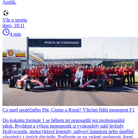
Aprilii.
Vše o sportu
dnes, 18:11
4 min
Co mají společného Pitt, Cruise a Rossi? Všichni řídili monopost F1
Do kokpitu formule 1 se během let neposadili jen profesionální
piloti. Rychlost a výkon monopostů si vyzkoušely také hvězdy
Hollywoodu, motocyklové legendy, rallyoví šampioni nebo úspěšní
závodníci z jiných disciplín. Podívejte se na známé osobnosti, které