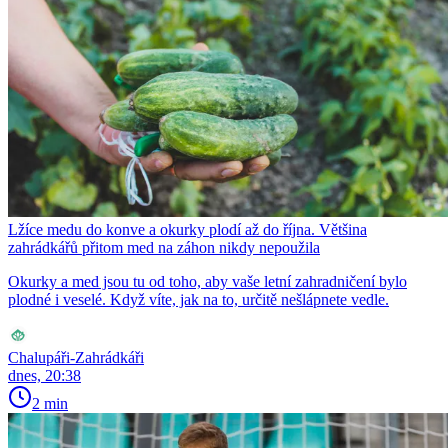
Lžíce medu do konve a okurky plodí až do října. Většina
zahrádkářů přitom med na záhon nikdy nepoužila
Okurky a med jsou tu od toho, aby vaše letní zahradničení bylo
plodné i veselé. Když víte, jak na to, určitě nešlápnete vedle.
Chalupáři-Zahrádkáři
dnes, 20:38
2 min