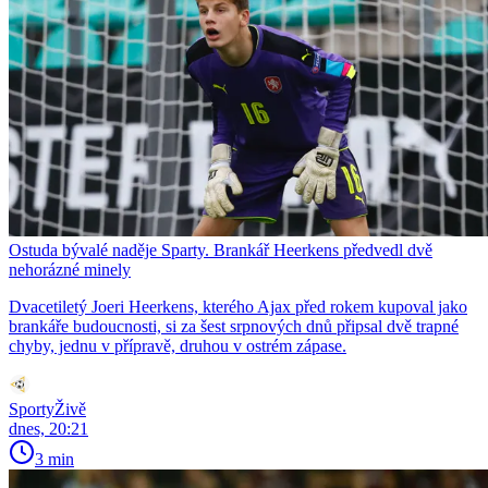
Ostuda bývalé naděje Sparty. Brankář Heerkens předvedl dvě
nehorázné minely
Dvacetiletý Joeri Heerkens, kterého Ajax před rokem kupoval jako
brankáře budoucnosti, si za šest srpnových dnů připsal dvě trapné
chyby, jednu v přípravě, druhou v ostrém zápase.
SportyŽivě
dnes, 20:21
3 min