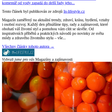
komentář od vody zapadá do delší řady jeho...
Tento článek byl publikován ze zdrojů
In-lifestyle.cz
Magazín zaměřený na aktuální trendy, zdraví, krásu, bydlení, vztahy
i osobní rozvoj. Každý den přinášíme tipy, rady a zajímavosti, které
obohatí váš životní styl a pomohou vám cítit se skvěle. Od
inspirativních příběhů a praktických návodů po novinky ze světa
módy a zdravého životního stylu – vše...
Všechny články tohoto autora →
Vybrali jsme pro vás
Magazíny a zajímavosti