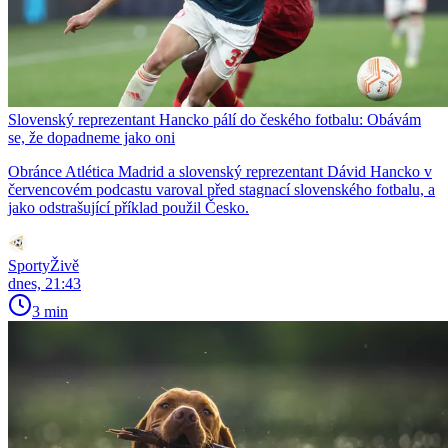
Slovenský reprezentant Hancko pálí do českého fotbalu: Obávám
se, že dopadneme jako oni
Obránce Atlética Madrid a slovenský reprezentant Dávid Hancko v
červencovém podcastu varoval před stagnací slovenského fotbalu, a
jako odstrašující příklad použil Česko.
SportyŽivě
dnes, 21:43
3 min