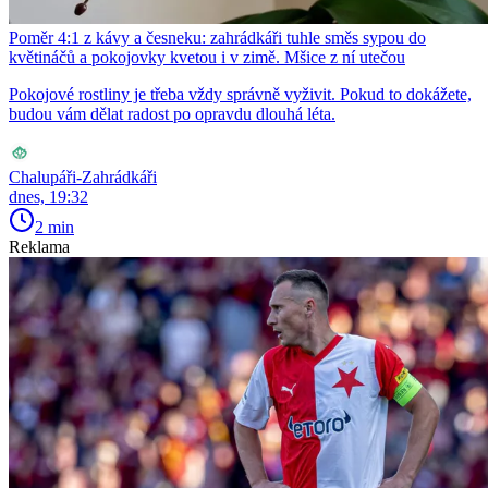
Poměr 4:1 z kávy a česneku: zahrádkáři tuhle směs sypou do
květináčů a pokojovky kvetou i v zimě. Mšice z ní utečou
Pokojové rostliny je třeba vždy správně vyživit. Pokud to dokážete,
budou vám dělat radost po opravdu dlouhá léta.
Chalupáři-Zahrádkáři
dnes, 19:32
2 min
Reklama