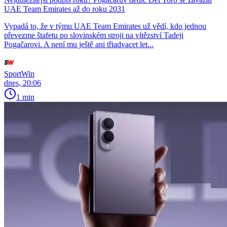
UAE Team Emirates až do roku 2031
Vypadá to, že v týmu UAE Team Emirates už vědí, kdo jednou
převezme štafetu po slovinském stroji na vítězství Tadeji
Pogačarovi. A není mu ještě ani třiadvacet let...
SportWin
dnes, 20:06
1 min