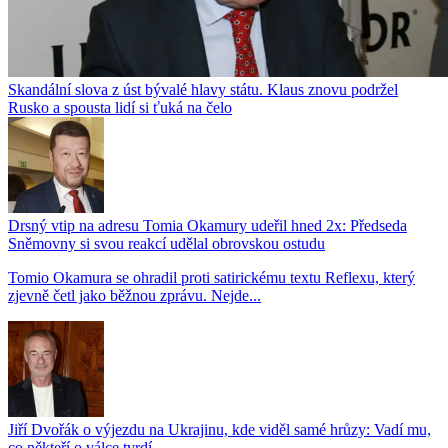
Skandální slova z úst bývalé hlavy státu. Klaus znovu podržel
Rusko a spousta lidí si ťuká na čelo
Drsný vtip na adresu Tomia Okamury udeřil hned 2x: Předseda
Sněmovny si svou reakcí udělal obrovskou ostudu
Tomio Okamura se ohradil proti satirickému textu Reflexu, který
zjevně četl jako běžnou zprávu. Nejde...
Jiří Dvořák o výjezdu na Ukrajinu, kde viděl samé hrůzy: Vadí mu,
co někteří o válce tvrdí