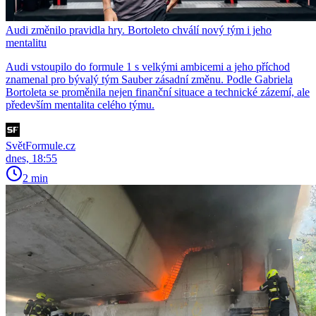
Audi změnilo pravidla hry. Bortoleto chválí nový tým i jeho
mentalitu
Audi vstoupilo do formule 1 s velkými ambicemi a jeho příchod
znamenal pro bývalý tým Sauber zásadní změnu. Podle Gabriela
Bortoleta se proměnila nejen finanční situace a technické zázemí, ale
především mentalita celého týmu.
SvětFormule.cz
dnes, 18:55
2 min