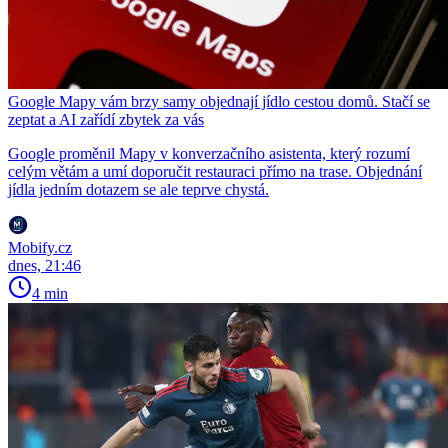
Google Mapy vám brzy samy objednají jídlo cestou domů. Stačí se
zeptat a AI zařídí zbytek za vás
Google proměnil Mapy v konverzačního asistenta, který rozumí
celým větám a umí doporučit restauraci přímo na trase. Objednání
jídla jedním dotazem se ale teprve chystá.
Mobify.cz
dnes, 21:46
4 min