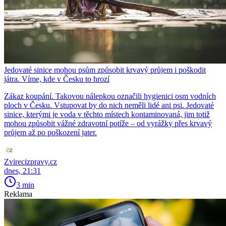
Jedovaté sinice mohou psům způsobit krvavý průjem i poškodit
játra. Víme, kde v Česku to hrozí
Zákaz koupání. Takovou nálepkou označili hygienici osm vodních
ploch v Česku. Vstupovat by do nich neměli lidé ani psi. Jedovaté
sinice, kterými je voda v těchto místech kontaminovaná, jim totiž
mohou způsobit vážné zdravotní potíže – od vyrážky přes krvavý
průjem až po poškození jater.
Zvirecizpravy.cz
dnes, 21:31
3 min
Reklama