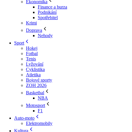
Ekonomika
Finance a burza
Podnikání
Spotřebitel
Krimi
Doprava
Nehody
Sport
Hokej
Fotbal
Tenis
Lyžování
Cyklistika
Atletika
Bojové sporty
ZOH 2026
Basketbal
NBA
Motosport
F1
Auto-moto
Elektromobily
Kultura