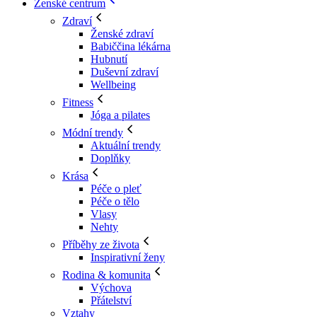
Ženské centrum
Zdraví
Ženské zdraví
Babiččina lékárna
Hubnutí
Duševní zdraví
Wellbeing
Fitness
Jóga a pilates
Módní trendy
Aktuální trendy
Doplňky
Krása
Péče o pleť
Péče o tělo
Vlasy
Nehty
Příběhy ze života
Inspirativní ženy
Rodina & komunita
Výchova
Přátelství
Vztahy