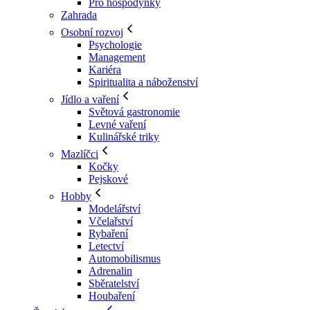
Pro hospodyňky
Zahrada
Osobní rozvoj
Psychologie
Management
Kariéra
Spiritualita a náboženství
Jídlo a vaření
Světová gastronomie
Levné vaření
Kulinářské triky
Mazlíčci
Kočky
Pejskové
Hobby
Modelářství
Včelařství
Rybaření
Letectví
Automobilismus
Adrenalin
Sběratelství
Houbaření