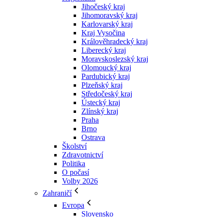
Jihočeský kraj
Jihomoravský kraj
Karlovarský kraj
Kraj Vysočina
Králověhradecký kraj
Liberecký kraj
Moravskoslezský kraj
Olomoucký kraj
Pardubický kraj
Plzeňský kraj
Středočeský kraj
Ústecký kraj
Zlínský kraj
Praha
Brno
Ostrava
Školství
Zdravotnictví
Politika
O počasí
Volby 2026
Zahraničí
Evropa
Slovensko