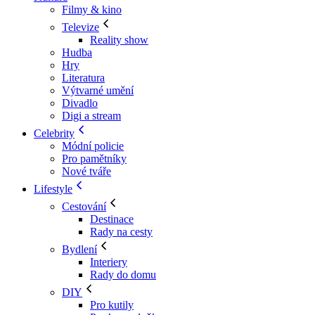
Filmy & kino
Televize
Reality show
Hudba
Hry
Literatura
Výtvarné umění
Divadlo
Digi a stream
Celebrity
Módní policie
Pro pamětníky
Nové tváře
Lifestyle
Cestování
Destinace
Rady na cesty
Bydlení
Interiery
Rady do domu
DIY
Pro kutily