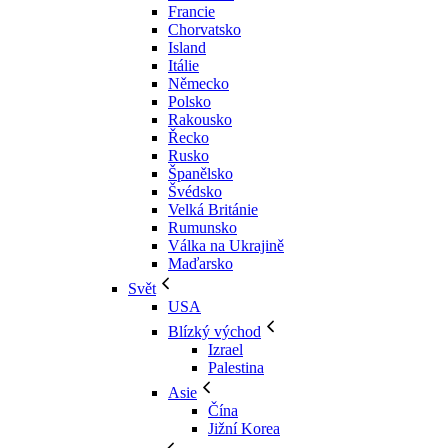
Francie
Chorvatsko
Island
Itálie
Německo
Polsko
Rakousko
Řecko
Rusko
Španělsko
Švédsko
Velká Británie
Rumunsko
Válka na Ukrajině
Maďarsko
Svět
USA
Blízký východ
Izrael
Palestina
Asie
Čína
Jižní Korea