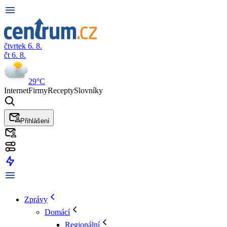
čtvrtek 6. 8.
čt 6. 8.
29°C
Internet
Firmy
Recepty
Slovníky
Přihlášení
Zprávy
Domácí
Regionální