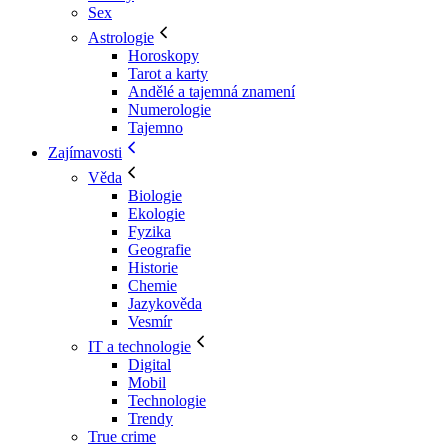
Sex
Astrologie
Horoskopy
Tarot a karty
Andělé a tajemná znamení
Numerologie
Tajemno
Zajímavosti
Věda
Biologie
Ekologie
Fyzika
Geografie
Historie
Chemie
Jazykověda
Vesmír
IT a technologie
Digital
Mobil
Technologie
Trendy
True crime