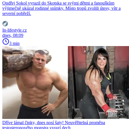
Ondřej Sokol vyrazil do Skotska se svými dětmi a fanouškům
výjimečně ukázal rodinné snímky. Místo tropů zvolili útesy, vítr a
severní pobřeží.
In-lifestyle.cz
dnes, 08:09
3 min
Dříve lámal činky, dnes nosí šaty! Neuvěřitelná proměna
testosteronového monstra vyrazí dech