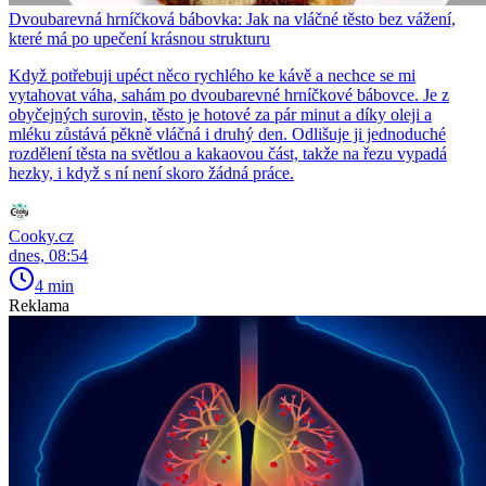
Dvoubarevná hrníčková bábovka: Jak na vláčné těsto bez vážení,
které má po upečení krásnou strukturu
Když potřebuji upéct něco rychlého ke kávě a nechce se mi
vytahovat váha, sahám po dvoubarevné hrníčkové bábovce. Je z
obyčejných surovin, těsto je hotové za pár minut a díky oleji a
mléku zůstává pěkně vláčná i druhý den. Odlišuje ji jednoduché
rozdělení těsta na světlou a kakaovou část, takže na řezu vypadá
hezky, i když s ní není skoro žádná práce.
Cooky.cz
dnes, 08:54
4 min
Reklama