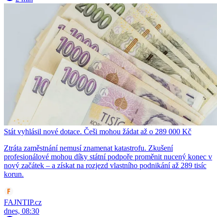
Stát vyhlásil nové dotace. Češi mohou žádat až o 289 000 Kč
Ztráta zaměstnání nemusí znamenat katastrofu. Zkušení
profesionálové mohou díky státní podpoře proměnit nucený konec v
nový začátek – a získat na rozjezd vlastního podnikání až 289 tisíc
korun.
FAJNTIP.cz
dnes, 08:30