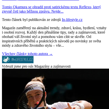
Tomio Okamura se ohradil proti satirickému textu Reflexu, který
zjevně četl jako běžnou zprávu. Nejde...
Tento článek byl publikován ze zdrojů
In-lifestyle.cz
Magazín zaměřený na aktuální trendy, zdraví, krásu, bydlení, vztahy
i osobní rozvoj. Každý den přinášíme tipy, rady a zajímavosti, které
obohatí váš životní styl a pomohou vám cítit se skvěle. Od
inspirativních příběhů a praktických návodů po novinky ze světa
módy a zdravého životního stylu – vše...
Všechny články tohoto autora →
Vybrali jsme pro vás
Magazíny a zajímavosti