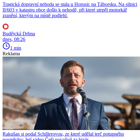
Tragická dopravní nehoda se stala u Horusic na Táborsku. Na silnici
II/603 v katastru obce došlo k nehodě, při které utrpěl motorkář
zranění, kterým na místě podlehl.
Budějcká Drbna
dnes, 08:26
1 min
Reklama
Rakušan si podal Schillerovou, ze které udělal terč potupného
posměchu: Její video Češi považují za bizár