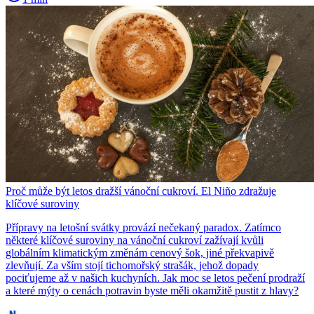
Proč může být letos dražší vánoční cukroví. El Niño zdražuje
klíčové suroviny
Přípravy na letošní svátky provází nečekaný paradox. Zatímco
některé klíčové suroviny na vánoční cukroví zažívají kvůli
globálním klimatickým změnám cenový šok, jiné překvapivě
zlevňují. Za vším stojí tichomořský strašák, jehož dopady
pociťujeme až v našich kuchyních. Jak moc se letos pečení prodraží
a které mýty o cenách potravin byste měli okamžitě pustit z hlavy?