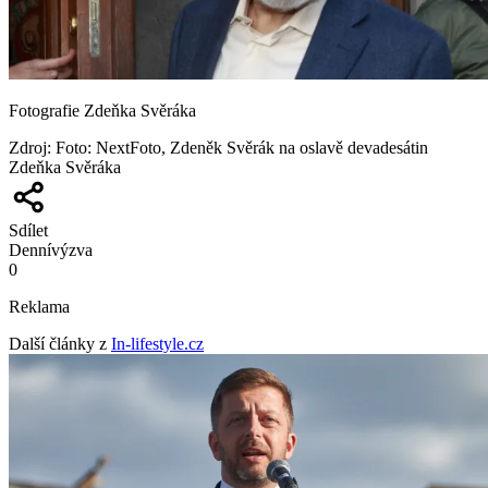
Fotografie Zdeňka Svěráka
Zdroj
:
Foto: NextFoto, Zdeněk Svěrák na oslavě devadesátin
Zdeňka Svěráka
Sdílet
Denní
výzva
0
Reklama
Další články z
In-lifestyle.cz