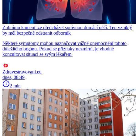
Zubnímu kameni lze předcházet správnou domácí péčí. Ten vzniklý
by měl bezpečně odstranit odborník
Některé symptomy mohou naznačovat vážné onemocnění tohoto
důležitého orgánu. Pokud se příznaky nezmírní, je vhodné
konzultovat situaci se svým lékařem.
Zdravestravovani.eu
dnes, 08:49
2 min