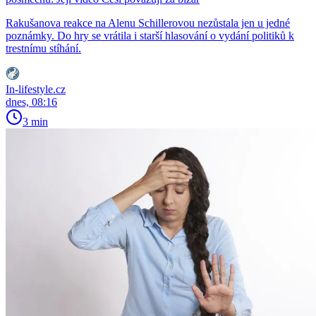
Rakušanova reakce na Alenu Schillerovou nezůstala jen u jedné
poznámky. Do hry se vrátila i starší hlasování o vydání politiků k
trestnímu stíhání.
In-lifestyle.cz
dnes, 08:16
3 min