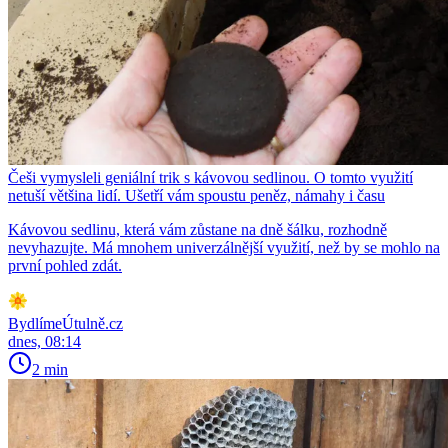
Češi vymysleli geniální trik s kávovou sedlinou. O tomto využití
netuší většina lidí. Ušetří vám spoustu peněz, námahy i času
Kávovou sedlinu, která vám zůstane na dně šálku, rozhodně
nevyhazujte. Má mnohem univerzálnější využití, než by se mohlo na
první pohled zdát.
BydlímeÚtulně.cz
dnes, 08:14
2 min