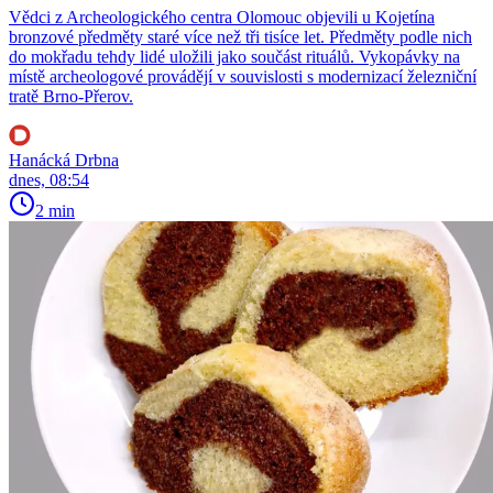
Vědci z Archeologického centra Olomouc objevili u Kojetína
bronzové předměty staré více než tři tisíce let. Předměty podle nich
do mokřadu tehdy lidé uložili jako součást rituálů. Vykopávky na
místě archeologové provádějí v souvislosti s modernizací železniční
tratě Brno-Přerov.
Hanácká Drbna
dnes, 08:54
2 min