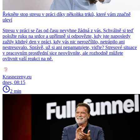
Řekněte stop stresu v práci díky několika triků, které vám značně
uleví
Stresu v práci se čas od času nevyhne žádná z vás. Schválně si teď
položte ruku na srdce a upřímně si odpovězte, kdy jste naposledy
zažily klidný den v práci, kdy vás nic nerozčílilo, netrápilo ani
nestresovalo. Správě, už si ani nepamatujete, viďte? Stresové situace
v pracovním prostřední sice neovlivníte, ale rozhodně můžete
ovlivnit vaší reakci na ně.
Krasnezeny.eu
dnes, 08:15
2 min