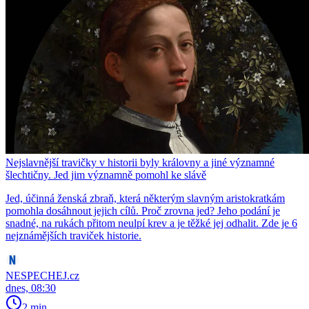
Nejslavnější travičky v historii byly královny a jiné významné
šlechtičny. Jed jim významně pomohl ke slávě
Jed, účinná ženská zbraň, která některým slavným aristokratkám
pomohla dosáhnout jejich cílů. Proč zrovna jed? Jeho podání je
snadné, na rukách přitom neulpí krev a je těžké jej odhalit. Zde je 6
nejznámějších traviček historie.
NESPECHEJ.cz
dnes, 08:30
2 min