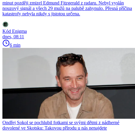
minut později zmizel Edmund Fitzgerald z radaru. Nebyl vyslán
nouzový signál a všech 29 mužů na palubě zahynulo. Přesná příčina
katastrofy nebyla nikdy s jistotou určena.
Kód Enigma
dnes, 08:11
6 min
Ondřej Sokol se pochlubil fotkami se svými dětmi z nádherné
dovolené ve Skotsku: Takovou přírodu u nás nenajdete