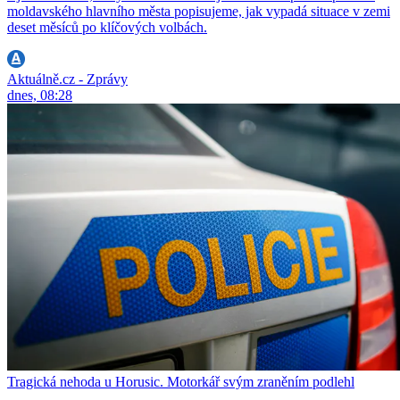
moldavského hlavního města popisujeme, jak vypadá situace v zemi
deset měsíců po klíčových volbách.
Aktuálně.cz - Zprávy
dnes, 08:28
Tragická nehoda u Horusic. Motorkář svým zraněním podlehl