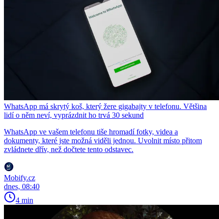
WhatsApp má skrytý koš, který žere gigabajty v telefonu. Většina
lidí o něm neví, vyprázdnit ho trvá 30 sekund
WhatsApp ve vašem telefonu tiše hromadí fotky, videa a
dokumenty, které jste možná viděli jednou. Uvolnit místo přitom
zvládnete dřív, než dočtete tento odstavec.
Mobify.cz
dnes, 08:40
4 min