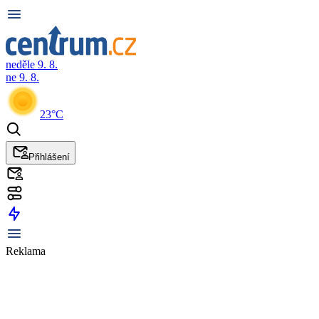
neděle 9. 8.
ne 9. 8.
23°C
Přihlášení
Reklama