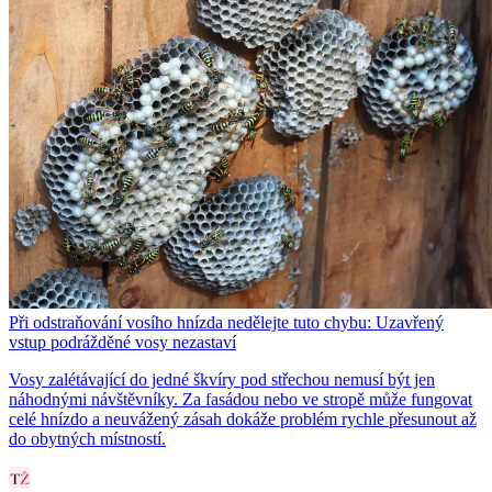
Při odstraňování vosího hnízda nedělejte tuto chybu: Uzavřený
vstup podrážděné vosy nezastaví
Vosy zalétávající do jedné škvíry pod střechou nemusí být jen
náhodnými návštěvníky. Za fasádou nebo ve stropě může fungovat
celé hnízdo a neuvážený zásah dokáže problém rychle přesunout až
do obytných místností.