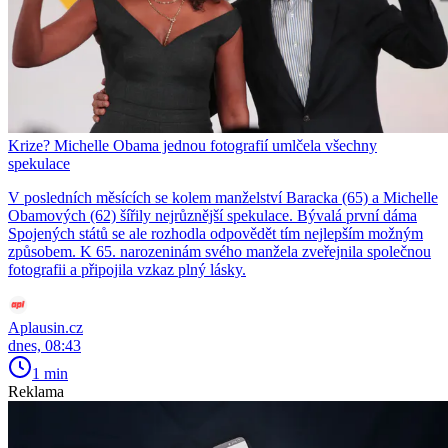
Krize? Michelle Obama jednou fotografií umlčela všechny
spekulace
V posledních měsících se kolem manželství Baracka (65) a Michelle
Obamových (62) šířily nejrůznější spekulace. Bývalá první dáma
Spojených států se ale rozhodla odpovědět tím nejlepším možným
způsobem. K 65. narozeninám svého manžela zveřejnila společnou
fotografii a připojila vzkaz plný lásky.
Aplausin.cz
dnes, 08:43
1 min
Reklama