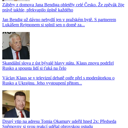
Záběry z domova Jana Bendiga obletěly celé Česko. Že zpěvák žije
právě takhle, překvapilo úplně každého
Jan Bendig už dávno nebydlí jen v pražském bytě. S partnerem
Lukášem Rejmonem si splnil sen o domě za...
Skandální slova z úst bývalé hlavy státu. Klaus znovu podržel
Rusko a spousta lidí si ťuká na čelo
Václav Klaus se v televizní debatě ostře přel s moderátorkou o
Rusko a Ukrajinu. Jeho vystoupení přitom...
Drsný vtip na adresu Tomia Okamury udeřil hned 2x: Předseda
Sněmovny si svou reakcí udělal obrovskou ostudu