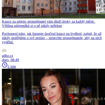
Kauce za nájem: pronajímatel vám dluží úroky za každý měsíc.
Většina nájemníků si o ně nikdy neřekne
Pochopení toho, jak funguje úročení kauce na bydlení, zajistí, že už
nikdy nepřijdete o své peníze – nenechte pronajímatele, aby na nich
vydělal.
adbz.cz
dnes, 08:49
2 min