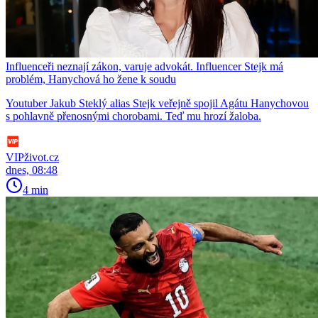
Influenceři neznají zákon, varuje advokát. Influencer Stejk má
problém, Hanychová ho žene k soudu
Youtuber Jakub Steklý alias Stejk veřejně spojil Agátu Hanychovou
s pohlavně přenosnými chorobami. Teď mu hrozí žaloba.
VIPživot.cz
dnes, 08:48
4 min