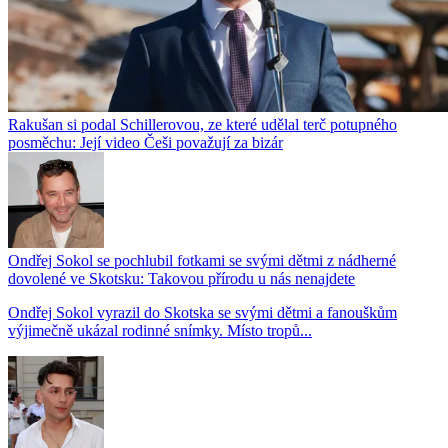
Rakušan si podal Schillerovou, ze které udělal terč potupného
posměchu: Její video Češi považují za bizár
Ondřej Sokol se pochlubil fotkami se svými dětmi z nádherné
dovolené ve Skotsku: Takovou přírodu u nás nenajdete
Ondřej Sokol vyrazil do Skotska se svými dětmi a fanouškům
výjimečně ukázal rodinné snímky. Místo tropů...