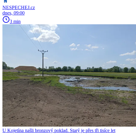
NESPECHEJ.cz
dnes, 09:00
3 min
U Kojetína našli bronzový poklad. Starý je přes tři tisíce let