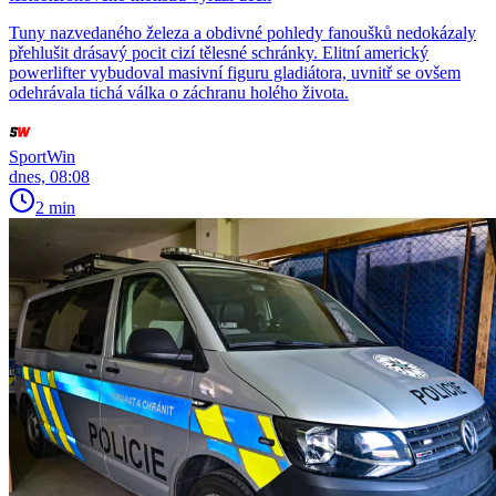
Tuny nazvedaného železa a obdivné pohledy fanoušků nedokázaly
přehlušit drásavý pocit cizí tělesné schránky. Elitní americký
powerlifter vybudoval masivní figuru gladiátora, uvnitř se ovšem
odehrávala tichá válka o záchranu holého života.
SportWin
dnes, 08:08
2 min