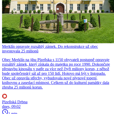
Merklín opravuje rozsáhlý zámek. Do rekonstrukce už obec
investovala 25 milionů
Obec Merklín na jihu Plzeňska s 1150 obyvateli postupně opravuje
rozsáhlý zámek, který získala do majetku po roce 1990. Dokončuje
přestavbu kinosálu v patře za více než čtyři miliony korun, z něhož
bude společenský sál až pro 150 lidí. Hotovo má být v listopadu.
Obec už opravila střechy, vybudovala nové plynové topení,
knihovnu a zasedací místnost. Celkem už do kulturní památky dala
zhruba 25 milionů korun.
Plzeňská Drbna
dnes, 09:02
1 min