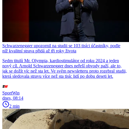
Schwarzenegger upozornil na studii se 103 tisíci účastníky, podle
níž kvalitní strava přidá až tři roky života
Sedm titulů Mr. Olympia, kardiostimulátor od roku 2024 a jeden
nový cíl. Arnold Schwarzenegger dnes neřeší obvody paží, ale to,
jak se dožít víc než sta let. Ve svém newsletteru proto rozebral studii,
která sledovala stravu více než sta tisíc lidí po dobu deseti let.
SportWin
dnes, 08:14
2 min