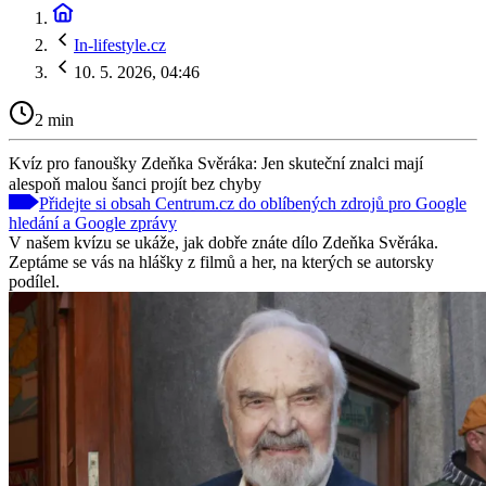
In-lifestyle.cz
10. 5. 2026, 04:46
2 min
Kvíz pro fanoušky Zdeňka Svěráka: Jen skuteční znalci mají
alespoň malou šanci projít bez chyby
Přidejte si obsah Centrum.cz do oblíbených zdrojů pro Google
hledání a Google zprávy
V našem kvízu se ukáže, jak dobře znáte dílo Zdeňka Svěráka.
Zeptáme se vás na hlášky z filmů a her, na kterých se autorsky
podílel.