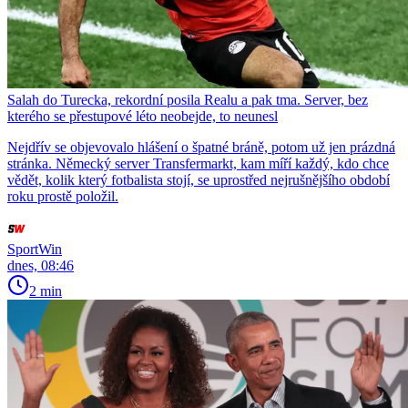
Salah do Turecka, rekordní posila Realu a pak tma. Server, bez
kterého se přestupové léto neobejde, to neunesl
Nejdřív se objevovalo hlášení o špatné bráně, potom už jen prázdná
stránka. Německý server Transfermarkt, kam míří každý, kdo chce
vědět, kolik který fotbalista stojí, se uprostřed nejrušnějšího období
roku prostě položil.
SportWin
dnes, 08:46
2 min