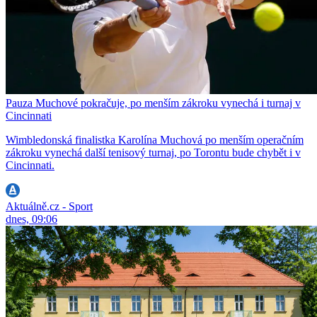
Pauza Muchové pokračuje, po menším zákroku vynechá i turnaj v
Cincinnati
Wimbledonská finalistka Karolína Muchová po menším operačním
zákroku vynechá další tenisový turnaj, po Torontu bude chybět i v
Cincinnati.
Aktuálně.cz - Sport
dnes, 09:06