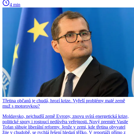
4 min
Třetina občanů je chudá, hrozí krize. Vyřeší problémy malé země
muž s motorovkou?
Moldavsko, nejchudší země Evropy, znovu svírá energetická krize,
politické spory i rostoucí nedůvěra veřejnosti. Nový premiér Vasile
Tofan slibuje liberální reformy. Jenže v zemi, kde třetina obyvatel
žije v chudobě, se rychlá řešení hledají těžko. V reportáži přímo z