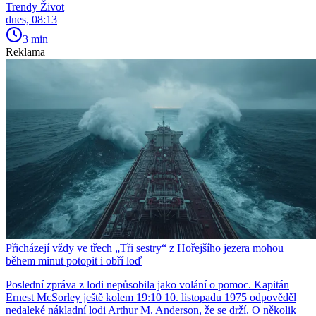
Trendy Život
dnes, 08:13
3 min
Reklama
Přicházejí vždy ve třech „Tři sestry“ z Hořejšího jezera mohou
během minut potopit i obří loď
Poslední zpráva z lodi nepůsobila jako volání o pomoc. Kapitán
Ernest McSorley ještě kolem 19:10 10. listopadu 1975 odpověděl
nedaleké nákladní lodi Arthur M. Anderson, že se drží. O několik