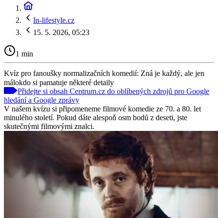
In-lifestyle.cz
15. 5. 2026, 05:23
1 min
Kvíz pro fanoušky normalizačních komedií: Zná je každý, ale jen
málokdo si pamatuje některé detaily
Přidejte si obsah Centrum.cz do oblíbených zdrojů pro Google
hledání a Google zprávy
V našem kvízu si připomeneme filmové komedie ze 70. a 80. let
minulého století. Pokud dáte alespoň osm bodů z deseti, jste
skutečnými filmovými znalci.