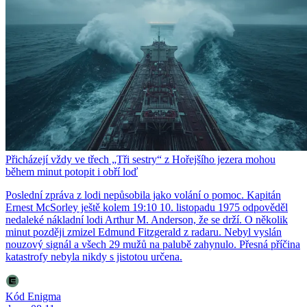
Přicházejí vždy ve třech „Tři sestry“ z Hořejšího jezera mohou
během minut potopit i obří loď
Poslední zpráva z lodi nepůsobila jako volání o pomoc. Kapitán
Ernest McSorley ještě kolem 19:10 10. listopadu 1975 odpověděl
nedaleké nákladní lodi Arthur M. Anderson, že se drží. O několik
minut později zmizel Edmund Fitzgerald z radaru. Nebyl vyslán
nouzový signál a všech 29 mužů na palubě zahynulo. Přesná příčina
katastrofy nebyla nikdy s jistotou určena.
Kód Enigma