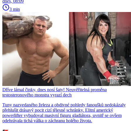
dnes, 08:09
3 min
Dříve lámal činky, dnes nosí šaty! Neuvěřitelná proměna
testosteronového monstra vyrazí dech
Tuny nazvedaného železa a obdivné pohledy fanoušků nedokázaly
přehlušit drásavý pocit cizí tělesné schránky. Elitní americký
powerlifter vybudoval masivní figuru gladiátora, uvnitř se ovšem
odehrávala tichá válka o záchranu holého života.