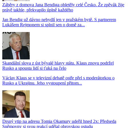
Záběry z domova Jana Bendiga obletěly celé Česko. Že zpěvák žije
právě takhle, překvapilo úplně každého
Jan Bendig už dávno nebydlí jen v pražském bytě. S partnerem
Lukášem Rejmonem si splnil sen o domě za...
Skandální slova z úst bývalé hlavy státu. Klaus znovu podržel
Rusko a spousta lidí si ťuká na čelo
Václav Klaus se v televizní debatě ostře přel s moderátorkou o
Rusko a Ukrajinu. Jeho vystoupení přitom...
Drsný vtip na adresu Tomia Okamury udeřil hned 2x: Předseda
Sněmovny si svou reakcí udělal obrovskou ostudu