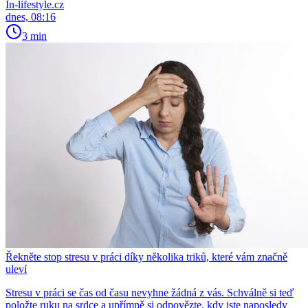
In-lifestyle.cz
dnes, 08:16
3 min
Řekněte stop stresu v práci díky několika triků, které vám značně
uleví
Stresu v práci se čas od času nevyhne žádná z vás. Schválně si teď
položte ruku na srdce a upřímně si odpovězte, kdy jste naposledy