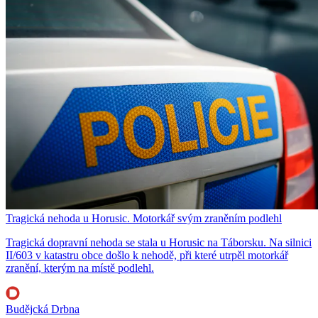
Tragická nehoda u Horusic. Motorkář svým zraněním podlehl
Tragická dopravní nehoda se stala u Horusic na Táborsku. Na silnici
II/603 v katastru obce došlo k nehodě, při které utrpěl motorkář
zranění, kterým na místě podlehl.
Budějcká Drbna