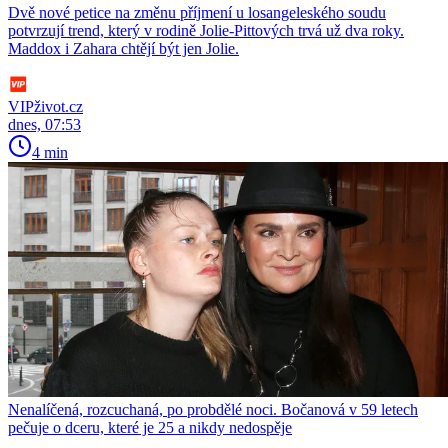
Dvě nové petice na změnu příjmení u losangeleského soudu
potvrzují trend, který v rodině Jolie-Pittových trvá už dva roky.
Maddox i Zahara chtějí být jen Jolie.
VIPživot.cz
dnes, 07:53
4 min
Nenalíčená, rozcuchaná, po probdělé noci. Bočanová v 59 letech
pečuje o dceru, které je 25 a nikdy nedospěje