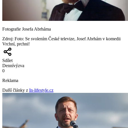
Fotografie Josefa Abrháma
Zdroj
:
Foto: Se svolením České televize, Josef Abrhám v komedii
Vrchní, prchni!
Sdílet
Denní
výzva
0
Reklama
Další články z
In-lifestyle.cz