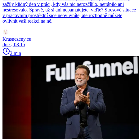
zažily klidný den v práci, kdy vás nic nerozčílilo, netrápilo ani
nestresovalo. Správě, už si ani nepamatujete, viďte? Stresové situace
v pracovním prostřední sice neovlivníte, ale rozhodně můžete
ovlivnit vaší reakci na ně.
Krasnezeny.eu
dnes, 08:15
2 min