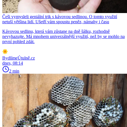
Češi vymysleli geniální trik s kávovou sedlinou. O tomto využití
netuší většina lidí. Ušetří vám spoustu peněz, námahy i času
Kávovou sedlinu, která vám zůstane na dně šálku, rozhodně
nevyhazujte. Má mnohem univerzálnější využití, než by se mohlo na
první pohled zdát.
BydlímeÚtulně.cz
dnes, 08:14
2 min