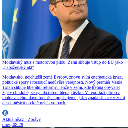
Moldavský muž s motorovou pilou. Zemi slibuje vstup do EU jako
„náboženský akt“
Moldavsko, nejchudší země Evropy, znovu svírá energetická krize,
politické spory i rostoucí nedůvěra veřejnosti. Nový premiér Vasile
Tofan slibuje liberální reformy. Jenže v zemi, kde třetina obyvatel
žije v chudobě, se rychlá řešení hledají těžko. V reportáži přímo z
moldavského hlavního města popisujeme, jak vypadá situace v zemi
deset měsíců po klíčových volbách.
Aktuálně.cz - Zprávy
dnes, 08:28