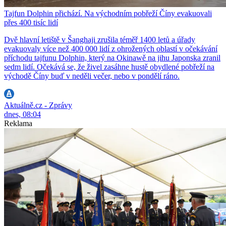
Tajfun Dolphin přichází. Na východním pobřeží Číny evakuovali
přes 400 tisíc lidí
Dvě hlavní letiště v Šanghaji zrušila téměř 1400 letů a úřady
evakuovaly více než 400 000 lidí z ohrožených oblastí v očekávání
příchodu tajfunu Dolphin, který na Okinawě na jihu Japonska zranil
sedm lidí. Očekává se, že živel zasáhne hustě obydlené pobřeží na
východě Číny buď v neděli večer, nebo v pondělí ráno.
Aktuálně.cz - Zprávy
dnes, 08:04
Reklama