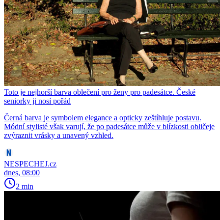
Toto je nejhorší barva oblečení pro ženy pro padesátce. České
seniorky ji nosí pořád
Černá barva je symbolem elegance a opticky zeštíhluje postavu.
Módní stylisté však varují, že po padesátce může v blízkosti obličeje
zvýraznit vrásky a unavený vzhled.
NESPECHEJ.cz
dnes, 08:00
2 min