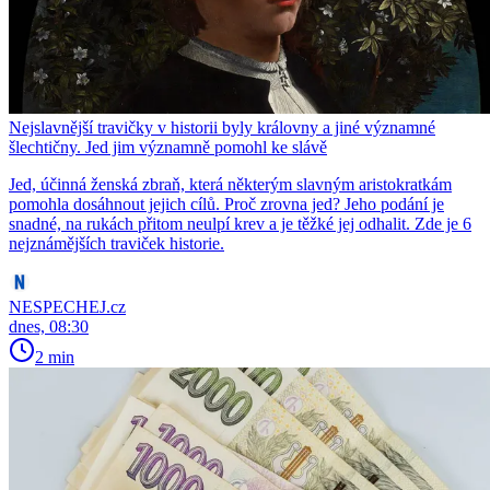
Nejslavnější travičky v historii byly královny a jiné významné
šlechtičny. Jed jim významně pomohl ke slávě
Jed, účinná ženská zbraň, která některým slavným aristokratkám
pomohla dosáhnout jejich cílů. Proč zrovna jed? Jeho podání je
snadné, na rukách přitom neulpí krev a je těžké jej odhalit. Zde je 6
nejznámějších traviček historie.
NESPECHEJ.cz
dnes, 08:30
2 min