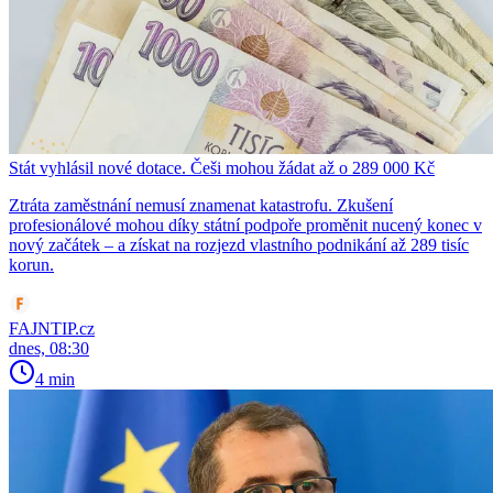
Stát vyhlásil nové dotace. Češi mohou žádat až o 289 000 Kč
Ztráta zaměstnání nemusí znamenat katastrofu. Zkušení
profesionálové mohou díky státní podpoře proměnit nucený konec v
nový začátek – a získat na rozjezd vlastního podnikání až 289 tisíc
korun.
FAJNTIP.cz
dnes, 08:30
4 min