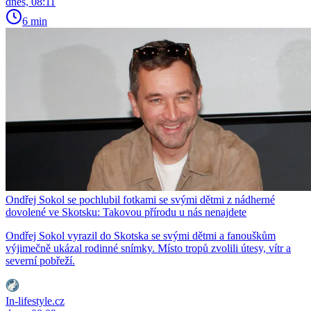
dnes, 08:11
6 min
Ondřej Sokol se pochlubil fotkami se svými dětmi z nádherné
dovolené ve Skotsku: Takovou přírodu u nás nenajdete
Ondřej Sokol vyrazil do Skotska se svými dětmi a fanouškům
výjimečně ukázal rodinné snímky. Místo tropů zvolili útesy, vítr a
severní pobřeží.
In-lifestyle.cz