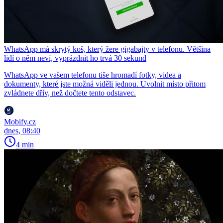
WhatsApp má skrytý koš, který žere gigabajty v telefonu. Většina
lidí o něm neví, vyprázdnit ho trvá 30 sekund
WhatsApp ve vašem telefonu tiše hromadí fotky, videa a
dokumenty, které jste možná viděli jednou. Uvolnit místo přitom
zvládnete dřív, než dočtete tento odstavec.
Mobify.cz
dnes, 08:40
4 min