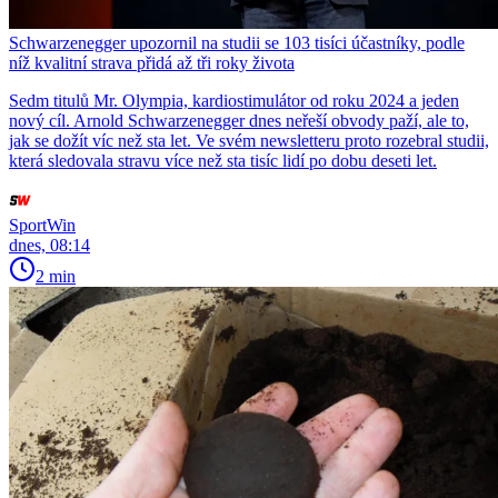
Schwarzenegger upozornil na studii se 103 tisíci účastníky, podle
níž kvalitní strava přidá až tři roky života
Sedm titulů Mr. Olympia, kardiostimulátor od roku 2024 a jeden
nový cíl. Arnold Schwarzenegger dnes neřeší obvody paží, ale to,
jak se dožít víc než sta let. Ve svém newsletteru proto rozebral studii,
která sledovala stravu více než sta tisíc lidí po dobu deseti let.
SportWin
dnes, 08:14
2 min