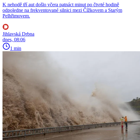
K nehodě tří aut došlo včera patnáct minut po čtvrté hodině
odpoledne na frekventované silnici mezi Čížkovem a Starým
Pelhřimovem.
Jihlavská Drbna
dnes, 08:06
1 min