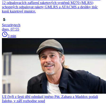
12 odpalovacích zařízení raketových systémů M270 (MLRS)
schopných odpalovat rakety GMLRS a ATACMS a desítky tisíc
kusů kazetové munice.
Securitytech
dnes, 07:55
3 min
Už čtyři z šesti dětí odmítají jméno Pitt. Zahara a Maddox podali
žalobu, v září rozhodne soud