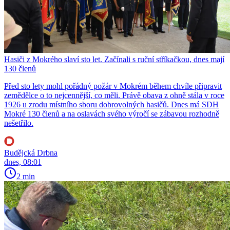
Hasiči z Mokrého slaví sto let. Začínali s ruční stříkačkou, dnes mají
130 členů
Před sto lety mohl pořádný požár v Mokrém během chvíle připravit
zemědělce o to nejcennější, co měli. Právě obava z ohně stála v roce
1926 u zrodu místního sboru dobrovolných hasičů. Dnes má SDH
Mokré 130 členů a na oslavách svého výročí se zábavou rozhodně
nešetřilo.
Budějcká Drbna
dnes, 08:01
2 min