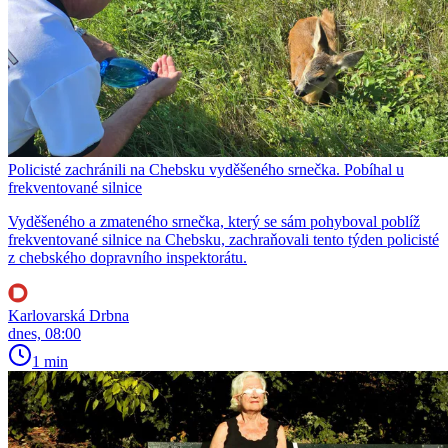
Policisté zachránili na Chebsku vyděšeného srnečka. Pobíhal u
frekventované silnice
Vyděšeného a zmateného srnečka, který se sám pohyboval poblíž
frekventované silnice na Chebsku, zachraňovali tento týden policisté
z chebského dopravního inspektorátu.
Karlovarská Drbna
dnes, 08:00
1 min