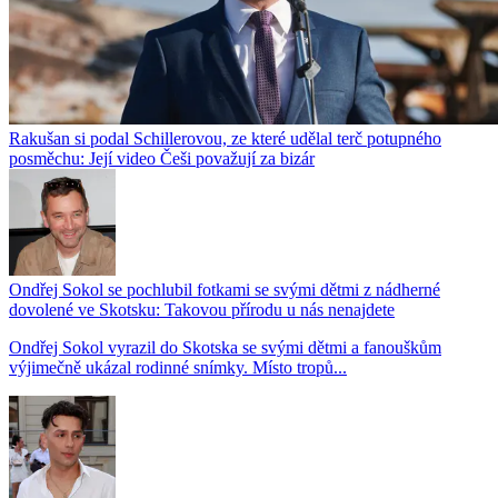
Rakušan si podal Schillerovou, ze které udělal terč potupného
posměchu: Její video Češi považují za bizár
Ondřej Sokol se pochlubil fotkami se svými dětmi z nádherné
dovolené ve Skotsku: Takovou přírodu u nás nenajdete
Ondřej Sokol vyrazil do Skotska se svými dětmi a fanouškům
výjimečně ukázal rodinné snímky. Místo tropů...