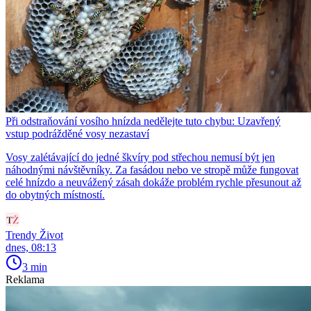
Při odstraňování vosího hnízda nedělejte tuto chybu: Uzavřený
vstup podrážděné vosy nezastaví
Vosy zalétávající do jedné škvíry pod střechou nemusí být jen
náhodnými návštěvníky. Za fasádou nebo ve stropě může fungovat
celé hnízdo a neuvážený zásah dokáže problém rychle přesunout až
do obytných místností.
Trendy Život
dnes, 08:13
3 min
Reklama