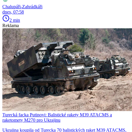
Chalupáři-Zahrádkáři
dnes, 07:58
2 min
Reklama
Turecká facka Putinovi: Balistické rakety M39 ATACMS a
raketomety M270 pro Ukrajinu
Ukrajina koupila od Turecka 70 balistických raket M39 ATACMS,