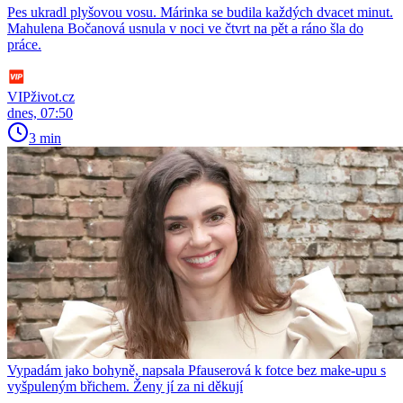
Pes ukradl plyšovou vosu. Márinka se budila každých dvacet minut.
Mahulena Bočanová usnula v noci ve čtvrt na pět a ráno šla do
práce.
VIPživot.cz
dnes, 07:50
3 min
Vypadám jako bohyně, napsala Pfauserová k fotce bez make-upu s
vyšpuleným břichem. Ženy jí za ni děkují