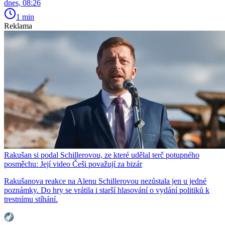
dnes, 08:26
1 min
Reklama
Rakušan si podal Schillerovou, ze které udělal terč potupného
posměchu: Její video Češi považují za bizár
Rakušanova reakce na Alenu Schillerovou nezůstala jen u jedné
poznámky. Do hry se vrátila i starší hlasování o vydání politiků k
trestnímu stíhání.