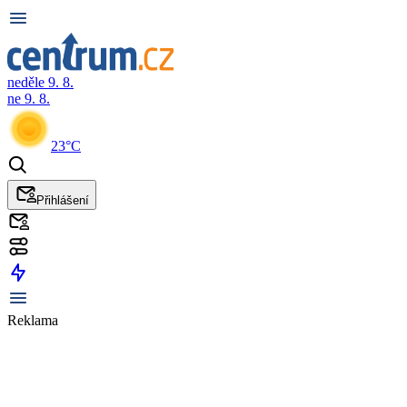
neděle 9. 8.
ne 9. 8.
23°C
Přihlášení
Reklama