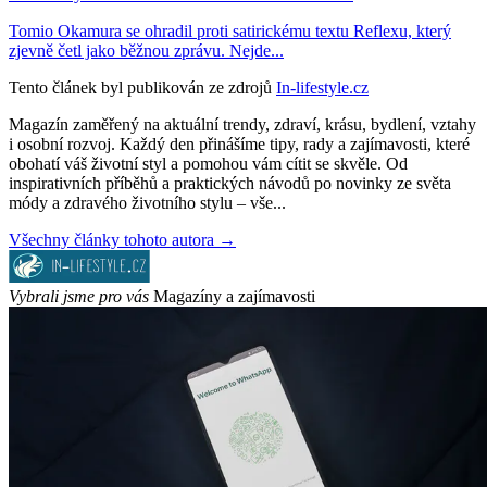
Tomio Okamura se ohradil proti satirickému textu Reflexu, který
zjevně četl jako běžnou zprávu. Nejde...
Tento článek byl publikován ze zdrojů
In-lifestyle.cz
Magazín zaměřený na aktuální trendy, zdraví, krásu, bydlení, vztahy
i osobní rozvoj. Každý den přinášíme tipy, rady a zajímavosti, které
obohatí váš životní styl a pomohou vám cítit se skvěle. Od
inspirativních příběhů a praktických návodů po novinky ze světa
módy a zdravého životního stylu – vše...
Všechny články tohoto autora →
Vybrali jsme pro vás
Magazíny a zajímavosti