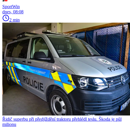
SportWin
dnes, 08:08
2 min
Řidič superbu při předjíždění traktoru přehlédl teslu. Škoda je půl
milionu