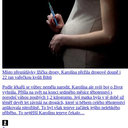
Místo přesnídávky lžička drogy. Karolína přežila drogové doupě i
22 ran vařečkou kvůli Bibli
Podle lékařů se vůbec neměla narodit. Karolína ale svůj boj o život
vyhrála. Přišla na svět na konci sedmého měsíce těhotenství s
porodní váhou pouhých 1,2 kilogramu. Její matka byla v té době už
téměř devět let závislá na drogách, které si během celého těhotenství
aplikovala nitrožilně. To byl však teprve začátek jejího nelehkého
příběhu. To nejtěžší Karolínu teprve čekalo…