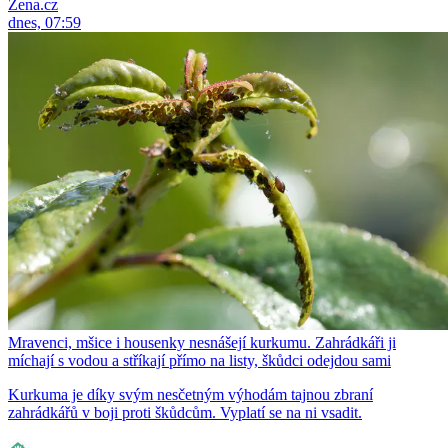
Žena.cz
dnes, 07:59
Mravenci, mšice i housenky nesnášejí kurkumu. Zahrádkáři ji
míchají s vodou a stříkají přímo na listy, škůdci odejdou sami
Kurkuma je díky svým nesčetným výhodám tajnou zbraní
zahrádkářů v boji proti škůdcům. Vyplatí se na ni vsadit.