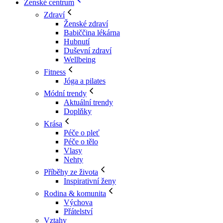
Ženské centrum
Zdraví
Ženské zdraví
Babiččina lékárna
Hubnutí
Duševní zdraví
Wellbeing
Fitness
Jóga a pilates
Módní trendy
Aktuální trendy
Doplňky
Krása
Péče o pleť
Péče o tělo
Vlasy
Nehty
Příběhy ze života
Inspirativní ženy
Rodina & komunita
Výchova
Přátelství
Vztahy