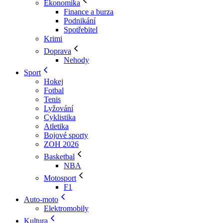
Ekonomika
Finance a burza
Podnikání
Spotřebitel
Krimi
Doprava
Nehody
Sport
Hokej
Fotbal
Tenis
Lyžování
Cyklistika
Atletika
Bojové sporty
ZOH 2026
Basketbal
NBA
Motosport
F1
Auto-moto
Elektromobily
Kultura