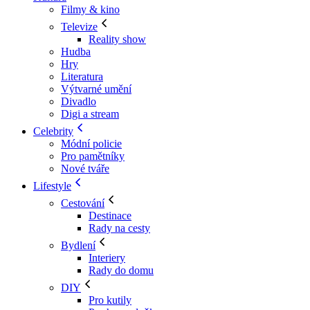
Filmy & kino
Televize
Reality show
Hudba
Hry
Literatura
Výtvarné umění
Divadlo
Digi a stream
Celebrity
Módní policie
Pro pamětníky
Nové tváře
Lifestyle
Cestování
Destinace
Rady na cesty
Bydlení
Interiery
Rady do domu
DIY
Pro kutily