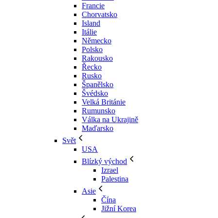
Francie
Chorvatsko
Island
Itálie
Německo
Polsko
Rakousko
Řecko
Rusko
Španělsko
Švédsko
Velká Británie
Rumunsko
Válka na Ukrajině
Maďarsko
Svět
USA
Blízký východ
Izrael
Palestina
Asie
Čína
Jižní Korea