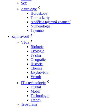
Sex
Astrologie
Horoskopy
Tarot a karty
Andělé a tajemná znamení
Numerologie
Tajemno
Zajímavosti
Věda
Biologie
Ekologie
Fyzika
Geografie
Historie
Chemie
Jazykověda
Vesmír
IT a technologie
Digital
Mobil
Technologie
Trendy
True crime