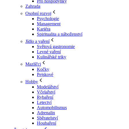
Pro hospodyňky
Zahrada
Osobní rozvoj
Psychologie
Management
Kariéra
Spiritualita a náboženství
Jídlo a vaření
Světová gastronomie
Levné vaření
Kulinářské triky
Mazlíčci
Kočky
Pejskové
Hobby
Modelářství
Včelařství
Rybaření
Letectví
Automobilismus
Adrenalin
Sběratelství
Houbaření