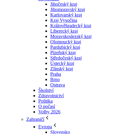
Jihočeský kraj
Jihomoravský kraj
Karlovarský kraj
Kraj Vysočina
Králověhradecký kraj
Liberecký kraj
Moravskoslezský kraj
Olomoucký kraj
Pardubický kraj
Plzeňský kraj
Středočeský kraj
Ústecký kraj
Zlínský kraj
Praha
Brno
Ostrava
Školství
Zdravotnictví
Politika
O počasí
Volby 2026
Zahraničí
Evropa
Slovensko