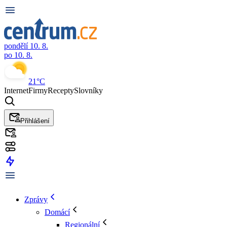
pondělí 10. 8.
po 10. 8.
21°C
Internet
Firmy
Recepty
Slovníky
Přihlášení
Zprávy
Domácí
Regionální