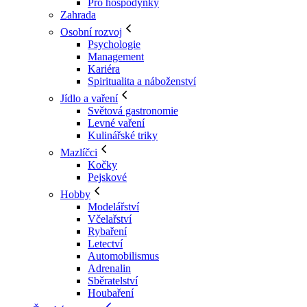
Pro hospodyňky
Zahrada
Osobní rozvoj
Psychologie
Management
Kariéra
Spiritualita a náboženství
Jídlo a vaření
Světová gastronomie
Levné vaření
Kulinářské triky
Mazlíčci
Kočky
Pejskové
Hobby
Modelářství
Včelařství
Rybaření
Letectví
Automobilismus
Adrenalin
Sběratelství
Houbaření