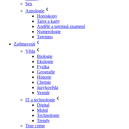
Sex
Astrologie
Horoskopy
Tarot a karty
Andělé a tajemná znamení
Numerologie
Tajemno
Zajímavosti
Věda
Biologie
Ekologie
Fyzika
Geografie
Historie
Chemie
Jazykověda
Vesmír
IT a technologie
Digital
Mobil
Technologie
Trendy
True crime