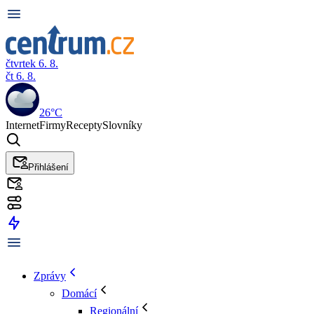
čtvrtek 6. 8.
čt 6. 8.
26°C
Internet
Firmy
Recepty
Slovníky
Přihlášení
Zprávy
Domácí
Regionální