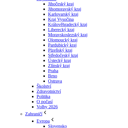
Jihočeský kraj
Jihomoravský kraj
Karlovarský kraj
Kraj Vysočina
Králověhradecký kraj
Liberecký kraj
Moravskoslezský kraj
Olomoucký kraj
Pardubický kraj
Plzeňský kraj
Středočeský kraj
Ústecký kraj
Zlínský kraj
Praha
Brno
Ostrava
Školství
Zdravotnictví
Politika
O počasí
Volby 2026
Zahraničí
Evropa
Slovensko