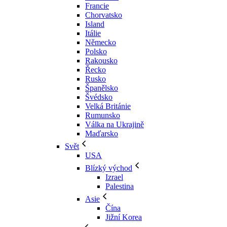
Francie
Chorvatsko
Island
Itálie
Německo
Polsko
Rakousko
Řecko
Rusko
Španělsko
Švédsko
Velká Británie
Rumunsko
Válka na Ukrajině
Maďarsko
Svět
USA
Blízký východ
Izrael
Palestina
Asie
Čína
Jižní Korea