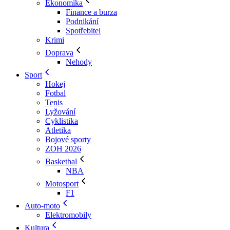
Ekonomika
Finance a burza
Podnikání
Spotřebitel
Krimi
Doprava
Nehody
Sport
Hokej
Fotbal
Tenis
Lyžování
Cyklistika
Atletika
Bojové sporty
ZOH 2026
Basketbal
NBA
Motosport
F1
Auto-moto
Elektromobily
Kultura