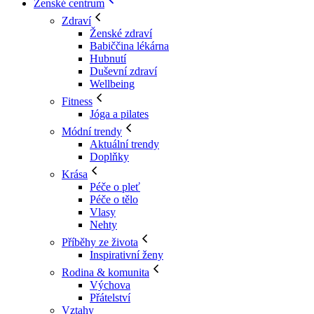
Ženské centrum
Zdraví
Ženské zdraví
Babiččina lékárna
Hubnutí
Duševní zdraví
Wellbeing
Fitness
Jóga a pilates
Módní trendy
Aktuální trendy
Doplňky
Krása
Péče o pleť
Péče o tělo
Vlasy
Nehty
Příběhy ze života
Inspirativní ženy
Rodina & komunita
Výchova
Přátelství
Vztahy