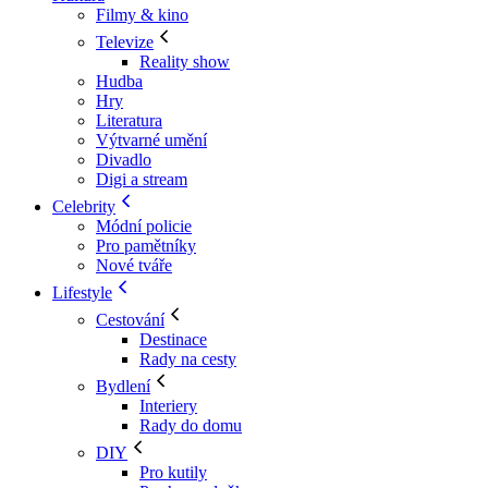
Filmy & kino
Televize
Reality show
Hudba
Hry
Literatura
Výtvarné umění
Divadlo
Digi a stream
Celebrity
Módní policie
Pro pamětníky
Nové tváře
Lifestyle
Cestování
Destinace
Rady na cesty
Bydlení
Interiery
Rady do domu
DIY
Pro kutily