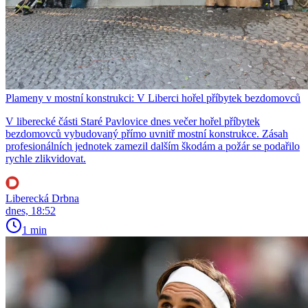
Plameny v mostní konstrukci: V Liberci hořel příbytek bezdomovců
V liberecké části Staré Pavlovice dnes večer hořel příbytek
bezdomovců vybudovaný přímo uvnitř mostní konstrukce. Zásah
profesionálních jednotek zamezil dalším škodám a požár se podařilo
rychle zlikvidovat.
Liberecká Drbna
dnes, 18:52
1 min