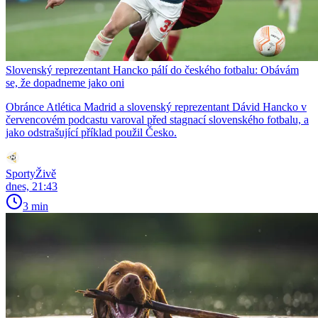
Slovenský reprezentant Hancko pálí do českého fotbalu: Obávám
se, že dopadneme jako oni
Obránce Atlética Madrid a slovenský reprezentant Dávid Hancko v
červencovém podcastu varoval před stagnací slovenského fotbalu, a
jako odstrašující příklad použil Česko.
SportyŽivě
dnes, 21:43
3 min