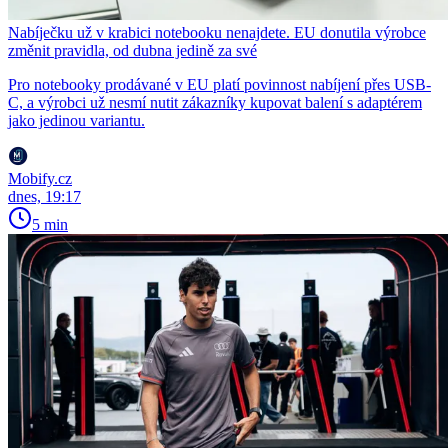
Nabíječku už v krabici notebooku nenajdete. EU donutila výrobce
změnit pravidla, od dubna jedině za své
Pro notebooky prodávané v EU platí povinnost nabíjení přes USB-
C, a výrobci už nesmí nutit zákazníky kupovat balení s adaptérem
jako jedinou variantu.
Mobify.cz
dnes, 19:17
5 min