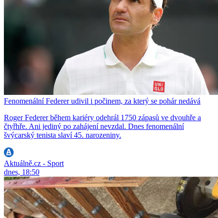
Fenomenální Federer udivil i počinem, za který se pohár nedává
Roger Federer během kariéry odehrál 1750 zápasů ve dvouhře a
čtyřhře. Ani jediný po zahájení nevzdal. Dnes fenomenální
švýcarský tenista slaví 45. narozeniny.
Aktuálně.cz - Sport
dnes, 18:50