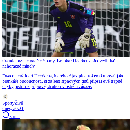
Ostuda bývalé naděje Sparty. Brankář Heerkens předvedl dvě
nehorázné minely
Dvacetiletý Joeri Heerkens, kterého Ajax před rokem kupoval jako
brankáře budoucnosti, si za šest srpnových dnů připsal dvě trapné
chyby, jednu v přípravě, druhou v ostrém zápase.
SportyŽivě
dnes, 20:21
3 min