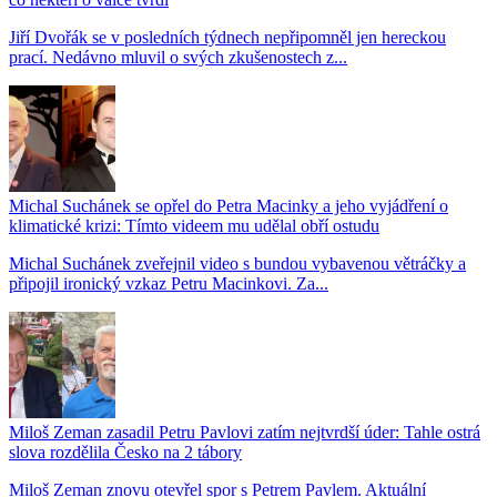
Jiří Dvořák se v posledních týdnech nepřipomněl jen hereckou
prací. Nedávno mluvil o svých zkušenostech z...
Michal Suchánek se opřel do Petra Macinky a jeho vyjádření o
klimatické krizi: Tímto videem mu udělal obří ostudu
Michal Suchánek zveřejnil video s bundou vybavenou větráčky a
připojil ironický vzkaz Petru Macinkovi. Za...
Miloš Zeman zasadil Petru Pavlovi zatím nejtvrdší úder: Tahle ostrá
slova rozdělila Česko na 2 tábory
Miloš Zeman znovu otevřel spor s Petrem Pavlem. Aktuální