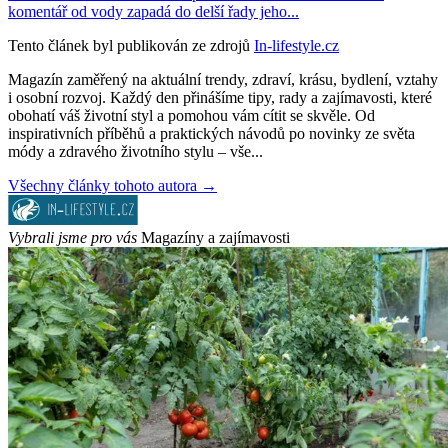
komentář od vody zapadá do delší řady jeho...
Tento článek byl publikován ze zdrojů
In-lifestyle.cz
Magazín zaměřený na aktuální trendy, zdraví, krásu, bydlení, vztahy
i osobní rozvoj. Každý den přinášíme tipy, rady a zajímavosti, které
obohatí váš životní styl a pomohou vám cítit se skvěle. Od
inspirativních příběhů a praktických návodů po novinky ze světa
módy a zdravého životního stylu – vše...
Všechny články tohoto autora →
Vybrali jsme pro vás
Magazíny a zajímavosti