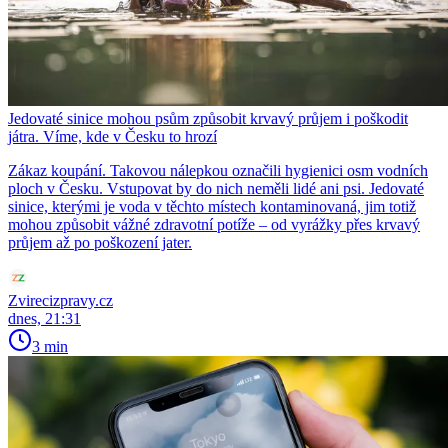
Jedovaté sinice mohou psům způsobit krvavý průjem i poškodit
játra. Víme, kde v Česku to hrozí
Zákaz koupání. Takovou nálepkou označili hygienici osm vodních
ploch v Česku. Vstupovat by do nich neměli lidé ani psi. Jedovaté
sinice, kterými je voda v těchto místech kontaminovaná, jim totiž
mohou způsobit vážné zdravotní potíže – od vyrážky přes krvavý
průjem až po poškození jater.
Zvirecizpravy.cz
dnes, 21:31
3 min