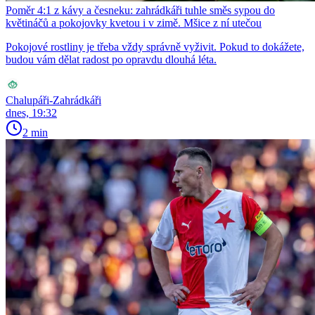
Poměr 4:1 z kávy a česneku: zahrádkáři tuhle směs sypou do
květináčů a pokojovky kvetou i v zimě. Mšice z ní utečou
Pokojové rostliny je třeba vždy správně vyživit. Pokud to dokážete,
budou vám dělat radost po opravdu dlouhá léta.
Chalupáři-Zahrádkáři
dnes, 19:32
2 min