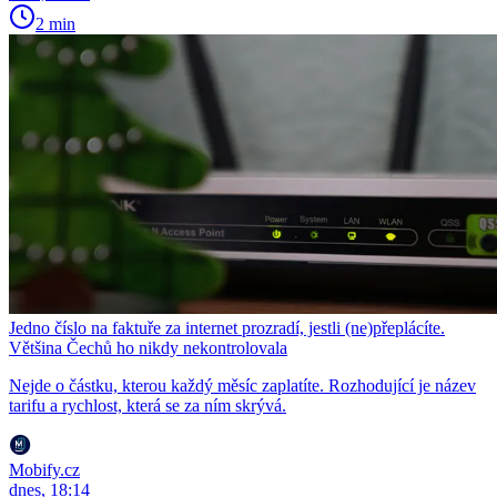
2 min
Jedno číslo na faktuře za internet prozradí, jestli (ne)přeplácíte.
Většina Čechů ho nikdy nekontrolovala
Nejde o částku, kterou každý měsíc zaplatíte. Rozhodující je název
tarifu a rychlost, která se za ním skrývá.
Mobify.cz
dnes, 18:14