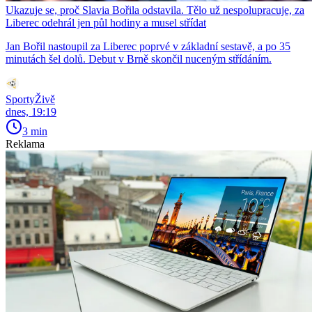
Ukazuje se, proč Slavia Bořila odstavila. Tělo už nespolupracuje, za
Liberec odehrál jen půl hodiny a musel střídat
Jan Bořil nastoupil za Liberec poprvé v základní sestavě, a po 35
minutách šel dolů. Debut v Brně skončil nuceným střídáním.
SportyŽivě
dnes, 19:19
3 min
Reklama