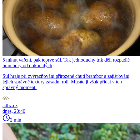
5 minut vaření, pak teprve sůl. Tak jednoduchý trik dělí rozpadlé
brambory od dokonalých
Sůl hraje při zvýrazňování přirozené chuti brambor a zajišťování
jejich správné textury zásadní roli. Musíte ji však přidat v ten
správný moment.
adbz.cz
dnes, 20:40
2 min