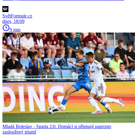
SvětFormule.cz
dnes, 18:09
9 min
Mladá Boleslav - Sparta 2:0. Domácí si připisují naprosto
zasloužený triumf