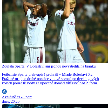
Zoufalá Sparta. V Boleslavi ani jednou nevystřelila na branku
Fotbalisté Sparty překvapivě prohráli v Mladé Boleslavi 0:2.
Pražané mají po druhé porážce v nové sezoně po třech ligových
kolech pouze tři body za upocené domácí vítězství nad Zlínem.
Aktuálně.cz - Sport
dnes, 20:20