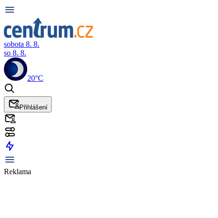
sobota 8. 8.
so 8. 8.
20°C
Přihlášení
Reklama