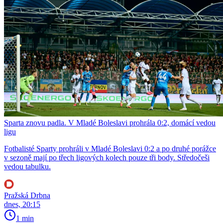
Sparta znovu padla. V Mladé Boleslavi prohrála 0:2, domácí vedou
ligu
Fotbalisté Sparty prohráli v Mladé Boleslavi 0:2 a po druhé porážce
v sezoně mají po třech ligových kolech pouze tři body. Středočeši
vedou tabulku.
Pražská Drbna
dnes, 20:15
1 min