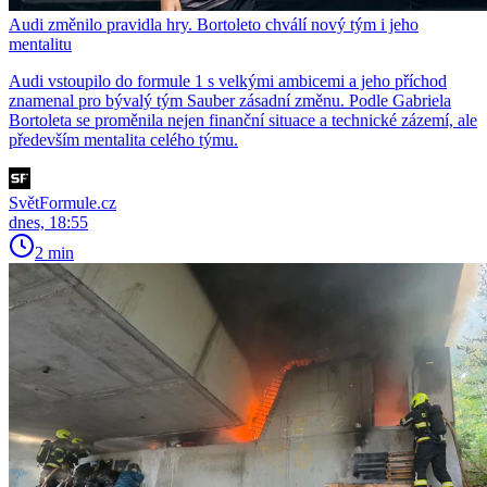
Audi změnilo pravidla hry. Bortoleto chválí nový tým i jeho
mentalitu
Audi vstoupilo do formule 1 s velkými ambicemi a jeho příchod
znamenal pro bývalý tým Sauber zásadní změnu. Podle Gabriela
Bortoleta se proměnila nejen finanční situace a technické zázemí, ale
především mentalita celého týmu.
SvětFormule.cz
dnes, 18:55
2 min