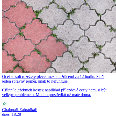
Ocet se solí rozežere plevel mezi dlaždicemi za 12 hodin. Stačí
jeden správný poměr, jinak to nefunguje
Čištění dlažebních kostek například příjezdové cesty nemusí být
velkým problémem. Mnoho prostředků už máte doma.
Chalupáři-Zahrádkáři
dnes, 18:28