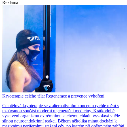
Reklama
Kryoterapie celého těla: Regenerace a prevence vyhoření
Celotělová kryoterapie se z alternativního konceptu rychle mění v
uznávanou součást moderní regenerační medicíny. Krátkodobé
vystavení organismu extrémnímu suchému chladu vyvolává v těle
silnou neuroendokrinní reakci. Během několika minut dochází k
masivnímu perifernímu stažení cév, po kterém při opětovném zahřátí