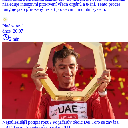
následuje intenzivní prokrvení všech orgánů a tkání. Tento proces
funguje jako přirozený restart pro cévní i imunitní systém.
Plné zdraví
dnes, 20:07
2 min
Nejdůležitější podpis roku? Pogačarův dědic Del Toro se zavázal
UAE Team Emirates až do roku 2031