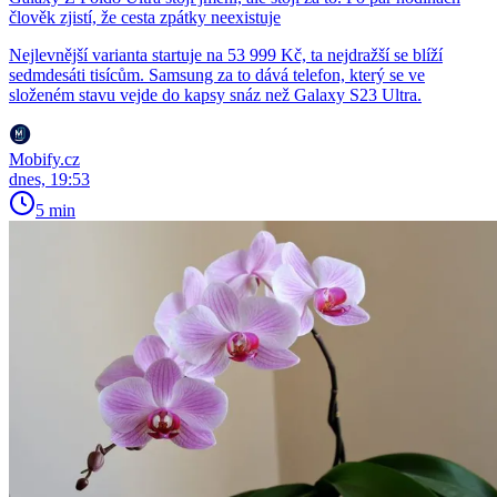
člověk zjistí, že cesta zpátky neexistuje
Nejlevnější varianta startuje na 53 999 Kč, ta nejdražší se blíží
sedmdesáti tisícům. Samsung za to dává telefon, který se ve
složeném stavu vejde do kapsy snáz než Galaxy S23 Ultra.
Mobify.cz
dnes, 19:53
5 min