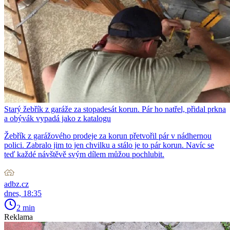
Starý žebřík z garáže za stopadesát korun. Pár ho natřel, přidal prkna
a obývák vypadá jako z katalogu
Žebřík z garážového prodeje za korun přetvořil pár v nádhernou
polici. Zabralo jim to jen chvilku a stálo je to pár korun. Navíc se
teď každé návštěvě svým dílem můžou pochlubit.
adbz.cz
dnes, 18:35
2 min
Reklama