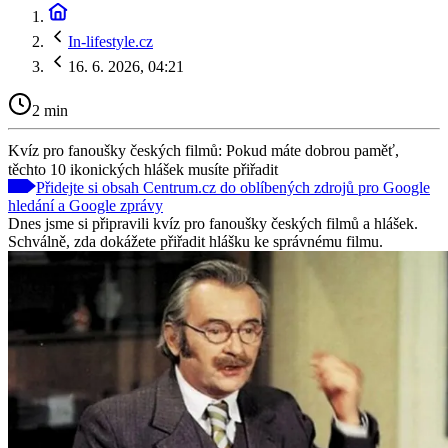
In-lifestyle.cz
16. 6. 2026, 04:21
2 min
Kvíz pro fanoušky českých filmů: Pokud máte dobrou paměť,
těchto 10 ikonických hlášek musíte přiřadit
Přidejte si obsah Centrum.cz do oblíbených zdrojů pro Google
hledání a Google zprávy
Dnes jsme si připravili kvíz pro fanoušky českých filmů a hlášek.
Schválně, zda dokážete přiřadit hlášku ke správnému filmu.