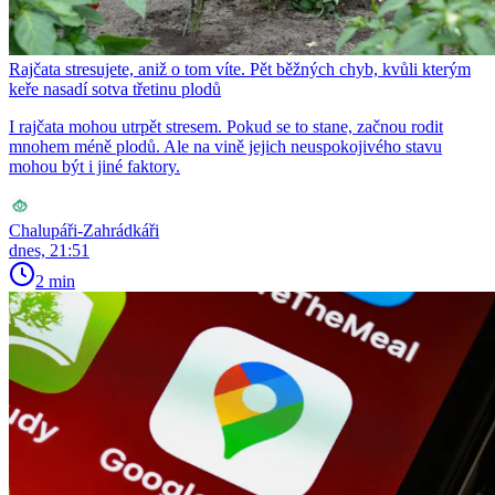
Rajčata stresujete, aniž o tom víte. Pět běžných chyb, kvůli kterým
keře nasadí sotva třetinu plodů
I rajčata mohou utrpět stresem. Pokud se to stane, začnou rodit
mnohem méně plodů. Ale na vině jejich neuspokojivého stavu
mohou být i jiné faktory.
Chalupáři-Zahrádkáři
dnes, 21:51
2 min