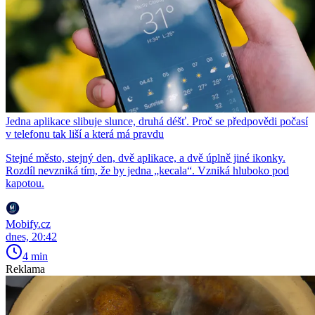
Jedna aplikace slibuje slunce, druhá déšť. Proč se předpovědi počasí
v telefonu tak liší a která má pravdu
Stejné město, stejný den, dvě aplikace, a dvě úplně jiné ikonky.
Rozdíl nevzniká tím, že by jedna „kecala“. Vzniká hluboko pod
kapotou.
Mobify.cz
dnes, 20:42
4 min
Reklama