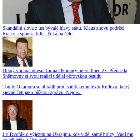
Skandální slova z úst bývalé hlavy státu. Klaus znovu podržel
Rusko a spousta lidí si ťuká na čelo
Drsný vtip na adresu Tomia Okamury udeřil hned 2x: Předseda
Sněmovny si svou reakcí udělal obrovskou ostudu
Tomio Okamura se ohradil proti satirickému textu Reflexu, který
zjevně četl jako běžnou zprávu. Nejde...
Jiří Dvořák o výjezdu na Ukrajinu, kde viděl samé hrůzy: Vadí mu,
co někteří o válce tvrdí