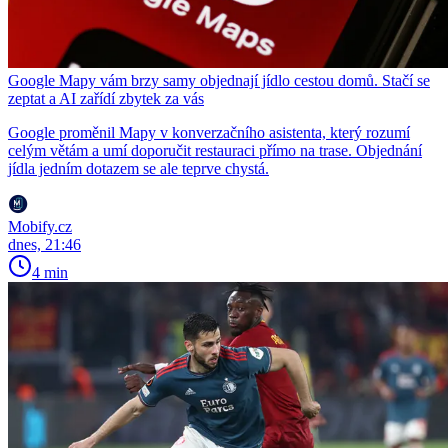
Google Mapy vám brzy samy objednají jídlo cestou domů. Stačí se
zeptat a AI zařídí zbytek za vás
Google proměnil Mapy v konverzačního asistenta, který rozumí
celým větám a umí doporučit restauraci přímo na trase. Objednání
jídla jedním dotazem se ale teprve chystá.
Mobify.cz
dnes, 21:46
4 min