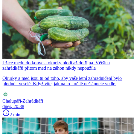
Lžíce medu do konve a okurky plodí až do října. Většina
zahrádkářů přitom med na záhon nikdy nepoužila
Okurky a med jsou tu od toho, aby vaše letní zahradničení bylo
plodné i veselé. Když víte, jak na to, určitě nešlápnete vedle.
Chalupáři-Zahrádkáři
dnes, 20:38
2 min