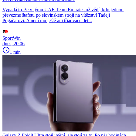
Vypadá to, že v týmu UAE Team Emirates už vědí, kdo jednou
převezme štafetu po slovinském stroji na vítězství Tadeji
Pogačarovi. A není mu ještě ani třiadvacet let...
SportWin
dnes, 20:06
1 min
Galaxy Z Fold8 Ultra stojí jmění, ale stojí za to. Po pár hodinách