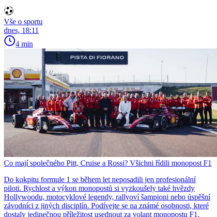
Vše o sportu
dnes, 18:11
4 min
Co mají společného Pitt, Cruise a Rossi? Všichni řídili monopost F1
Do kokpitu formule 1 se během let neposadili jen profesionální
piloti. Rychlost a výkon monopostů si vyzkoušely také hvězdy
Hollywoodu, motocyklové legendy, rallyoví šampioni nebo úspěšní
závodníci z jiných disciplín. Podívejte se na známé osobnosti, které
dostaly jedinečnou příležitost usednout za volant monopostu F1.