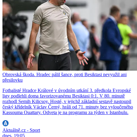
Obrovská škoda. Hradec pálil šance, proti Besiktasi nevyužil ani
přesilovku
Fotbalisté Hradce Králové v úvodním utkání 3. předkola Evropské
ligy podlehli doma favorizovanému Besiktasi 0:1. V 80. minutě
rozhodl Semih Kilicsoy. Hosté, v jejichž základní sestavě nastoupil
český křídelník Václav Černý, hráli od 71. minuty bez vyloučeného
Kassouma Ouattary. Odveta je na programu za týden v Istanbulu.
Aktuálně.cz - Sport
dnes, 19:05