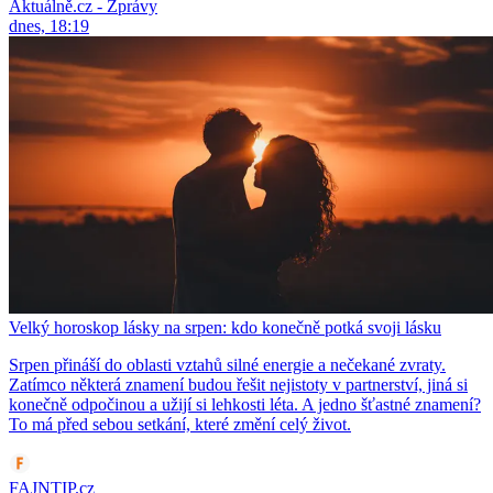
Aktuálně.cz - Zprávy
dnes, 18:19
Velký horoskop lásky na srpen: kdo konečně potká svoji lásku
Srpen přináší do oblasti vztahů silné energie a nečekané zvraty.
Zatímco některá znamení budou řešit nejistoty v partnerství, jiná si
konečně odpočinou a užijí si lehkosti léta. A jedno šťastné znamení?
To má před sebou setkání, které změní celý život.
FAJNTIP.cz