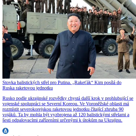
Stovka balistických střel pro Putina. „Rakeťák“ Kim posílá do
Ruska raketovou jednotku
Rusko podle ukrajinské rozvědky chystá další krok v prohlubující se
vojenské spolupráci se Severní Koreou. Ve Voroněžské oblasti má
rozmístit severokorejskou raketovou jednotku čítající zhruba 90
vojáků. Ta by mohla být vyzbrojena až 120 balistickými střelami a
šesti odpalovacími zařízeními určenými k útokům na Ukrajinu.