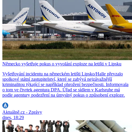
Německo vyšetřuje pokus o vyvolání exploze na letišti v Lipsku
Vyšetřování incidentu na německém letišti Lipsko/Halle převzalo
spolkové státní zastupitelství, které se zabývá nejzávažnější
kriminalitou týkající se například ohrožení bezpečnosti. Informovala
o tom ve čtvrtek agentura DPA. Úřad se sídlem v Karlsruhe má
podle agentury podezření na úmyslný pokus o způsobení exploze.
Aktuálně.cz - Zprávy
dnes, 18:29