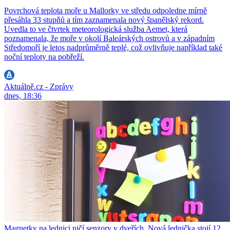
Povrchová teplota moře u Mallorky ve středu odpoledne mírně
přesáhla 33 stupňů a tím zaznamenala nový španělský rekord.
Uvedla to ve čtvrtek meteorologická služba Aemet, která
poznamenala, že moře v okolí Baleárských ostrovů a v západním
Středomoří je letos nadprůměrně teplé, což ovlivňuje například také
noční teploty na pobřeží.
Aktuálně.cz - Zprávy
dnes, 18:36
Magnetky na lednici ničí senzory v dveřích. Nová lednička stojí 12