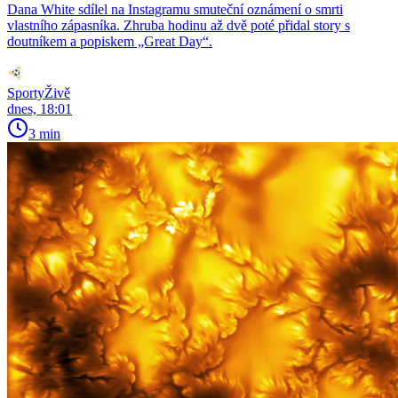
Dana White sdílel na Instagramu smuteční oznámení o smrti
vlastního zápasníka. Zhruba hodinu až dvě poté přidal story s
doutníkem a popiskem „Great Day“.
SportyŽivě
dnes, 18:01
3 min