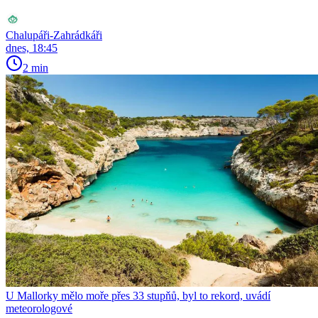
Chalupáři-Zahrádkáři
dnes, 18:45
2 min
U Mallorky mělo moře přes 33 stupňů, byl to rekord, uvádí
meteorologové