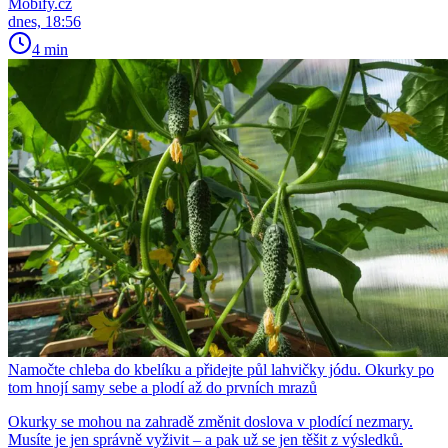
Mobify.cz
dnes, 18:56
4 min
Namočte chleba do kbelíku a přidejte půl lahvičky jódu. Okurky po
tom hnojí samy sebe a plodí až do prvních mrazů
Okurky se mohou na zahradě změnit doslova v plodící nezmary.
Musíte je jen správně vyživit – a pak už se jen těšit z výsledků.