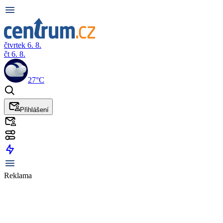
čtvrtek 6. 8.
čt 6. 8.
27°C
Přihlášení
Reklama