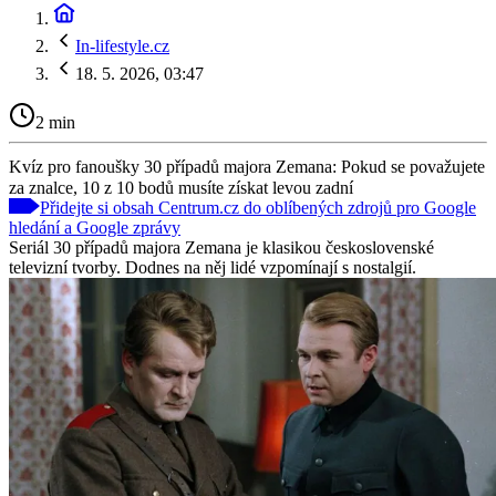
In-lifestyle.cz
18. 5. 2026, 03:47
2 min
Kvíz pro fanoušky 30 případů majora Zemana: Pokud se považujete
za znalce, 10 z 10 bodů musíte získat levou zadní
Přidejte si obsah Centrum.cz do oblíbených zdrojů pro Google
hledání a Google zprávy
Seriál 30 případů majora Zemana je klasikou československé
televizní tvorby. Dodnes na něj lidé vzpomínají s nostalgií.