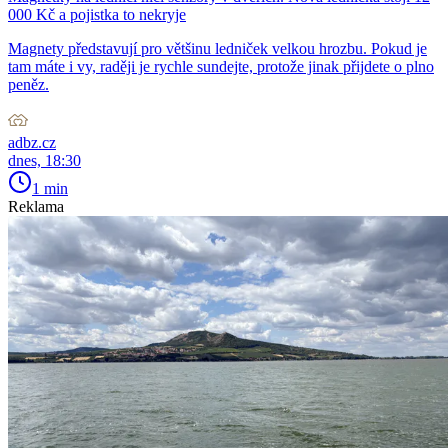
000 Kč a pojistka to nekryje
Magnety představují pro většinu ledniček velkou hrozbu. Pokud je
tam máte i vy, raději je rychle sundejte, protože jinak přijdete o plno
peněz.
adbz.cz
dnes, 18:30
1 min
Reklama