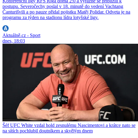
Konferenční ligy RFS Riga doma 2:0 a výrazně se přiblížili k
postupu. Severočechy poslal v 18. minutě do vedení Vachtang
Čanturišvili a po pauze přidal pojistku Matěj Polidar. Odveta je na
programu za týden na stadionu lídra lotyšské ligy.
Aktuálně.cz - Sport
dnes, 18:03
Šéf UFC White vzdal hold zesnulému Nascimentovi a krátce nato se
na sítích pochlubil doutníkem a skvělým dnem