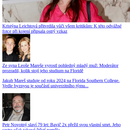
Kristýna Leichtová přitvrdila vůči všem kritikům: K této odvážné
fotce při kojení připsala ostrý vzkaz
Ze syna Leoše Mareše vyrostl pohledný mladý muž: Moderátor
prozradil, kolik stojí jeho studium na Floridě
Jakub Mareš studuje od roku 2024 na Florida Southern College.
Vedle byznysu je součástí univerzitního týmu...
Petr Novotný slaví 79 let: Bavič 2x přežil svou vlastní smrt. Jeho
sestra však takové štěstí neměla