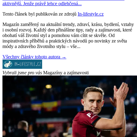
aktivnější. Jenže právě lehce odlehčená...
Tento článek byl publikován ze zdrojů
In-lifestyle.cz
Magazín zaměřený na aktuální trendy, zdraví, krásu, bydlení, vztahy
i osobní rozvoj. Každý den přinášíme tipy, rady a zajímavosti, které
obohatí váš životní styl a pomohou vám cítit se skvěle. Od
inspirativních příběhů a praktických návodů po novinky ze světa
módy a zdravého životního stylu – vše...
Všechny články tohoto autora →
Vybrali jsme pro vás
Magazíny a zajímavosti