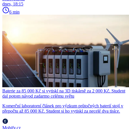
dnes, 18:15
6 min
Baterie za 85 000 Kč si vytiskl na 3D tiskárně za 2 000 Kč. Student
dal potom návod zadarmo celému světu
Komerční laboratorní článek pro výzkum průtočných baterií stojí v
přepočtu až 85 000 Kč. Student si ho vytiskl za necelé dva tisíce.
Mobify.cz