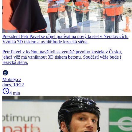
Prezident Petr Pavel se přijel podívat na nový kostel v Neratovicích.
Vzniká 3D tiskem a uvnitř bude lezecká stěna
Petr Pavel v květnu navštívil staveniště prvního kostela v Česku,
jehož věž má vzniknout 3D tiskem betonu. Součástí věže bude i
lezecká stěna.
Mobify.cz
dnes, 19:22
4 min