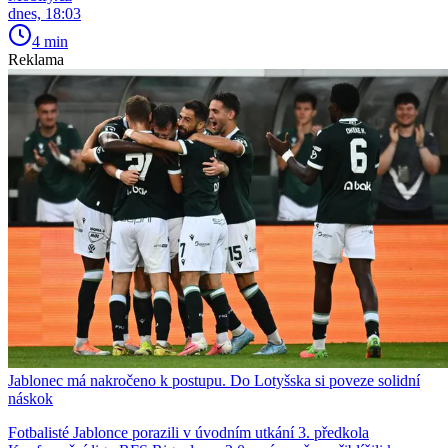
dnes, 18:03
4 min
Reklama
Jablonec má nakročeno k postupu. Do Lotyšska si poveze solidní
náskok
Fotbalisté Jablonce porazili v úvodním utkání 3. předkola