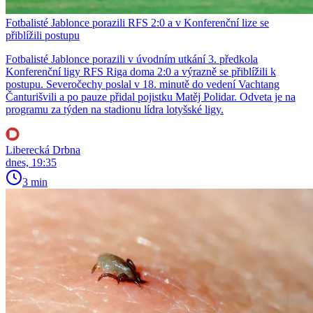
Fotbalisté Jablonce porazili RFS 2:0 a v Konferenční lize se
přiblížili postupu
Fotbalisté Jablonce porazili v úvodním utkání 3. předkola
Konferenční ligy RFS Riga doma 2:0 a výrazně se přiblížili k
postupu. Severočechy poslal v 18. minutě do vedení Vachtang
Čanturišvili a po pauze přidal pojistku Matěj Polidar. Odveta je na
programu za týden na stadionu lídra lotyšské ligy.
Liberecká Drbna
dnes, 19:35
3 min