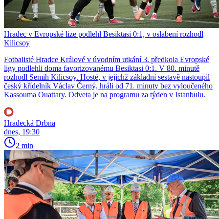
Hradec v Evropské lize podlehl Besiktasi 0:1, v oslabení rozhodl
Kilicsoy
Fotbalisté Hradce Králové v úvodním utkání 3. předkola Evropské
ligy podlehli doma favorizovanému Besiktasi 0:1. V 80. minutě
rozhodl Semih Kilicsoy. Hosté, v jejichž základní sestavě nastoupil
český křídelník Václav Černý, hráli od 71. minuty bez vyloučeného
Kassouma Ouattary. Odveta je na programu za týden v Istanbulu.
Hradecká Drbna
dnes, 19:30
2 min