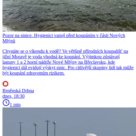
Pozor na sinice. Hygienici varují před koupáním v části Nových
Mlýnů
Chystáte se o víkendu k vodě? Ve většině přírodních koupališť na
jižní Moravě je voda vhodná ke koupání. Výjimkou zůstávají
laguny 1 a 2 horní nádrže Nové Mlýny na Břeclavsku, kde
hygienici dál evidují výskyt sinic. Pro citlivější skupiny lidí tak může
být koupání zdravotním rizikem.
Brněnská Drbna
dnes, 18:30
1 min