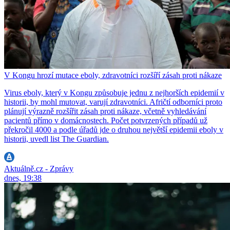
V Kongu hrozí mutace eboly, zdravotníci rozšíří zásah proti nákaze
Virus eboly, který v Kongu způsobuje jednu z nejhorších epidemií v
historii, by mohl mutovat, varují zdravotníci. Afričtí odborníci proto
plánují výrazně rozšířit zásah proti nákaze, včetně vyhledávání
pacientů přímo v domácnostech. Počet potvrzených případů už
překročil 4000 a podle úřadů jde o druhou největší epidemii eboly v
historii, uvedl list The Guardian.
Aktuálně.cz - Zprávy
dnes, 19:38