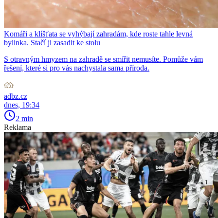
Komáři a klíšťata se vyhýbají zahradám, kde roste tahle levná
bylinka. Stačí ji zasadit ke stolu
S otravným hmyzem na zahradě se smířit nemusíte. Pomůže vám
řešení, které si pro vás nachystala sama příroda.
adbz.cz
dnes, 19:34
2 min
Reklama