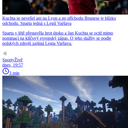
Kuchta se nevešel ani na Lyon a po příchodu Brunese je blízko
odchodu. Sparta jedná s Legií Varšava
Sparta v létě přestavěla hrot útoku a Jan Kuchta se ocitl mimo
nominaci na klíčový evropský zápas. O jeho služby se podle
polských zdrojů zajímá Legia Varšava.
SportyŽivě
dnes, 19:57
3 min