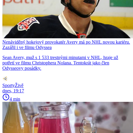
Nenáviděný hokejový provokatér Avery má po NHL novou kariéru.
Zazářil i ve filmu Odyssea
Sean Avery, muž s 1 533 trestnými minutami v NHL, hraje už
potřetí ve filmu Christophera Nolana. Tentokrát jako člen
Odysseovy posádky.
SportyŽivě
dnes, 19:17
4 min