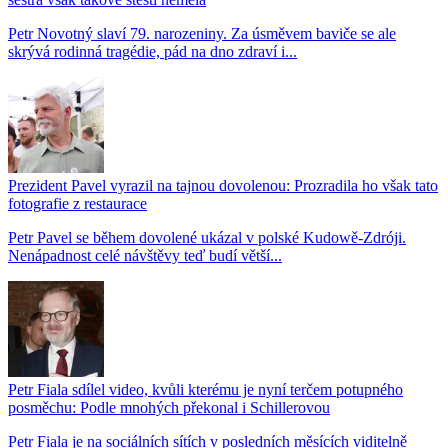
Petr Novotný slaví 79. narozeniny. Za úsměvem baviče se ale
skrývá rodinná tragédie, pád na dno zdraví i...
Prezident Pavel vyrazil na tajnou dovolenou: Prozradila ho však tato
fotografie z restaurace
Petr Pavel se během dovolené ukázal v polské Kudowě-Zdróji.
Nenápadnost celé návštěvy teď budí větší...
Petr Fiala sdílel video, kvůli kterému je nyní terčem potupného
posměchu: Podle mnohých překonal i Schillerovou
Petr Fiala je na sociálních sítích v posledních měsících viditelně