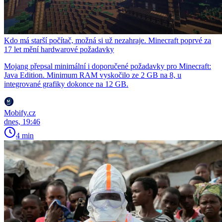
Kdo má starší počítač, možná si už nezahraje. Minecraft poprvé za
17 let mění hardwarové požadavky
Mojang přepsal minimální i doporučené požadavky pro Minecraft:
Java Edition. Minimum RAM vyskočilo ze 2 GB na 8, u
integrované grafiky dokonce na 12 GB.
Mobify.cz
dnes, 19:46
4 min