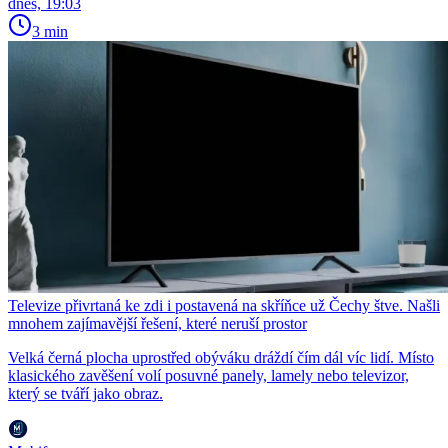
dnes, 19:03
3 min
Televize přivrtaná ke zdi i postavená na skříňce už Čechy štve. Našli
mnohem zajímavější řešení, které neruší prostor
Velká černá plocha uprostřed obýváku dráždí čím dál víc lidí. Místo
klasického zavěšení volí posuvné panely, lamely nebo televizor,
který se tváří jako obraz.