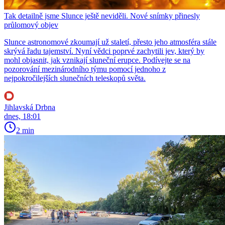
Tak detailně jsme Slunce ještě neviděli. Nové snímky přinesly
průlomový objev
Slunce astronomové zkoumají už staletí, přesto jeho atmosféra stále
skrývá řadu tajemství. Nyní vědci poprvé zachytili jev, který by
mohl objasnit, jak vznikají sluneční erupce. Podívejte se na
pozorování mezinárodního týmu pomocí jednoho z
nejpokročilejších slunečních teleskopů světa.
Jihlavská Drbna
dnes, 18:01
2 min