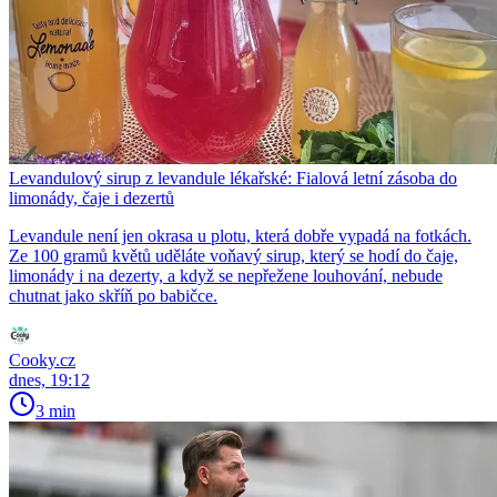
Levandulový sirup z levandule lékařské: Fialová letní zásoba do
limonády, čaje i dezertů
Levandule není jen okrasa u plotu, která dobře vypadá na fotkách.
Ze 100 gramů květů uděláte voňavý sirup, který se hodí do čaje,
limonády i na dezerty, a když se nepřežene louhování, nebude
chutnat jako skříň po babičce.
Cooky.cz
dnes, 19:12
3 min