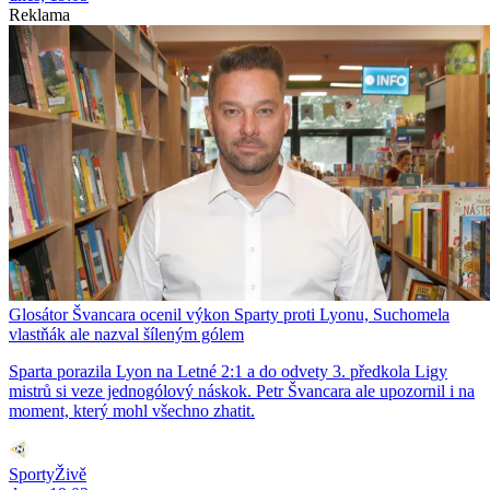
Reklama
Glosátor Švancara ocenil výkon Sparty proti Lyonu, Suchomela
vlastňák ale nazval šíleným gólem
Sparta porazila Lyon na Letné 2:1 a do odvety 3. předkola Ligy
mistrů si veze jednogólový náskok. Petr Švancara ale upozornil i na
moment, který mohl všechno zhatit.
SportyŽivě