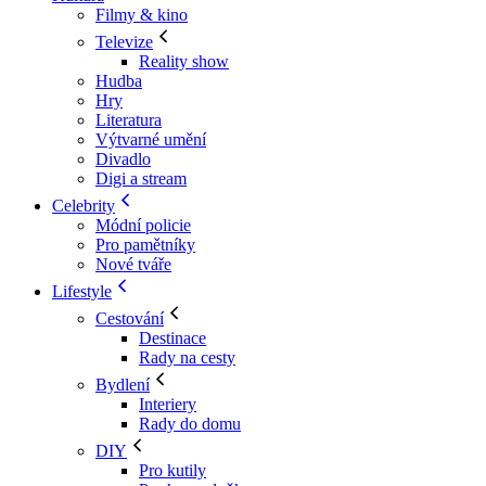
Filmy & kino
Televize
Reality show
Hudba
Hry
Literatura
Výtvarné umění
Divadlo
Digi a stream
Celebrity
Módní policie
Pro pamětníky
Nové tváře
Lifestyle
Cestování
Destinace
Rady na cesty
Bydlení
Interiery
Rady do domu
DIY
Pro kutily