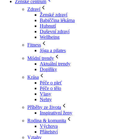
Ženské centrum
Zdraví
Ženské zdraví
Babiččina lékárna
Hubnutí
Duševní zdraví
Wellbeing
Fitness
Jóga a pilates
Módní trendy
Aktuální trendy
Doplňky
Krása
Péče o pleť
Péče o tělo
Vlasy
Nehty
Příběhy ze života
Inspirativní ženy
Rodina & komunita
Výchova
Přátelství
Vztahy