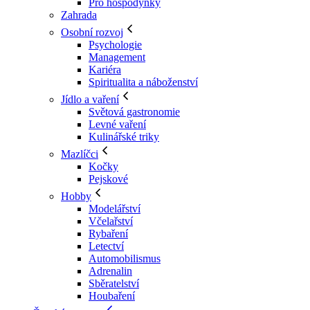
Pro hospodyňky
Zahrada
Osobní rozvoj
Psychologie
Management
Kariéra
Spiritualita a náboženství
Jídlo a vaření
Světová gastronomie
Levné vaření
Kulinářské triky
Mazlíčci
Kočky
Pejskové
Hobby
Modelářství
Včelařství
Rybaření
Letectví
Automobilismus
Adrenalin
Sběratelství
Houbaření