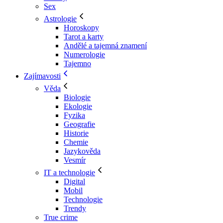
Sex
Astrologie
Horoskopy
Tarot a karty
Andělé a tajemná znamení
Numerologie
Tajemno
Zajímavosti
Věda
Biologie
Ekologie
Fyzika
Geografie
Historie
Chemie
Jazykověda
Vesmír
IT a technologie
Digital
Mobil
Technologie
Trendy
True crime