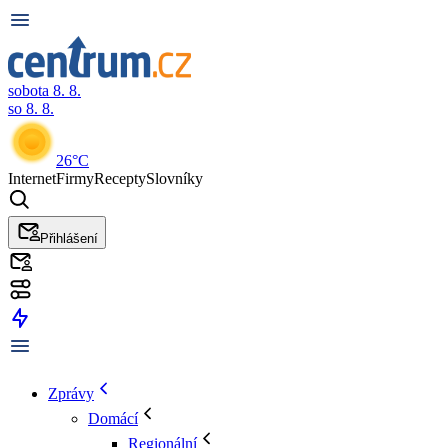
sobota 8. 8.
so 8. 8.
26°C
Internet
Firmy
Recepty
Slovníky
Přihlášení
Zprávy
Domácí
Regionální