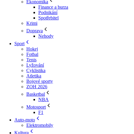
Ekonomika
Finance a burza
Podnikání
Spotřebitel
Krimi
Doprava
Nehody
Sport
Hokej
Fotbal
Tenis
Lyžování
Cyklistika
Atletika
Bojové sporty
ZOH 2026
Basketbal
NBA
Motosport
F1
Auto-moto
Elektromobily
Kultura