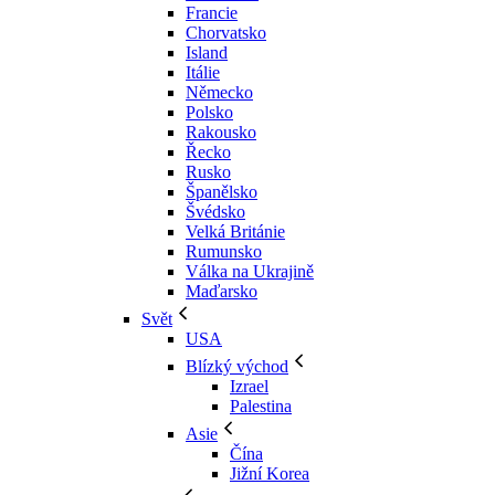
Francie
Chorvatsko
Island
Itálie
Německo
Polsko
Rakousko
Řecko
Rusko
Španělsko
Švédsko
Velká Británie
Rumunsko
Válka na Ukrajině
Maďarsko
Svět
USA
Blízký východ
Izrael
Palestina
Asie
Čína
Jižní Korea