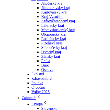
Jihočeský kraj
Jihomoravský kraj
Karlovarský kraj
Kraj Vysočina
Králověhradecký kraj
Liberecký kraj
Moravskoslezský kraj
Olomoucký kraj
Pardubický kraj
Plzeňský kraj
Středočeský kraj
Ústecký kraj
Zlínský kraj
Praha
Brno
Ostrava
Školství
Zdravotnictví
Politika
O počasí
Volby 2026
Zahraničí
Evropa
Slovensko