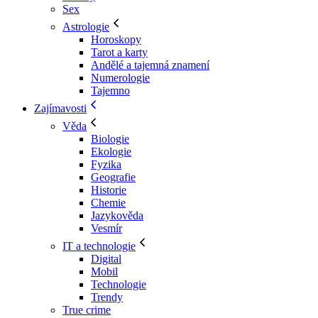
Sex
Astrologie
Horoskopy
Tarot a karty
Andělé a tajemná znamení
Numerologie
Tajemno
Zajímavosti
Věda
Biologie
Ekologie
Fyzika
Geografie
Historie
Chemie
Jazykověda
Vesmír
IT a technologie
Digital
Mobil
Technologie
Trendy
True crime