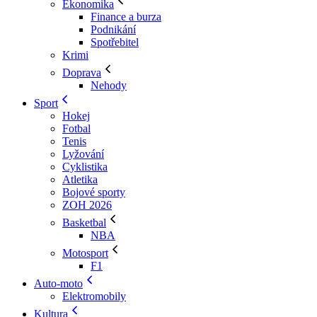
Ekonomika
Finance a burza
Podnikání
Spotřebitel
Krimi
Doprava
Nehody
Sport
Hokej
Fotbal
Tenis
Lyžování
Cyklistika
Atletika
Bojové sporty
ZOH 2026
Basketbal
NBA
Motosport
F1
Auto-moto
Elektromobily
Kultura