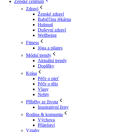
Ženské centrum
Zdraví
Ženské zdraví
Babiččina lékárna
Hubnutí
Duševní zdraví
Wellbeing
Fitness
Jóga a pilates
Módní trendy
Aktuální trendy
Doplňky
Krása
Péče o pleť
Péče o tělo
Vlasy
Nehty
Příběhy ze života
Inspirativní ženy
Rodina & komunita
Výchova
Přátelství
Vztahy