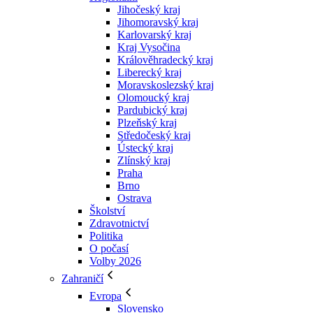
Jihočeský kraj
Jihomoravský kraj
Karlovarský kraj
Kraj Vysočina
Králověhradecký kraj
Liberecký kraj
Moravskoslezský kraj
Olomoucký kraj
Pardubický kraj
Plzeňský kraj
Středočeský kraj
Ústecký kraj
Zlínský kraj
Praha
Brno
Ostrava
Školství
Zdravotnictví
Politika
O počasí
Volby 2026
Zahraničí
Evropa
Slovensko