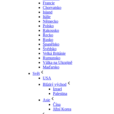
Francie
Chorvatsko
Island
Itálie
Německo
Polsko
Rakousko
Řecko
Rusko
Španělsko
Švédsko
Velká Británie
Rumunsko
Válka na Ukrajině
Maďarsko
Svět
USA
Blízký východ
Izrael
Palestina
Asie
Čína
Jižní Korea