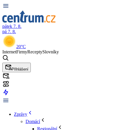
pátek 7. 8.
pá 7. 8.
20°C
Internet
Firmy
Recepty
Slovníky
Přihlášení
Zprávy
Domácí
Regionální