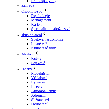
Pro hospodyňky
Zahrada
Osobní rozvoj
Psychologie
Management
Kariéra
Spiritualita a náboženství
Jídlo a vaření
Světová gastronomie
Levné vaření
Kulinářské triky
Mazlíčci
Kočky
Pejskové
Hobby
Modelářství
Včelařství
Rybaření
Letectví
Automobilismus
Adrenalin
Sběratelství
Houbaření