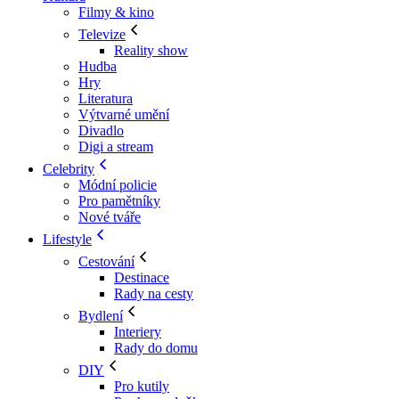
Filmy & kino
Televize
Reality show
Hudba
Hry
Literatura
Výtvarné umění
Divadlo
Digi a stream
Celebrity
Módní policie
Pro pamětníky
Nové tváře
Lifestyle
Cestování
Destinace
Rady na cesty
Bydlení
Interiery
Rady do domu
DIY
Pro kutily