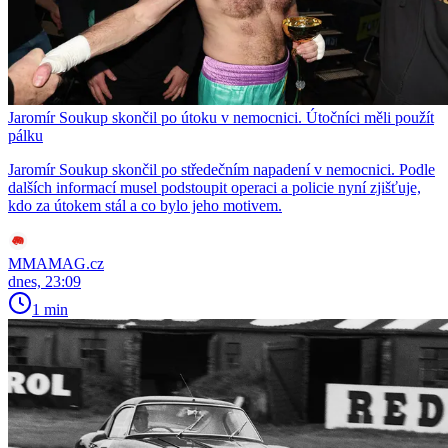
Jaromír Soukup skončil po útoku v nemocnici. Útočníci měli použít
pálku
Jaromír Soukup skončil po středečním napadení v nemocnici. Podle
dalších informací musel podstoupit operaci a policie nyní zjišťuje,
kdo za útokem stál a co bylo jeho motivem.
MMAMAG.cz
dnes, 23:09
1 min