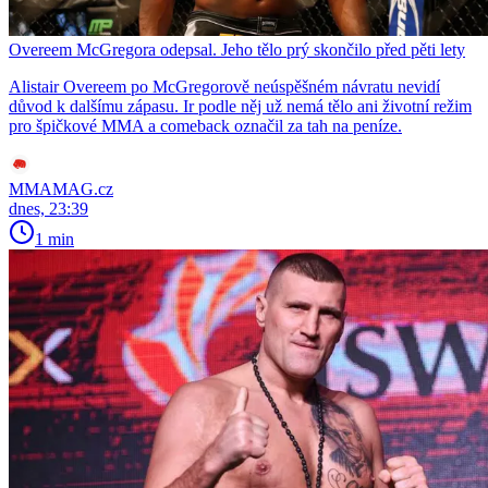
Overeem McGregora odepsal. Jeho tělo prý skončilo před pěti lety
Alistair Overeem po McGregorově neúspěšném návratu nevidí
důvod k dalšímu zápasu. Ir podle něj už nemá tělo ani životní režim
pro špičkové MMA a comeback označil za tah na peníze.
MMAMAG.cz
dnes, 23:39
1 min