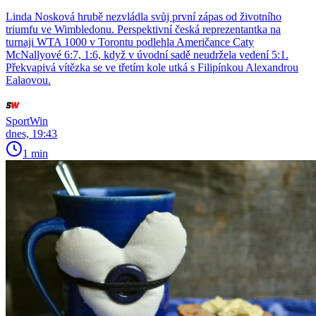
Linda Nosková hrubě nezvládla svůj první zápas od životního
triumfu ve Wimbledonu. Perspektivní česká reprezentantka na
turnaji WTA 1000 v Torontu podlehla Američance Caty
McNallyové 6:7, 1:6, když v úvodní sadě neudržela vedení 5:1.
Překvapivá vítězka se ve třetím kole utká s Filipínkou Alexandrou
Ealaovou.
SportWin
dnes, 19:43
1 min