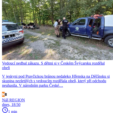
Vedoucí nedbal zákazu. S dětmi si v Českém Švýcarsku rozdělal
oheň
V jeskyni pod Pravčickou bránou nedaleko Hřenska na Děčínsku si
skupina nezletilých s vedoucím rozdělala oheň, který při odchodu
neuhasila. V národním parku České…
Náš REGION
dnes, 18:50
1 min