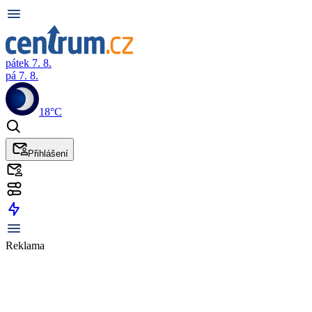
pátek 7. 8.
pá 7. 8.
18°C
Přihlášení
Reklama