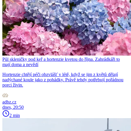
Půl skleničky pod keř a hortenzie kvetou do října. Zahrádkáři to
mají doma a nevědí
Hortenzie chtějí péči obzvlášť v létě, když se jim z květů dělají
nadýchané koule jako z pohádky. Právě tehdy potřebují pořádnou
porci živin.
adbz.cz
dnes, 20:50
2 min