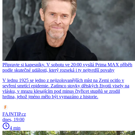
Připravte si kapesníky. V sobotu ve 20:00 vysílá Prima MAX příběh
podle skutečné události, který rozseká i ty nejtvrdší povahy
V lednu 1925 se jedno z nejizolovanějších míst na Zemi ocitlo v
sevření smrtící epidemie. Zatímco stovky dětských životů visely na
vlásku, v mrazu klesajícím pod minus čtyřicet stupňů se zrodil
hrdina, jehož jméno mělo být vymazáno z historie.
FAJNTIP.cz
dnes, 19:00
4 min