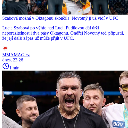
Szabová možná v Oktagonu skončila. Novotný ji už vidí v UFC
Lucia Szabová po výhře nad Lucií Pudilovou dál drží
neporazitelnost i dva pásy Oktagonu. Ondřej Novotný teď připustil,
že její další zápas už může přijít v UFC.
MMAMAG.cz
dnes, 23:26
1 min