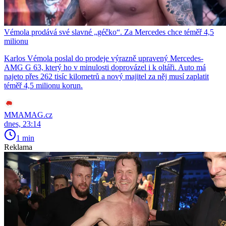
Vémola prodává své slavné „géčko“. Za Mercedes chce téměř 4,5
milionu
Karlos Vémola poslal do prodeje výrazně upravený Mercedes-
AMG G 63, který ho v minulosti doprovázel i k oltáři. Auto má
najeto přes 262 tisíc kilometrů a nový majitel za něj musí zaplatit
téměř 4,5 milionu korun.
MMAMAG.cz
dnes, 23:14
1 min
Reklama