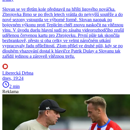
Slovan se ve třetím kole představil na hřišti ligového nováčka.
Zbrojovka Brno se po třech letech vrátila do nejvyšší soutěže a do
nové sezony vstoupila ve výborné formě. Slovan naopak po
bojovném výkonu proti Teplicím chtěl znovu naskočit na vítěznou
vlnu. V úvodu duelu hlavní sudí po zásahu videorozhodčího zrušil
udělenou červenou kartu pro Zbrojovku. První půle tak skončila
bezbrankově, přesto si oba celky ve velmi náročném utkání
vypracovaly řadu příležitostí. Zlom přišel ve druhé půli, kdy se po
dlouhém vhazování dostal k hlavičce Patrik Dulay a Slovanu tak
zařídil jedinou a zároveň vítěznou trefu.
Liberecká Drbna
dnes, 19:24
2 min
Reklama