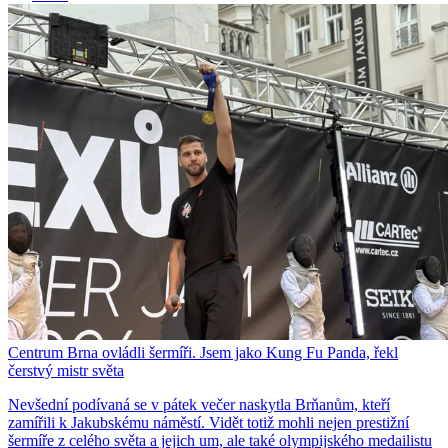
Centrum Brna ovládli šermíři. Jsem jako Kung Fu Panda, řekl
čerstvý mistr světa
Nevšední podívaná se v pátek večer naskytla Brňanům, kteří
zamířili k Jakubskému náměstí. Vidět totiž mohli nejen prestižní
šermíře z celého světa a jejich um, ale také olympijského medailistu