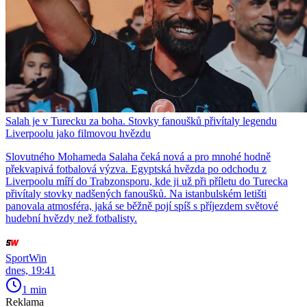
Salah je v Turecku za boha. Stovky fanoušků přivítaly legendu
Liverpoolu jako filmovou hvězdu
Slovutného Mohameda Salaha čeká nová a pro mnohé hodně
překvapivá fotbalová výzva. Egyptská hvězda po odchodu z
Liverpoolu míří do Trabzonsporu, kde ji už při příletu do Turecka
přivítaly stovky nadšených fanoušků. Na istanbulském letišti
panovala atmosféra, jaká se běžně pojí spíš s příjezdem světové
hudební hvězdy než fotbalisty.
SportWin
dnes, 19:41
1 min
Reklama