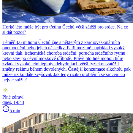
Horké léto může být pro třetinu Čechů větší zátěží pro srdce. Na co
si dát pozor?
Téměř 3,6 milionu Čechů žije s některým z kardiovaskulárních
onemocnění nebo jejich následky. Patří mezi ně například vysoký
krevní tlak, ischemická choroba srdeční, porucha srdečního rytmu
nebo stav po cévní mozkové příhodě. Právě tito lidé mohou hůře
zvládat vysoké letní teploty, dehydrataci, větší fyzickou zátěž i
změny režimu během dovolených. Častější konzumace alkoholu pak
může riziko dále zvyšovat. Jak tedy riziko problémů se srdcem co
nejvíc snížit?
Plné zdraví
dnes, 19:43
5 min