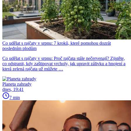
Co udělat s rajčaty v srpnu: 7 kroků, které pomohou dozrát
posledním plodům
Co udělat s rajčaty v srpnu: Proč rajčata stále nečervenají? Zjistěte,
co odstranit, kdy zaštipovat vrcholy, jak upravit zálivku a hnojení a
která zelená rajčata už můžete …
Planeta zahrady
dnes, 19:41
7 min