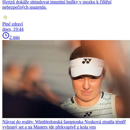
Hertzů dokáže stimulovat imunitní buňky v mozku k čištění
nebezpečných usazenin.
Plné zdraví
dnes, 19:44
2 min
Návrat do reality. Wimbledonská šampionka Nosková ztratila téměř
vyhraný set a na Masters jde překvapivě z kola ven