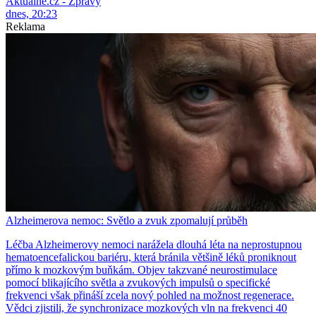
Aktuálně.cz - Zprávy
dnes, 20:23
Reklama
Alzheimerova nemoc: Světlo a zvuk zpomalují průběh
Léčba Alzheimerovy nemoci narážela dlouhá léta na neprostupnou
hematoencefalickou bariéru, která bránila většině léků proniknout
přímo k mozkovým buňkám. Objev takzvané neurostimulace
pomocí blikajícího světla a zvukových impulsů o specifické
frekvenci však přináší zcela nový pohled na možnost regenerace.
Vědci zjistili, že synchronizace mozkových vln na frekvenci 40