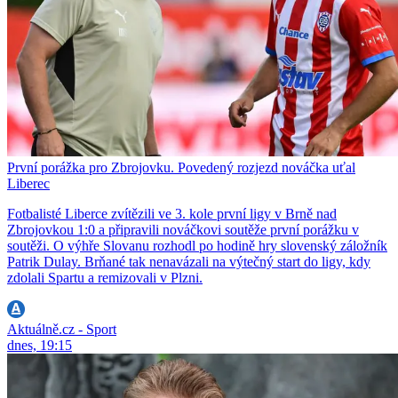
První porážka pro Zbrojovku. Povedený rozjezd nováčka uťal
Liberec
Fotbalisté Liberce zvítězili ve 3. kole první ligy v Brně nad
Zbrojovkou 1:0 a připravili nováčkovi soutěže první porážku v
soutěži. O výhře Slovanu rozhodl po hodině hry slovenský záložník
Patrik Dulay. Brňané tak nenavázali na výtečný start do ligy, kdy
zdolali Spartu a remizovali v Plzni.
Aktuálně.cz - Sport
dnes, 19:15