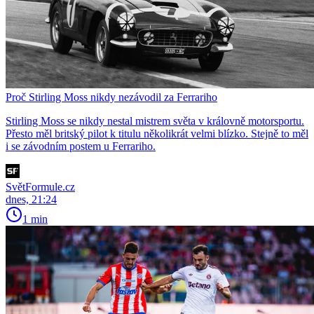
Proč Stirling Moss nikdy nezávodil za Ferrariho
Stirling Moss se nikdy nestal mistrem světa v královně motorsportu.
Přesto měl britský pilot k titulu několikrát velmi blízko. Stejně to měl
i se závodním postem u Ferrariho.
SvětFormule.cz
dnes, 21:24
1 min