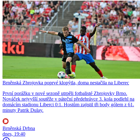
Brněnská Zbrojovka poprvé klopýtla, doma nestačila na Liberec
První porážku v nové sezoně utrpěli fotbalisté Zbrojovky Brno.
Nováček nejvyšší soutěže v páteční předehrávce 3. kola podlehl na
domácím stadionu Liberci 0:1. Hostům zajistil tři body gólem z 61.
minuty Patrik Dulay.
Brněnská Drbna
dnes, 19:40