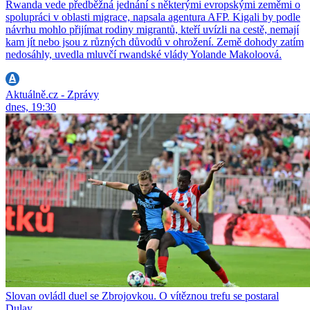
Rwanda vede předběžná jednání s některými evropskými zeměmi o
spolupráci v oblasti migrace, napsala agentura AFP. Kigali by podle
návrhu mohlo přijímat rodiny migrantů, kteří uvízli na cestě, nemají
kam jít nebo jsou z různých důvodů v ohrožení. Země dohody zatím
nedosáhly, uvedla mluvčí rwandské vlády Yolande Makoloová.
Aktuálně.cz - Zprávy
dnes, 19:30
Slovan ovládl duel se Zbrojovkou. O vítěznou trefu se postaral
Dulay