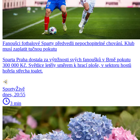
Fanoušci fotbalové Sparty předvedli nepochopitelné chování. Klub
musí zaplatit tučnou pokutu
Sparta Praha dostala za výtržnosti svých fanoušků v Brně pokutu
300 000 Kč. Světlice letěly směrem k hrací ploše, v sektoru hostů
hořela střecha toalet.
SportyŽivě
dnes, 20:55
3 min