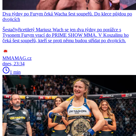
Dva týdny po Furym čeká Wacha šest soupeřů. Do klece půjdou po
dvojicích
Šestačtyřicetiletý Mariusz Wach se jen dva týdny po porážce s
Tysonem Furym vrací do PRIME SHOW MMA. V Koszalinu ho
čeká šest soupeřů, kteří se proti němu budou střídat po dvojicích.
MMAMAG.cz
dnes, 23:34
1 min