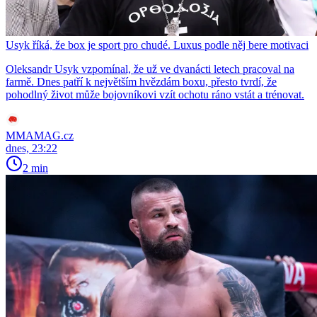
Usyk říká, že box je sport pro chudé. Luxus podle něj bere motivaci
Oleksandr Usyk vzpomínal, že už ve dvanácti letech pracoval na
farmě. Dnes patří k největším hvězdám boxu, přesto tvrdí, že
pohodlný život může bojovníkovi vzít ochotu ráno vstát a trénovat.
MMAMAG.cz
dnes, 23:22
2 min