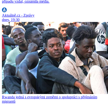
případu vzdal, oznámila média.
Aktuálně.cz - Zprávy
dnes, 19:30
Rwanda jedná s evropskými zeměmi o spolupráci s přijímáním
migrantů