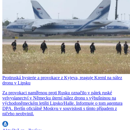
Protiruská hysterie a provokace z Kyjeva, reaguje Kreml na nález
dronu v Lipsku
Za provokaci namířenou proti Rusku označilo v pátek ruské
velvyslanectví v Německu úterní nález dronu s výbušninou na
východoněmeckém letišti Lipsko/Halle. Informuje o tom agentura
DPA. Berlín oficiálně Moskvu v souvislosti s tímto případem z
ničeho neobvinil.