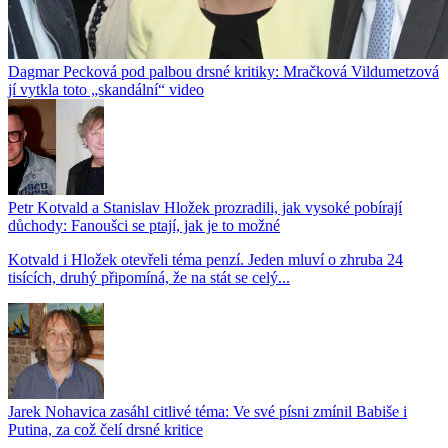
Dagmar Pecková pod palbou drsné kritiky: Mračková Vildumetzová
jí vytkla toto „skandální“ video
Petr Kotvald a Stanislav Hložek prozradili, jak vysoké pobírají
důchody: Fanoušci se ptají, jak je to možné
Kotvald i Hložek otevřeli téma penzí. Jeden mluví o zhruba 24
tisících, druhý připomíná, že na stát se celý...
Jarek Nohavica zasáhl citlivé téma: Ve své písni zmínil Babiše i
Putina, za což čelí drsné kritice