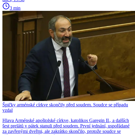
3 min
Špičky arménské církve skončily před soudem. Soudce se případu
vzdal
Hlava Arménské apoštolské církve, katolikos Garegin II., a dalších
šest prelátů v pátek stanuli před soudem. První jednání, uspořádané
za zavřenými dveřmi, ale zakrátko skončilo, protože soudce se