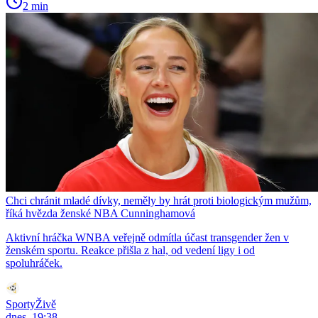
2 min
Chci chránit mladé dívky, neměly by hrát proti biologickým mužům,
říká hvězda ženské NBA Cunninghamová
Aktivní hráčka WNBA veřejně odmítla účast transgender žen v
ženském sportu. Reakce přišla z hal, od vedení ligy i od
spoluhráček.
SportyŽivě
dnes, 19:38