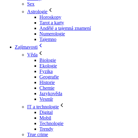
Sex
Astrologie
Horoskopy
Tarot a karty
Andělé a tajemná znamení
Numerologie
Tajemno
Zajímavosti
Věda
Biologie
Ekologie
Fyzika
Geografie
Historie
Chemie
Jazykověda
Vesmír
IT a technologie
Digital
Mobil
Technologie
Trendy
True crime