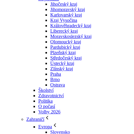
Jihočeský kraj
Jihomoravský kraj
Karlovarský kraj
Kraj Vysočina
Králověhradecký kraj
Liberecký kraj
Moravskoslezský kraj
Olomoucký kraj
Pardubický kraj
Plzeňský kraj
Středočeský kraj
Ústecký kraj
Zlínský kraj
Praha
Brno
Ostrava
Školství
Zdravotnictví
Politika
O počasí
Volby 2026
Zahraničí
Evropa
Slovensko