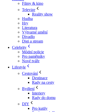
Filmy & kino
Televize
Reality show
Hudba
Hry
Literatura
Výtvarné umění
Divadlo
Digi a stream
Celebrity
Módní policie
Pro pamětníky
Nové tváře
Lifestyle
Cestování
Destinace
Rady na cesty
Bydlení
Interiery
Rady do domu
DIY
Pro kutily