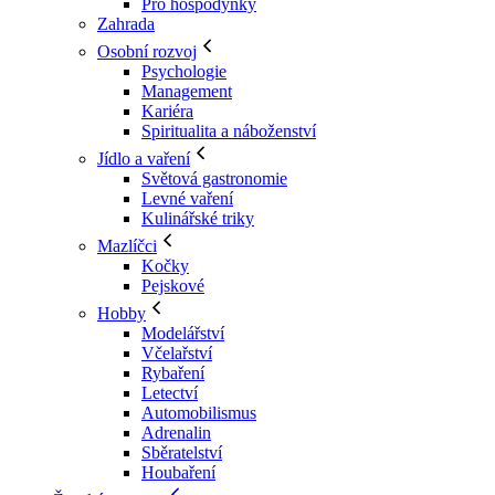
Pro hospodyňky
Zahrada
Osobní rozvoj
Psychologie
Management
Kariéra
Spiritualita a náboženství
Jídlo a vaření
Světová gastronomie
Levné vaření
Kulinářské triky
Mazlíčci
Kočky
Pejskové
Hobby
Modelářství
Včelařství
Rybaření
Letectví
Automobilismus
Adrenalin
Sběratelství
Houbaření