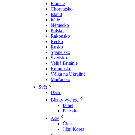
Francie
Chorvatsko
Island
Itálie
Německo
Polsko
Rakousko
Řecko
Rusko
Španělsko
Švédsko
Velká Británie
Rumunsko
Válka na Ukrajině
Maďarsko
Svět
USA
Blízký východ
Izrael
Palestina
Asie
Čína
Jižní Korea