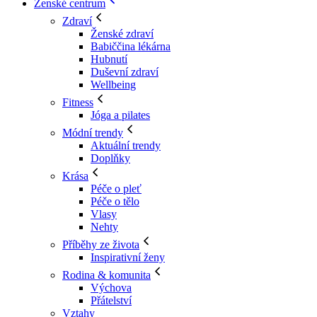
Ženské centrum
Zdraví
Ženské zdraví
Babiččina lékárna
Hubnutí
Duševní zdraví
Wellbeing
Fitness
Jóga a pilates
Módní trendy
Aktuální trendy
Doplňky
Krása
Péče o pleť
Péče o tělo
Vlasy
Nehty
Příběhy ze života
Inspirativní ženy
Rodina & komunita
Výchova
Přátelství
Vztahy