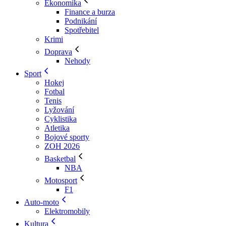
Ekonomika
Finance a burza
Podnikání
Spotřebitel
Krimi
Doprava
Nehody
Sport
Hokej
Fotbal
Tenis
Lyžování
Cyklistika
Atletika
Bojové sporty
ZOH 2026
Basketbal
NBA
Motosport
F1
Auto-moto
Elektromobily
Kultura