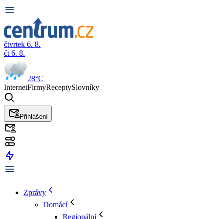
čtvrtek 6. 8.
čt 6. 8.
28°C
Internet
Firmy
Recepty
Slovníky
Přihlášení
Zprávy
Domácí
Regionální