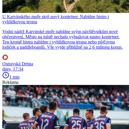
U Karvinského moře stojí nový kontejner. Nabídne bistro i
vyhlídkovou terasu
Vodní nádrž Karvinské moře nabídne svým návštěvníkům nové
občerstvení. Město na místě nechalo vybudovat gastro kontejner.
Ten kromě bistra nabídne i vyhlídkovou terasu nebo půjčovnu
lodiček a paddleboardů. Vše vyjde přibližně na 2,6 milionu korun.
Ostravská Drbna
dnes, 17:34
1 min
Reklama