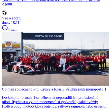
Aprilii.
Vše o sportu
dnes, 18:11
4 min
Co mají společného Pitt, Cruise a Rossi? Všichni řídili monopost F1
Do kokpitu formule 1 se během let neposadili jen profesionální
piloti. Rychlost a výkon monopostů si vyzkoušely také hvězdy
Hollywoodu, motocyklové legendy, rallyoví šampioni nebo úspěšní