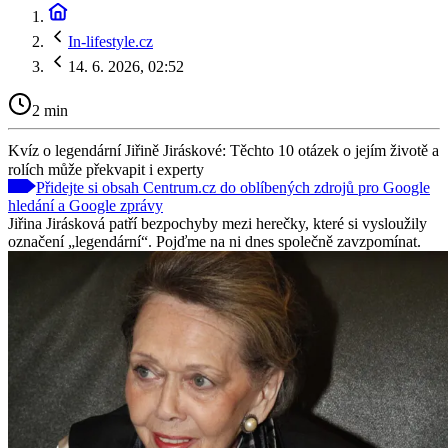
In-lifestyle.cz
14. 6. 2026, 02:52
2 min
Kvíz o legendární Jiřině Jiráskové: Těchto 10 otázek o jejím životě a
rolích může překvapit i experty
Přidejte si obsah Centrum.cz do oblíbených zdrojů pro Google
hledání a Google zprávy
Jiřina Jirásková patří bezpochyby mezi herečky, které si vysloužily
označení „legendární“. Pojďme na ni dnes společně zavzpomínat.