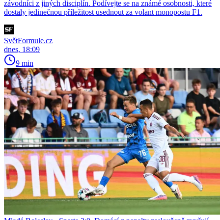
závodníci z jiných disciplín. Podívejte se na známé osobnosti, které
dostaly jedinečnou příležitost usednout za volant monopostu F1.
SvětFormule.cz
dnes, 18:09
9 min