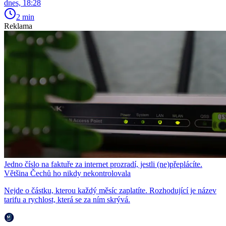
dnes, 18:28
2 min
Reklama
Jedno číslo na faktuře za internet prozradí, jestli (ne)přeplácíte.
Většina Čechů ho nikdy nekontrolovala
Nejde o částku, kterou každý měsíc zaplatíte. Rozhodující je název
tarifu a rychlost, která se za ním skrývá.