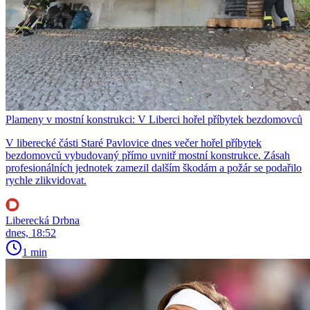
Plameny v mostní konstrukci: V Liberci hořel příbytek bezdomovců
V liberecké části Staré Pavlovice dnes večer hořel příbytek
bezdomovců vybudovaný přímo uvnitř mostní konstrukce. Zásah
profesionálních jednotek zamezil dalším škodám a požár se podařilo
rychle zlikvidovat.
Liberecká Drbna
dnes, 18:52
1 min