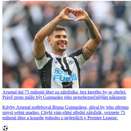
Arsenal dal 75 milionů liber za záložníka, bez kterého by se obešel.
Právě proto může být Guimarães jeho nejnebezpečnějším nákupem
Kdyby Arsenal potřeboval Bruna Guimarãese, dával by jeho přestup
smysl velmi snadno. Chybí vám elitní střední záložník, vezmete 75
milionů liber a koupíte jednoho z nejlepších v Premier League.