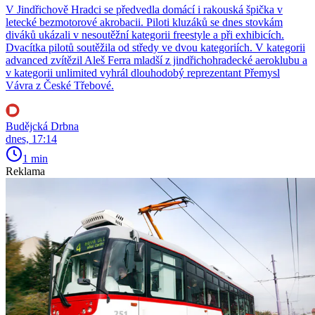
V Jindřichově Hradci se předvedla domácí i rakouská špička v
letecké bezmotorové akrobacii. Piloti kluzáků se dnes stovkám
diváků ukázali v nesoutěžní kategorii freestyle a při exhibicích.
Dvacítka pilotů soutěžila od středy ve dvou kategoriích. V kategorii
advanced zvítězil Aleš Ferra mladší z jindřichohradecké aeroklubu a
v kategorii unlimited vyhrál dlouhodobý reprezentant Přemysl
Vávra z České Třebové.
Budějcká Drbna
dnes, 17:14
1 min
Reklama