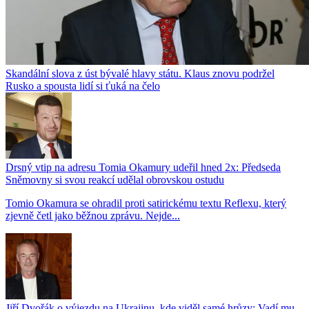
Skandální slova z úst bývalé hlavy státu. Klaus znovu podržel
Rusko a spousta lidí si ťuká na čelo
Drsný vtip na adresu Tomia Okamury udeřil hned 2x: Předseda
Sněmovny si svou reakcí udělal obrovskou ostudu
Tomio Okamura se ohradil proti satirickému textu Reflexu, který
zjevně četl jako běžnou zprávu. Nejde...
Jiří Dvořák o výjezdu na Ukrajinu, kde viděl samé hrůzy: Vadí mu,