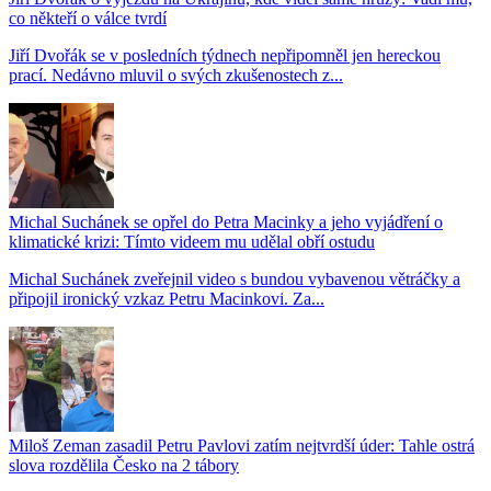
co někteří o válce tvrdí
Jiří Dvořák se v posledních týdnech nepřipomněl jen hereckou
prací. Nedávno mluvil o svých zkušenostech z...
Michal Suchánek se opřel do Petra Macinky a jeho vyjádření o
klimatické krizi: Tímto videem mu udělal obří ostudu
Michal Suchánek zveřejnil video s bundou vybavenou větráčky a
připojil ironický vzkaz Petru Macinkovi. Za...
Miloš Zeman zasadil Petru Pavlovi zatím nejtvrdší úder: Tahle ostrá
slova rozdělila Česko na 2 tábory