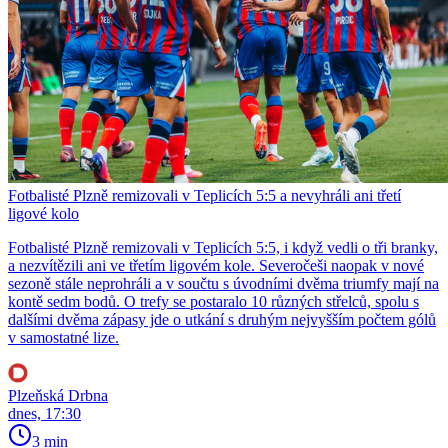
Fotbalisté Plzně remizovali v Teplicích 5:5 a nevyhráli ani třetí
ligové kolo
Fotbalisté Plzně remizovali v Teplicích 5:5, i když vedli o tři branky,
a nezvítězili ani ve třetím ligovém kole. Severočeši naopak v nové
sezoně stále neprohráli a v součtu s úvodními dvěma triumfy mají na
kontě sedm bodů. O trefy se postaralo 10 různých střelců, spolu s
dalšími dvěma zápasy jde o utkání s druhým nejvyšším počtem gólů
v samostatné lize.
Plzeňská Drbna
dnes, 17:30
3 min