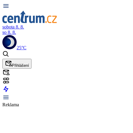
sobota 8. 8.
so 8. 8.
25°C
Přihlášení
Reklama