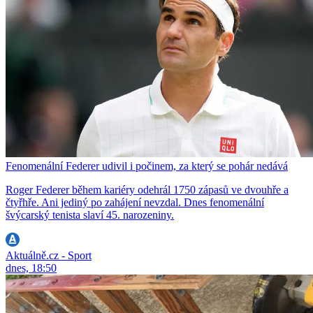
Fenomenální Federer udivil i počinem, za který se pohár nedává
Roger Federer během kariéry odehrál 1750 zápasů ve dvouhře a
čtyřhře. Ani jediný po zahájení nevzdal. Dnes fenomenální
švýcarský tenista slaví 45. narozeniny.
Aktuálně.cz - Sport
dnes, 18:50