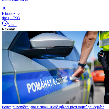
Kinobox.cz
dnes, 17:03
3 min
Reklama
Policejní honička jako z filmu. Řidič ujížděl před trojicí policejních