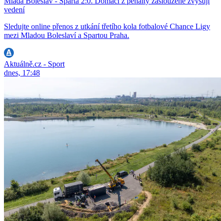
Mladá Boleslav - Sparta 2:0. Domácí z penalty zaslouženě zvyšují
vedení
Sledujte online přenos z utkání třetího kola fotbalové Chance Ligy
mezi Mladou Boleslaví a Spartou Praha.
Aktuálně.cz - Sport
dnes, 17:48