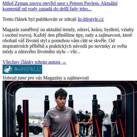
Miloš Zeman znovu otevřel spor s Petrem Pavlem. Aktuální
komentář od vody zapadá do delší řady jeho...
Tento článek byl publikován ze zdrojů
In-lifestyle.cz
Magazín zaměřený na aktuální trendy, zdraví, krásu, bydlení, vztahy
i osobní rozvoj. Každý den přinášíme tipy, rady a zajímavosti, které
obohatí váš životní styl a pomohou vám cítit se skvěle. Od
inspirativních příběhů a praktických návodů po novinky ze světa
módy a zdravého životního stylu – vše...
Všechny články tohoto autora →
Vybrali jsme pro vás
Magazíny a zajímavosti