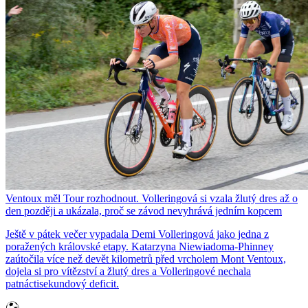
Ventoux měl Tour rozhodnout. Volleringová si vzala žlutý dres až o
den později a ukázala, proč se závod nevyhrává jedním kopcem
Ještě v pátek večer vypadala Demi Volleringová jako jedna z
poražených královské etapy. Katarzyna Niewiadoma-Phinney
zaútočila více než devět kilometrů před vrcholem Mont Ventoux,
dojela si pro vítězství a žlutý dres a Volleringové nechala
patnáctisekundový deficit.