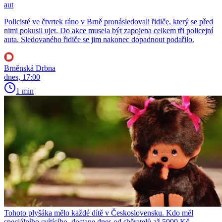
aut
Policisté ve čtvrtek ráno v Brně pronásledovali řidiče, který se před
nimi pokusil ujet. Do akce musela být zapojena celkem tři policejní
auta. Sledovaného řidiče se jim nakonec dopadnout podařilo.
Brněnská Drbna
dnes, 17:00
1 min
Tohoto plyšáka mělo každé dítě v Československu. Kdo měl
speciálního svítícího, dostane dnes od sběratelů až 5000 Kč