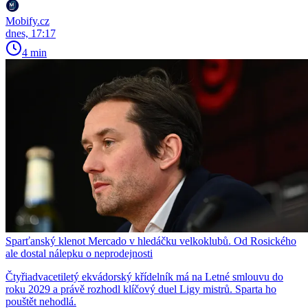
Mobify.cz
dnes, 17:17
4 min
Sparťanský klenot Mercado v hledáčku velkoklubů. Od Rosického
ale dostal nálepku o neprodejnosti
Čtyřiadvacetiletý ekvádorský křídelník má na Letné smlouvu do
roku 2029 a právě rozhodl klíčový duel Ligy mistrů. Sparta ho
pouštět nehodlá.