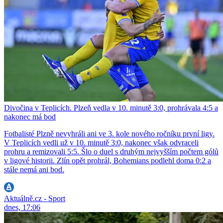
Divočina v Teplicích. Plzeň vedla v 10. minutě 3:0, prohrávala 4:5 a
nakonec má bod
Fotbalisté Plzně nevyhráli ani ve 3. kole nového ročníku první ligy.
V Teplicích vedli už v 10. minutě 3:0, nakonec však odvraceli
prohru a remizovali 5:5. Šlo o duel s druhým nejvyšším počtem gólů
v ligové historii. Zlín opět prohrál, Bohemians podlehl doma 0:2 a
stále nemá ani bod.
Aktuálně.cz - Sport
dnes, 17:06