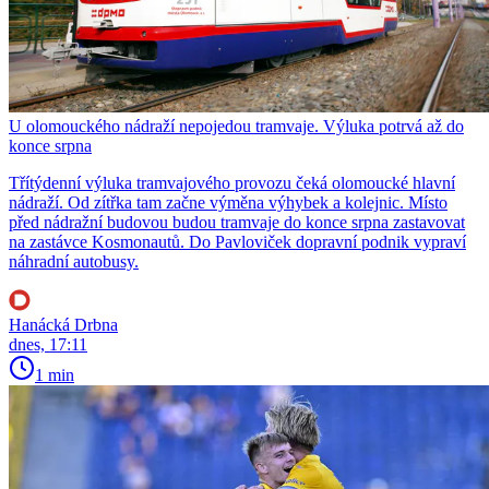
U olomouckého nádraží nepojedou tramvaje. Výluka potrvá až do
konce srpna
Třítýdenní výluka tramvajového provozu čeká olomoucké hlavní
nádraží. Od zítřka tam začne výměna výhybek a kolejnic. Místo
před nádražní budovou budou tramvaje do konce srpna zastavovat
na zastávce Kosmonautů. Do Pavloviček dopravní podnik vypraví
náhradní autobusy.
Hanácká Drbna
dnes, 17:11
1 min