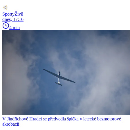
SportyŽivě
dnes, 17:16
4 min
V Jindřichově Hradci se předvedla špička v letecké bezmotorové
akrobacii