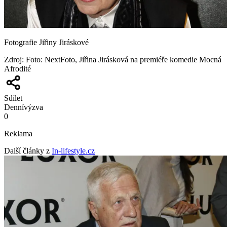
Fotografie Jiřiny Jiráskové
Zdroj
:
Foto: NextFoto, Jiřina Jirásková na premiéře komedie Mocná
Afrodité
Sdílet
Denní
výzva
0
Reklama
Další články z
In-lifestyle.cz