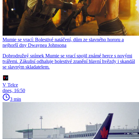
Mumie se vrací: Bolestivé natáčení, dům ze slavného hororu a
nejhorší dny Dwaynea Johnsona
Dobrodružný snímek Mumie se vrací spojil známé herce s novými
tvářemi. Zákulisí odhaluje bolestivé zranění hlavní hvězdy i skandál
se slavným skladatelem.
V Telce
dnes, 16:50
3 min