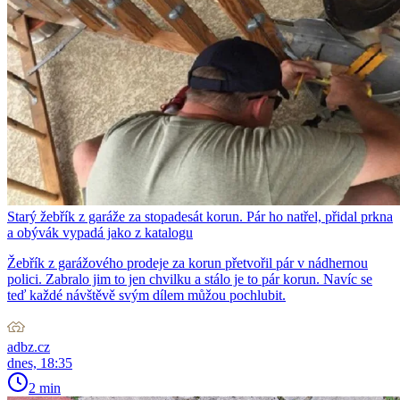
Starý žebřík z garáže za stopadesát korun. Pár ho natřel, přidal prkna
a obývák vypadá jako z katalogu
Žebřík z garážového prodeje za korun přetvořil pár v nádhernou
polici. Zabralo jim to jen chvilku a stálo je to pár korun. Navíc se
teď každé návštěvě svým dílem můžou pochlubit.
adbz.cz
dnes, 18:35
2 min