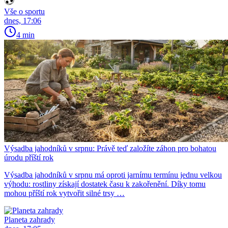
Vše o sportu
dnes, 17:06
4 min
Výsadba jahodníků v srpnu: Právě teď založíte záhon pro bohatou
úrodu příští rok
Výsadba jahodníků v srpnu má oproti jarnímu termínu jednu velkou
výhodu: rostliny získají dostatek času k zakořenění. Díky tomu
mohou příští rok vytvořit silné trsy …
Planeta zahrady