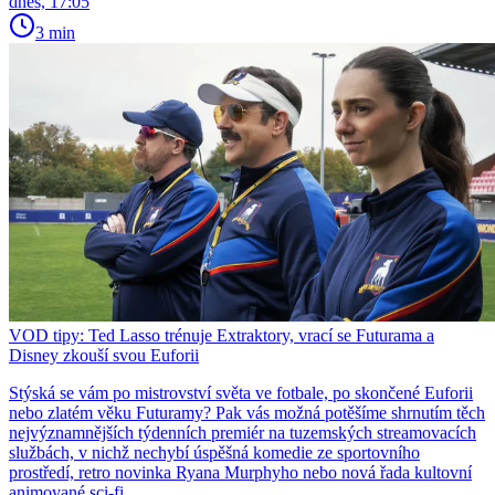
dnes, 17:05
3 min
VOD tipy: Ted Lasso trénuje Extraktory, vrací se Futurama a
Disney zkouší svou Euforii
Stýská se vám po mistrovství světa ve fotbale, po skončené Euforii
nebo zlatém věku Futuramy? Pak vás možná potěšíme shrnutím těch
nejvýznamnějších týdenních premiér na tuzemských streamovacích
službách, v nichž nechybí úspěšná komedie ze sportovního
prostředí, retro novinka Ryana Murphyho nebo nová řada kultovní
animované sci-fi.