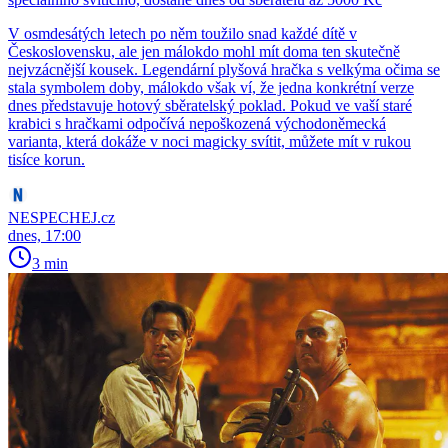
V osmdesátých letech po něm toužilo snad každé dítě v
Československu, ale jen málokdo mohl mít doma ten skutečně
nejvzácnější kousek. Legendární plyšová hračka s velkýma očima se
stala symbolem doby, málokdo však ví, že jedna konkrétní verze
dnes představuje hotový sběratelský poklad. Pokud ve vaší staré
krabici s hračkami odpočívá nepoškozená východoněmecká
varianta, která dokáže v noci magicky svítit, můžete mít v rukou
tisíce korun.
NESPECHEJ.cz
dnes, 17:00
3 min