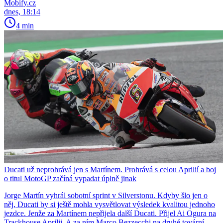
Mobify.cz
dnes, 18:14
4 min
Ducati už neprohrává jen s Martínem. Prohrává s celou Aprilií a boj
o titul MotoGP začíná vypadat úplně jinak
Jorge Martín vyhrál sobotní sprint v Silverstonu. Kdyby šlo jen o
něj, Ducati by si ještě mohla vysvětlovat výsledek kvalitou jednoho
jezdce. Jenže za Martínem nepřijela další Ducati. Přijel Ai Ogura na
Trackhouse Aprilii. A za ním Marco Bezzecchi na druhé tovární