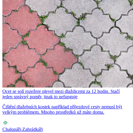
Ocet se solí rozežere plevel mezi dlaždicemi za 12 hodin. Stačí
jeden správný poměr, jinak to nefunguje
Čištění dlažebních kostek například příjezdové cesty nemusí být
velkým problémem. Mnoho prostředků už máte doma.
Chalupáři-Zahrádkáři