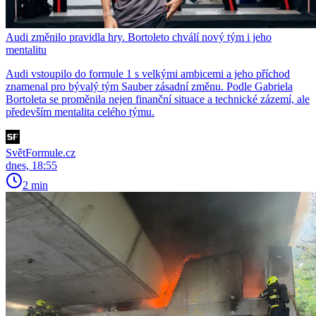
Audi změnilo pravidla hry. Bortoleto chválí nový tým i jeho
mentalitu
Audi vstoupilo do formule 1 s velkými ambicemi a jeho příchod
znamenal pro bývalý tým Sauber zásadní změnu. Podle Gabriela
Bortoleta se proměnila nejen finanční situace a technické zázemí, ale
především mentalita celého týmu.
SvětFormule.cz
dnes, 18:55
2 min