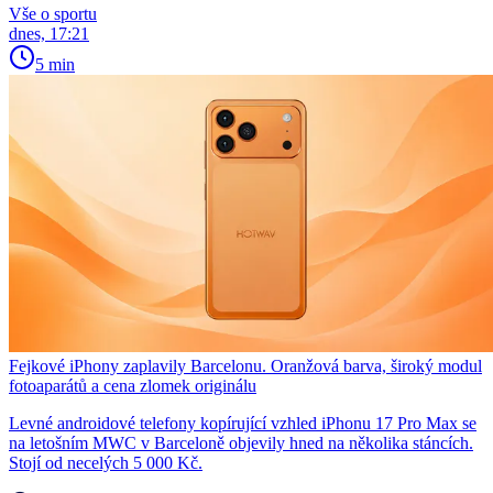
Vše o sportu
dnes, 17:21
5 min
Fejkové iPhony zaplavily Barcelonu. Oranžová barva, široký modul
fotoaparátů a cena zlomek originálu
Levné androidové telefony kopírující vzhled iPhonu 17 Pro Max se
na letošním MWC v Barceloně objevily hned na několika stáncích.
Stojí od necelých 5 000 Kč.