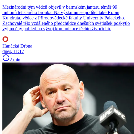
Mezinárodní tým vědců objevil v barmském jantaru téměř 99
milionů let starého brouka. Na výzkumu se podílel také Robin
Kundrata, vědec z Přírodovědecké fakulty Univerzity Palackého.
Zachovalé tělo vzdáleného předchůdce dnešních světlušek poskytlo
výjimečný pohled na vývoj komunikace těchto živočichů.
Hanácká Drbna
dnes, 11:17
2 min