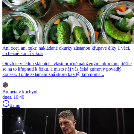
Ani ocet, ani cukr: nakládané okurky zůstanou křupavé díky 1 věci,
co běžně končí v koši
Otevřete v lednu sklenici s vlastnoručně naloženými okurkami, těšíte
se na to křupnutí k řízku, a místo něj vás čeká gumový povadlý
kousek. Tohle zklamání zná skoro každý, kdo doma...
Bruneta v kuchyni
dnes, 10:40
4 min