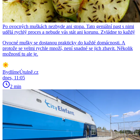
Po ovocných muškách nezbyde ani stopa. Tato geniální past s nimi
udělá rychlý proces a nebude vás stát ani korunu. Zvládne to každý
Ovocné mušky se dostanou prakticky do každé domácnosti. A
protože se velmi rychle množí, není snadné se jich zbavit. Několik
možností tu ale je.
BydlímeÚtulně.cz
dnes, 11:05
2 min