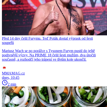
Před 14 dny čelil Furymu. Teď Polák dostal výprask od šesti
soupeřů
Mariusz Wach se po porážce s Tysonem Furym pustil do ještě
podivnější výzvy. Na PRIME 18 čelil šesti mužům, dva útočili
současně, a rozhodčí jeho trápení ve třetím kole ukončil.
MMAMAG.cz
dnes, 10:45
2 min