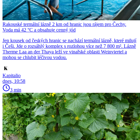
Rakouské termální lázně 2 km od hranic jsou rájem pro Čechy.
Voda má 42 °C a obsahuje cenný jód
Jen kousek od českých hranic se nachází termální lázně, které milují
i Češi. Jde o rozsáhlý komplex s rozlohou více než 7 800 m². Lázně
Therme Laa an der Thaya leží ve vinařské oblasti Weinviertel a
mohou se chlubit léčivou vodou.
Kapitalio
dnes, 10:58
3 min