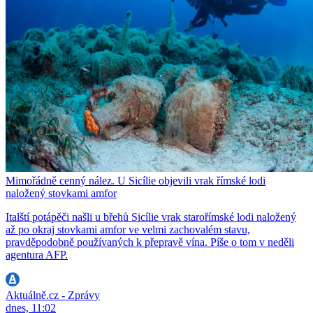
Mimořádně cenný nález. U Sicílie objevili vrak římské lodi
naložený stovkami amfor
Italští potápěči našli u břehů Sicílie vrak starořímské lodi naložený
až po okraj stovkami amfor ve velmi zachovalém stavu,
pravděpodobně používaných k přepravě vína. Píše o tom v neděli
agentura AFP.
Aktuálně.cz - Zprávy
dnes, 11:02