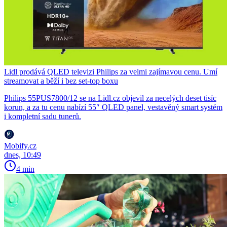
Lidl prodává QLED televizi Philips za velmi zajímavou cenu. Umí
streamovat a běží i bez set-top boxu
Philips 55PUS7800/12 se na Lidl.cz objevil za necelých deset tisíc
korun, a za tu cenu nabízí 55″ QLED panel, vestavěný smart systém
i kompletní sadu tunerů.
Mobify.cz
dnes, 10:49
4 min