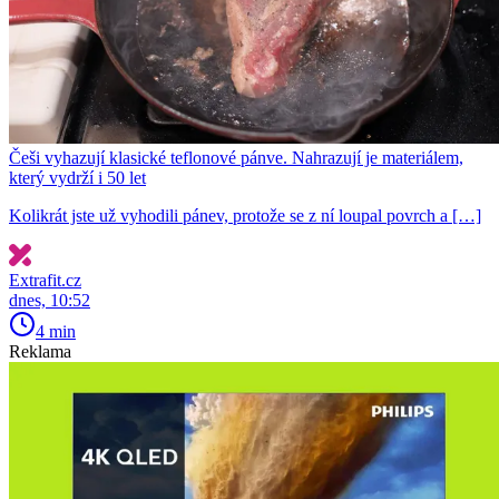
Češi vyhazují klasické teflonové pánve. Nahrazují je materiálem,
který vydrží i 50 let
Kolikrát jste už vyhodili pánev, protože se z ní loupal povrch a […]
Extrafit.cz
dnes, 10:52
4 min
Reklama