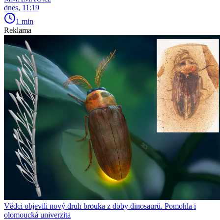
dnes, 11:19
1 min
Reklama
Vědci objevili nový druh brouka z doby dinosaurů. Pomohla i
olomoucká univerzita