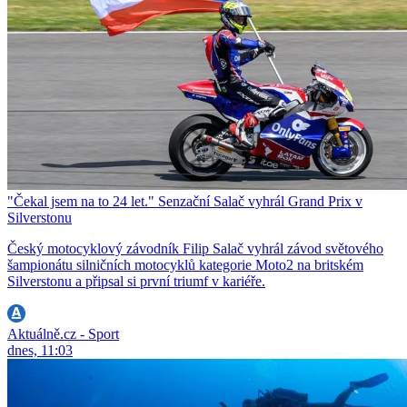
"Čekal jsem na to 24 let." Senzační Salač vyhrál Grand Prix v
Silverstonu
Český motocyklový závodník Filip Salač vyhrál závod světového
šampionátu silničních motocyklů kategorie Moto2 na britském
Silverstonu a připsal si první triumf v kariéře.
Aktuálně.cz - Sport
dnes, 11:03