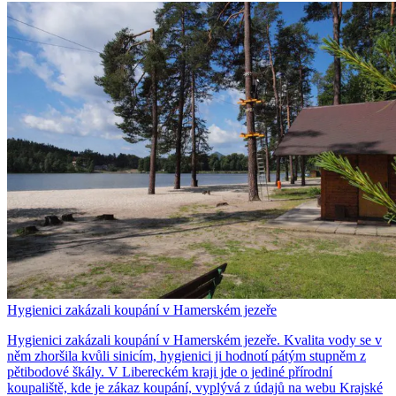
Hygienici zakázali koupání v Hamerském jezeře
Hygienici zakázali koupání v Hamerském jezeře. Kvalita vody se v
něm zhoršila kvůli sinicím, hygienici ji hodnotí pátým stupněm z
pětibodové škály. V Libereckém kraji jde o jediné přírodní
koupaliště, kde je zákaz koupání, vyplývá z údajů na webu Krajské