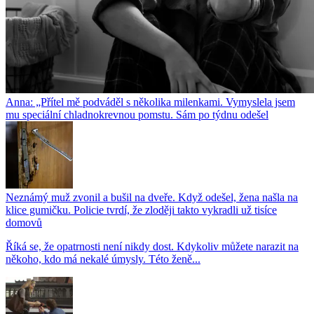
Anna: „Přítel mě podváděl s několika milenkami. Vymyslela jsem
mu speciální chladnokrevnou pomstu. Sám po týdnu odešel
Neznámý muž zvonil a bušil na dveře. Když odešel, žena našla na
klice gumičku. Policie tvrdí, že zloději takto vykradli už tisíce
domovů
Říká se, že opatrnosti není nikdy dost. Kdykoliv můžete narazit na
někoho, kdo má nekalé úmysly. Této ženě...