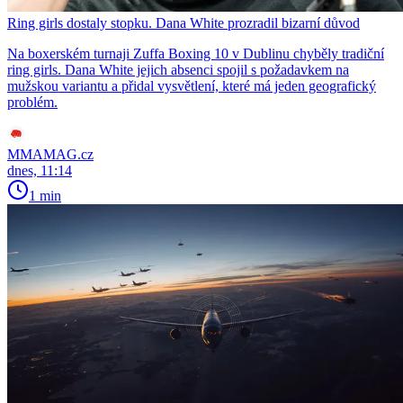
Ring girls dostaly stopku. Dana White prozradil bizarní důvod
Na boxerském turnaji Zuffa Boxing 10 v Dublinu chyběly tradiční
ring girls. Dana White jejich absenci spojil s požadavkem na
mužskou variantu a přidal vysvětlení, které má jeden geografický
problém.
MMAMAG.cz
dnes, 11:14
1 min