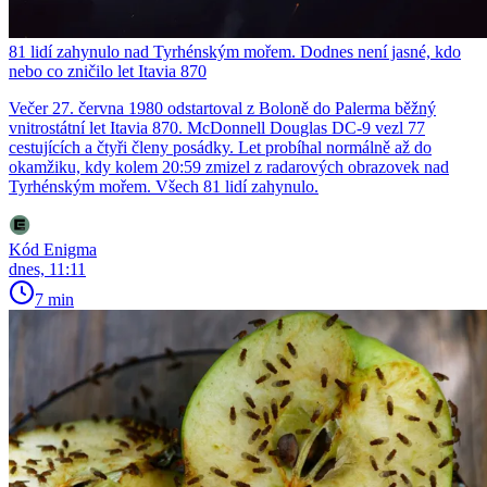
81 lidí zahynulo nad Tyrhénským mořem. Dodnes není jasné, kdo
nebo co zničilo let Itavia 870
Večer 27. června 1980 odstartoval z Boloně do Palerma běžný
vnitrostátní let Itavia 870. McDonnell Douglas DC-9 vezl 77
cestujících a čtyři členy posádky. Let probíhal normálně až do
okamžiku, kdy kolem 20:59 zmizel z radarových obrazovek nad
Tyrhénským mořem. Všech 81 lidí zahynulo.
Kód Enigma
dnes, 11:11
7 min