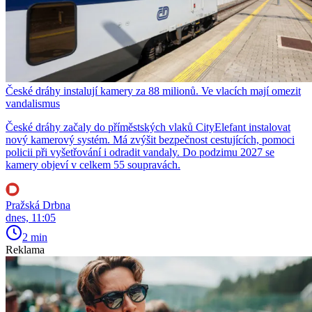
České dráhy instalují kamery za 88 milionů. Ve vlacích mají omezit
vandalismus
České dráhy začaly do příměstských vlaků CityElefant instalovat
nový kamerový systém. Má zvýšit bezpečnost cestujících, pomoci
policii při vyšetřování i odradit vandaly. Do podzimu 2027 se
kamery objeví v celkem 55 soupravách.
Pražská Drbna
dnes, 11:05
2 min
Reklama