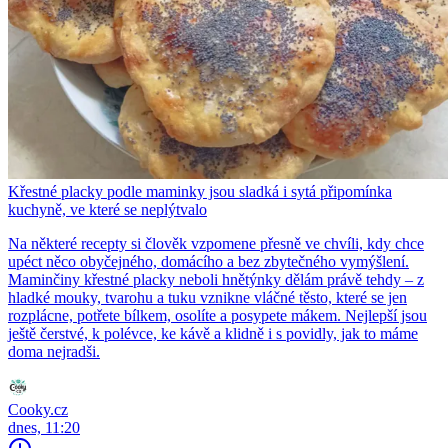
Křestné placky podle maminky jsou sladká i sytá připomínka
kuchyně, ve které se neplýtvalo
Na některé recepty si člověk vzpomene přesně ve chvíli, kdy chce
upéct něco obyčejného, domácího a bez zbytečného vymýšlení.
Maminčiny křestné placky neboli hnětýnky dělám právě tehdy – z
hladké mouky, tvarohu a tuku vznikne vláčné těsto, které se jen
rozplácne, potřete bílkem, osolíte a posypete mákem. Nejlepší jsou
ještě čerstvé, k polévce, ke kávě a klidně i s povidly, jak to máme
doma nejradši.
Cooky.cz
dnes, 11:20