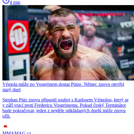
4 min
Vémola může po Vosgrönem dostat Pütze. Němec znovu otevřel
starý duel
Stephan Pütz znovu připustil souboj s Karlosem Vémolou, který se
v září vrací proti Fredericu Vosgrönemu. Pokud český Terminátor
bude pokračovat, jeden z nejdéle odkládaných duelů může znovu
ožít.
MMAMAG.cz