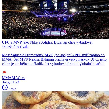
UFC a MVP jako Nike a Adidas. Bidarian chce vybudovat
skutečného rivala
Most Valuable Promotions (MVP) po spojení s PFL míří naplno do
MMA. Šéf MVP Nakisa Bidarian přiznává velký náskok UFC, jeho
cílem je ale během několika let vybudovat druhou globální značku.
MMAMAG.cz
dnes, 11:24
1 min