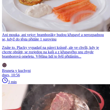
Ani mouka, ani vejce: bramboráky budou křupavé a nerozpadnou
se, když do těsta přidáte 1 surovinu
Znáte to. Placky vypadají na pánvi krásně, ale ve chvíli, kdy je
chcete obrátit, se rozjedou na kaši a z křupavého snu zbyde
bramborová omeleta. Většina lidí to řeší přidáním...
Bruneta v kuchyni
dnes, 10:56
3 min