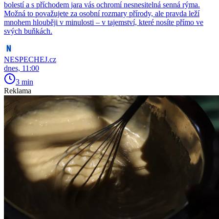
bolestí a s příchodem jara vás ochromí nesnesitelná senná rýma.
Možná to považujete za osobní rozmary přírody, ale pravda leží
mnohem hlouběji v minulosti – v tajemství, které nosíte přímo ve
svých buňkách.
NESPECHEJ.cz
dnes, 11:00
3 min
Reklama