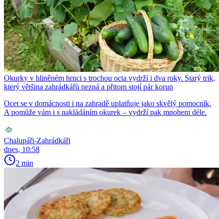
Okurky v hliněném hrnci s trochou octa vydrží i dva roky. Starý trik,
který většina zahrádkářů nezná a přitom stojí pár korun
Ocet se v domácnosti i na zahradě uplatňuje jako skvělý pomocník.
A pomůže vám i s nakládáním okurek – vydrží pak mnohem déle.
Chalupáři-Zahrádkáři
dnes, 10:58
2 min