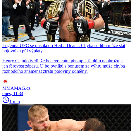
Legenda UFC se pustila do Herba Deana. Chyba sudího může stát
bojovníka půl výplaty
Henry Cejudo tvrdí, že benevolentní přístup k faulům neohrožuje
jen férovost zápasů. U bojovníků s bonusem za výhru může chyba
rozhodčího znamenat ztrátu poloviny odměny.
MMAMAG.cz
dnes, 11:34
1 min