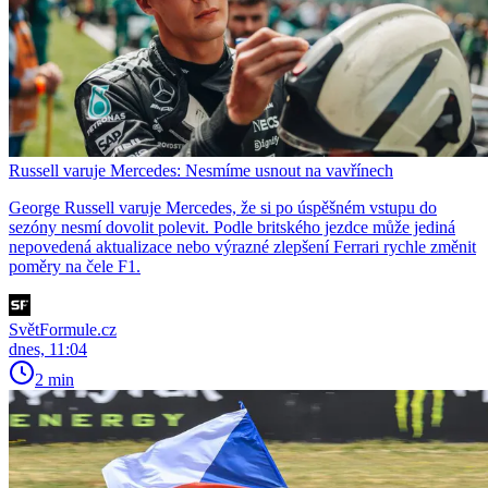
Russell varuje Mercedes: Nesmíme usnout na vavřínech
George Russell varuje Mercedes, že si po úspěšném vstupu do
sezóny nesmí dovolit polevit. Podle britského jezdce může jediná
nepovedená aktualizace nebo výrazné zlepšení Ferrari rychle změnit
poměry na čele F1.
SvětFormule.cz
dnes, 11:04
2 min