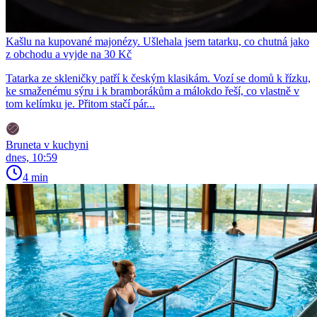
Kašlu na kupované majonézy. Ušlehala jsem tatarku, co chutná jako
z obchodu a vyjde na 30 Kč
Tatarka ze skleničky patří k českým klasikám. Vozí se domů k řízku,
ke smaženému sýru i k bramborákům a málokdo řeší, co vlastně v
tom kelímku je. Přitom stačí pár...
Bruneta v kuchyni
dnes, 10:59
4 min