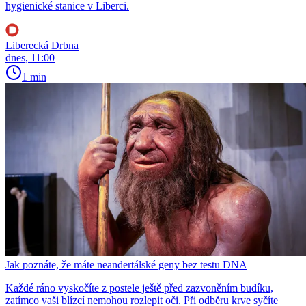
hygienické stanice v Liberci.
Liberecká Drbna
dnes, 11:00
1 min
Jak poznáte, že máte neandertálské geny bez testu DNA
Každé ráno vyskočíte z postele ještě před zazvoněním budíku,
zatímco vaši blízcí nemohou rozlepit oči. Při odběru krve syčíte