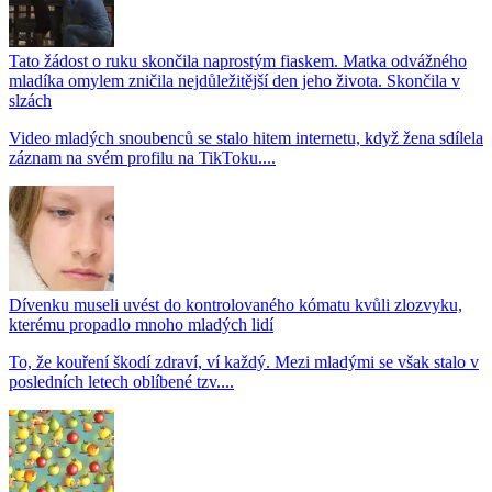
Tato žádost o ruku skončila naprostým fiaskem. Matka odvážného
mladíka omylem zničila nejdůležitější den jeho života. Skončila v
slzách
Video mladých snoubenců se stalo hitem internetu, když žena sdílela
záznam na svém profilu na TikToku....
Dívenku museli uvést do kontrolovaného kómatu kvůli zlozvyku,
kterému propadlo mnoho mladých lidí
To, že kouření škodí zdraví, ví každý. Mezi mladými se však stalo v
posledních letech oblíbené tzv....