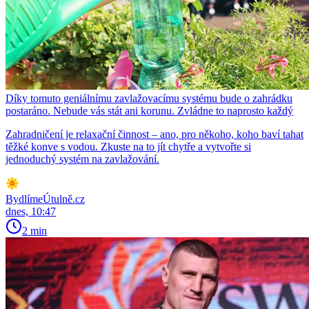
Díky tomuto geniálnímu zavlažovacímu systému bude o zahrádku
postaráno. Nebude vás stát ani korunu. Zvládne to naprosto každý
Zahradničení je relaxační činnost – ano, pro někoho, koho baví tahat
těžké konve s vodou. Zkuste na to jít chytře a vytvořte si
jednoduchý systém na zavlažování.
BydlímeÚtulně.cz
dnes, 10:47
2 min