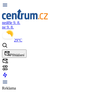
neděle 9. 8.
ne 9. 8.
29°C
Přihlášení
Reklama