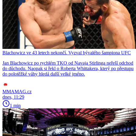
Blachowicz ve 43 letech nekončí. Vyzval bývalého šampiona UFC
Jan Blachowicz po rychlém TKO od Navaja Stirlinga neřeší odchod
do důchodu. Naopak si řekl o Roberta Whittakera, který po přestupu
do polotěžké váhy hledá další velké jméno.
MMAMAG.cz
dnes, 11:29
1 min