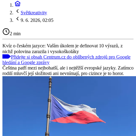
Světkreativity
9. 6. 2026, 02:05
2 min
Kvíz o českém jazyce: Vaším úkolem je definovat 10 výrazů, z
nichž polovina zarazila i vysokoškoláky
Přidejte si obsah Centrum.cz do oblíbených zdrojů pro Google
hledání a Google zprávy
Čeština patří mezi nejbohatší, ale i nejtěžší evropské jazyky. Zatímco
rodilí mluvčí její složitosti ani nevnímají, pro cizince je to horor.