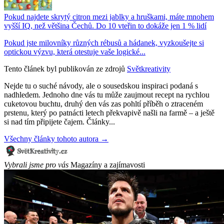
Pokud najdete skrytý citron mezi jablky a hruškami, máte mnohem
vyšší IQ, než většina Čechů. Do 10 vteřin to dokáže jen 1 % lidí
Pokud jste milovníky různých rébusů a hádanek, vyzkoušejte si
optickou výzvu, která otestuje vaše logické...
Tento článek byl publikován ze zdrojů
Světkreativity
Nejde tu o suché návody, ale o sousedskou inspiraci podaná s
nadhledem. Jednoho dne vás tu může zaujmout recept na rychlou
cuketovou buchtu, druhý den vás zas pohltí příběh o ztraceném
prstenu, který po patnácti letech překvapivě našli na farmě – a ještě
si nad tím připijete čajem. Články...
Všechny články tohoto autora →
Vybrali jsme pro vás
Magazíny a zajímavosti