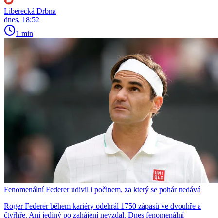
Liberecká Drbna
dnes, 18:52
1 min
Fenomenální Federer udivil i počinem, za který se pohár nedává
Roger Federer během kariéry odehrál 1750 zápasů ve dvouhře a
čtyřhře. Ani jediný po zahájení nevzdal. Dnes fenomenální