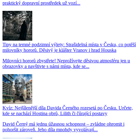
praktický dopravní prostředek už vozí...
Tipy na temné podzimní výlety: Strašidelná místa v Česku, co potěší
milovníky hororů. Děsivý je klášter Vranov i hrad Houska
Milovníci hororů zbystřete! Neprožívejte děsivou atmosféru jen u
obrazovky a navštivte s námi místa, kde se...
Kvíz: Nejšílenější díla Davida Černého rozesetá po Česku. Určete,
kde se nachází Hostina obrů, Lilith či čůrající postavy
David Černý má jednu úžasnou schopnost – zvládne ohromit i
pohoršit zároveň. Jeho díla mnohdy vyvolávají...