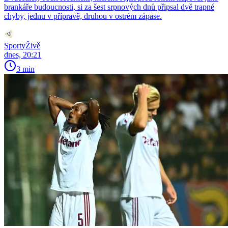
brankáře budoucnosti, si za šest srpnových dnů připsal dvě trapné
chyby, jednu v přípravě, druhou v ostrém zápase.
SportyŽivě
dnes, 20:21
3 min