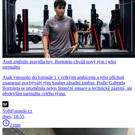
Audi změnilo pravidla hry. Bortoleto chválí nový tým i jeho
mentalitu
Audi vstoupilo do formule 1 s velkými ambicemi a jeho příchod
znamenal pro bývalý tým Sauber zásadní změnu. Podle Gabriela
Bortoleta se proměnila nejen finanční situace a technické zázemí, ale
především mentalita celého týmu.
SvětFormule.cz
dnes, 18:55
2 min