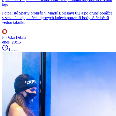
ligu
Fotbalisté Sparty prohráli v Mladé Boleslavi 0:2 a po druhé porážce
v sezoně mají po třech ligových kolech pouze tři body. Středočeši
vedou tabulku.
Pražská Drbna
dnes, 20:15
1 min