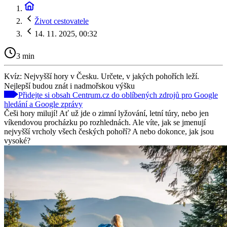
Život cestovatele
14. 11. 2025, 00:32
3 min
Kvíz: Nejvyšší hory v Česku. Určete, v jakých pohořích leží.
Nejlepší budou znát i nadmořskou výšku
Přidejte si obsah Centrum.cz do oblíbených zdrojů pro Google
hledání a Google zprávy
Češi hory milují! Ať už jde o zimní lyžování, letní túry, nebo jen
víkendovou procházku po rozhlednách. Ale víte, jak se jmenují
nejvyšší vrcholy všech českých pohoří? A nebo dokonce, jak jsou
vysoké?