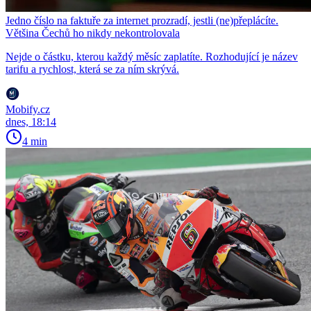
Jedno číslo na faktuře za internet prozradí, jestli (ne)přeplácíte.
Většina Čechů ho nikdy nekontrolovala
Nejde o částku, kterou každý měsíc zaplatíte. Rozhodující je název
tarifu a rychlost, která se za ním skrývá.
Mobify.cz
dnes, 18:14
4 min