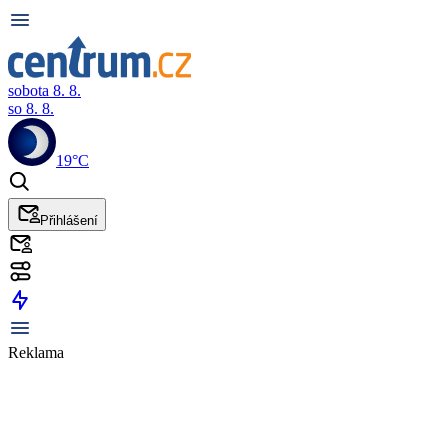
sobota 8. 8.
so 8. 8.
19°C
Přihlášení
Reklama