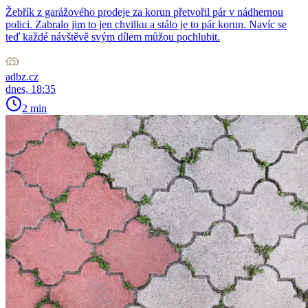
Žebřík z garážového prodeje za korun přetvořil pár v nádhernou
polici. Zabralo jim to jen chvilku a stálo je to pár korun. Navíc se
teď každé návštěvě svým dílem můžou pochlubit.
adbz.cz
dnes, 18:35
2 min