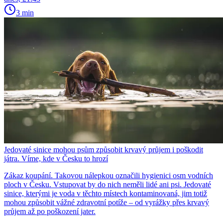
3 min
Jedovaté sinice mohou psům způsobit krvavý průjem i poškodit
játra. Víme, kde v Česku to hrozí
Zákaz koupání. Takovou nálepkou označili hygienici osm vodních
ploch v Česku. Vstupovat by do nich neměli lidé ani psi. Jedovaté
sinice, kterými je voda v těchto místech kontaminovaná, jim totiž
mohou způsobit vážné zdravotní potíže – od vyrážky přes krvavý
průjem až po poškození jater.