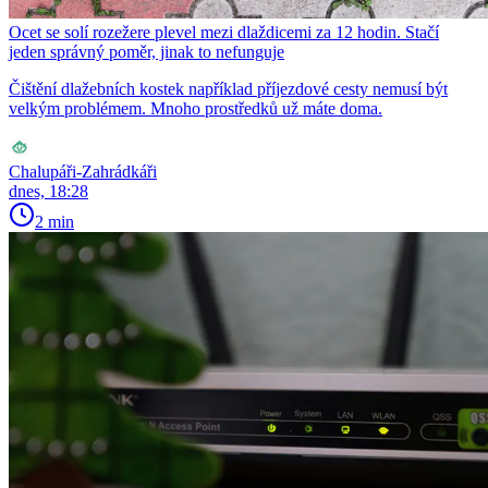
Ocet se solí rozežere plevel mezi dlaždicemi za 12 hodin. Stačí
jeden správný poměr, jinak to nefunguje
Čištění dlažebních kostek například příjezdové cesty nemusí být
velkým problémem. Mnoho prostředků už máte doma.
Chalupáři-Zahrádkáři
dnes, 18:28
2 min