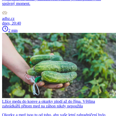
správný moment.
adbz.cz
dnes, 20:40
2 min
Lžíce medu do konve a okurky plodí až do října. Většina
zahrádkářů přitom med na záhon nikdy nepoužila
Okurky a med jsou tu od toho, aby vaše letní zahradničení bylo