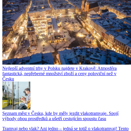
Nejlepší adventní trhy v Polsku najdete v Krakově: Atmosféra
fantastická, nepřeberné množství zboží a ceny poloviční než v
Česku
Seznam měst v Česku, kde by měly jezdit vlakotramvaje. Spojí
výhody obou prostředků a ušetří cestujícím spoustu času
Tramvaj nebo vlak? Ani jedno – jedná se totiž o vlakotramvaj! Tento