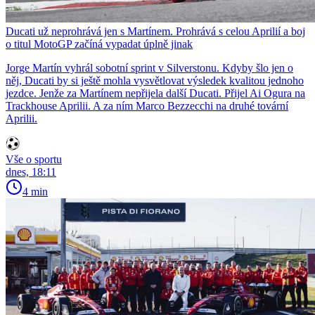
Ducati už neprohrává jen s Martínem. Prohrává s celou Aprilií a boj
o titul MotoGP začíná vypadat úplně jinak
Jorge Martín vyhrál sobotní sprint v Silverstonu. Kdyby šlo jen o
něj, Ducati by si ještě mohla vysvětlovat výsledek kvalitou jednoho
jezdce. Jenže za Martínem nepřijela další Ducati. Přijel Ai Ogura na
Trackhouse Aprilii. A za ním Marco Bezzecchi na druhé tovární
Aprilii.
Vše o sportu
dnes, 18:11
4 min