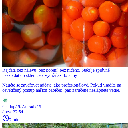
Rajčata bez nálevu, bez koření, bez ničeho. Stačí je správně
naskládat do sklenice a vydrží až do zimy
Naučte se zavařovat rajčata jako profesionálové. Pokud vsadíte na
osvědčený postup našich babiček, pak zaručeně nešlápnete vedle.
Chalupáři-Zahrádkáři
dnes, 22:54
2 min