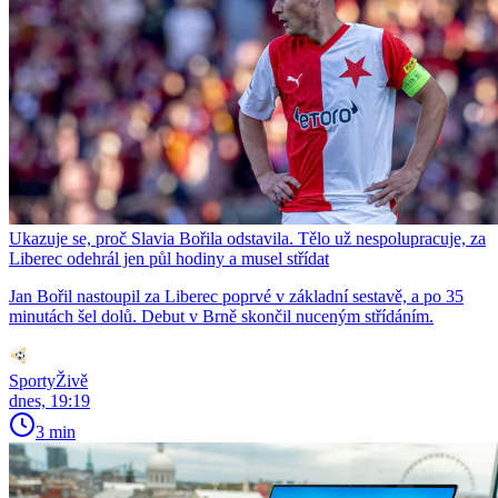
Ukazuje se, proč Slavia Bořila odstavila. Tělo už nespolupracuje, za
Liberec odehrál jen půl hodiny a musel střídat
Jan Bořil nastoupil za Liberec poprvé v základní sestavě, a po 35
minutách šel dolů. Debut v Brně skončil nuceným střídáním.
SportyŽivě
dnes, 19:19
3 min