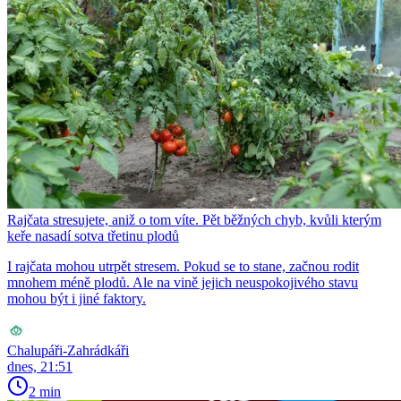
Rajčata stresujete, aniž o tom víte. Pět běžných chyb, kvůli kterým
keře nasadí sotva třetinu plodů
I rajčata mohou utrpět stresem. Pokud se to stane, začnou rodit
mnohem méně plodů. Ale na vině jejich neuspokojivého stavu
mohou být i jiné faktory.
Chalupáři-Zahrádkáři
dnes, 21:51
2 min