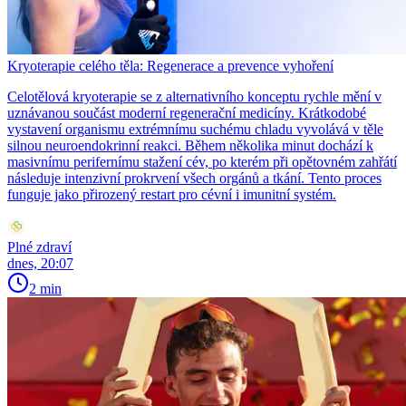
Kryoterapie celého těla: Regenerace a prevence vyhoření
Celotělová kryoterapie se z alternativního konceptu rychle mění v
uznávanou součást moderní regenerační medicíny. Krátkodobé
vystavení organismu extrémnímu suchému chladu vyvolává v těle
silnou neuroendokrinní reakci. Během několika minut dochází k
masivnímu perifernímu stažení cév, po kterém při opětovném zahřátí
následuje intenzivní prokrvení všech orgánů a tkání. Tento proces
funguje jako přirozený restart pro cévní i imunitní systém.
Plné zdraví
dnes, 20:07
2 min