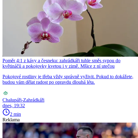
Poměr 4:1 z kávy a česneku: zahrádkáři tuhle směs sypou do
květináčů a pokojovky kvetou i v zimě. Mšice z ní utečou
Pokojové rostliny je třeba vždy správně vyživit. Pokud to dokážete,
budou vám dělat radost po opravdu dlouhá léta.
Chalupáři-Zahrádkáři
dnes, 19:32
2 min
Reklama