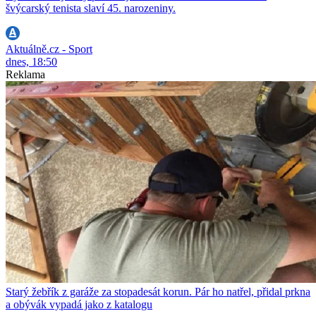
švýcarský tenista slaví 45. narozeniny.
Aktuálně.cz - Sport
dnes, 18:50
Reklama
Starý žebřík z garáže za stopadesát korun. Pár ho natřel, přidal prkna
a obývák vypadá jako z katalogu