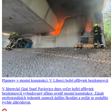
Plameny v mostní konstrukci: V Liberci hořel příbytek bezdomovců
V liberecké části Staré Pavlovice dnes večer hořel příbytek
bezdomovců vybudovaný přímo uvnitř mostní konstrukce. Zásah
profesionálních jednotek zamezil dalším škodám a požár se podařilo
rychle zlikvidovat.