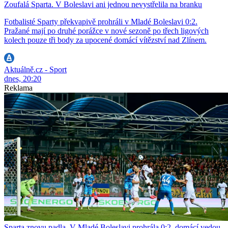
Zoufalá Sparta. V Boleslavi ani jednou nevystřelila na branku
Fotbalisté Sparty překvapivě prohráli v Mladé Boleslavi 0:2.
Pražané mají po druhé porážce v nové sezoně po třech ligových
kolech pouze tři body za upocené domácí vítězství nad Zlínem.
Aktuálně.cz - Sport
dnes, 20:20
Reklama
Sparta znovu padla. V Mladé Boleslavi prohrála 0:2, domácí vedou