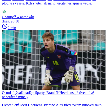
plodné i veselé. Když víte, jak na to, určitě nešlápnete vedle.
Chalupáři-Zahrádkáři
dnes, 20:38
2 min
Ostuda bývalé naděje Sparty. Brankář Heerkens předvedl dvě
nehorázné minely
Dvacetiletý Joeri Heerkens, kterého Ajax před rokem kupoval jako