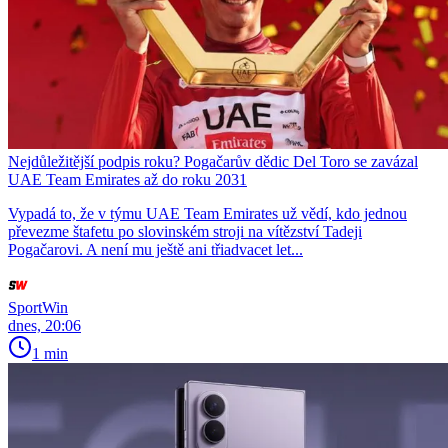
Nejdůležitější podpis roku? Pogačarův dědic Del Toro se zavázal
UAE Team Emirates až do roku 2031
Vypadá to, že v týmu UAE Team Emirates už vědí, kdo jednou
převezme štafetu po slovinském stroji na vítězství Tadeji
Pogačarovi. A není mu ještě ani třiadvacet let...
SportWin
dnes, 20:06
1 min