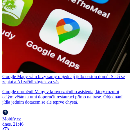
Google Mapy vám brzy samy objednají jídlo cestou domů. Stačí se
zeptat a AI zařídí zbytek za vás
Google proměnil Mapy v konverzačního asistenta, který rozumí
celým větám a umí doporučit restauraci přímo na trase. Objednání
jídla jedním dotazem se ale teprve chystá.
Mobify.cz
dnes, 21:46