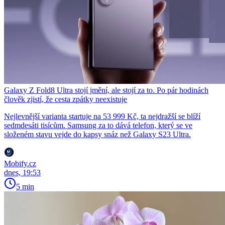
Galaxy Z Fold8 Ultra stojí jmění, ale stojí za to. Po pár hodinách
člověk zjistí, že cesta zpátky neexistuje
Nejlevnější varianta startuje na 53 999 Kč, ta nejdražší se blíží
sedmdesáti tisícům. Samsung za to dává telefon, který se ve
složeném stavu vejde do kapsy snáz než Galaxy S23 Ultra.
Mobify.cz
dnes, 19:53
5 min