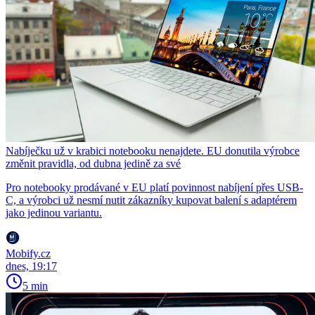
Nabíječku už v krabici notebooku nenajdete. EU donutila výrobce
změnit pravidla, od dubna jedině za své
Pro notebooky prodávané v EU platí povinnost nabíjení přes USB-
C, a výrobci už nesmí nutit zákazníky kupovat balení s adaptérem
jako jedinou variantu.
Mobify.cz
dnes, 19:17
5 min