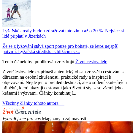
Lyžařské areály budou zdražovat tuto zimu až o 20 %. Nejvíce si
lidé připlatí v Jizerkách
Že se z lyžování stává sport pouze pro bohaté, se letos nejspíš
potvrdí. Lyžařská střediska s blížícím se...
Tento článek byl publikován ze zdrojů
Život cestovatele
ZivotCestovatele.cz přináší autentický obsah ze světa cestování s
důrazem na osobní zkušenosti, praktické rady a inspiraci k
objevování. Nejde jen o přehled destinací, ale o sdílení skutečných
příběhů, které ukazují cestování jako životní styl – se všemi jeho
krásami i výzvami. Články kombinují...
Všechny články tohoto autora →
Vybrali jsme pro vás
Magazíny a zajímavosti