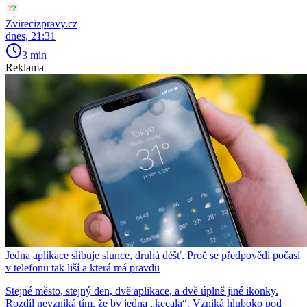
Zvirecizpravy.cz
dnes, 21:31
3 min
Reklama
Jedna aplikace slibuje slunce, druhá déšť. Proč se předpovědi počasí
v telefonu tak liší a která má pravdu
Stejné město, stejný den, dvě aplikace, a dvě úplně jiné ikonky.
Rozdíl nevzniká tím, že by jedna „kecala“. Vzniká hluboko pod