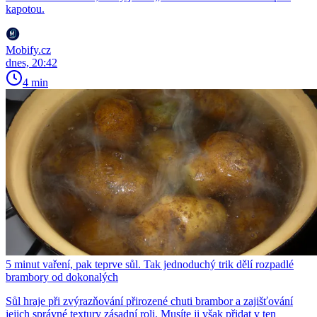
kapotou.
Mobify.cz
dnes, 20:42
4 min
5 minut vaření, pak teprve sůl. Tak jednoduchý trik dělí rozpadlé
brambory od dokonalých
Sůl hraje při zvýrazňování přirozené chuti brambor a zajišťování
jejich správné textury zásadní roli. Musíte ji však přidat v ten