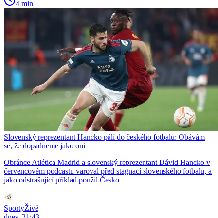
4 min
Slovenský reprezentant Hancko pálí do českého fotbalu: Obávám
se, že dopadneme jako oni
Obránce Atlética Madrid a slovenský reprezentant Dávid Hancko v
červencovém podcastu varoval před stagnací slovenského fotbalu, a
jako odstrašující příklad použil Česko.
SportyŽivě
dnes, 21:43