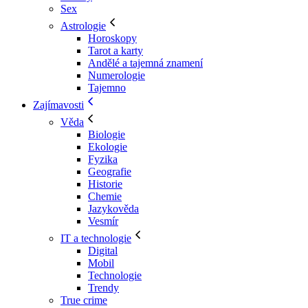
Sex
Astrologie
Horoskopy
Tarot a karty
Andělé a tajemná znamení
Numerologie
Tajemno
Zajímavosti
Věda
Biologie
Ekologie
Fyzika
Geografie
Historie
Chemie
Jazykověda
Vesmír
IT a technologie
Digital
Mobil
Technologie
Trendy
True crime