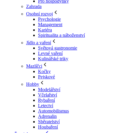
Pro hospodyňky
Zahrada
Osobní rozvoj
Psychologie
Management
Kariéra
Spiritualita a náboženství
Jídlo a vaření
Světová gastronomie
Levné vaření
Kulinářské triky
Mazlíčci
Kočky
Pejskové
Hobby
Modelářství
Včelařství
Rybaření
Letectví
Automobilismus
Adrenalin
Sběratelství
Houbaření