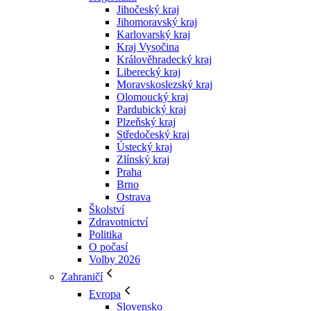
Jihočeský kraj
Jihomoravský kraj
Karlovarský kraj
Kraj Vysočina
Králověhradecký kraj
Liberecký kraj
Moravskoslezský kraj
Olomoucký kraj
Pardubický kraj
Plzeňský kraj
Středočeský kraj
Ústecký kraj
Zlínský kraj
Praha
Brno
Ostrava
Školství
Zdravotnictví
Politika
O počasí
Volby 2026
Zahraničí
Evropa
Slovensko