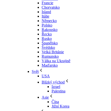
Francie
Chorvatsko
Island
Itálie
Německo
Polsko
Rakousko
Řecko
Rusko
Španělsko
Švédsko
Velká Británie
Rumunsko
Válka na Ukrajině
Maďarsko
Svět
USA
Blízký východ
Izrael
Palestina
Asie
Čína
Jižní Korea