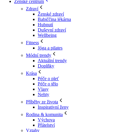
Ženské centrum
Zdraví
Ženské zdraví
Babiččina lékárna
Hubnutí
Duševní zdraví
Wellbeing
Fitness
Jóga a pilates
Módní trendy
Aktuální trendy
Doplňky
Krása
Péče o pleť
Péče o tělo
Vlasy
Nehty
Příběhy ze života
Inspirativní ženy
Rodina & komunita
Výchova
Přátelství
Vztahy