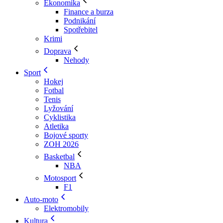
Ekonomika
Finance a burza
Podnikání
Spotřebitel
Krimi
Doprava
Nehody
Sport
Hokej
Fotbal
Tenis
Lyžování
Cyklistika
Atletika
Bojové sporty
ZOH 2026
Basketbal
NBA
Motosport
F1
Auto-moto
Elektromobily
Kultura