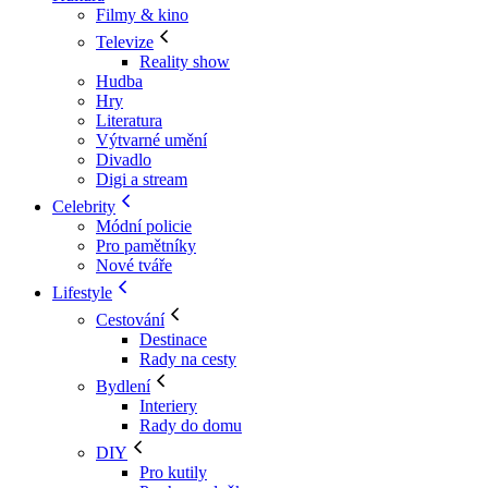
Filmy & kino
Televize
Reality show
Hudba
Hry
Literatura
Výtvarné umění
Divadlo
Digi a stream
Celebrity
Módní policie
Pro pamětníky
Nové tváře
Lifestyle
Cestování
Destinace
Rady na cesty
Bydlení
Interiery
Rady do domu
DIY
Pro kutily