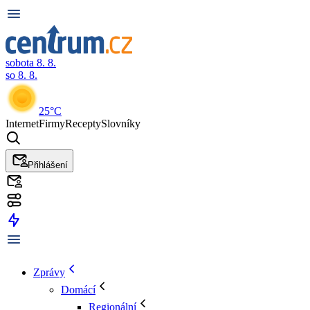
sobota 8. 8.
so 8. 8.
25°C
Internet
Firmy
Recepty
Slovníky
Přihlášení
Zprávy
Domácí
Regionální