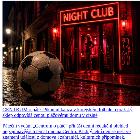
CENTRUM o páté: Pikantní kauza v korejském fotbalu a pražský
sklep odpovídá cenou plážovému domu v cizině
Páteční vydání „Centrum o páté“ přináší denní redakční přehled
nejzajímavějších témat dne na Centru. Klidný letní den se nesl ve
znamení událostí z domova i zahraničí, kulturních připomínek,