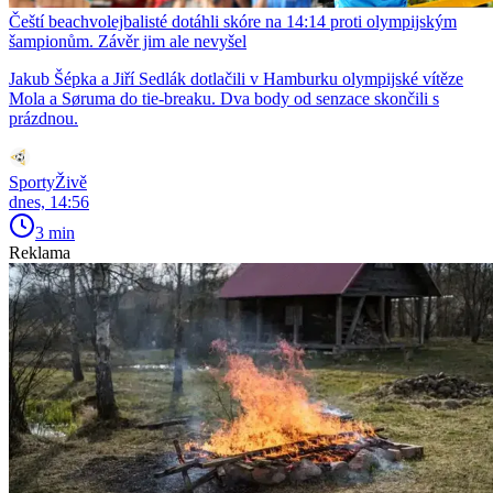
Čeští beachvolejbalisté dotáhli skóre na 14:14 proti olympijským
šampionům. Závěr jim ale nevyšel
Jakub Šépka a Jiří Sedlák dotlačili v Hamburku olympijské vítěze
Mola a Søruma do tie-breaku. Dva body od senzace skončili s
prázdnou.
SportyŽivě
dnes, 14:56
3 min
Reklama