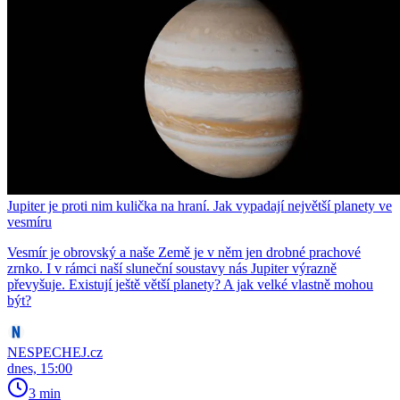
Jupiter je proti nim kulička na hraní. Jak vypadají největší planety ve
vesmíru
Vesmír je obrovský a naše Země je v něm jen drobné prachové
zrnko. I v rámci naší sluneční soustavy nás Jupiter výrazně
převyšuje. Existují ještě větší planety? A jak velké vlastně mohou
být?
NESPECHEJ.cz
dnes, 15:00
3 min