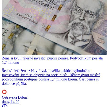
Žena si kvůli falešné investici půjčila peníze. Podvodníkům poslala
1,7 milionu
Šedesátiletá žena z Havířovska uvěřila nabídce výhodného
investování, která se objevila na sociální síti. Během dvou měsíců
podvodníkům postupně poslala 1,7 milionu korun. Část peněz si
dokonce půjčila.
Ostravská Drbna
dnes, 14:29