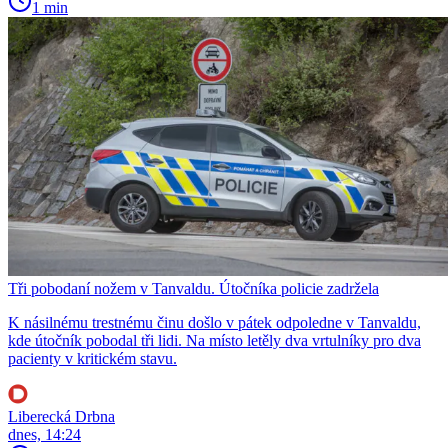
1 min
Tři pobodaní nožem v Tanvaldu. Útočníka policie zadržela
K násilnému trestnému činu došlo v pátek odpoledne v Tanvaldu,
kde útočník pobodal tři lidi. Na místo letěly dva vrtulníky pro dva
pacienty v kritickém stavu.
Liberecká Drbna
dnes, 14:24