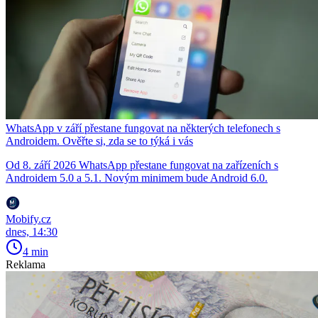
WhatsApp v září přestane fungovat na některých telefonech s
Androidem. Ověřte si, zda se to týká i vás
Od 8. září 2026 WhatsApp přestane fungovat na zařízeních s
Androidem 5.0 a 5.1. Novým minimem bude Android 6.0.
Mobify.cz
dnes, 14:30
4 min
Reklama