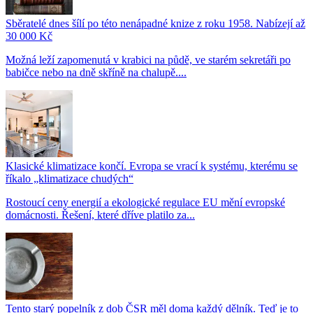
Sběratelé dnes šílí po této nenápadné knize z roku 1958. Nabízejí až
30 000 Kč
Možná leží zapomenutá v krabici na půdě, ve starém sekretáři po
babičce nebo na dně skříně na chalupě....
Klasické klimatizace končí. Evropa se vrací k systému, kterému se
říkalo „klimatizace chudých“
Rostoucí ceny energií a ekologické regulace EU mění evropské
domácnosti. Řešení, které dříve platilo za...
Tento starý popelník z dob ČSR měl doma každý dělník. Teď je to