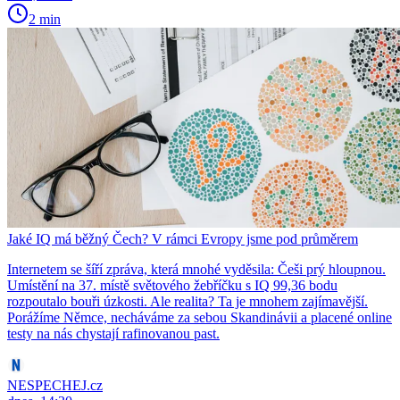
2 min
Jaké IQ má běžný Čech? V rámci Evropy jsme pod průměrem
Internetem se šíří zpráva, která mnohé vyděsila: Češi prý hloupnou.
Umístění na 37. místě světového žebříčku s IQ 99,36 bodu
rozpoutalo bouři úzkosti. Ale realita? Ta je mnohem zajímavější.
Porážíme Němce, necháváme za sebou Skandinávii a placené online
testy na nás chystají rafinovanou past.
NESPECHEJ.cz