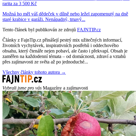
rarita za 3 500 Kč
Možná ho měl váš dědeček v dílně nebo ležel zapomenutý na dně
staré krabice v garáži. Nenápadný, tmavý...
Tento článek byl publikován ze zdrojů
FAJNTIP.cz
Články z FajnTip.cz přinášejí pestrý mix užitečných informací,
životních vychytávek, inspirativních postřehů i oddechového
obsahu, který čtenáře nejen pobaví, ale často i překvapí. Obsah je
zaměřen na každodenní témata – od domácnosti, zdraví a vztahů
přes zajímavosti ze světa až po jednoduché...
Všechny články tohoto autora →
Vybrali jsme pro vás
Magazíny a zajímavosti