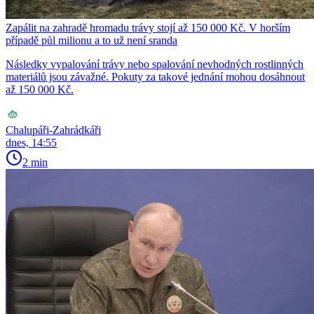
Zapálit na zahradě hromadu trávy stojí až 150 000 Kč. V horším
případě půl milionu a to už není sranda
Následky vypalování trávy nebo spalování nevhodných rostlinných
materiálů jsou závažné. Pokuty za takové jednání mohou dosáhnout
až 150 000 Kč.
Chalupáři-Zahrádkáři
dnes, 14:55
2 min