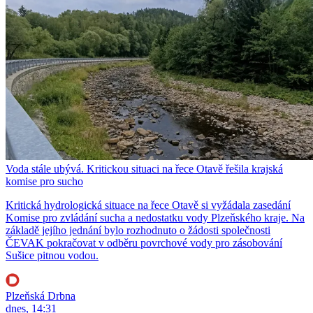
Voda stále ubývá. Kritickou situaci na řece Otavě řešila krajská
komise pro sucho
Kritická hydrologická situace na řece Otavě si vyžádala zasedání
Komise pro zvládání sucha a nedostatku vody Plzeňského kraje. Na
základě jejího jednání bylo rozhodnuto o žádosti společnosti
ČEVAK pokračovat v odběru povrchové vody pro zásobování
Sušice pitnou vodou.
Plzeňská Drbna
dnes, 14:31