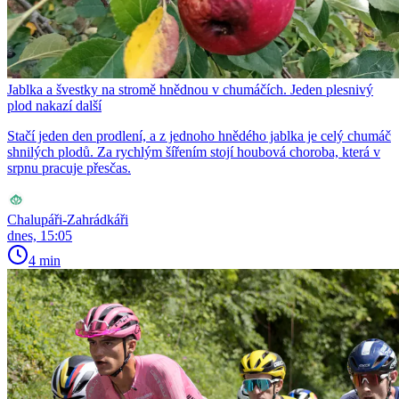
Jablka a švestky na stromě hnědnou v chumáčích. Jeden plesnivý
plod nakazí další
Stačí jeden den prodlení, a z jednoho hnědého jablka je celý chumáč
shnilých plodů. Za rychlým šířením stojí houbová choroba, která v
srpnu pracuje přesčas.
Chalupáři-Zahrádkáři
dnes, 15:05
4 min