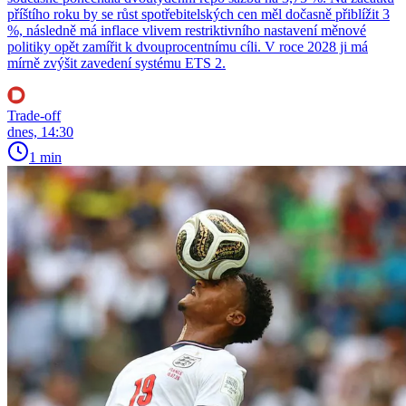
příštího roku by se růst spotřebitelských cen měl dočasně přiblížit 3
%, následně má inflace vlivem restriktivního nastavení měnové
politiky opět zamířit k dvouprocentnímu cíli. V roce 2028 ji má
mírně zvýšit zavedení systému ETS 2.
Trade-off
dnes, 14:30
1 min