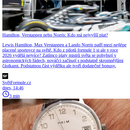
Hamilton, Verstappen nebo Norris: Kdo má nejvyšší plat?
Lewis Hamilton, Max Verstappen a Lando Norris patří mezi nejlépe
placené sportovce na světě. Kdo z pilotů formule 1 si ale v roce
2026 vydělá nejvíce? Zatímco platy mistrů světa se pohybují v
astronomických řádech, nováčci začínají s podstatně skromnějšími
částkami. Podstatnou část výdělku ale tvoří dodatečné bonusy.
SvětFormule.cz
dnes, 14:46
3 min