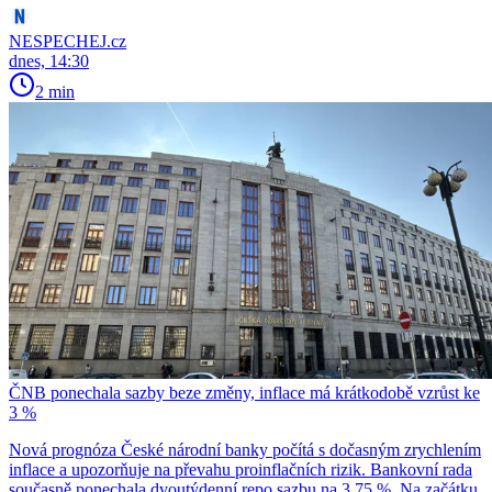
NESPECHEJ.cz
dnes, 14:30
2 min
ČNB ponechala sazby beze změny, inflace má krátkodobě vzrůst ke
3 %
Nová prognóza České národní banky počítá s dočasným zrychlením
inflace a upozorňuje na převahu proinflačních rizik. Bankovní rada
současně ponechala dvoutýdenní repo sazbu na 3,75 %. Na začátku