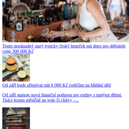
Tento nenápadný starý typicky český hrneček má dnes pro sběratele
cenu 300 000 Kč
Od září bude přispívat stát 6 000 Kč rodičům na hlídání dětí
Od září startuje nová finanční podpora pro rodiny s malými dětmi.
Tisíce korun měsíčně na jesle či chůvy –...