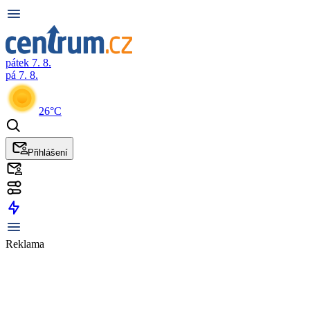
pátek 7. 8.
pá 7. 8.
26°C
Přihlášení
Reklama