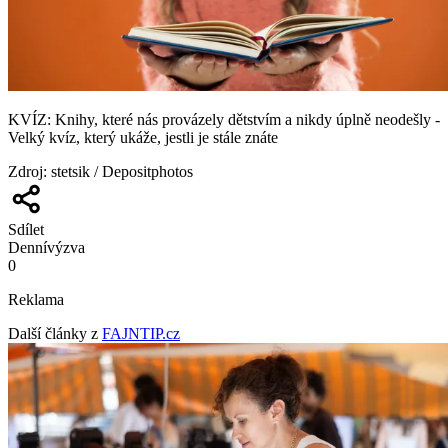
KVÍZ: Knihy, které nás provázely dětstvím a nikdy úplně neodešly -
Velký kvíz, který ukáže, jestli je stále znáte
Zdroj
:
stetsik / Depositphotos
Sdílet
Denní
výzva
0
Reklama
Další články z
FAJNTIP.cz