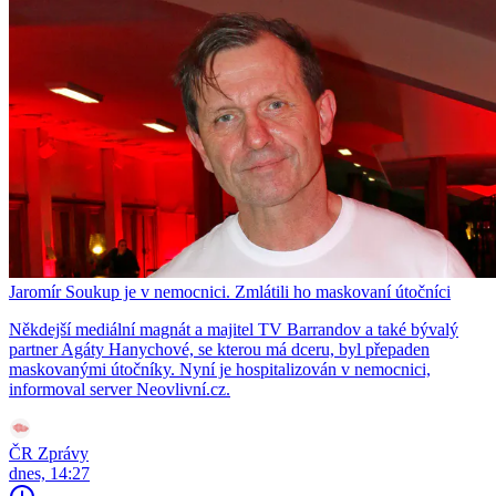
Jaromír Soukup je v nemocnici. Zmlátili ho maskovaní útočníci
Někdejší mediální magnát a majitel TV Barrandov a také bývalý
partner Agáty Hanychové, se kterou má dceru, byl přepaden
maskovanými útočníky. Nyní je hospitalizován v nemocnici,
informoval server Neovlivní.cz.
ČR Zprávy
dnes, 14:27