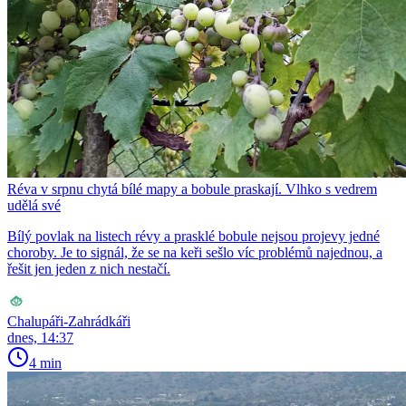
Réva v srpnu chytá bílé mapy a bobule praskají. Vlhko s vedrem
udělá své
Bílý povlak na listech révy a prasklé bobule nejsou projevy jedné
choroby. Je to signál, že se na keři sešlo víc problémů najednou, a
řešit jen jeden z nich nestačí.
Chalupáři-Zahrádkáři
dnes, 14:37
4 min