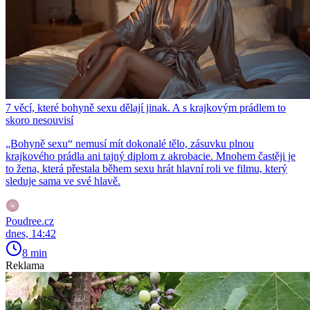
7 věcí, které bohyně sexu dělají jinak. A s krajkovým prádlem to
skoro nesouvisí
„Bohyně sexu“ nemusí mít dokonalé tělo, zásuvku plnou
krajkového prádla ani tajný diplom z akrobacie. Mnohem častěji je
to žena, která přestala během sexu hrát hlavní roli ve filmu, který
sleduje sama ve své hlavě.
Poudree.cz
dnes, 14:42
8 min
Reklama