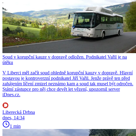
Soud v korupční kauze v dopravě odložen. Podnikatel Vařil je na
útěku
V Liberci měl začít soud ohledně korupční kauzy v dopravě. Hlavní
postavou je kontroverzní podnikatel Jiří Vařil. Jenže právě ten před
zahájením líčení zmizel neznámo kam a soud tak musel být odročen.
Státní zástupce pro něj chce devět let vězení, upozornil server
iDnes.cz.
Liberecká Drbna
dnes, 14:34
1 min