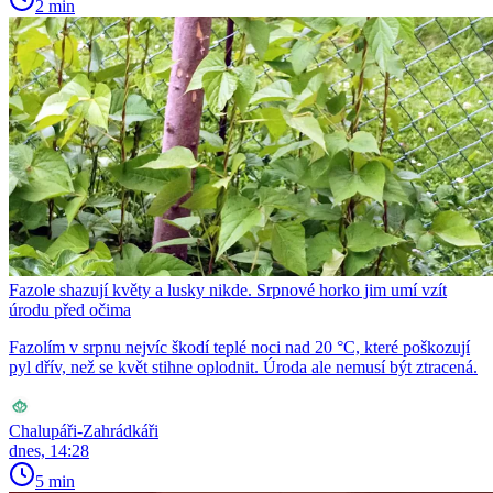
2 min
Fazole shazují květy a lusky nikde. Srpnové horko jim umí vzít
úrodu před očima
Fazolím v srpnu nejvíc škodí teplé noci nad 20 °C, které poškozují
pyl dřív, než se květ stihne oplodnit. Úroda ale nemusí být ztracená.
Chalupáři-Zahrádkáři
dnes, 14:28
5 min