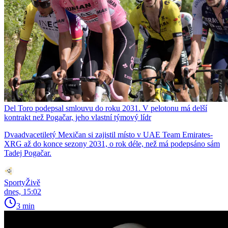
Del Toro podepsal smlouvu do roku 2031. V pelotonu má delší
kontrakt než Pogačar, jeho vlastní týmový lídr
Dvaadvacetiletý Mexičan si zajistil místo v UAE Team Emirates-
XRG až do konce sezony 2031, o rok déle, než má podepsáno sám
Tadej Pogačar.
SportyŽivě
dnes, 15:02
3 min