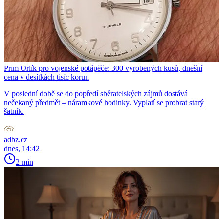
Prim Orlík pro vojenské potápěče: 300 vyrobených kusů, dnešní
cena v desítkách tisíc korun
V poslední době se do popředí sběratelských zájmů dostává
nečekaný předmět – náramkové hodinky. Vyplatí se probrat starý
šatník.
adbz.cz
dnes, 14:42
2 min