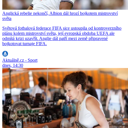
Anglická rebelie nekončí, Albion dál hrozí bojkotem mistrovství
světa
Světová fotbalová federace FIFA sice ustoupila od kontroverzního
plánu kolem mistrovství světa, její evropská obdoba UEFA ale
odmítá krizi uzavřít. Anglie dál patří mezi země připravené
bojkotovat turnaje FIFA.
Aktuálně.cz - Sport
dnes, 14:30