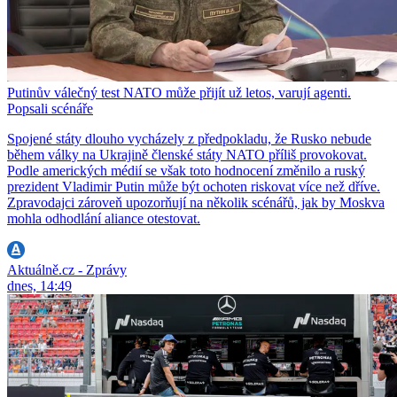
Putinův válečný test NATO může přijít už letos, varují agenti.
Popsali scénáře
Spojené státy dlouho vycházely z předpokladu, že Rusko nebude
během války na Ukrajině členské státy NATO příliš provokovat.
Podle amerických médií se však toto hodnocení změnilo a ruský
prezident Vladimir Putin může být ochoten riskovat více než dříve.
Zpravodajci zároveň upozorňují na několik scénářů, jak by Moskva
mohla odhodlání aliance otestovat.
Aktuálně.cz - Zprávy
dnes, 14:49