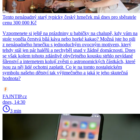
Tento nenápadný starý typicky český hrneček má dnes pro sběratele
cenu 300 000 Kč
Vzpomenete si ještě na prázdniny u babičky na chalupě, kdy vám na
stole voněla čerstvá bílá káva nebo horké kakao? Možná jste ho pili
z nenápadného hrnečku s jednoduchým ovocným motivem, který
tehdy stál jen pár haléřů a nechyběl snad v žádné domácnosti. Dnes
se však kolem tohoto zdánlivě obyčejného kousku strhlo nevídané
šílenství a internetem kolují zvěsti o astronomických částkách, které
jsou za něj lidé ochotni zaplatit. Co je na tomto nostalgickém
symbolu našeho dětství tak výjimečného a jaká je jeho skutečná
hodnota?
FAJNTIP.cz
dnes, 14:30
3 min