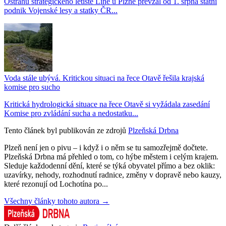
Ostrahu strategického letiště Líně u Plzně převzal od 1. srpna státní
podnik Vojenské lesy a statky ČR...
Voda stále ubývá. Kritickou situaci na řece Otavě řešila krajská
komise pro sucho
Kritická hydrologická situace na řece Otavě si vyžádala zasedání
Komise pro zvládání sucha a nedostatku...
Tento článek byl publikován ze zdrojů
Plzeňská Drbna
Plzeň není jen o pivu – i když i o něm se tu samozřejmě dočtete.
Plzeňská Drbna má přehled o tom, co hýbe městem i celým krajem.
Sleduje každodenní dění, které se týká obyvatel přímo a bez oklik:
uzavírky, nehody, rozhodnutí radnice, změny v dopravě nebo kauzy,
které rezonují od Lochotína po...
Všechny články tohoto autora →