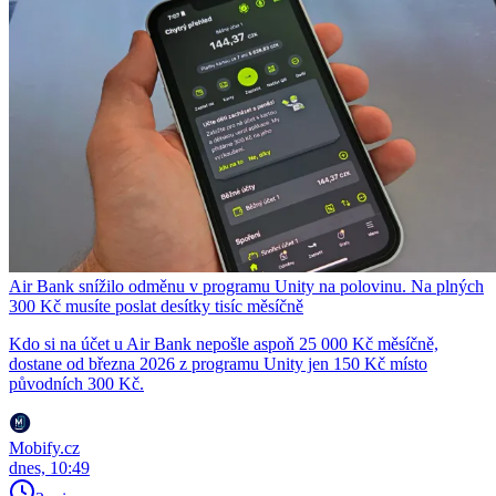
Air Bank snížilo odměnu v programu Unity na polovinu. Na plných
300 Kč musíte poslat desítky tisíc měsíčně
Kdo si na účet u Air Bank nepošle aspoň 25 000 Kč měsíčně,
dostane od března 2026 z programu Unity jen 150 Kč místo
původních 300 Kč.
Mobify.cz
dnes, 10:49