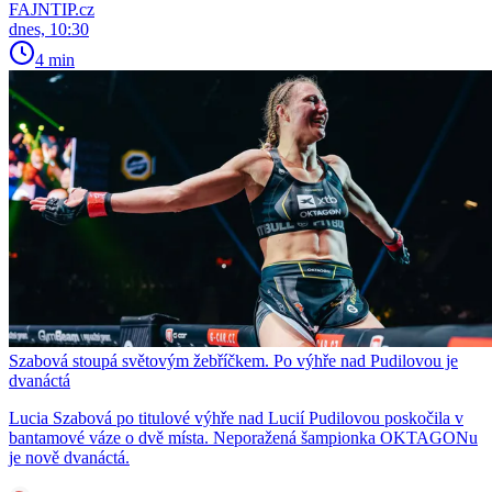
FAJNTIP.cz
dnes, 10:30
4 min
Szabová stoupá světovým žebříčkem. Po výhře nad Pudilovou je
dvanáctá
Lucia Szabová po titulové výhře nad Lucií Pudilovou poskočila v
bantamové váze o dvě místa. Neporažená šampionka OKTAGONu
je nově dvanáctá.