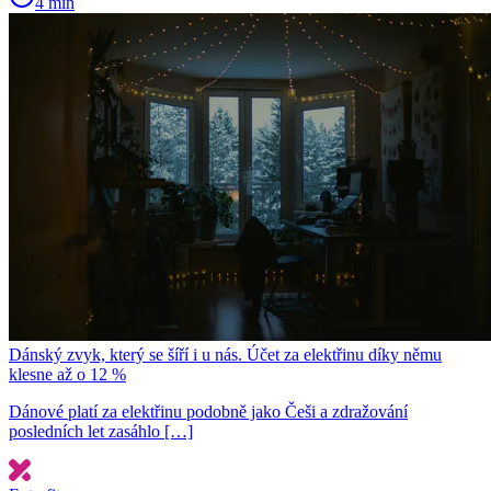
4 min
Dánský zvyk, který se šíří i u nás. Účet za elektřinu díky němu
klesne až o 12 %
Dánové platí za elektřinu podobně jako Češi a zdražování
posledních let zasáhlo […]