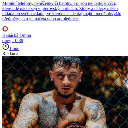
Mobilní telefony, peněženky či batohy. To jsou nejčastější věci,
které lidé nacházejí v přerovských ulicích. Ztráty a nálezy město
ukládá do svého skladu, ve kterém se ale dají najít i méně obvyklé
předměty jako je mačeta nebo autolednice.
Hanácká Drbna
dnes, 10:38
1 min
Reklama