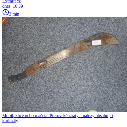
Extrafit.cz
dnes, 10:39
3 min
Mobil, klíče nebo mačeta. Přerovské ztráty a nálezy obsahují i
kuriozity