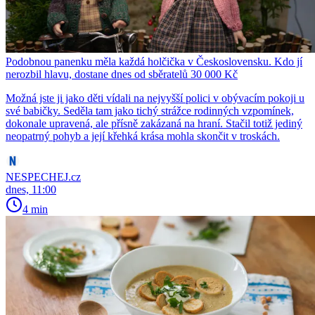
Podobnou panenku měla každá holčička v Československu. Kdo jí
nerozbil hlavu, dostane dnes od sběratelů 30 000 Kč
Možná jste ji jako děti vídali na nejvyšší polici v obývacím pokoji u
své babičky. Seděla tam jako tichý strážce rodinných vzpomínek,
dokonale upravená, ale přísně zakázaná na hraní. Stačil totiž jediný
neopatrný pohyb a její křehká krása mohla skončit v troskách.
NESPECHEJ.cz
dnes, 11:00
4 min