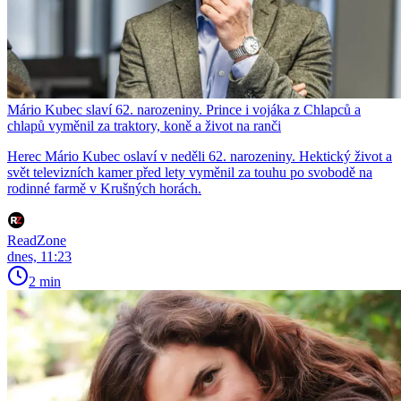
Mário Kubec slaví 62. narozeniny. Prince i vojáka z Chlapců a
chlapů vyměnil za traktory, koně a život na ranči
Herec Mário Kubec oslaví v neděli 62. narozeniny. Hektický život a
svět televizních kamer před lety vyměnil za touhu po svobodě na
rodinné farmě v Krušných horách.
ReadZone
dnes, 11:23
2 min