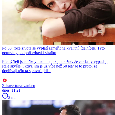
Po 30. roce života se vyplatí zaměřit na kvalitní jídelníček. Tyto
potraviny podpoří zdraví i vitalitu
Přemýšleli jste někdy nad tím, jak je možné, že celebrity vypadají
stále skvěle, i když jim je už více než 50 let? Je to proto, že
dopřávají tělu ta správná jídla.
Zdravestravovani.eu
dnes, 11:21
2 min