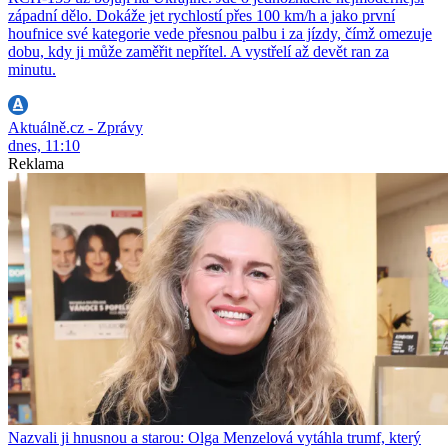
západní dělo. Dokáže jet rychlostí přes 100 km/h a jako první
houfnice své kategorie vede přesnou palbu i za jízdy, čímž omezuje
dobu, kdy ji může zaměřit nepřítel. A vystřelí až devět ran za
minutu.
Aktuálně.cz - Zprávy
dnes, 11:10
Reklama
Nazvali ji hnusnou a starou: Olga Menzelová vytáhla trumf, který