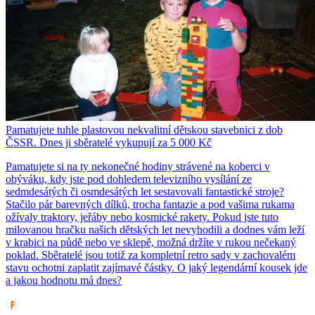
Pamatujete tuhle plastovou nekvalitní dětskou stavebnici z dob
ČSSR. Dnes ji sběratelé vykupují za 5 000 Kč
Pamatujete si na ty nekonečné hodiny strávené na koberci v
obýváku, kdy jste pod dohledem televizního vysílání ze
sedmdesátých či osmdesátých let sestavovali fantastické stroje?
Stačilo pár barevných dílků, trocha fantazie a pod vašima rukama
ožívaly traktory, jeřáby nebo kosmické rakety. Pokud jste tuto
milovanou hračku našich dětských let nevyhodili a dodnes vám leží
v krabici na půdě nebo ve sklepě, možná držíte v rukou nečekaný
poklad. Sběratelé jsou totiž za kompletní retro sady v zachovalém
stavu ochotni zaplatit zajímavé částky. O jaký legendární kousek jde
a jakou hodnotu má dnes?