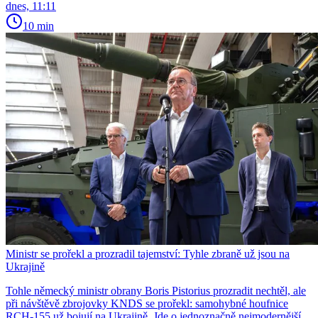
dnes, 11:11
10 min
Ministr se prořekl a prozradil tajemství: Tyhle zbraně už jsou na
Ukrajině
Tohle německý ministr obrany Boris Pistorius prozradit nechtěl, ale
při návštěvě zbrojovky KNDS se prořekl: samohybné houfnice
RCH-155 už bojují na Ukrajině. Jde o jednoznačně nejmodernější