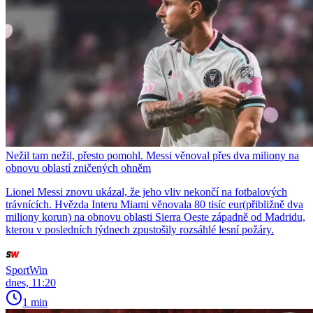
Nežil tam nežil, přesto pomohl. Messi věnoval přes dva miliony na
obnovu oblastí zničených ohněm
Lionel Messi znovu ukázal, že jeho vliv nekončí na fotbalových
trávnících. Hvězda Interu Miami věnovala 80 tisíc eur(přibližně dva
miliony korun) na obnovu oblasti Sierra Oeste západně od Madridu,
kterou v posledních týdnech zpustošily rozsáhlé lesní požáry.
SportWin
dnes, 11:20
1 min