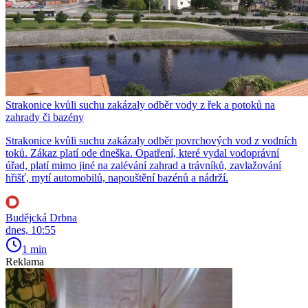
Strakonice kvůli suchu zakázaly odběr vody z řek a potoků na
zahrady či bazény
Strakonice kvůli suchu zakázaly odběr povrchových vod z vodních
toků. Zákaz platí ode dneška. Opatření, které vydal vodoprávní
úřad, platí mimo jiné na zalévání zahrad a trávníků, zavlažování
hřišť, mytí automobilů, napouštění bazénů a nádrží.
Budějcká Drbna
dnes, 10:55
1 min
Reklama