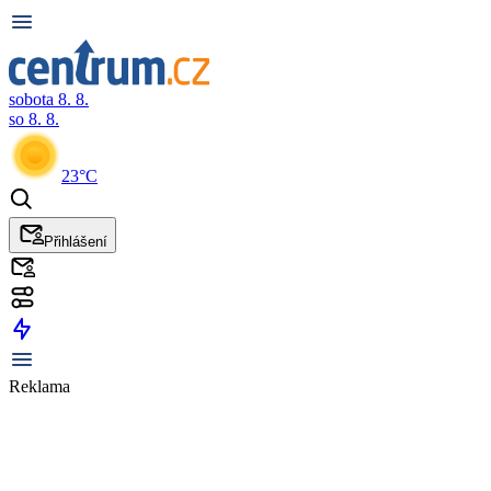
sobota 8. 8.
so 8. 8.
23°C
Přihlášení
Reklama