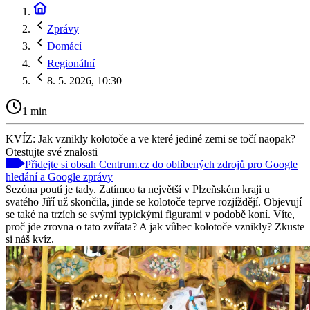
Zprávy
Domácí
Regionální
8. 5. 2026, 10:30
1 min
KVÍZ: Jak vznikly kolotoče a ve které jediné zemi se točí naopak?
Otestujte své znalosti
Přidejte si obsah Centrum.cz do oblíbených zdrojů pro Google
hledání a Google zprávy
Sezóna poutí je tady. Zatímco ta největší v Plzeňském kraji u
svatého Jiří už skončila, jinde se kolotoče teprve rozjíždějí. Objevují
se také na trzích se svými typickými figurami v podobě koní. Víte,
proč jde zrovna o tato zvířata? A jak vůbec kolotoče vznikly? Zkuste
si náš kvíz.