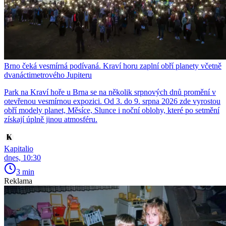
Brno čeká vesmírná podívaná. Kraví horu zaplní obří planety včetně
dvanáctimetrového Jupiteru
Park na Kraví hoře u Brna se na několik srpnových dnů promění v
otevřenou vesmírnou expozici. Od 3. do 9. srpna 2026 zde vyrostou
obří modely planet, Měsíce, Slunce i noční oblohy, které po setmění
získají úplně jinou atmosféru.
Kapitalio
dnes, 10:30
3 min
Reklama