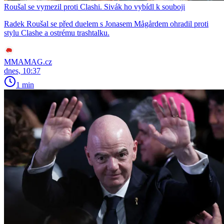
Roušal se vymezil proti Clashi. Sivák ho vybídl k souboji
Radek Roušal se před duelem s Jonasem Mågårdem ohradil proti
stylu Clashe a ostrému trashtalku.
MMAMAG.cz
dnes, 10:37
1 min