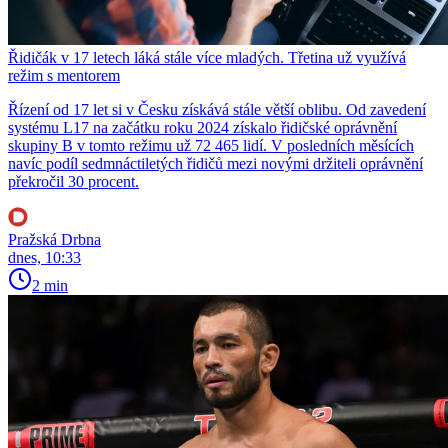
Řidičák v 17 letech láká stále více mladých. Třetina už využívá
režim s mentorem
Řízení od 17 let si v Česku získává stále větší oblibu. Od zavedení
systému L17 na začátku roku 2024 získalo řidičské oprávnění
skupiny B v tomto režimu už 72 465 lidí. V posledních měsících
navíc podíl sedmnáctiletých řidičů mezi novými držiteli oprávnění
překročil 30 procent.
Pražská Drbna
dnes, 10:33
2 min