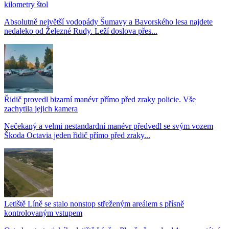
kilometry štol
Absolutně největší vodopády Šumavy a Bavorského lesa najdete
nedaleko od Železné Rudy. Leží doslova přes...
Řidič provedl bizarní manévr přímo před zraky policie. Vše
zachytila jejich kamera
Nečekaný a velmi nestandardní manévr předvedl se svým vozem
Škoda Octavia jeden řidič přímo před zraky...
Letiště Líně se stalo nonstop střeženým areálem s přísně
kontrolovaným vstupem