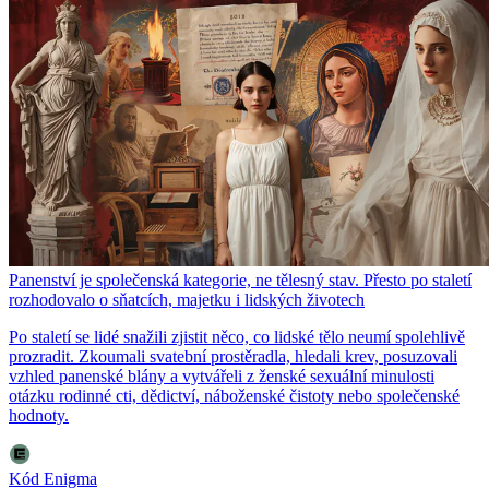
Panenství je společenská kategorie, ne tělesný stav. Přesto po staletí
rozhodovalo o sňatcích, majetku i lidských životech
Po staletí se lidé snažili zjistit něco, co lidské tělo neumí spolehlivě
prozradit. Zkoumali svatební prostěradla, hledali krev, posuzovali
vzhled panenské blány a vytvářeli z ženské sexuální minulosti
otázku rodinné cti, dědictví, náboženské čistoty nebo společenské
hodnoty.
Kód Enigma