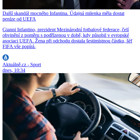
Další skandál mocného Infantina. Údajná milenka měla dostat
peníze od UEFA
Gianni Infantino, prezident Mezinárodní fotbalové federace, čelí
obvinění z poměru s podřízenou v době, kdy působil v evropské
asociaci UEFA. Žena při odchodu dostala šestimístnou částku, šéf
FIFA vše popírá.
Aktuálně.cz - Sport
dnes, 10:34