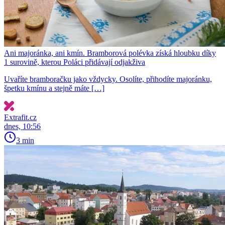
Ani majoránka, ani kmín. Bramborová polévka získá hloubku díky
1 surovině, kterou Poláci přidávají odjakživa
Uvaříte bramboračku jako vždycky. Osolíte, přihodíte majoránku,
špetku kmínu a stejně máte […]
Extrafit.cz
dnes, 10:56
3 min