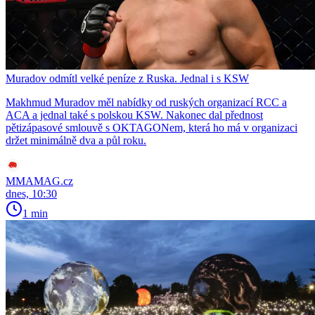
Muradov odmítl velké peníze z Ruska. Jednal i s KSW
Makhmud Muradov měl nabídky od ruských organizací RCC a
ACA a jednal také s polskou KSW. Nakonec dal přednost
pětizápasové smlouvě s OKTAGONem, která ho má v organizaci
držet minimálně dva a půl roku.
MMAMAG.cz
dnes, 10:30
1 min