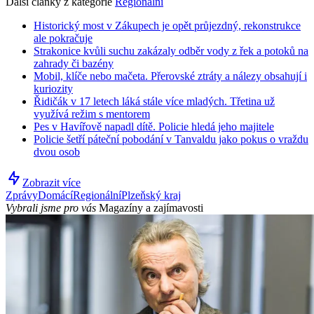
Další články z kategorie
Regionální
Historický most v Zákupech je opět průjezdný, rekonstrukce
ale pokračuje
Strakonice kvůli suchu zakázaly odběr vody z řek a potoků na
zahrady či bazény
Mobil, klíče nebo mačeta. Přerovské ztráty a nálezy obsahují i
kuriozity
Řidičák v 17 letech láká stále více mladých. Třetina už
využívá režim s mentorem
Pes v Havířově napadl dítě. Policie hledá jeho majitele
Policie šetří páteční pobodání v Tanvaldu jako pokus o vraždu
dvou osob
Zobrazit více
Zprávy
Domácí
Regionální
Plzeňský kraj
Vybrali jsme pro vás
Magazíny a zajímavosti