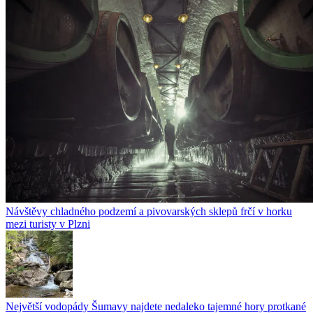
Návštěvy chladného podzemí a pivovarských sklepů frčí v horku
mezi turisty v Plzni
Největší vodopády Šumavy najdete nedaleko tajemné hory protkané