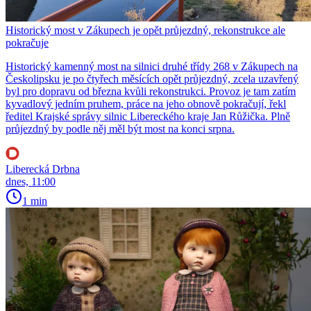
Historický most v Zákupech je opět průjezdný, rekonstrukce ale
pokračuje
Historický kamenný most na silnici druhé třídy 268 v Zákupech na
Českolipsku je po čtyřech měsících opět průjezdný, zcela uzavřený
byl pro dopravu od března kvůli rekonstrukci. Provoz je tam zatím
kyvadlový jedním pruhem, práce na jeho obnově pokračují, řekl
ředitel Krajské správy silnic Libereckého kraje Jan Růžička. Plně
průjezdný by podle něj měl být most na konci srpna.
Liberecká Drbna
dnes, 11:00
1 min