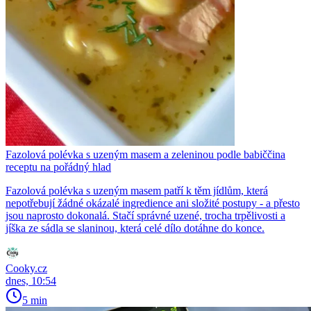
Fazolová polévka s uzeným masem a zeleninou podle babiččina
receptu na pořádný hlad
Fazolová polévka s uzeným masem patří k těm jídlům, která
nepotřebují žádné okázalé ingredience ani složité postupy - a přesto
jsou naprosto dokonalá. Stačí správné uzené, trocha trpělivosti a
jíška ze sádla se slaninou, která celé dílo dotáhne do konce.
Cooky.cz
dnes, 10:54
5 min