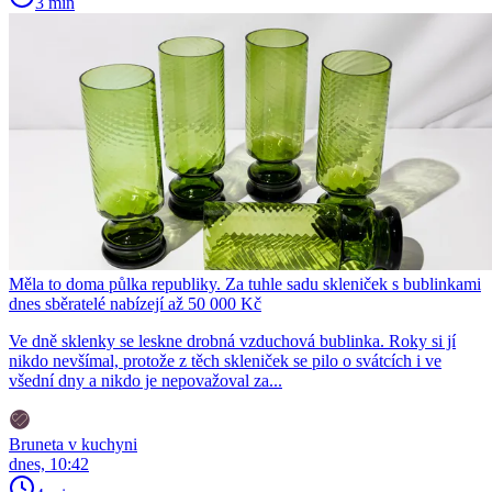
3 min
Měla to doma půlka republiky. Za tuhle sadu skleniček s bublinkami
dnes sběratelé nabízejí až 50 000 Kč
Ve dně sklenky se leskne drobná vzduchová bublinka. Roky si jí
nikdo nevšímal, protože z těch skleniček se pilo o svátcích i ve
všední dny a nikdo je nepovažoval za...
Bruneta v kuchyni
dnes, 10:42