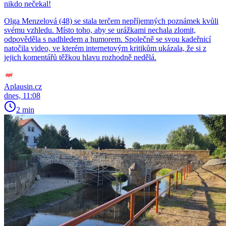
nikdo nečekal!
Olga Menzelová (48) se stala terčem nepříjemných poznámek kvůli
svému vzhledu. Místo toho, aby se urážkami nechala zlomit,
odpověděla s nadhledem a humorem. Společně se svou kadeřnicí
natočila video, ve kterém internetovým kritikům ukázala, že si z
jejich komentářů těžkou hlavu rozhodně nedělá.
Aplausin.cz
dnes, 11:08
2 min