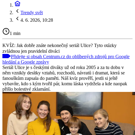
Trendy svět
4. 6. 2026, 10:28
1 min
KVÍZ: Jak dobře znáte nekonečný seriál Ulice? Tyto otázky
zvládnou jen pravidelní diváci
Přidejte si obsah Centrum.cz do oblíbených zdrojů pro Google
hledání a Google zprávy
Seriál Ulice je s českými diváky už od roku 2005 a za tu dobu v
něm vznikly desítky vztahů, rozchodů, návratů i dramat, která se
fanouškům zapsala do paměti. Náš kvíz prověří, jestli si ještě
vybavíte, kdo s kým tvořil pár, komu láska vydržela a kde naopak
přišlo bolestivé zklamání.