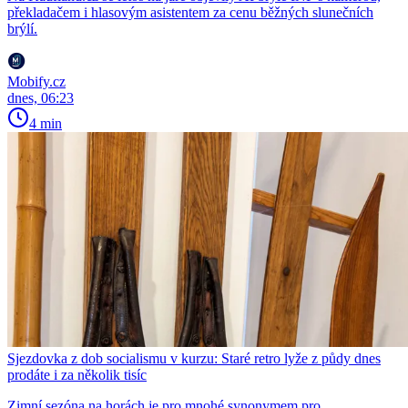
překladačem i hlasovým asistentem za cenu běžných slunečních
brýlí.
Mobify.cz
dnes, 06:23
4 min
Sjezdovka z dob socialismu v kurzu: Staré retro lyže z půdy dnes
prodáte i za několik tisíc
Zimní sezóna na horách je pro mnohé synonymem pro