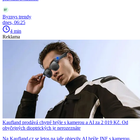
Byznys trendy
dnes, 06:25
4 min
Reklama
Kaufland prodává chytré brýle s kamerou a AI za 2 019 Kč. Od
obyčejných dioptrických je nerozeznáte
Na Kaufland.cz se letos na jaře objevily AI brýle INF s kamerou,