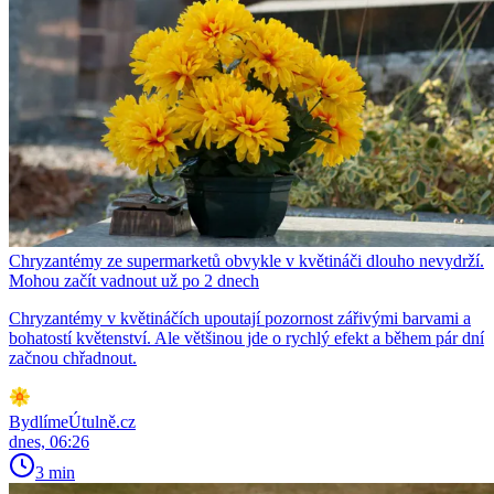
Chryzantémy ze supermarketů obvykle v květináči dlouho nevydrží.
Mohou začít vadnout už po 2 dnech
Chryzantémy v květináčích upoutají pozornost zářivými barvami a
bohatostí květenství. Ale většinou jde o rychlý efekt a během pár dní
začnou chřadnout.
BydlímeÚtulně.cz
dnes, 06:26
3 min