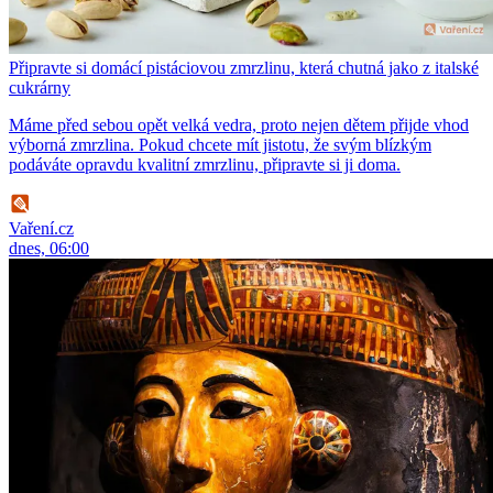
Připravte si domácí pistáciovou zmrzlinu, která chutná jako z italské
cukrárny
Máme před sebou opět velká vedra, proto nejen dětem přijde vhod
výborná zmrzlina. Pokud chcete mít jistotu, že svým blízkým
podáváte opravdu kvalitní zmrzlinu, připravte si ji doma.
Vaření.cz
dnes, 06:00