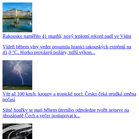
Rakousko naměřilo 41 stupňů, nový teplotní rekord padl ve Vídni
Vídeň během vlny veder posunula hranici rakouských extrémů na
41,0 °C. Horko provázejí požáry, nižší výkon...
Vítr až 100 km/h, kroupy a tropické noci: Česko čeká prudká změna
počasí
Silné bouřky se mají během úterního odpoledne tvořit nejprve na
jihozápadě Čech a večer postupovat k...