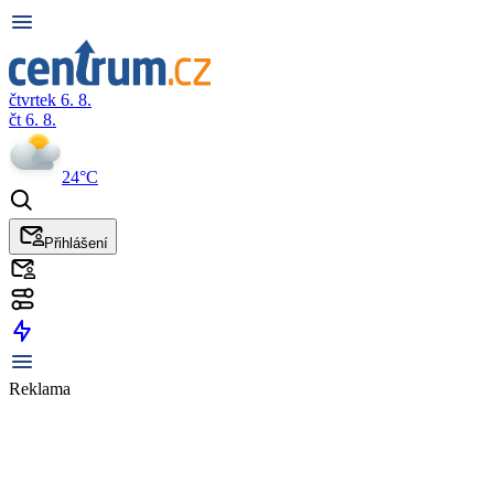
čtvrtek 6. 8.
čt 6. 8.
24°C
Přihlášení
Reklama