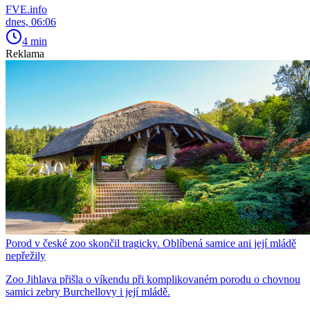
FVE.info
dnes, 06:06
4 min
Reklama
Porod v české zoo skončil tragicky. Oblíbená samice ani její mládě
nepřežily
Zoo Jihlava přišla o víkendu při komplikovaném porodu o chovnou
samici zebry Burchellovy i její mládě.