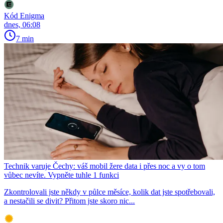
Kód Enigma
dnes, 06:08
7 min
Technik varuje Čechy: váš mobil žere data i přes noc a vy o tom
vůbec nevíte. Vypněte tuhle 1 funkci
Zkontrolovali jste někdy v půlce měsíce, kolik dat jste spotřebovali,
a nestačili se divit? Přitom jste skoro nic...