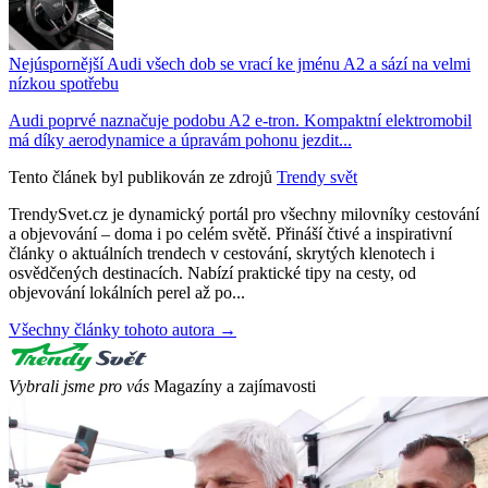
Nejúspornější Audi všech dob se vrací ke jménu A2 a sází na velmi
nízkou spotřebu
Audi poprvé naznačuje podobu A2 e-tron. Kompaktní elektromobil
má díky aerodynamice a úpravám pohonu jezdit...
Tento článek byl publikován ze zdrojů
Trendy svět
TrendySvet.cz je dynamický portál pro všechny milovníky cestování
a objevování – doma i po celém světě. Přináší čtivé a inspirativní
články o aktuálních trendech v cestování, skrytých klenotech i
osvědčených destinacích. Nabízí praktické tipy na cesty, od
objevování lokálních perel až po...
Všechny články tohoto autora →
Vybrali jsme pro vás
Magazíny a zajímavosti