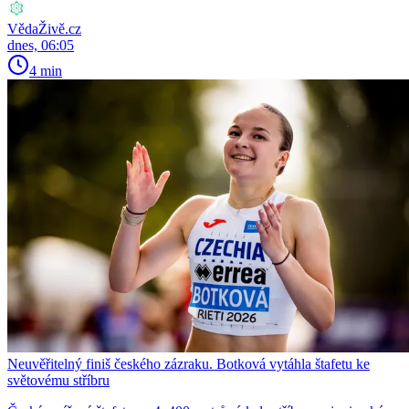
VědaŽivě.cz
dnes, 06:05
4 min
Neuvěřitelný finiš českého zázraku. Botková vytáhla štafetu ke
světovému stříbru