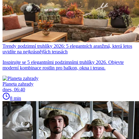
Trendy podzimní truhlíky 2026: 5 elegantních aranžmá, která letos
uvidíte na nejkrásnějších terasách
Inspirujte se 5 elegantními podzimními truhlíky 2026. Objevte
moderní kombinace rostlin pro balkon, okna i terasu.
Planeta zahrady
dnes, 06:40
8 min