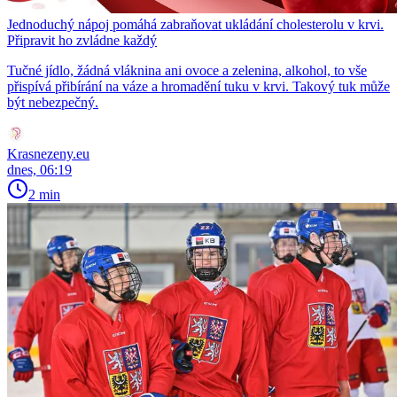
Jednoduchý nápoj pomáhá zabraňovat ukládání cholesterolu v krvi.
Připravit ho zvládne každý
Tučné jídlo, žádná vláknina ani ovoce a zelenina, alkohol, to vše
přispívá přibírání na váze a hromadění tuku v krvi. Takový tuk může
být nebezpečný.
Krasnezeny.eu
dnes, 06:19
2 min