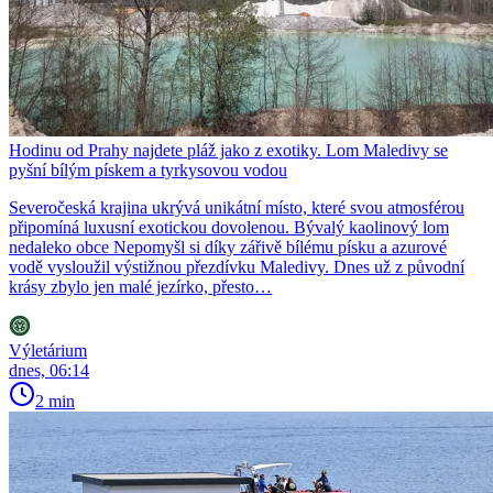
Hodinu od Prahy najdete pláž jako z exotiky. Lom Maledivy se
pyšní bílým pískem a tyrkysovou vodou
Severočeská krajina ukrývá unikátní místo, které svou atmosférou
připomíná luxusní exotickou dovolenou. Bývalý kaolinový lom
nedaleko obce Nepomyšl si díky zářivě bílému písku a azurové
vodě vysloužil výstižnou přezdívku Maledivy. Dnes už z původní
krásy zbylo jen malé jezírko, přesto…
Výletárium
dnes, 06:14
2 min