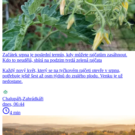
Začátek srpna je poslední termín, kdy můžete rajčatům zasáhnout.
Kdo to neudělá, sbírá na podzim tvrdá zelená rajčata
Každý nový květ, který se na tyčkovém rajčeti otevře v srpnu,
potřebuje ještě šest až osm týdnů do zralého plodu. Venku je už
nedostane.
Chalupáři-Zahrádkáři
dnes, 06:44
4 min