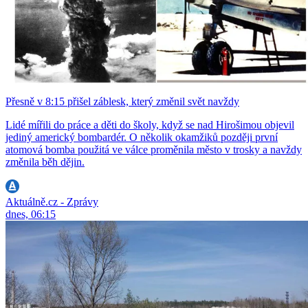
Přesně v 8:15 přišel záblesk, který změnil svět navždy
Lidé mířili do práce a děti do školy, když se nad Hirošimou objevil
jediný americký bombardér. O několik okamžiků později první
atomová bomba použitá ve válce proměnila město v trosky a navždy
změnila běh dějin.
Aktuálně.cz - Zprávy
dnes, 06:15