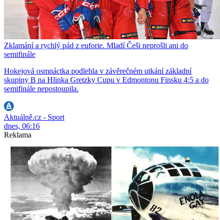
Zklamání a rychlý pád z euforie. Mladí Češi neprošli ani do
semifinále
Hokejová osmnáctka podlehla v závěrečném utkání základní
skupiny B na Hlinka Gretzky Cupu v Edmontonu Finsku 4:5 a do
semifinále nepostoupila.
Aktuálně.cz - Sport
dnes, 06:16
Reklama