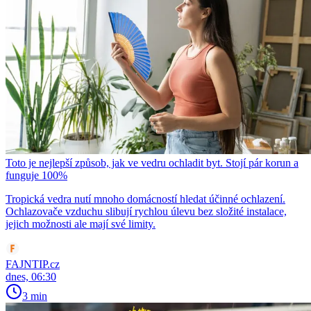
Toto je nejlepší způsob, jak ve vedru ochladit byt. Stojí pár korun a
funguje 100%
Tropická vedra nutí mnoho domácností hledat účinné ochlazení.
Ochlazovače vzduchu slibují rychlou úlevu bez složité instalace,
jejich možnosti ale mají své limity.
FAJNTIP.cz
dnes, 06:30
3 min