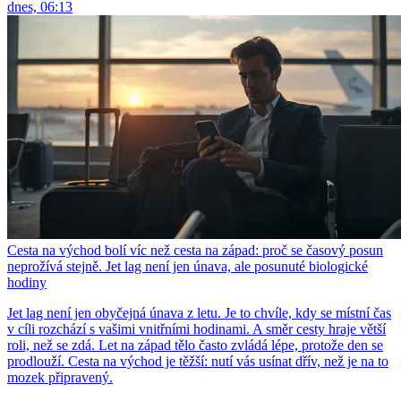
dnes, 06:13
Cesta na východ bolí víc než cesta na západ: proč se časový posun
neprožívá stejně. Jet lag není jen únava, ale posunuté biologické
hodiny
Jet lag není jen obyčejná únava z letu. Je to chvíle, kdy se místní čas
v cíli rozchází s vašimi vnitřními hodinami. A směr cesty hraje větší
roli, než se zdá. Let na západ tělo často zvládá lépe, protože den se
prodlouží. Cesta na východ je těžší: nutí vás usínat dřív, než je na to
mozek připravený.