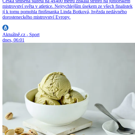
Česká smíšená štafeta na 4x400 metrů získala stříbro na juniorském
mistrovství světa v atletice. Nejrychlejším úsekem ze všech finalistek
jí k tomu pomohla finišmanka Linda Botková, hvězda nedávného
dorosteneckého mistrovství Evropy.
Aktuálně.cz - Sport
dnes, 06:01