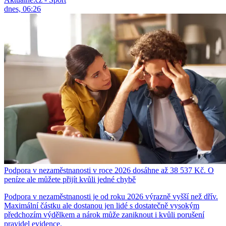
dnes, 06:26
Podpora v nezaměstnanosti v roce 2026 dosáhne až 38 537 Kč. O
peníze ale můžete přijít kvůli jedné chybě
Podpora v nezaměstnanosti je od roku 2026 výrazně vyšší než dřív.
Maximální částku ale dostanou jen lidé s dostatečně vysokým
předchozím výdělkem a nárok může zaniknout i kvůli porušení
pravidel evidence.