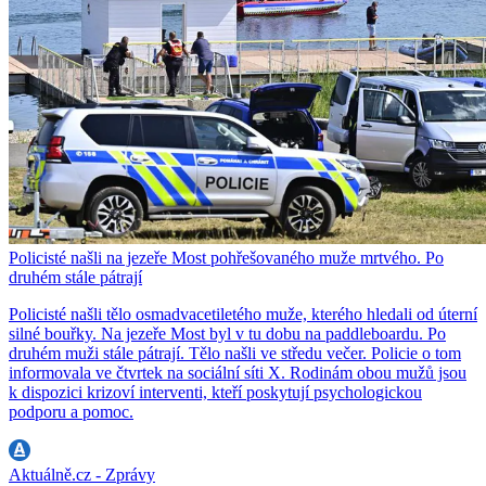
Policisté našli na jezeře Most pohřešovaného muže mrtvého. Po
druhém stále pátrají
Policisté našli tělo osmadvacetiletého muže, kterého hledali od úterní
silné bouřky. Na jezeře Most byl v tu dobu na paddleboardu. Po
druhém muži stále pátrají. Tělo našli ve středu večer. Policie o tom
informovala ve čtvrtek na sociální síti X. Rodinám obou mužů jsou
k dispozici krizoví interventi, kteří poskytují psychologickou
podporu a pomoc.
Aktuálně.cz - Zprávy