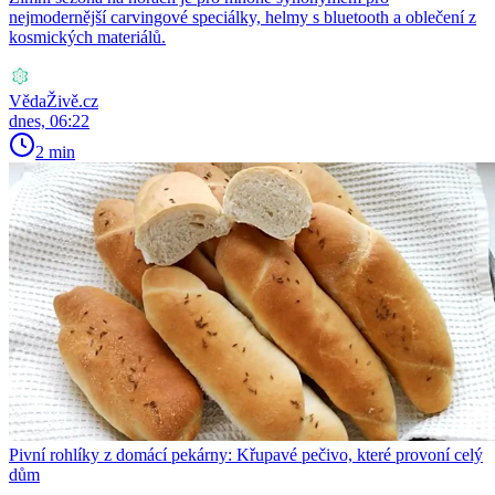
nejmodernější carvingové speciálky, helmy s bluetooth a oblečení z
kosmických materiálů.
VědaŽivě.cz
dnes, 06:22
2 min
Pivní rohlíky z domácí pekárny: Křupavé pečivo, které provoní celý
dům