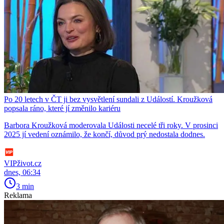
Po 20 letech v ČT ji bez vysvětlení sundali z Událostí. Kroužková
popsala ráno, které jí změnilo kariéru
Barbora Kroužková moderovala Události necelé tři roky. V prosinci
2025 jí vedení oznámilo, že končí, důvod prý nedostala dodnes.
VIPživot.cz
dnes, 06:34
3 min
Reklama