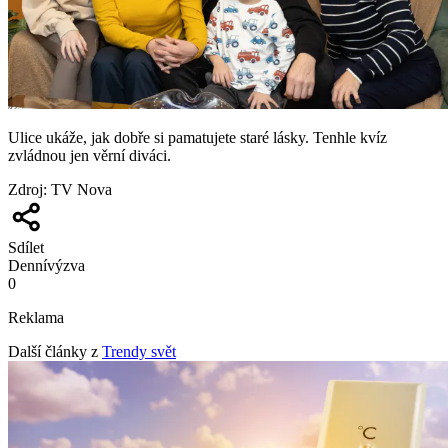
Ulice ukáže, jak dobře si pamatujete staré lásky. Tenhle kvíz
zvládnou jen věrní diváci.
Zdroj
:
TV Nova
Sdílet
Denní
výzva
0
Reklama
Další články z
Trendy svět