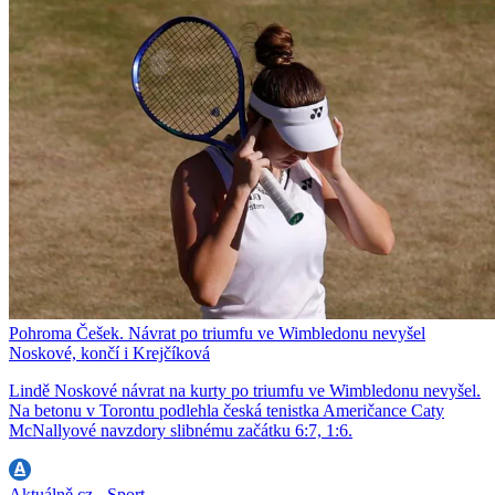
Pohroma Češek. Návrat po triumfu ve Wimbledonu nevyšel
Noskové, končí i Krejčíková
Lindě Noskové návrat na kurty po triumfu ve Wimbledonu nevyšel.
Na betonu v Torontu podlehla česká tenistka Američance Caty
McNallyové navzdory slibnému začátku 6:7, 1:6.
Aktuálně.cz - Sport