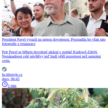
Prezident Pavel vyrazil na tajnou dovolenou: Prozradila ho však tato
fotografie z restaurace
Petr Pavel se během dovolené ukázal v polské Kudowě-Zdróji.
Nenápadnost celé návštěvy teď budí větší pozornost než samotná
cesta.
In-lifestyle.cz
dnes, 06:45
2 min