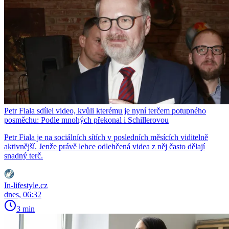
Petr Fiala sdílel video, kvůli kterému je nyní terčem potupného
posměchu: Podle mnohých překonal i Schillerovou
Petr Fiala je na sociálních sítích v posledních měsících viditelně
aktivnější. Jenže právě lehce odlehčená videa z něj často dělají
snadný terč.
In-lifestyle.cz
dnes, 06:32
3 min