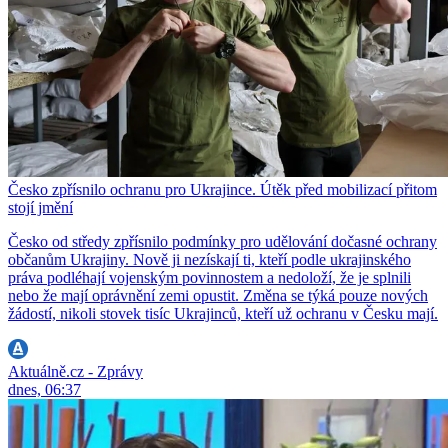
Česko zpřísnilo ochranu pro Ukrajince. Útěk před mobilizací přitom
stojí jmění
Česko od středy zpřísnilo podmínky pro udělování dočasné ochrany
občanům Ukrajiny. Nově ji nezískají ti, kteří podle ukrajinského
práva podléhají vojenským povinnostem a nedoloží, že je splnili
nebo že mají oprávnění zemi opustit. Změna se týká pouze nových
žádostí, nikoli stovek tisíc Ukrajinců, kteří už ochranu v Česku mají.
Aktuálně.cz - Zprávy
dnes, 06:37