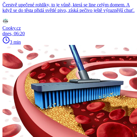
Čerstvě upečené rohlíky, to je vůně, která se line celým domem. A
když se do těsta přidá světlé pivo, získá pečivo ještě výraznější chuť.
Cooky.cz
dnes, 06:20
3 min