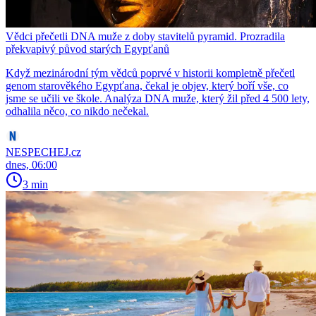
Vědci přečetli DNA muže z doby stavitelů pyramid. Prozradila
překvapivý původ starých Egypťanů
Když mezinárodní tým vědců poprvé v historii kompletně přečetl
genom starověkého Egypťana, čekal je objev, který boří vše, co
jsme se učili ve škole. Analýza DNA muže, který žil před 4 500 lety,
odhalila něco, co nikdo nečekal.
NESPECHEJ.cz
dnes, 06:00
3 min