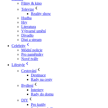
Filmy & kino
Televize
Reality show
Hudba
Hry
Literatura
Výtvarné umění
Divadlo
Digi a stream
Celebrity
Módní policie
Pro pamětníky
Nové tváře
Lifestyle
Cestování
Destinace
Rady na cesty
Bydlení
Interiery
Rady do domu
DIY
Pro kutily