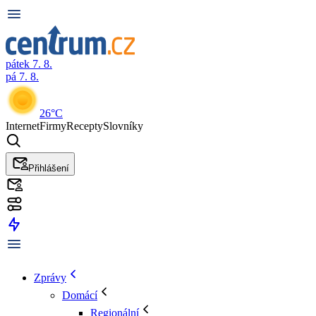
pátek 7. 8.
pá 7. 8.
26°C
Internet
Firmy
Recepty
Slovníky
Přihlášení
Zprávy
Domácí
Regionální