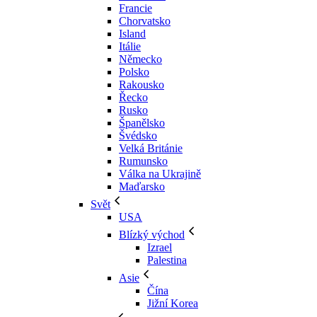
Francie
Chorvatsko
Island
Itálie
Německo
Polsko
Rakousko
Řecko
Rusko
Španělsko
Švédsko
Velká Británie
Rumunsko
Válka na Ukrajině
Maďarsko
Svět
USA
Blízký východ
Izrael
Palestina
Asie
Čína
Jižní Korea