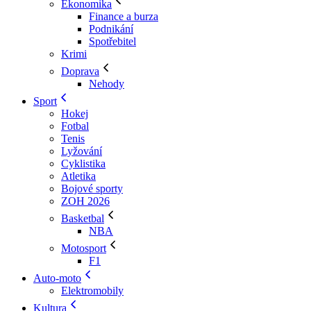
Ekonomika
Finance a burza
Podnikání
Spotřebitel
Krimi
Doprava
Nehody
Sport
Hokej
Fotbal
Tenis
Lyžování
Cyklistika
Atletika
Bojové sporty
ZOH 2026
Basketbal
NBA
Motosport
F1
Auto-moto
Elektromobily
Kultura