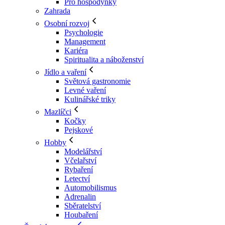
Pro hospodyňky
Zahrada
Osobní rozvoj
Psychologie
Management
Kariéra
Spiritualita a náboženství
Jídlo a vaření
Světová gastronomie
Levné vaření
Kulinářské triky
Mazlíčci
Kočky
Pejskové
Hobby
Modelářství
Včelařství
Rybaření
Letectví
Automobilismus
Adrenalin
Sběratelství
Houbaření