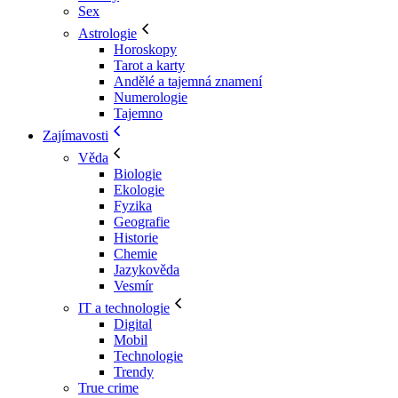
Sex
Astrologie
Horoskopy
Tarot a karty
Andělé a tajemná znamení
Numerologie
Tajemno
Zajímavosti
Věda
Biologie
Ekologie
Fyzika
Geografie
Historie
Chemie
Jazykověda
Vesmír
IT a technologie
Digital
Mobil
Technologie
Trendy
True crime