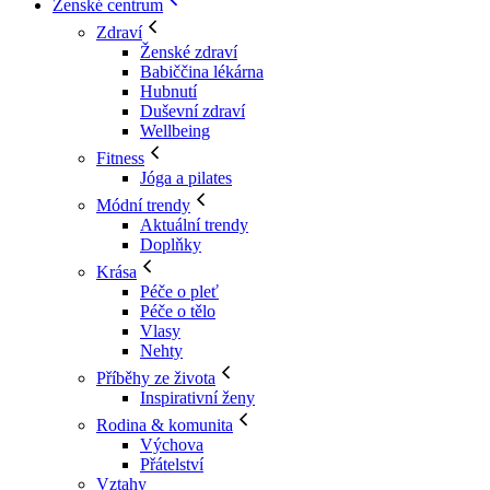
Ženské centrum
Zdraví
Ženské zdraví
Babiččina lékárna
Hubnutí
Duševní zdraví
Wellbeing
Fitness
Jóga a pilates
Módní trendy
Aktuální trendy
Doplňky
Krása
Péče o pleť
Péče o tělo
Vlasy
Nehty
Příběhy ze života
Inspirativní ženy
Rodina & komunita
Výchova
Přátelství
Vztahy