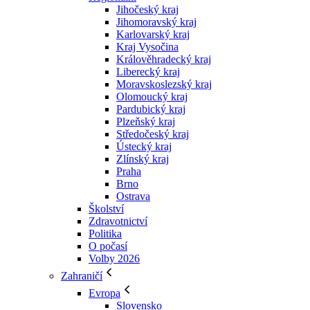
Jihočeský kraj
Jihomoravský kraj
Karlovarský kraj
Kraj Vysočina
Králověhradecký kraj
Liberecký kraj
Moravskoslezský kraj
Olomoucký kraj
Pardubický kraj
Plzeňský kraj
Středočeský kraj
Ústecký kraj
Zlínský kraj
Praha
Brno
Ostrava
Školství
Zdravotnictví
Politika
O počasí
Volby 2026
Zahraničí
Evropa
Slovensko