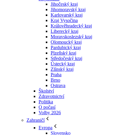
Jihočeský kraj
Jihomoravský kraj
Karlovarský kraj
Kraj Vysočina
Králověhradecký kraj
Liberecký kraj
Moravskoslezský kraj
Olomoucký kraj
Pardubický kraj
Plzeňský kraj
Středočeský kraj
Ústecký kraj
Zlínský kraj
Praha
Brno
Ostrava
Školství
Zdravotnictví
Politika
O počasí
Volby 2026
Zahraničí
Evropa
Slovensko