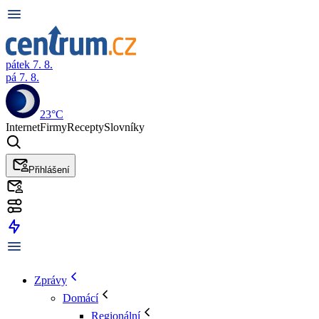
pátek 7. 8.
pá 7. 8.
23°C
Internet
Firmy
Recepty
Slovníky
Přihlášení
Zprávy
Domácí
Regionální