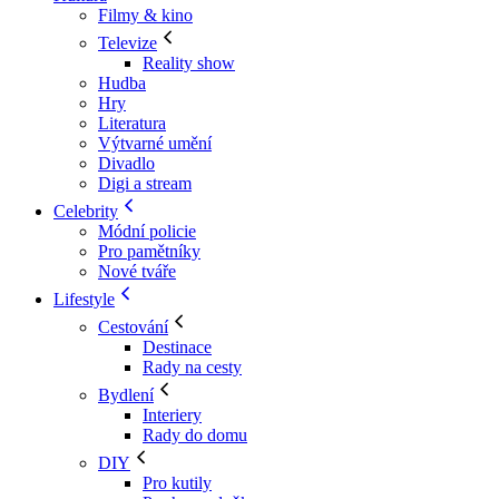
Filmy & kino
Televize
Reality show
Hudba
Hry
Literatura
Výtvarné umění
Divadlo
Digi a stream
Celebrity
Módní policie
Pro pamětníky
Nové tváře
Lifestyle
Cestování
Destinace
Rady na cesty
Bydlení
Interiery
Rady do domu
DIY
Pro kutily