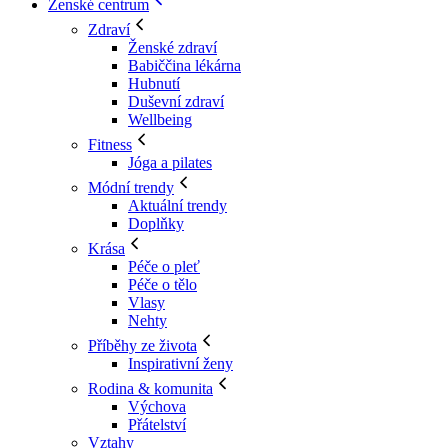
Ženské centrum
Zdraví
Ženské zdraví
Babiččina lékárna
Hubnutí
Duševní zdraví
Wellbeing
Fitness
Jóga a pilates
Módní trendy
Aktuální trendy
Doplňky
Krása
Péče o pleť
Péče o tělo
Vlasy
Nehty
Příběhy ze života
Inspirativní ženy
Rodina & komunita
Výchova
Přátelství
Vztahy