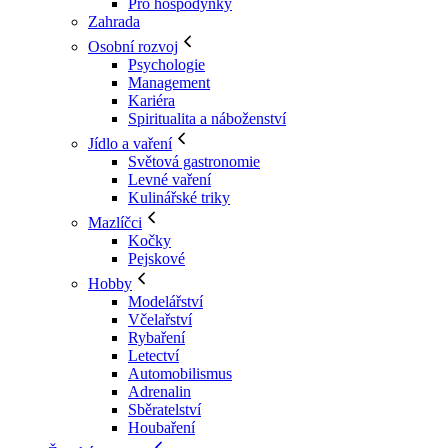
Pro hospodyňky
Zahrada
Osobní rozvoj
Psychologie
Management
Kariéra
Spiritualita a náboženství
Jídlo a vaření
Světová gastronomie
Levné vaření
Kulinářské triky
Mazlíčci
Kočky
Pejskové
Hobby
Modelářství
Včelařství
Rybaření
Letectví
Automobilismus
Adrenalin
Sběratelství
Houbaření