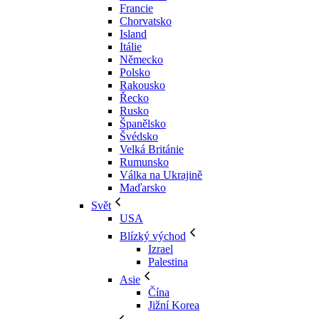
Francie
Chorvatsko
Island
Itálie
Německo
Polsko
Rakousko
Řecko
Rusko
Španělsko
Švédsko
Velká Británie
Rumunsko
Válka na Ukrajině
Maďarsko
Svět
USA
Blízký východ
Izrael
Palestina
Asie
Čína
Jižní Korea