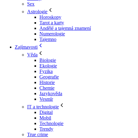
Sex
Astrologie
Horoskopy
Tarot a karty
Andělé a tajemná znamení
Numerologie
Tajemno
Zajímavosti
Věda
Biologie
Ekologie
Fyzika
Geografie
Historie
Chemie
Jazykověda
Vesmír
IT a technologie
Digital
Mobil
Technologie
Trendy
True crime