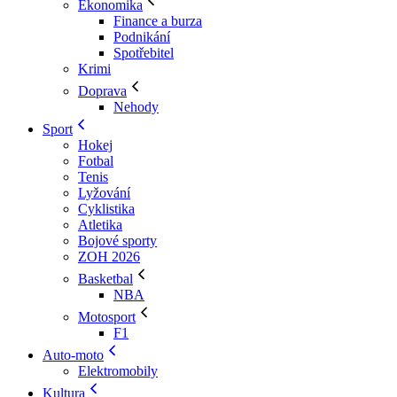
Ekonomika
Finance a burza
Podnikání
Spotřebitel
Krimi
Doprava
Nehody
Sport
Hokej
Fotbal
Tenis
Lyžování
Cyklistika
Atletika
Bojové sporty
ZOH 2026
Basketbal
NBA
Motosport
F1
Auto-moto
Elektromobily
Kultura