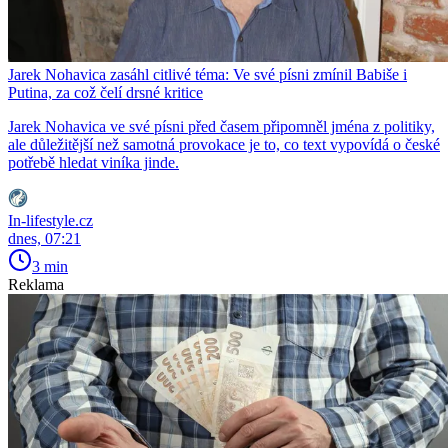
Jarek Nohavica zasáhl citlivé téma: Ve své písni zmínil Babiše i
Putina, za což čelí drsné kritice
Jarek Nohavica ve své písni před časem připomněl jména z politiky,
ale důležitější než samotná provokace je to, co text vypovídá o české
potřebě hledat viníka jinde.
In-lifestyle.cz
dnes, 07:21
3 min
Reklama