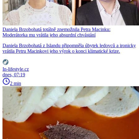
Daniela Brzobohatá totálně znemožnila Petra Macinku:
Moderátorka mu vrátila jeho absurdní chvástání
Daniela Brzobohatá z Islandu připomněla úbytek ledovců a ironicky
vrátila Petru Macinkovi jeho výrok o konci klimatické krize.
In-lifestyle.cz
dnes, 07:19
2 min