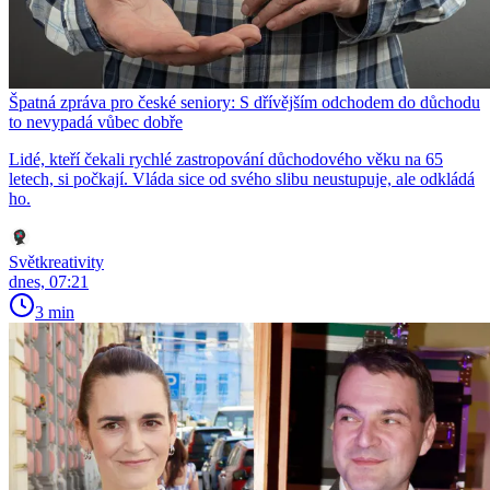
Špatná zpráva pro české seniory: S dřívějším odchodem do důchodu
to nevypadá vůbec dobře
Lidé, kteří čekali rychlé zastropování důchodového věku na 65
letech, si počkají. Vláda sice od svého slibu neustupuje, ale odkládá
ho.
Světkreativity
dnes, 07:21
3 min