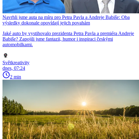
Navrhli jsme auta na míru pro Petra Pavla a Andreje Babiše: Oba
výsledky dokonale opovídají jejich povahám
Jaké auto by vystihovalo prezidenta Petra Pavla a premiéra Andreje
Babiše? Zapojili jsme fantazii, humor i inspiraci českými
automobilkami.
Světkreativity
dnes, 07:24
2 min