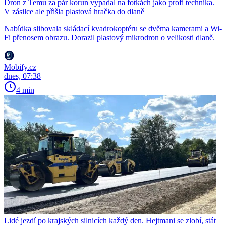
Dron z Temu za pár korun vypadal na fotkách jako profi technika.
V zásilce ale přišla plastová hračka do dlaně
Nabídka slibovala skládací kvadrokoptéru se dvěma kamerami a Wi-
Fi přenosem obrazu. Dorazil plastový mikrodron o velikosti dlaně.
Mobify.cz
dnes, 07:38
4 min
Lidé jezdí po krajských silnicích každý den. Hejtmani se zlobí, stát