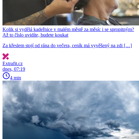
Kolik si vydělá kadeřnice v malém městě za měsíc i se spropitným?
Až to číslo uvidíte, budete koukat
Za křeslem stojí od rána do večera, ceník má vyvěšený na zdi […]
Extrafit.cz
dnes, 07:19
4 min