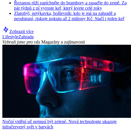
Řezanou růži zapíchněte do brambory a zasaďte do země. Za
pár týdnů z ní vyroste keř, který kvete celé roky
Zlatobýl, netýkavka, bolševník: kdo je má na zahradě a
neodstraní, riskuje pokutu až 2 miliony Kč. Stačí i jeden keř
Zobrazit více
Lifestyle
Zahrada
Vybrali jsme pro vás
Magazíny a zajímavosti
Noční vidění už nemusí být zelené. Nová technologie ukazuje
infračervený svět v barvách