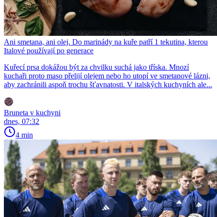
Ani smetana, ani olej. Do marinády na kuře patří 1 tekutina, kterou
Italové používají po generace
Kuřecí prsa dokážou být za chvilku suchá jako tříska. Mnozí
kuchaři proto maso přelijí olejem nebo ho utopí ve smetanové lázni,
aby zachránili aspoň trochu šťavnatosti. V italských kuchyních ale...
Bruneta v kuchyni
dnes, 07:32
4 min