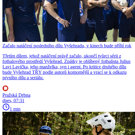
Začalo natáčení posledního dílu Vyšehradu, v kinech bude příští rok
Třetím dílem, jehož natáčení právě začalo, ukončí tvůrci sérii z
fotbalového prostředí Vyšehrad. Zpátky je oblíbený fotbalista Julius
Lavi Lavička, jeho manželka, syn i agent. Po kritice druhého dílu
bude Vyšehrad TŘY podle autorů komornější a vrací se k odkazu
prvního dílu a seriálu.
Pražská Drbna
dnes, 07:31
1 min