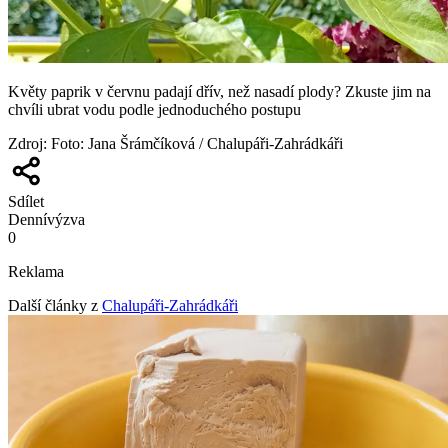
Květy paprik v červnu padají dřív, než nasadí plody? Zkuste jim na
chvíli ubrat vodu podle jednoduchého postupu
Zdroj
:
Foto: Jana Šrámčíková / Chalupáři-Zahrádkáři
Sdílet
Denní
výzva
0
Reklama
Další články z
Chalupáři-Zahrádkáři