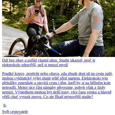
Dál bez obav a pořád vlastní silou. Studie ukazují, proč je
elektrokolo zdravější, než si mnozí myslí
Prudké kopce, protivítr nebo obava, zda zbude dost sil na cestu zpět,
mohou cyklistický výlet zhatit ještě před startem. Elektrokolo tyto
překážky zmenšuje a otevírá cestu i těm, kteří by si na běžném kole
netroufli. Motor sice část námahy převezme, pohyb však z jízdy
nemizí. Výsledkem mohou být delší trasy, více času venku a hlavně
větší chuť vyrazit znovu. Co ale říkají nejnovější studie?
Svět cestovatele