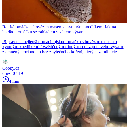
Rajská omáčka s hovězím masem a kynutým knedlíkem: Jak na
hladkou omáčku se základem v silném vývaru
Připravte si nejlepší domácí rajskou omáčku s hovězím masem a
kynutým knedlíkem! Osvědčený rodinný recept z poctivého vývaru,
zjemněný smetanou a bez zbytečného koření, který si zamilujete.
Cooky.cz
dnes, 07:19
4 min