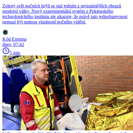
Zelený svět nočních brýlí se stal jedním z nejznámějších obrazů
moderní války. Nový experimentální systém z Pekingského
technologického institutu ale ukazuje, že právě tato jednobarevnost
nemusí být nutnou vlastností nočního vidění.
Kód Enigma
dnes, 07:42
5 min