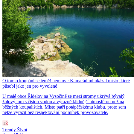
O tomto koupání se téměř nemluví: Kamarád mi ukázal místo, které
působí jako jen pro vyvolené
U malé obce Řídelov na Vysočině se mezi stromy ukrývá bývalý
žulový lom s čistou vodou a výrazně klidnější atmosférou než na
běžných koupalištích. Místo patří potápěčskému klubu, proto sem
nelze vyrazit bez respektování podmínek provozovatele.
Trendy Život