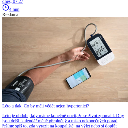
dnes, 07:27
4 min
Reklama
Léto a tlak. Co by měli vědět nejen hypertonici?
Léto je období, kdy máme konečně pocit, že se život zpomalil. Dny
jsou delší, kalendář méně přeplněný a místo nekonečných porad
řešíme spíš to, zda vyrazit na koupaliště, na výlet nebo si dopřát