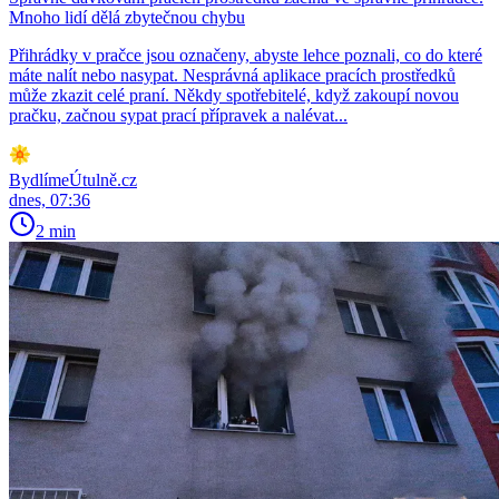
Mnoho lidí dělá zbytečnou chybu
Přihrádky v pračce jsou označeny, abyste lehce poznali, co do které
máte nalít nebo nasypat. Nesprávná aplikace pracích prostředků
může zkazit celé praní. Někdy spotřebitelé, když zakoupí novou
pračku, začnou sypat prací přípravek a nalévat...
BydlímeÚtulně.cz
dnes, 07:36
2 min