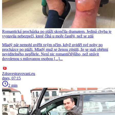
Romantická procházka po pláži skončila dramatem. Jediná chyba je
vystavila nebezpečí, které číhá u moře častěji, než se zdá
Mladý pár nemohl uvěřit svým očím, když uviděl své nohy po
procházce po pláži. Mladý muž se ženou zjistili, že se stali obětmi
neviditelného nepřítele. Není nic romantičtějšího, než strávit
dovolenou s milovanou osobou [...]...
Zdravestravovani.eu
dnes, 07:15
2 min