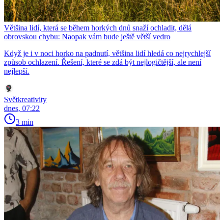
Většina lidí, která se během horkých dnů snaží ochladit, dělá
obrovskou chybu: Naopak vám bude ještě větší vedro
Když je i v noci horko na padnutí, většina lidí hledá co nejrychlejší
způsob ochlazení. Řešení, které se zdá být nejlogičtější, ale není
nejlepší.
Světkreativity
dnes, 07:22
3 min