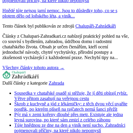
pojmenovali příčiny, na které nikdo nepomyslí
Hnědé túje nejsou jarní nemoc. Jsou to důsledky toho, co se s
plotem dělo od loňského léta, a viník...
Tento článek byl publikován ze zdrojů
Chalupáři-Zahrádkáři
Články z Chalupari-Zahradkari.cz nabízejí praktický pohled na vše,
co souvisí s bydlením, zahradou, údržbou domu i radostmi
chatařského života. Obsah je určen čtenářům, kteří ocení
jednoduché návody, chytré vychytávky, přírodní postupy a
zkušenosti vycházející z každodenní praxe. Nechybí tipy na...
Všechny články tohoto autora →
Další články z kategorie
Zahrada
Sousedka v chatařské osadě si stěžuje, že jí děti obírají rybíz.
Větve přitom zasahují na veřejnou cestu
Škrob z kuchyně a jód z lékárničky: z těch dvou věcí uvaříte
postřik, po kterém plíseň na rajčatech nemá šanci přežít
Pýr má v zemi kořeny dlouhé přes metr. Existuje ale jedna
levná surovina, po které sám zmizí z celého záhonu
Túje hnědnou ze dne na den a viník není sucho. Zahradníci
pojmenovali příčiny, na které nikdo nepomyslí