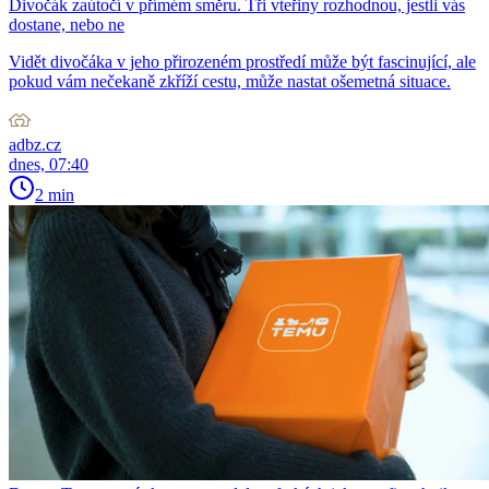
Divočák zaútočí v přímém směru. Tři vteřiny rozhodnou, jestli vás
dostane, nebo ne
Vidět divočáka v jeho přirozeném prostředí může být fascinující, ale
pokud vám nečekaně zkříží cestu, může nastat ošemetná situace.
adbz.cz
dnes, 07:40
2 min