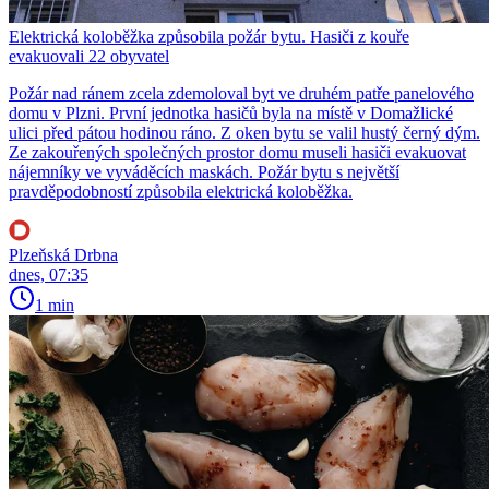
Elektrická koloběžka způsobila požár bytu. Hasiči z kouře
evakuovali 22 obyvatel
Požár nad ránem zcela zdemoloval byt ve druhém patře panelového
domu v Plzni. První jednotka hasičů byla na místě v Domažlické
ulici před pátou hodinou ráno. Z oken bytu se valil hustý černý dým.
Ze zakouřených společných prostor domu museli hasiči evakuovat
nájemníky ve vyváděcích maskách. Požár bytu s největší
pravděpodobností způsobila elektrická koloběžka.
Plzeňská Drbna
dnes, 07:35
1 min