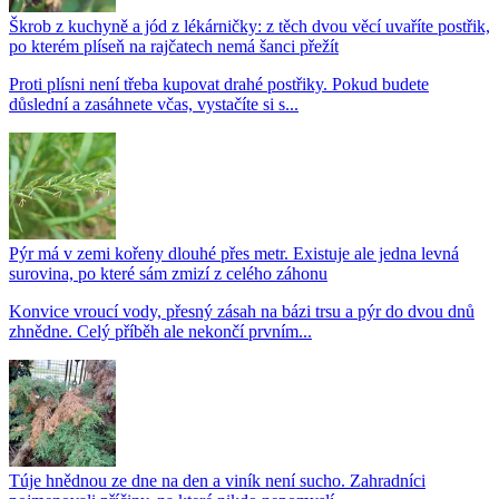
Škrob z kuchyně a jód z lékárničky: z těch dvou věcí uvaříte postřik,
po kterém plíseň na rajčatech nemá šanci přežít
Proti plísni není třeba kupovat drahé postřiky. Pokud budete
důslední a zasáhnete včas, vystačíte si s...
Pýr má v zemi kořeny dlouhé přes metr. Existuje ale jedna levná
surovina, po které sám zmizí z celého záhonu
Konvice vroucí vody, přesný zásah na bázi trsu a pýr do dvou dnů
zhnědne. Celý příběh ale nekončí prvním...
Túje hnědnou ze dne na den a viník není sucho. Zahradníci