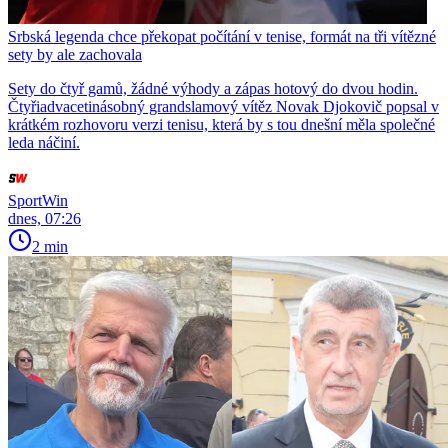
Srbská legenda chce překopat počítání v tenise, formát na tři vítězné
sety by ale zachovala
Sety do čtyř gamů, žádné výhody a zápas hotový do dvou hodin.
Čtyřiadvacetinásobný grandslamový vítěz Novak Djokovič popsal v
krátkém rozhovoru verzi tenisu, která by s tou dnešní měla společné
leda náčiní.
SportWin
dnes, 07:26
2 min