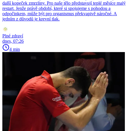
další kopeček zmrzliny. Pro naše tělo představují teplé měsíce malý
restart. Jenže právě období, které si spojujeme s pohodou a
odpočinkem, může být pro organismus překvapivě náročné. A
jedním z důvodů je krevní tlak.
Plné zdraví
dnes, 07:26
4 min