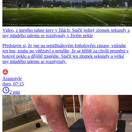
Video, z kterého tuhne krev v žilách: Stačil jediný zlomek sekundy a
sny mladého talentu se rozplynuly v živém pekle
Představte si, že jste na semifinálovém fotbalovém zápase, vnímáte
jen hru, touhu po vítězství a netušíte, že se hřiště za chvíli promění v
hotové peklo a dějiště tragédie. Stačil jen zlomek sekundy a velké
sny mladého talentu se rozplynuly.
Asianstyle
dnes, 07:15
2 min