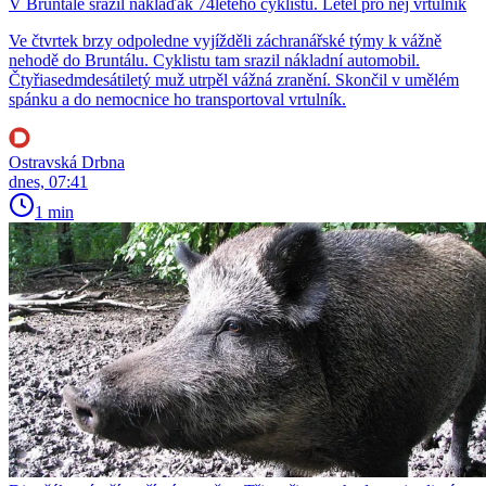
V Bruntále srazil náklaďák 74letého cyklistu. Letěl pro něj vrtulník
Ve čtvrtek brzy odpoledne vyjížděli záchranářské týmy k vážně
nehodě do Bruntálu. Cyklistu tam srazil nákladní automobil.
Čtyřiasedmdesátiletý muž utrpěl vážná zranění. Skončil v umělém
spánku a do nemocnice ho transportoval vrtulník.
Ostravská Drbna
dnes, 07:41
1 min