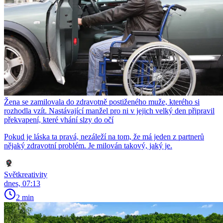
Žena se zamilovala do zdravotně postiženého muže, kterého si
rozhodla vzít. Nastávající manžel pro ni v jejich velký den připravil
překvapení, které vhání slzy do očí
Pokud je láska ta pravá, nezáleží na tom, že má jeden z partnerů
nějaký zdravotní problém. Je milován takový, jaký je.
Světkreativity
dnes, 07:13
2 min