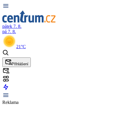
pátek 7. 8.
pá 7. 8.
21°C
Přihlášení
Reklama