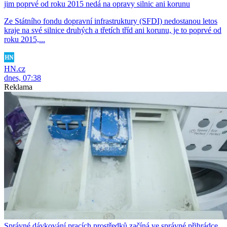
jim poprvé od roku 2015 nedá na opravy silnic ani korunu
Ze Státního fondu dopravní infrastruktury (SFDI) nedostanou letos
kraje na své silnice druhých a třetích tříd ani korunu, je to poprvé od
roku 2015,...
HN.cz
dnes, 07:38
Reklama
Správné dávkování pracích prostředků začíná ve správné přihrádce.