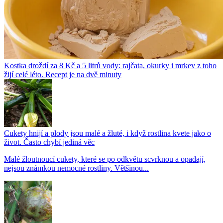
Kostka droždí za 8 Kč a 5 litrů vody: rajčata, okurky i mrkev z toho
žijí celé léto. Recept je na dvě minuty
Cukety hnijí a plody jsou malé a žluté, i když rostlina kvete jako o
život. Často chybí jediná věc
Malé žloutnoucí cukety, které se po odkvětu scvrknou a opadají,
nejsou známkou nemocné rostliny. Většinou...