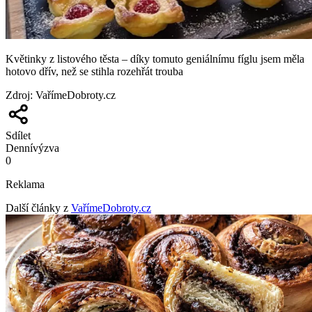
Květinky z listového těsta – díky tomuto geniálnímu fíglu jsem měla
hotovo dřív, než se stihla rozehřát trouba
Zdroj
:
VařímeDobroty.cz
Sdílet
Denní
výzva
0
Reklama
Další články z
VařímeDobroty.cz