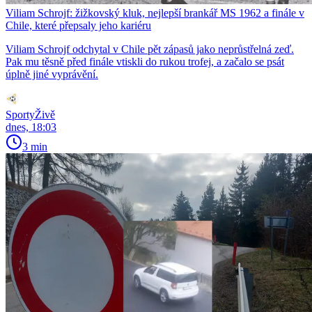
Viliam Schrojf: žižkovský kluk, nejlepší brankář MS 1962 a finále v
Chile, které přepsaly jeho kariéru
Viliam Schrojf odchytal v Chile pět zápasů jako neprůstřelná zeď.
Pak mu těsně před finále vtiskli do rukou trofej, a začalo se psát
úplně jiné vyprávění.
SportyŽivě
dnes, 18:03
3 min