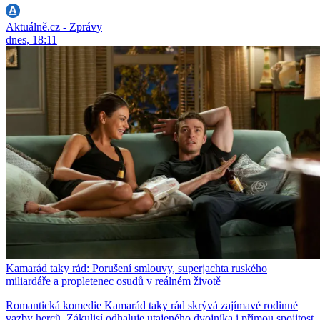
Aktuálně.cz - Zprávy
dnes, 18:11
Kamarád taky rád: Porušení smlouvy, superjachta ruského
miliardáře a propletenec osudů v reálném životě
Romantická komedie Kamarád taky rád skrývá zajímavé rodinné
vazby herců. Zákulisí odhaluje utajeného dvojníka i přímou spojitost