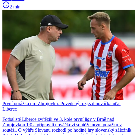
2 min
První porážka pro Zbrojovku. Povedený rozjezd nováčka uťal
Liberec
Fotbalisté Liberce zvítězili ve 3. kole první ligy v Brně nad
Zbrojovkou 1:0 a připravili nováčkovi soutěže první porážku v
soutěži. O výhře Slovanu rozhodl po hodině hry slovenský záložník