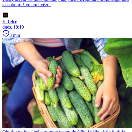
s osobním životem hvězd.
V Telce
dnes, 18:10
3 min
Okurky po kyselině citronové rostou do šířky i délky. Kdo ji přidá