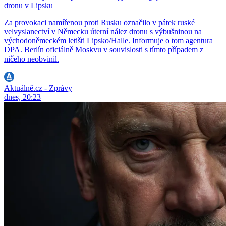
dronu v Lipsku
Za provokaci namířenou proti Rusku označilo v pátek ruské
velvyslanectví v Německu úterní nález dronu s výbušninou na
východoněmeckém letišti Lipsko/Halle. Informuje o tom agentura
DPA. Berlín oficiálně Moskvu v souvislosti s tímto případem z
ničeho neobvinil.
Aktuálně.cz - Zprávy
dnes, 20:23