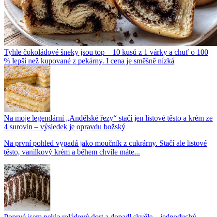
Tyhle čokoládové šneky jsou top – 10 kusů z 1 várky a chuť o 100
% lepší než kupované z pekárny. I cena je směšně nízká
Na moje legendární „Andělské řezy“ stačí jen listové těsto a krém ze
4 surovin – výsledek je opravdu božský
Na první pohled vypadá jako moučník z cukrárny. Stačí ale listové
těsto, vanilkový krém a během chvíle máte...
Poprvé jsem pekla roládový dort a dopadl skvěle – jednoduchý,