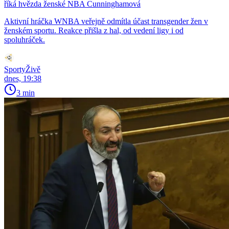
říká hvězda ženské NBA Cunninghamová
Aktivní hráčka WNBA veřejně odmítla účast transgender žen v
ženském sportu. Reakce přišla z hal, od vedení ligy i od
spoluhráček.
SportyŽivě
dnes, 19:38
3 min