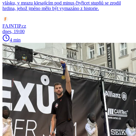
vlásku, v mrazu klesajícím pod minus čtyřicet stupňů se zrodil
hrdina, jehož jméno mělo být vymazáno z historie.
FAJNTIP.cz
dnes, 19:00
4 min