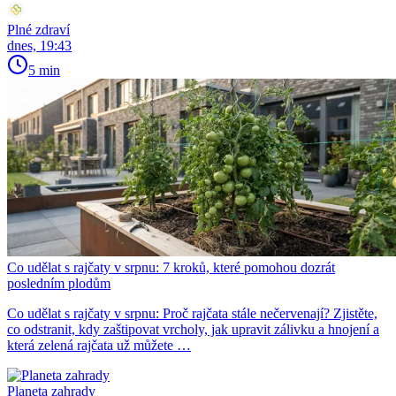
Plné zdraví
dnes, 19:43
5 min
Co udělat s rajčaty v srpnu: 7 kroků, které pomohou dozrát
posledním plodům
Co udělat s rajčaty v srpnu: Proč rajčata stále nečervenají? Zjistěte,
co odstranit, kdy zaštipovat vrcholy, jak upravit zálivku a hnojení a
která zelená rajčata už můžete …
Planeta zahrady