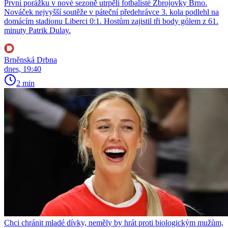
První porážku v nové sezoně utrpěli fotbalisté Zbrojovky Brno.
Nováček nejvyšší soutěže v páteční předehrávce 3. kola podlehl na
domácím stadionu Liberci 0:1. Hostům zajistil tři body gólem z 61.
minuty Patrik Dulay.
Brněnská Drbna
dnes, 19:40
2 min
Chci chránit mladé dívky, neměly by hrát proti biologickým mužům,