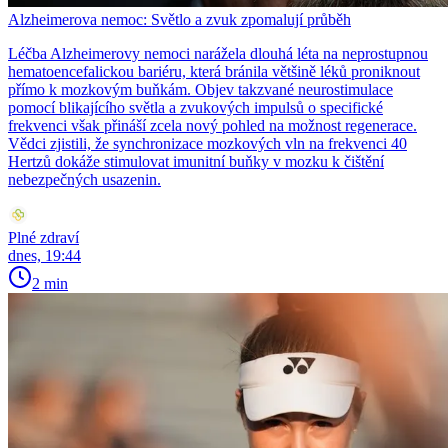
Alzheimerova nemoc: Světlo a zvuk zpomalují průběh
Léčba Alzheimerovy nemoci narážela dlouhá léta na neprostupnou
hematoencefalickou bariéru, která bránila většině léků proniknout
přímo k mozkovým buňkám. Objev takzvané neurostimulace
pomocí blikajícího světla a zvukových impulsů o specifické
frekvenci však přináší zcela nový pohled na možnost regenerace.
Vědci zjistili, že synchronizace mozkových vln na frekvenci 40
Hertzů dokáže stimulovat imunitní buňky v mozku k čištění
nebezpečných usazenin.
Plné zdraví
dnes, 19:44
2 min