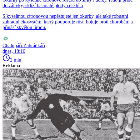
do zálivky, sklízí baculaté plody celé léto
S kyselinou citronovou nepěstujete jen okurky, ale také robustní
zahradní ekosystém, který podporuje růst, bojuje proti chorobám a
přináší skvělou úrodu.
Chalupáři-Zahrádkáři
dnes, 18:10
2 min
Reklama