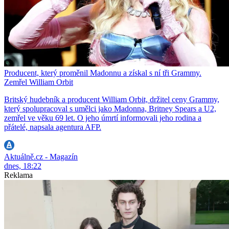
Producent, který proměnil Madonnu a získal s ní tři Grammy.
Zemřel William Orbit
Britský hudebník a producent William Orbit, držitel ceny Grammy,
který spolupracoval s umělci jako Madonna, Britney Spears a U2,
zemřel ve věku 69 let. O jeho úmrtí informovali jeho rodina a
přátelé, napsala agentura AFP.
Aktuálně.cz - Magazín
dnes, 18:22
Reklama