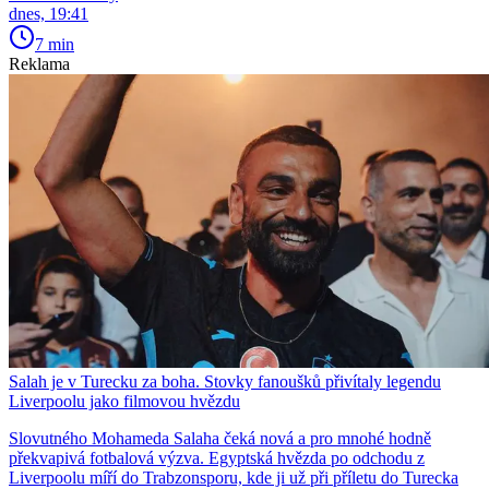
dnes, 19:41
7 min
Reklama
Salah je v Turecku za boha. Stovky fanoušků přivítaly legendu
Liverpoolu jako filmovou hvězdu
Slovutného Mohameda Salaha čeká nová a pro mnohé hodně
překvapivá fotbalová výzva. Egyptská hvězda po odchodu z
Liverpoolu míří do Trabzonsporu, kde ji už při příletu do Turecka