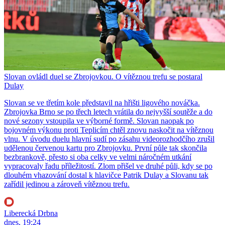
Slovan ovládl duel se Zbrojovkou. O vítěznou trefu se postaral
Dulay
Slovan se ve třetím kole představil na hřišti ligového nováčka.
Zbrojovka Brno se po třech letech vrátila do nejvyšší soutěže a do
nové sezony vstoupila ve výborné formě. Slovan naopak po
bojovném výkonu proti Teplicím chtěl znovu naskočit na vítěznou
vlnu. V úvodu duelu hlavní sudí po zásahu videorozhodčího zrušil
udělenou červenou kartu pro Zbrojovku. První půle tak skončila
bezbrankově, přesto si oba celky ve velmi náročném utkání
vypracovaly řadu příležitostí. Zlom přišel ve druhé půli, kdy se po
dlouhém vhazování dostal k hlavičce Patrik Dulay a Slovanu tak
zařídil jedinou a zároveň vítěznou trefu.
Liberecká Drbna
dnes, 19:24