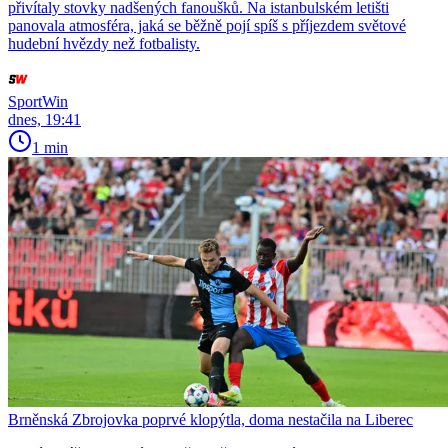
přivítaly stovky nadšených fanoušků. Na istanbulském letišti
panovala atmosféra, jaká se běžně pojí spíš s příjezdem světové
hudební hvězdy než fotbalisty.
SportWin
dnes, 19:41
1 min
Brněnská Zbrojovka poprvé klopýtla, doma nestačila na Liberec