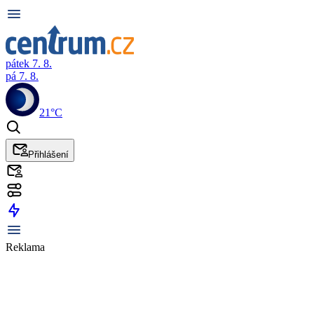
pátek 7. 8.
pá 7. 8.
21°C
Přihlášení
Reklama