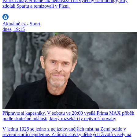
Patrik Dulay. Brňané tak nenavázali na výtečný start do ligy, kdy
zdolali Spartu a remizovali v Plzni.
Aktuálně.cz - Sport
dnes, 19:15
Připravte si kapesníky. V sobotu ve 20:00 vysílá Prima MAX příběh
podle skutečné události, který rozseká i ty nejtvrdší povahy
V lednu 1925 se jedno z nejizolovanějších míst na Zemi ocitlo v
sevření smrtící epidemie. Zatímco stovky dětských životů visely na