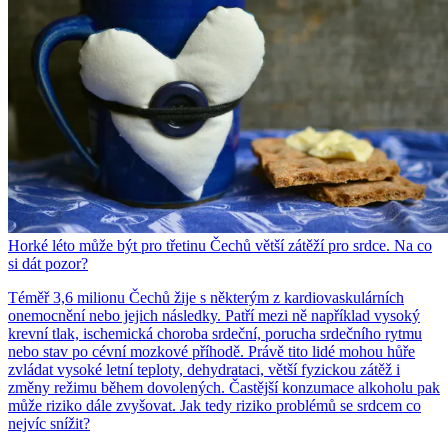
Horké léto může být pro třetinu Čechů větší zátěží pro srdce. Na co
si dát pozor?
Téměř 3,6 milionu Čechů žije s některým z kardiovaskulárních
onemocnění nebo jejich následky. Patří mezi ně například vysoký
krevní tlak, ischemická choroba srdeční, porucha srdečního rytmu
nebo stav po cévní mozkové příhodě. Právě tito lidé mohou hůře
zvládat vysoké letní teploty, dehydrataci, větší fyzickou zátěž i
změny režimu během dovolených. Častější konzumace alkoholu pak
může riziko dále zvyšovat. Jak tedy riziko problémů se srdcem co
nejvíc snížit?