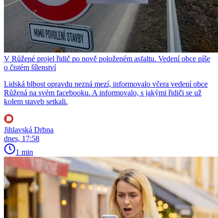
V Růžené projel řidič po nově položeném asfaltu. Vedení obce píše
o čistém šílenství
Lidská blbost opravdu nezná mezí, informovalo včera vedení obce
Růžená na svém facebooku. A informovalo, s jakými řidiči se už
kolem staveb setkali.
Jihlavská Drbna
dnes, 17:58
1 min