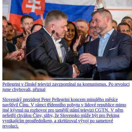
Pellegrini v čínské televizi zavzpomínal na komunismus. Po revoluci
jsme chybovali, přiznal
Slovenský prezident Peter Pellegrini koncem minulého měsíce
navštívil Čínu. V rámci třídenního pobytu v lidové republice mimo
jiné kývnul na rozhovor pro tamější státní televizi CGTN. V něm
nešetřil chválou Číny, sliby, že Slovensko může být pro Peking
vynikajícím prostředníkem, a zkritizoval vývoj po sametové
revoluci.