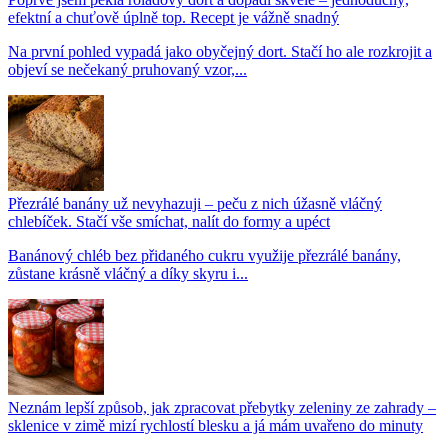
efektní a chuťově úplně top. Recept je vážně snadný
Na první pohled vypadá jako obyčejný dort. Stačí ho ale rozkrojit a
objeví se nečekaný pruhovaný vzor,...
Přezrálé banány už nevyhazuji – peču z nich úžasně vláčný
chlebíček. Stačí vše smíchat, nalít do formy a upéct
Banánový chléb bez přidaného cukru využije přezrálé banány,
zůstane krásně vláčný a díky skyru i...
Neznám lepší způsob, jak zpracovat přebytky zeleniny ze zahrady –
sklenice v zimě mizí rychlostí blesku a já mám uvařeno do minuty