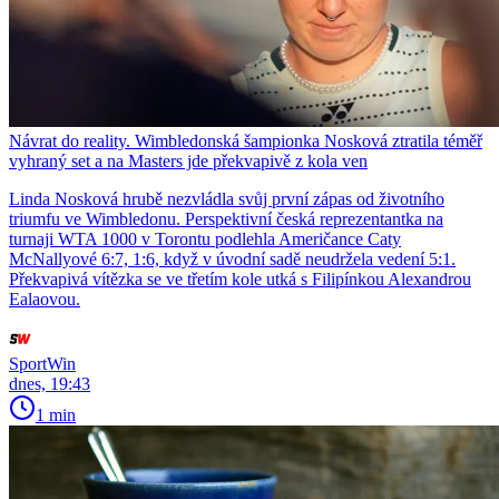
Návrat do reality. Wimbledonská šampionka Nosková ztratila téměř
vyhraný set a na Masters jde překvapivě z kola ven
Linda Nosková hrubě nezvládla svůj první zápas od životního
triumfu ve Wimbledonu. Perspektivní česká reprezentantka na
turnaji WTA 1000 v Torontu podlehla Američance Caty
McNallyové 6:7, 1:6, když v úvodní sadě neudržela vedení 5:1.
Překvapivá vítězka se ve třetím kole utká s Filipínkou Alexandrou
Ealaovou.
SportWin
dnes, 19:43
1 min