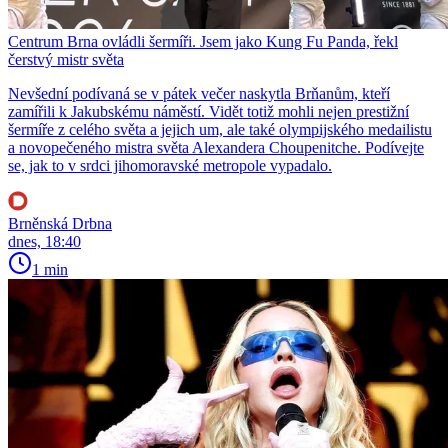
Centrum Brna ovládli šermíři. Jsem jako Kung Fu Panda, řekl
čerstvý mistr světa
Nevšední podívaná se v pátek večer naskytla Brňanům, kteří
zamířili k Jakubskému náměstí. Vidět totiž mohli nejen prestižní
šermíře z celého světa a jejich um, ale také olympijského medailistu
a novopečeného mistra světa Alexandera Choupenitche. Podívejte
se, jak to v srdci jihomoravské metropole vypadalo.
Brněnská Drbna
dnes, 18:40
1 min