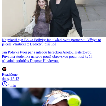
Nejmladší syn Bolka Polívky Jan ukázal svou partnerku. Vždyť to
je celá Vlastička z Dědictví, píší lidé
Jan Polívka tvoří pár s mladou herečkou Anetou Kalertovou.
Půvabná studentka na sebe poutá obrovskou pozornost kvůli
nápadné podobě s Dagmar Havlovou.
ReadZone
dnes, 18:12
4 min