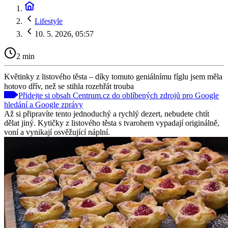
Lifestyle
10. 5. 2026, 05:57
2 min
Květinky z listového těsta – díky tomuto geniálnímu fíglu jsem měla
hotovo dřív, než se stihla rozehřát trouba
Přidejte si obsah Centrum.cz do oblíbených zdrojů pro Google
hledání a Google zprávy
Až si připravíte tento jednoduchý a rychlý dezert, nebudete chtít
dělat jiný. Kytičky z listového těsta s tvarohem vypadají originálně,
voní a vynikají osvěžující náplní.