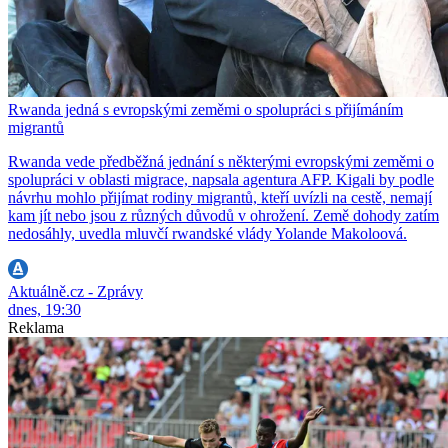
Rwanda jedná s evropskými zeměmi o spolupráci s přijímáním
migrantů
Rwanda vede předběžná jednání s některými evropskými zeměmi o
spolupráci v oblasti migrace, napsala agentura AFP. Kigali by podle
návrhu mohlo přijímat rodiny migrantů, kteří uvízli na cestě, nemají
kam jít nebo jsou z různých důvodů v ohrožení. Země dohody zatím
nedosáhly, uvedla mluvčí rwandské vlády Yolande Makoloová.
Aktuálně.cz - Zprávy
dnes, 19:30
Reklama