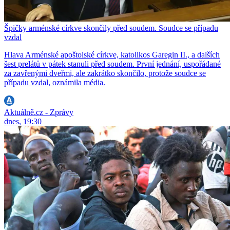
Špičky arménské církve skončily před soudem. Soudce se případu
vzdal
Hlava Arménské apoštolské církve, katolikos Garegin II., a dalších
šest prelátů v pátek stanuli před soudem. První jednání, uspořádané
za zavřenými dveřmi, ale zakrátko skončilo, protože soudce se
případu vzdal, oznámila média.
Aktuálně.cz - Zprávy
dnes, 19:30