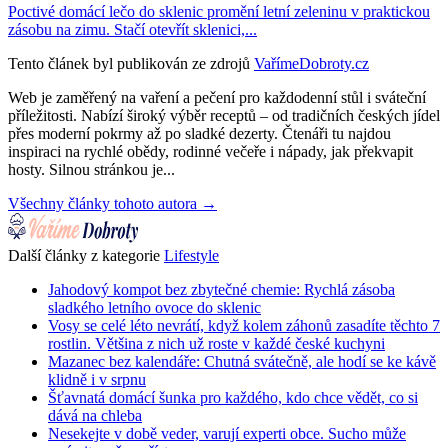
Poctivé domácí lečo do sklenic promění letní zeleninu v praktickou
zásobu na zimu. Stačí otevřít sklenici,...
Tento článek byl publikován ze zdrojů
VařímeDobroty.cz
Web je zaměřený na vaření a pečení pro každodenní stůl i sváteční
příležitosti. Nabízí široký výběr receptů – od tradičních českých jídel
přes moderní pokrmy až po sladké dezerty. Čtenáři tu najdou
inspiraci na rychlé obědy, rodinné večeře i nápady, jak překvapit
hosty. Silnou stránkou je...
Všechny články tohoto autora →
Další články z kategorie
Lifestyle
Jahodový kompot bez zbytečné chemie: Rychlá zásoba
sladkého letního ovoce do sklenic
Vosy se celé léto nevrátí, když kolem záhonů zasadíte těchto 7
rostlin. Většina z nich už roste v každé české kuchyni
Mazanec bez kalendáře: Chutná svátečně, ale hodí se ke kávě
klidně i v srpnu
Šťavnatá domácí šunka pro každého, kdo chce vědět, co si
dává na chleba
Nesekejte v době veder, varují experti obce. Sucho může