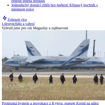
zmírnit změna přístupu
Jednoduchý domácí chléb bez hnětení: Křupavý bochník s
minimem práce
Zobrazit více
Lifestyle
Jídlo a vaření
Vybrali jsme pro vás
Magazíny a zajímavosti
Protiruská hysterie a provokace z Kyjeva, reaguje Kreml na nález