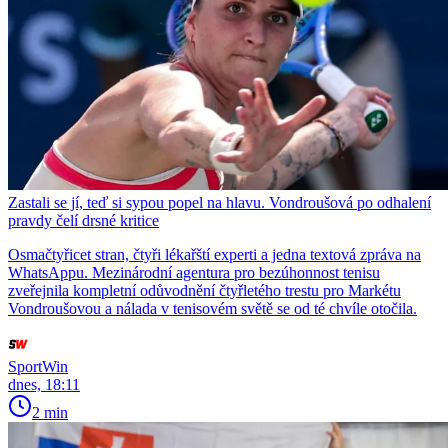
Zastali se jí, teď si sypou popel na hlavu. Vondroušová po odhalení
pravdy čelí drsné kritice
Osmačtyřicet stran, čtyři lékařští experti a jedna textová zpráva na
WhatsAppu. Mezinárodní agentura pro bezúhonnost tenisu
zveřejnila kompletní odůvodnění čtyřletého trestu pro Markétu
Vondroušovou a nálada v tenisovém světě se od té chvíle otočila.
SportWin
dnes, 18:11
2 min