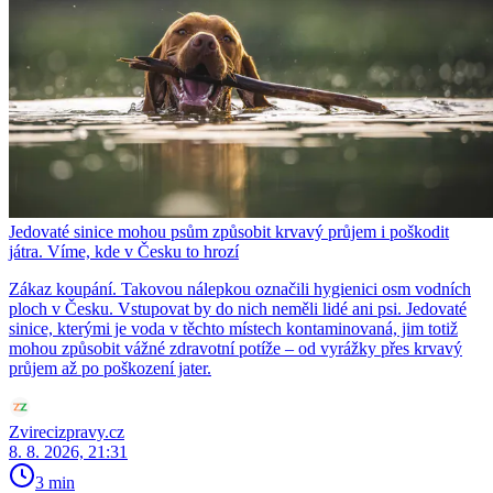
Jedovaté sinice mohou psům způsobit krvavý průjem i poškodit
játra. Víme, kde v Česku to hrozí
Zákaz koupání. Takovou nálepkou označili hygienici osm vodních
ploch v Česku. Vstupovat by do nich neměli lidé ani psi. Jedovaté
sinice, kterými je voda v těchto místech kontaminovaná, jim totiž
mohou způsobit vážné zdravotní potíže – od vyrážky přes krvavý
průjem až po poškození jater.
Zvirecizpravy.cz
8. 8. 2026, 21:31
3 min