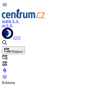
neděle 9. 8.
ne 9. 8.
15°C
Přihlášení
Reklama