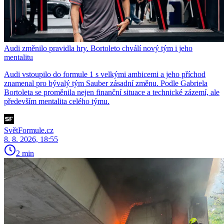
Audi změnilo pravidla hry. Bortoleto chválí nový tým i jeho
mentalitu
Audi vstoupilo do formule 1 s velkými ambicemi a jeho příchod
znamenal pro bývalý tým Sauber zásadní změnu. Podle Gabriela
Bortoleta se proměnila nejen finanční situace a technické zázemí, ale
především mentalita celého týmu.
SvětFormule.cz
8. 8. 2026, 18:55
2 min