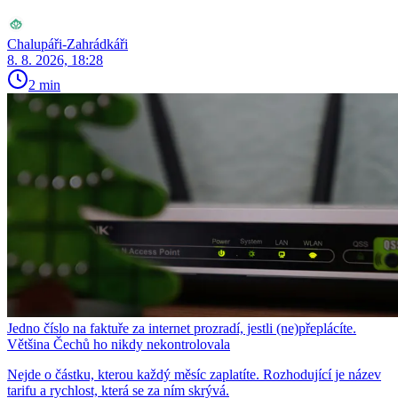
Chalupáři-Zahrádkáři
8. 8. 2026, 18:28
2 min
Jedno číslo na faktuře za internet prozradí, jestli (ne)přeplácíte.
Většina Čechů ho nikdy nekontrolovala
Nejde o částku, kterou každý měsíc zaplatíte. Rozhodující je název
tarifu a rychlost, která se za ním skrývá.