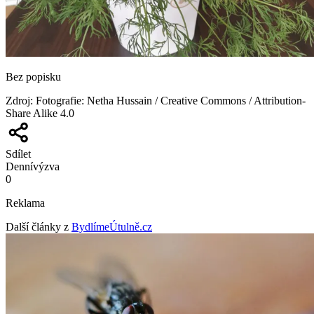
Bez popisku
Zdroj
:
Fotografie: Netha Hussain / Creative Commons / Attribution-
Share Alike 4.0
Sdílet
Denní
výzva
0
Reklama
Další články z
BydlímeÚtulně.cz