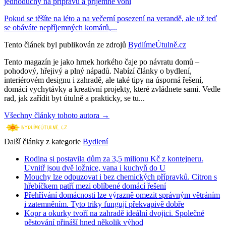
jednoduchý na přípravu a příjemně voní
Pokud se těšíte na léto a na večerní posezení na verandě, ale už teď
se obáváte nepříjemných komárů,...
Tento článek byl publikován ze zdrojů
BydlímeÚtulně.cz
Tento magazín je jako hrnek horkého čaje po návratu domů –
pohodový, hřejivý a plný nápadů. Nabízí články o bydlení,
interiérovém designu i zahradě, ale také tipy na úsporná řešení,
domácí vychytávky a kreativní projekty, které zvládnete sami. Vedle
rad, jak zařídit byt útulně a prakticky, se tu...
Všechny články tohoto autora →
Další články z kategorie
Bydlení
Rodina si postavila dům za 3,5 milionu Kč z kontejneru.
Uvnitř jsou dvě ložnice, vana i kuchyň do U
Mouchy lze odpuzovat i bez chemických přípravků. Citron s
hřebíčkem patří mezi oblíbené domácí řešení
Přehřívání domácnosti lze výrazně omezit správným větráním
i zatemněním. Tyto triky fungují překvapivě dobře
Kopr a okurky tvoří na zahradě ideální dvojici. Společné
pěstování přináší hned několik výhod