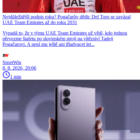
Nejdůležitější podpis roku? Pogačarův dědic Del Toro se zavázal
UAE Team Emirates až do roku 2031
Vypadá to, že v týmu UAE Team Emirates už vědí, kdo jednou
převezme štafetu po slovinském stroji na vítězství Tadeji
Pogačarovi. A není mu ještě ani třiadvacet let...
SportWin
8. 8. 2026, 20:06
1 min