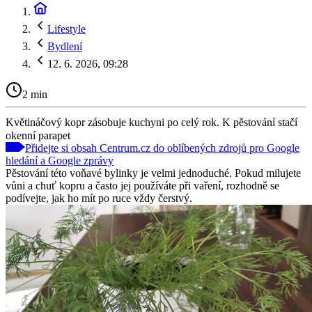
Lifestyle
Bydlení
12. 6. 2026, 09:28
2 min
Květináčový kopr zásobuje kuchyni po celý rok. K pěstování stačí
okenní parapet
Přidejte si obsah Centrum.cz do oblíbených zdrojů pro Google
hledání a Google zprávy
Pěstování této voňavé bylinky je velmi jednoduché. Pokud milujete
vůni a chuť kopru a často jej používáte při vaření, rozhodně se
podívejte, jak ho mít po ruce vždy čerstvý.