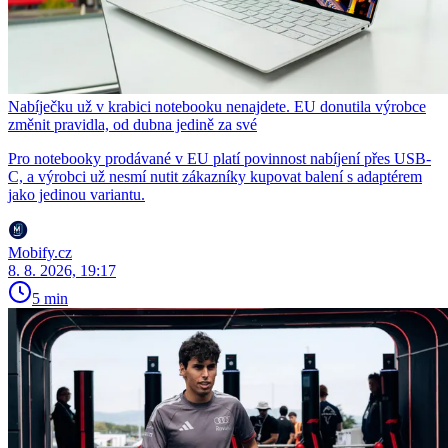
Nabíječku už v krabici notebooku nenajdete. EU donutila výrobce
změnit pravidla, od dubna jedině za své
Pro notebooky prodávané v EU platí povinnost nabíjení přes USB-
C, a výrobci už nesmí nutit zákazníky kupovat balení s adaptérem
jako jedinou variantu.
Mobify.cz
8. 8. 2026, 19:17
5 min