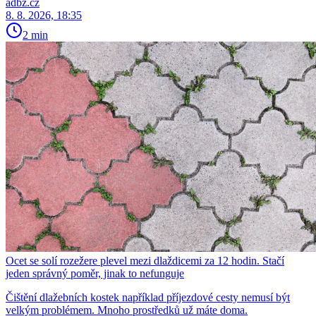
adbz.cz
8. 8. 2026, 18:35
2 min
Ocet se solí rozežere plevel mezi dlaždicemi za 12 hodin. Stačí
jeden správný poměr, jinak to nefunguje
Čištění dlažebních kostek například příjezdové cesty nemusí být
velkým problémem. Mnoho prostředků už máte doma.