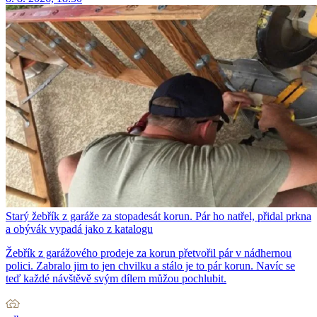
Starý žebřík z garáže za stopadesát korun. Pár ho natřel, přidal prkna
a obývák vypadá jako z katalogu
Žebřík z garážového prodeje za korun přetvořil pár v nádhernou
polici. Zabralo jim to jen chvilku a stálo je to pár korun. Navíc se
teď každé návštěvě svým dílem můžou pochlubit.