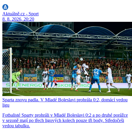
Aktuálně.cz - Sport
8. 8. 2026, 20:20
Sparta znovu padla. V Mladé Boleslavi prohrála 0:2, domácí vedou
ligu
Fotbalisté Sparty prohráli v Mladé Boleslavi 0:2 a po druhé porážce
v sezoně mají po třech ligových kolech pouze tři body. Středočeši
vedou tabulku.