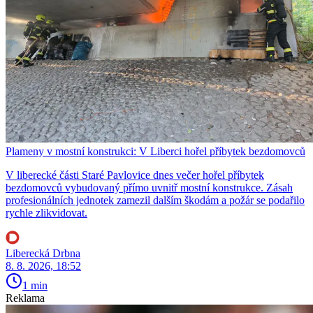
Plameny v mostní konstrukci: V Liberci hořel příbytek bezdomovců
V liberecké části Staré Pavlovice dnes večer hořel příbytek
bezdomovců vybudovaný přímo uvnitř mostní konstrukce. Zásah
profesionálních jednotek zamezil dalším škodám a požár se podařilo
rychle zlikvidovat.
Liberecká Drbna
8. 8. 2026, 18:52
1 min
Reklama