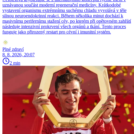
uznávanou součást moderní regenerační medicíny. Krátkodobé
vystavení organismu extrémnímu suchému chladu vyvolává v těle
silnou neuroendokrinní reakci. Během několika minut dochází k
masivnímu perifernímu stažení cév, po kterém při opětovném zahřátí
následuje intenzivní prokrvení všech orgánů a tkání. Tento proces
funguje jako přirozený restart pro cévní i imunitní systém.
Plné zdraví
8. 8. 2026, 20:07
2 min