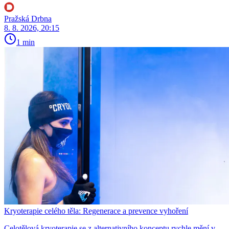
Pražská Drbna
8. 8. 2026, 20:15
1 min
Kryoterapie celého těla: Regenerace a prevence vyhoření
Celotělová kryoterapie se z alternativního konceptu rychle mění v