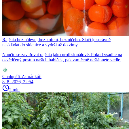
Rajčata bez nálevu, bez koření, bez ničeho. Stačí je správně
naskládat do sklenice a vydrží až do zimy
Naučte se zavařovat rajčata jako profesionálové. Pokud vsadíte na
osvědčený postup našich babiček, pak zaručeně nešlápnete vedle.
Chalupáři-Zahrádkáři
8. 8. 2026, 22:54
2 min