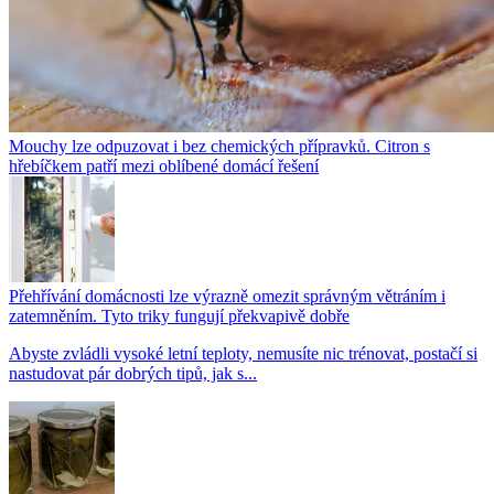
Mouchy lze odpuzovat i bez chemických přípravků. Citron s
hřebíčkem patří mezi oblíbené domácí řešení
Přehřívání domácnosti lze výrazně omezit správným větráním i
zatemněním. Tyto triky fungují překvapivě dobře
Abyste zvládli vysoké letní teploty, nemusíte nic trénovat, postačí si
nastudovat pár dobrých tipů, jak s...