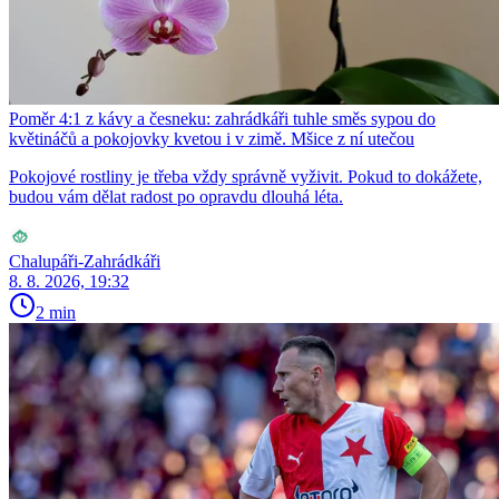
Poměr 4:1 z kávy a česneku: zahrádkáři tuhle směs sypou do
květináčů a pokojovky kvetou i v zimě. Mšice z ní utečou
Pokojové rostliny je třeba vždy správně vyživit. Pokud to dokážete,
budou vám dělat radost po opravdu dlouhá léta.
Chalupáři-Zahrádkáři
8. 8. 2026, 19:32
2 min