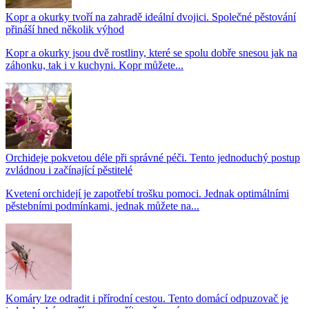
Kopr a okurky tvoří na zahradě ideální dvojici. Společné pěstování
přináší hned několik výhod
Kopr a okurky jsou dvě rostliny, které se spolu dobře snesou jak na
záhonku, tak i v kuchyni. Kopr můžete...
Orchideje pokvetou déle při správné péči. Tento jednoduchý postup
zvládnou i začínající pěstitelé
Kvetení orchidejí je zapotřebí trošku pomoci. Jednak optimálními
pěstebními podmínkami, jednak můžete na...
Komáry lze odradit i přírodní cestou. Tento domácí odpuzovač je