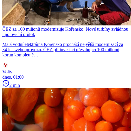
ČEZ za 100 milionů modernizuje Kořensko. Nové turbíny zvládnou
i poloviční průtok
Malá vodní elektrárna Kořensko prochází největší modernizací za
34 let svého provozu. ČEZ při investici přesahující 100 milionů
korun kompletně…
Volty
dnes, 01:00
2 min