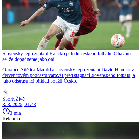
Slovenský reprezentant Hancko pálí do českého fotbalu: Obávám
se, že dopadneme jako oni
Obránce Atlética Madrid a slovenský reprezentant Dávid Hancko v
červencovém podcastu varoval před stagnací slovenského fotbalu, a
jako odstrašující příklad použil Česko.
SportyŽivě
8. 8. 2026, 21:43
3 min
Reklama