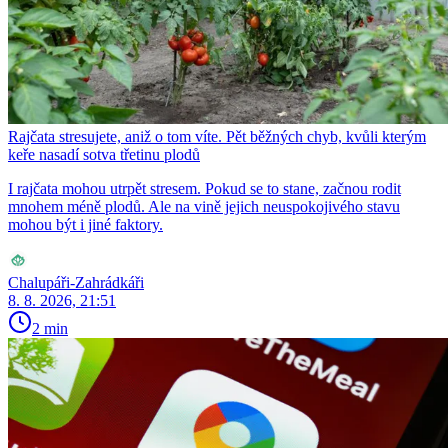
Rajčata stresujete, aniž o tom víte. Pět běžných chyb, kvůli kterým
keře nasadí sotva třetinu plodů
I rajčata mohou utrpět stresem. Pokud se to stane, začnou rodit
mnohem méně plodů. Ale na vině jejich neuspokojivého stavu
mohou být i jiné faktory.
Chalupáři-Zahrádkáři
8. 8. 2026, 21:51
2 min