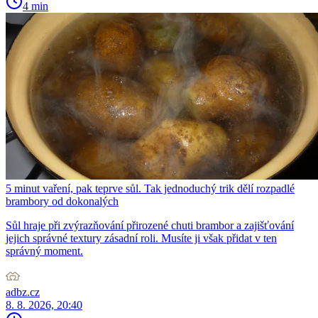
4 min
5 minut vaření, pak teprve sůl. Tak jednoduchý trik dělí rozpadlé
brambory od dokonalých
Sůl hraje při zvýrazňování přirozené chuti brambor a zajišťování
jejich správné textury zásadní roli. Musíte ji však přidat v ten
správný moment.
adbz.cz
8. 8. 2026, 20:40