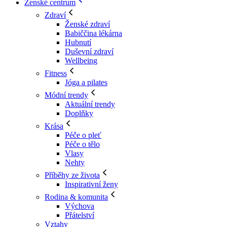
Ženské centrum
Zdraví
Ženské zdraví
Babiččina lékárna
Hubnutí
Duševní zdraví
Wellbeing
Fitness
Jóga a pilates
Módní trendy
Aktuální trendy
Doplňky
Krása
Péče o pleť
Péče o tělo
Vlasy
Nehty
Příběhy ze života
Inspirativní ženy
Rodina & komunita
Výchova
Přátelství
Vztahy