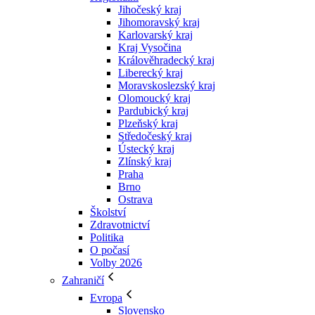
Jihočeský kraj
Jihomoravský kraj
Karlovarský kraj
Kraj Vysočina
Králověhradecký kraj
Liberecký kraj
Moravskoslezský kraj
Olomoucký kraj
Pardubický kraj
Plzeňský kraj
Středočeský kraj
Ústecký kraj
Zlínský kraj
Praha
Brno
Ostrava
Školství
Zdravotnictví
Politika
O počasí
Volby 2026
Zahraničí
Evropa
Slovensko