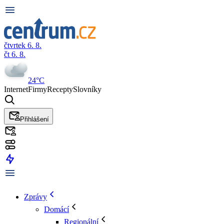
čtvrtek 6. 8.
čt 6. 8.
24°C
Internet
Firmy
Recepty
Slovníky
Přihlášení
Zprávy
Domácí
Regionální