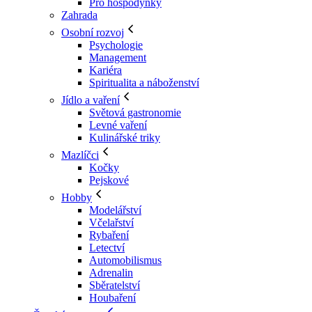
Pro hospodyňky
Zahrada
Osobní rozvoj
Psychologie
Management
Kariéra
Spiritualita a náboženství
Jídlo a vaření
Světová gastronomie
Levné vaření
Kulinářské triky
Mazlíčci
Kočky
Pejskové
Hobby
Modelářství
Včelařství
Rybaření
Letectví
Automobilismus
Adrenalin
Sběratelství
Houbaření