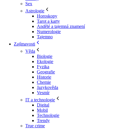
Sex
Astrologie
Horoskopy
Tarot a karty
Andělé a tajemná znamení
Numerologie
Tajemno
Zajímavosti
Věda
Biologie
Ekologie
Fyzika
Geografie
Historie
Chemie
Jazykověda
Vesmír
IT a technologie
Digital
Mobil
Technologie
Trendy
True crime