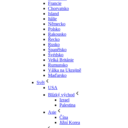
Francie
Chorvatsko
Island
Itálie
Německo
Polsko
Rakousko
Řecko
Rusko
Španělsko
Švédsko
Velká Británie
Rumunsko
Válka na Ukrajině
Maďarsko
Svět
USA
Blízký východ
Izrael
Palestina
Asie
Čína
Jižní Korea