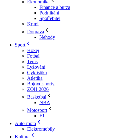
Ekonomika
Finance a burza
Podnikání
Spotřebitel
Krimi
Doprava
Nehody
Sport
Hokej
Fotbal
Tenis
Lyžování
Cyklistika
Atletika
Bojové sporty
ZOH 2026
Basketbal
NBA
Motosport
F1
Auto-moto
Elektromobily
Kultura