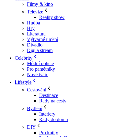
Filmy & kino
Televize
Reality show
Hudba
Hry
Literatura
Výtvarné umění
Divadlo
Digi a stream
Celebrity
Módní policie
Pro pamětníky
Nové tváře
Lifestyle
Cestování
Destinace
Rady na cesty
Bydlení
Interiery
Rady do domu
DIY
Pro kutily