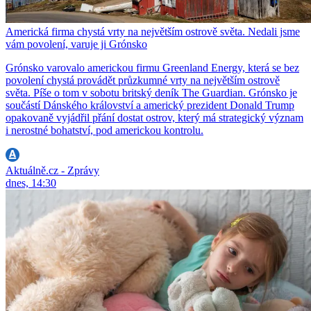
Americká firma chystá vrty na největším ostrově světa. Nedali jsme
vám povolení, varuje ji Grónsko
Grónsko varovalo americkou firmu Greenland Energy, která se bez
povolení chystá provádět průzkumné vrty na největším ostrově
světa. Píše o tom v sobotu britský deník The Guardian. Grónsko je
součástí Dánského království a americký prezident Donald Trump
opakovaně vyjádřil přání dostat ostrov, který má strategický význam
i nerostné bohatství, pod americkou kontrolu.
Aktuálně.cz - Zprávy
dnes, 14:30