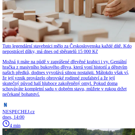
Tuto legendární stavebnici mělo za Československa každé dítě. Kdo
nepostrácel dílky, má dnes od sběratelů 15 000 Kč
Možná ji máte na půdě v zaprášené dřevěné krabici i vy. Geniální
hračka z masivního bukového dřeva, která voní historií a dětstvím
našich předků, dodnes vyvolává silnou nostalgii. Málokdo však ví,
že její vznik provázelo obrovské rodinné zoufalství a že její
skutečný původ halí hluboce zakořeněný omyl. Pokud doma
schováváte kompletní sadu v dobrém stavu, můžete v rukou držet
nečekané bohatství.
NESPECHEJ.cz
dnes, 14:00
4 min