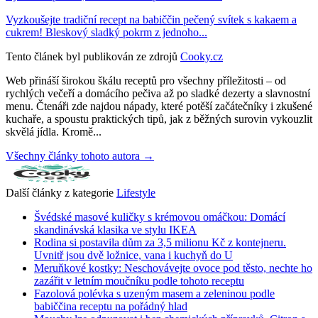
Vyzkoušejte tradiční recept na babiččin pečený svítek s kakaem a
cukrem! Bleskový sladký pokrm z jednoho...
Tento článek byl publikován ze zdrojů
Cooky.cz
Web přináší širokou škálu receptů pro všechny příležitosti – od
rychlých večeří a domácího pečiva až po sladké dezerty a slavnostní
menu. Čtenáři zde najdou nápady, které potěší začátečníky i zkušené
kuchaře, a spoustu praktických tipů, jak z běžných surovin vykouzlit
skvělá jídla. Kromě...
Všechny články tohoto autora →
Další články z kategorie
Lifestyle
Švédské masové kuličky s krémovou omáčkou: Domácí
skandinávská klasika ve stylu IKEA
Rodina si postavila dům za 3,5 milionu Kč z kontejneru.
Uvnitř jsou dvě ložnice, vana i kuchyň do U
Meruňkové kostky: Neschovávejte ovoce pod těsto, nechte ho
zazářit v letním moučníku podle tohoto receptu
Fazolová polévka s uzeným masem a zeleninou podle
babiččina receptu na pořádný hlad