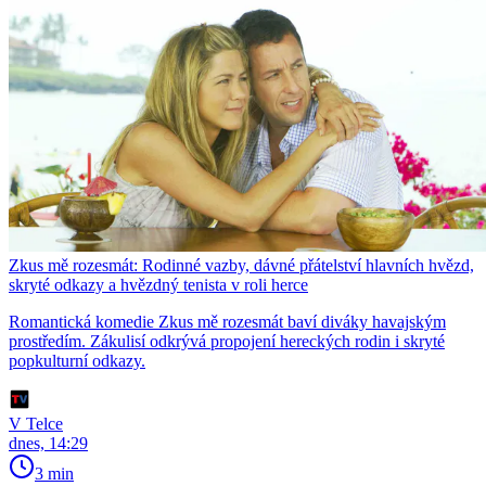
Zkus mě rozesmát: Rodinné vazby, dávné přátelství hlavních hvězd,
skryté odkazy a hvězdný tenista v roli herce
Romantická komedie Zkus mě rozesmát baví diváky havajským
prostředím. Zákulisí odkrývá propojení hereckých rodin i skryté
popkulturní odkazy.
V Telce
dnes, 14:29
3 min