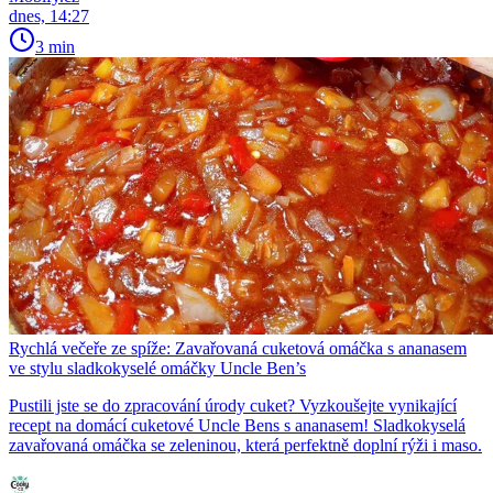
dnes, 14:27
3 min
Rychlá večeře ze spíže: Zavařovaná cuketová omáčka s ananasem
ve stylu sladkokyselé omáčky Uncle Ben’s
Pustili jste se do zpracování úrody cuket? Vyzkoušejte vynikající
recept na domácí cuketové Uncle Bens s ananasem! Sladkokyselá
zavařovaná omáčka se zeleninou, která perfektně doplní rýži i maso.