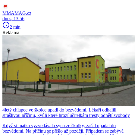
MMAMAG.cz
dnes, 13:56
2 min
Reklama
4letý chlapec ve školce upadl do bezvědomí. Lékaři odhalili
strašlivou příčinu, kvůli které hrozí učitelkám tresty odnětí svobody
Když si matka vyzvedávala syna ze školky, začal upadat do
bezvědomí. Na příčinu se přišlo až později. Případem se zabývá