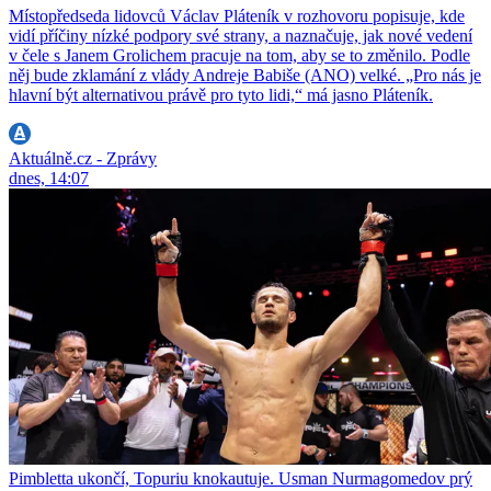
Místopředseda lidovců Václav Pláteník v rozhovoru popisuje, kde
vidí příčiny nízké podpory své strany, a naznačuje, jak nové vedení
v čele s Janem Grolichem pracuje na tom, aby se to změnilo. Podle
něj bude zklamání z vlády Andreje Babiše (ANO) velké. „Pro nás je
hlavní být alternativou právě pro tyto lidi,“ má jasno Pláteník.
Aktuálně.cz - Zprávy
dnes, 14:07
Pimbletta ukončí, Topuriu knokautuje. Usman Nurmagomedov prý