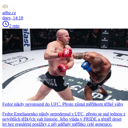
adbz.cz
dnes, 14:18
2 min
Fedor nikdy nevstoupil do UFC. Přesto zůstal měřítkem těžké váhy
Fedor Emelianenko nikdy nepodepsal s UFC, přesto se stal jednou z
největších těžkých vah historie. Jeho vláda v PRIDE a téměř deset
let bez regulérní porážky z něj udělaly měřítko celé generace.