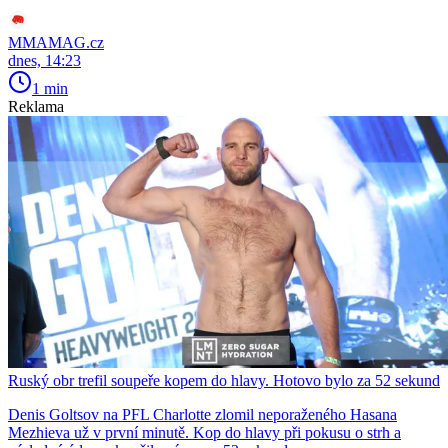
MMAMAG.cz
dnes, 14:23
1 min
Reklama
Ruský obr trefil soupeře kopem do hlavy. Hotovo bylo za 52 sekund
Denis Goltsov na PFL Charlotte zlomil neporaženého Hasana
Mezhieva už v první minutě. Kop do hlavy při pokusu o strh a