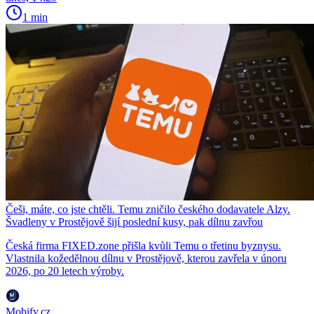
1 min
Češi, máte, co jste chtěli. Temu zničilo českého dodavatele Alzy.
Švadleny v Prostějově šijí poslední kusy, pak dílnu zavřou
Česká firma FIXED.zone přišla kvůli Temu o třetinu byznysu.
Vlastnila kožedělnou dílnu v Prostějově, kterou zavřela v únoru
2026, po 20 letech výroby.
Mobify.cz