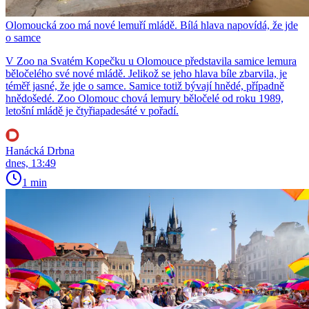
Olomoucká zoo má nové lemuří mládě. Bílá hlava napovídá, že jde
o samce
V Zoo na Svatém Kopečku u Olomouce představila samice lemura
běločelého své nové mládě. Jelikož se jeho hlava bíle zbarvila, je
téměř jasné, že jde o samce. Samice totiž bývají hnědé, případně
hnědošedé. Zoo Olomouc chová lemury běločelé od roku 1989,
letošní mládě je čtyřiapadesáté v pořadí.
Hanácká Drbna
dnes, 13:49
1 min