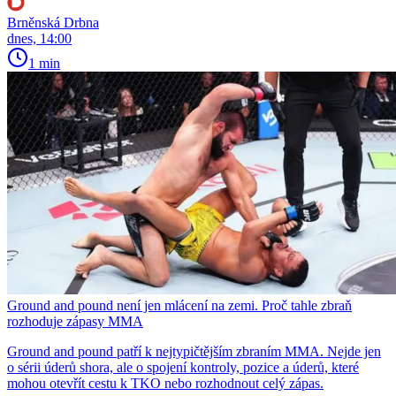
Brněnská Drbna
dnes, 14:00
1 min
Ground and pound není jen mlácení na zemi. Proč tahle zbraň
rozhoduje zápasy MMA
Ground and pound patří k nejtypičtějším zbraním MMA. Nejde jen
o sérii úderů shora, ale o spojení kontroly, pozice a úderů, které
mohou otevřít cestu k TKO nebo rozhodnout celý zápas.