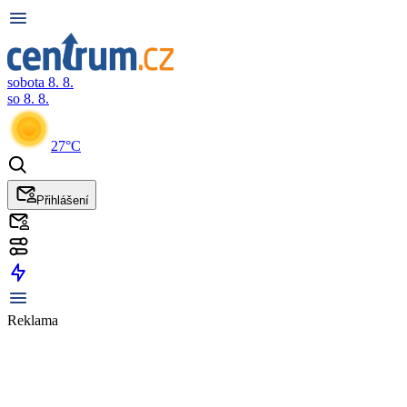
sobota 8. 8.
so 8. 8.
27°C
Přihlášení
Reklama