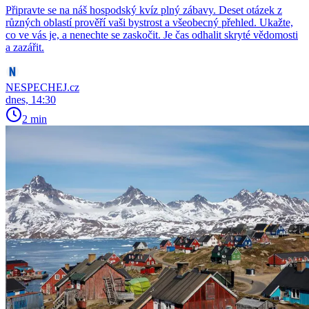
Připravte se na náš hospodský kvíz plný zábavy. Deset otázek z
různých oblastí prověří vaši bystrost a všeobecný přehled. Ukažte,
co ve vás je, a nenechte se zaskočit. Je čas odhalit skryté vědomosti
a zazářit.
NESPECHEJ.cz
dnes, 14:30
2 min