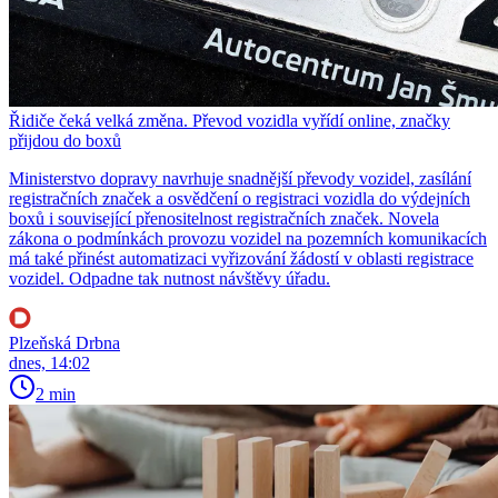
Řidiče čeká velká změna. Převod vozidla vyřídí online, značky
přijdou do boxů
Ministerstvo dopravy navrhuje snadnější převody vozidel, zasílání
registračních značek a osvědčení o registraci vozidla do výdejních
boxů i související přenositelnost registračních značek. Novela
zákona o podmínkách provozu vozidel na pozemních komunikacích
má také přinést automatizaci vyřizování žádostí v oblasti registrace
vozidel. Odpadne tak nutnost návštěvy úřadu.
Plzeňská Drbna
dnes, 14:02
2 min