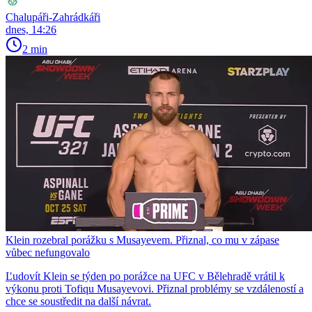
Chalupáři-Zahrádkáři
dnes, 14:26
2 min
Klein rozebral porážku s Musayevem. Přiznal, co mu v zápase
vůbec nefungovalo
Ľudovít Klein se týden po porážce na UFC v Bělehradě vrátil k
výkonu proti Tofiqu Musayevovi. Přiznal problémy se vzdáleností a
chce se soustředit na další návrat.