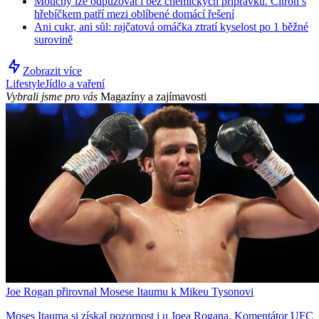
Mouchy lze odpuzovat i bez chemických přípravků. Citron s
hřebíčkem patří mezi oblíbené domácí řešení
Ani cukr, ani sůl: rajčatová omáčka ztratí kyselost po 1 běžné
surovině
Zobrazit více
Lifestyle
Jídlo a vaření
Vybrali jsme pro vás
Magazíny a zajímavosti
Joe Rogan přirovnal Mosese Itaumu k Mikeu Tysonovi
Moses Itauma si získal pozornost i u Joea Rogana. Komentátor UFC