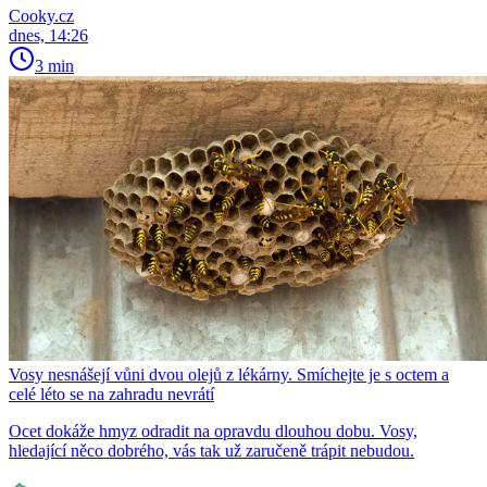
Cooky.cz
dnes, 14:26
3 min
Vosy nesnášejí vůni dvou olejů z lékárny. Smíchejte je s octem a
celé léto se na zahradu nevrátí
Ocet dokáže hmyz odradit na opravdu dlouhou dobu. Vosy,
hledající něco dobrého, vás tak už zaručeně trápit nebudou.