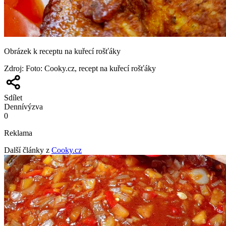
Obrázek k receptu na kuřecí rošťáky
Zdroj
:
Foto: Cooky.cz, recept na kuřecí rošťáky
Sdílet
Denní
výzva
0
Reklama
Další články z
Cooky.cz