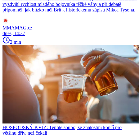
vyzdvihl rychlost mladého bojovníka těžké váhy a při debatě
připomněl, jak blízko měl Brit k historickému zápisu Mikea Tysona.
MMAMAG.cz
dnes, 14:37
2 min
HOSPODSKÝ KVÍZ: Tenhle souboj se znalostmi končí pro
většinu dřív, než čekali