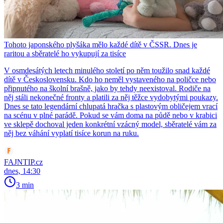
Tohoto japonského plyšáka mělo každé dítě v ČSSR. Dnes je
raritou a sběratelé ho vykupují za tisíce
V osmdesátých letech minulého století po něm toužilo snad každé
dítě v Československu. Kdo ho neměl vystaveného na poličce nebo
připnutého na školní brašně, jako by tehdy neexistoval. Rodiče na
něj stáli nekonečné fronty a platili za něj těžce vydobytými poukazy.
Dnes se tato legendární chlupatá hračka s plastovým obličejem vrací
na scénu v plné parádě. Pokud se vám doma na půdě nebo v krabici
ve sklepě dochoval jeden konkrétní vzácný model, sběratelé vám za
něj bez váhání vyplatí tisíce korun na ruku.
FAJNTIP.cz
dnes, 14:30
3 min