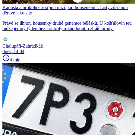
Kapusta a brokolice v srpnu mizí pod housenkami. Listy zůstanou
děravé jako síto
Právě se líhnou housenky druhé generace bělásků. U košťálovin teď
může jediný týden bez kontroly rozhodnout o ztrátě úrody.
Chalupáři-Zahrádkáři
dnes, 14:04
4 min