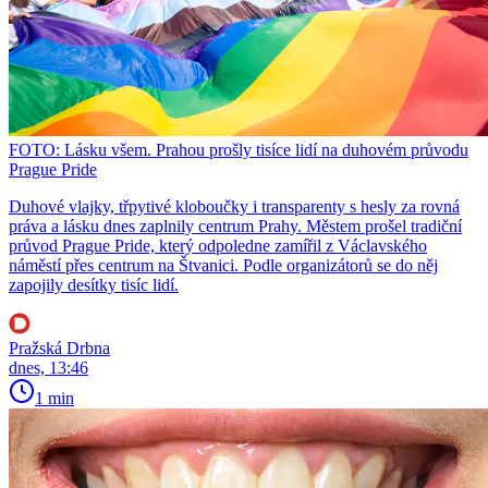
FOTO: Lásku všem. Prahou prošly tisíce lidí na duhovém průvodu
Prague Pride
Duhové vlajky, třpytivé kloboučky i transparenty s hesly za rovná
práva a lásku dnes zaplnily centrum Prahy. Městem prošel tradiční
průvod Prague Pride, který odpoledne zamířil z Václavského
náměstí přes centrum na Štvanici. Podle organizátorů se do něj
zapojily desítky tisíc lidí.
Pražská Drbna
dnes, 13:46
1 min