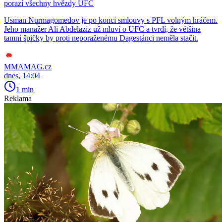
porazí všechny hvězdy UFC
Usman Nurmagomedov je po konci smlouvy s PFL volným hráčem.
Jeho manažer Ali Abdelaziz už mluví o UFC a tvrdí, že většina
tamní špičky by proti neporaženému Dagestánci neměla stačit.
MMAMAG.cz
dnes, 14:04
1 min
Reklama