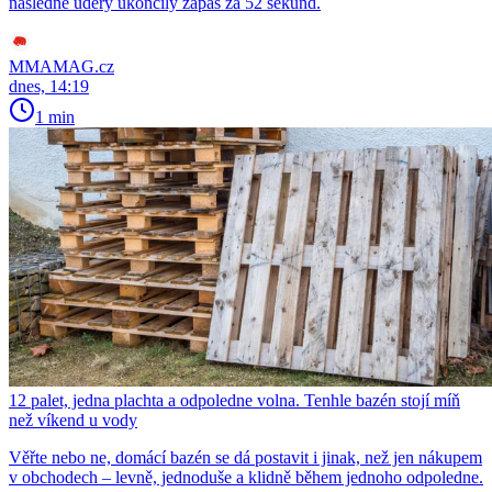
následné údery ukončily zápas za 52 sekund.
MMAMAG.cz
dnes, 14:19
1 min
12 palet, jedna plachta a odpoledne volna. Tenhle bazén stojí míň
než víkend u vody
Věřte nebo ne, domácí bazén se dá postavit i jinak, než jen nákupem
v obchodech – levně, jednoduše a klidně během jednoho odpoledne.