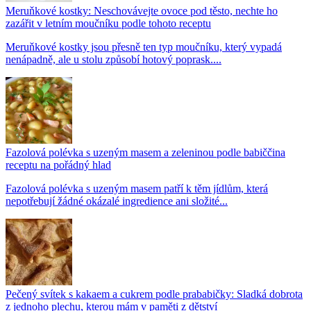
Meruňkové kostky: Neschovávejte ovoce pod těsto, nechte ho
zazářit v letním moučníku podle tohoto receptu
Meruňkové kostky jsou přesně ten typ moučníku, který vypadá
nenápadně, ale u stolu způsobí hotový poprask....
Fazolová polévka s uzeným masem a zeleninou podle babiččina
receptu na pořádný hlad
Fazolová polévka s uzeným masem patří k těm jídlům, která
nepotřebují žádné okázalé ingredience ani složité...
Pečený svítek s kakaem a cukrem podle prababičky: Sladká dobrota
z jednoho plechu, kterou mám v paměti z dětství