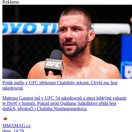
Reklama
Polák může v UFC překonat Chabibův rekord. Chybí mu šest
takedownů
Mateusz Gamrot má v UFC 54 takedownů a mezi lehkými vahami
je čtvrtý v historii. Pokud proti Quillanu Salkilldovi přidá šest
dalších, přeskočí i Chabiba Nurmagomedova.
MMAMAG.cz
dnes, 14:29