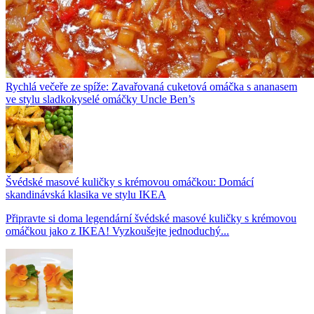
Rychlá večeře ze spíže: Zavařovaná cuketová omáčka s ananasem
ve stylu sladkokyselé omáčky Uncle Ben’s
Švédské masové kuličky s krémovou omáčkou: Domácí
skandinávská klasika ve stylu IKEA
Připravte si doma legendární švédské masové kuličky s krémovou
omáčkou jako z IKEA! Vyzkoušejte jednoduchý...