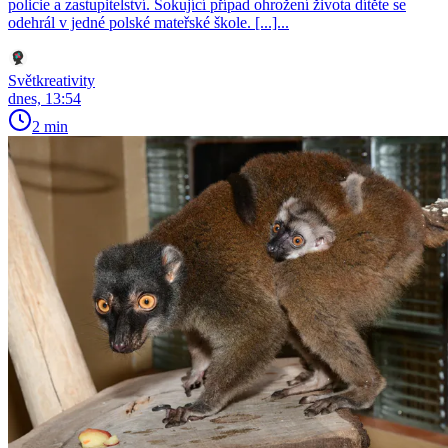
policie a zastupitelství. Šokující případ ohrožení života dítěte se
odehrál v jedné polské mateřské škole. [...]...
Světkreativity
dnes, 13:54
2 min