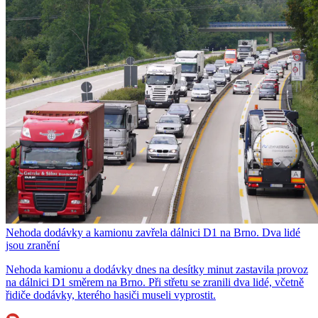
Nehoda dodávky a kamionu zavřela dálnici D1 na Brno. Dva lidé
jsou zranění
Nehoda kamionu a dodávky dnes na desítky minut zastavila provoz
na dálnici D1 směrem na Brno. Při střetu se zranili dva lidé, včetně
řidiče dodávky, kterého hasiči museli vyprostit.