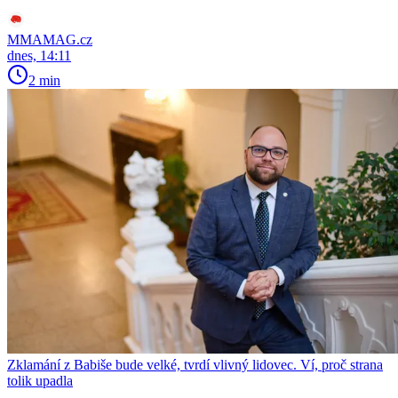
MMAMAG.cz
dnes, 14:11
2 min
Zklamání z Babiše bude velké, tvrdí vlivný lidovec. Ví, proč strana
tolik upadla