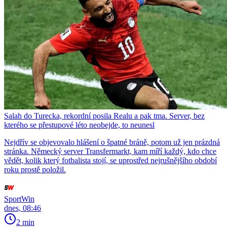
Salah do Turecka, rekordní posila Realu a pak tma. Server, bez
kterého se přestupové léto neobejde, to neunesl
Nejdřív se objevovalo hlášení o špatné bráně, potom už jen prázdná
stránka. Německý server Transfermarkt, kam míří každý, kdo chce
vědět, kolik který fotbalista stojí, se uprostřed nejrušnějšího období
roku prostě položil.
SportWin
dnes, 08:46
2 min