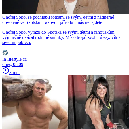
Ondřej Sokol se pochlubil fotkami se svými dětmi z nádherné
dovolené ve Skotsku: Takovou přírodu u nás nenajdete
Ondřej Sokol vyrazil do Skotska se svými dětmi a fanouškům
výjimečně ukázal rodinné snímky. Místo tropů zvolili útesy, vítr a
severní pobřeží.
In-lifestyle.cz
dnes, 08:09
3 min