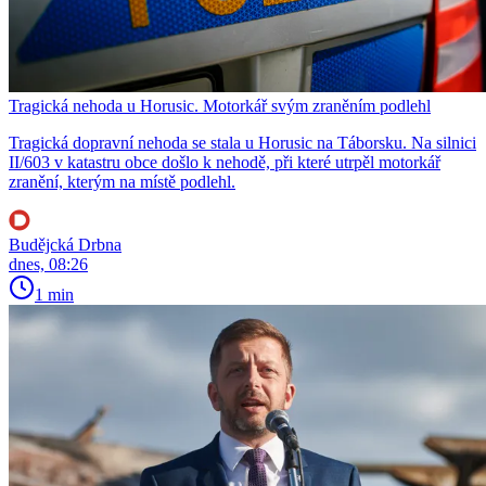
Tragická nehoda u Horusic. Motorkář svým zraněním podlehl
Tragická dopravní nehoda se stala u Horusic na Táborsku. Na silnici
II/603 v katastru obce došlo k nehodě, při které utrpěl motorkář
zranění, kterým na místě podlehl.
Budějcká Drbna
dnes, 08:26
1 min