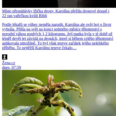
Místo přesnídávky lžička drogy. Karolína přežila drogové doupě i
22 ran vařečkou kvůli Bibli
Podle lékařů se vůbec neměla narodit. Karolína ale svůj boj o život
vyhrála. Přišla na svět na konci sedmého měsíce těhotenství s
porodní váhou pouhých 1,2 kilogramu. Její matka byla v té době už
téměř devět let závislá na drogách, které si během celého těhotenství
aplikovala nitrožilně. To byl však teprve začátek jejího nelehkého
příběhu. To nejtěžší Karolínu teprve čekalo…
Žena.cz
dnes, 07:59