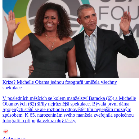
Krize? Michelle Obama jednou fotografií umlčela všechny
spekulace
V posledních měsících se kolem manželství Baracka (65) a Michelle
Obamových (62) šířily nejrůznější spekulace. Bývalá první dáma
Spojených států se ale rozhodla odpovědět tím nejlepším možným
způsobem. K 65. narozeninám svého manžela zveřejnila společnou
fotografii a připojila vzkaz plný lásky.
Aplausin.cz