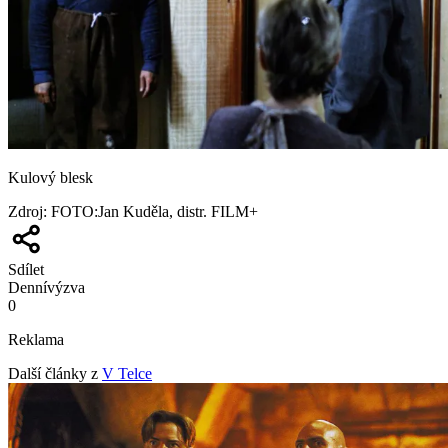
Kulový blesk
Zdroj
:
FOTO:Jan Kuděla, distr. FILM+
Sdílet
Denní
výzva
0
Reklama
Další články z
V Telce