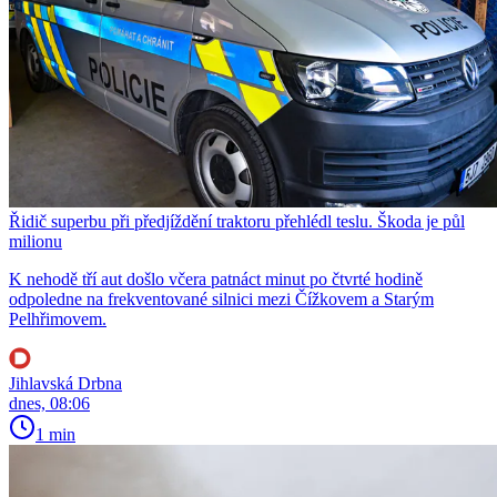
Řidič superbu při předjíždění traktoru přehlédl teslu. Škoda je půl
milionu
K nehodě tří aut došlo včera patnáct minut po čtvrté hodině
odpoledne na frekventované silnici mezi Čížkovem a Starým
Pelhřimovem.
Jihlavská Drbna
dnes, 08:06
1 min