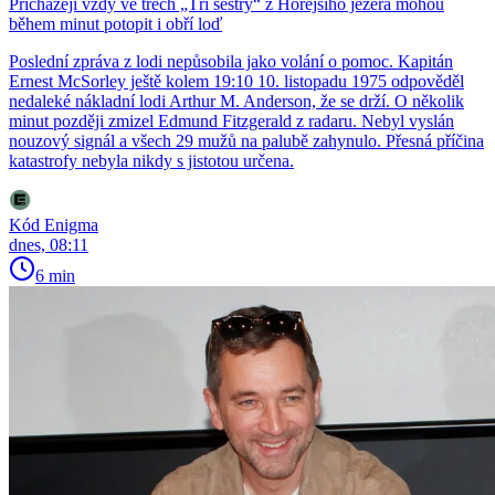
Přicházejí vždy ve třech „Tři sestry“ z Hořejšího jezera mohou
během minut potopit i obří loď
Poslední zpráva z lodi nepůsobila jako volání o pomoc. Kapitán
Ernest McSorley ještě kolem 19:10 10. listopadu 1975 odpověděl
nedaleké nákladní lodi Arthur M. Anderson, že se drží. O několik
minut později zmizel Edmund Fitzgerald z radaru. Nebyl vyslán
nouzový signál a všech 29 mužů na palubě zahynulo. Přesná příčina
katastrofy nebyla nikdy s jistotou určena.
Kód Enigma
dnes, 08:11
6 min