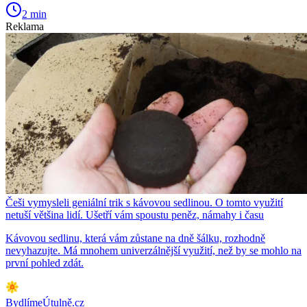
2 min
Reklama
Češi vymysleli geniální trik s kávovou sedlinou. O tomto využití
netuší většina lidí. Ušetří vám spoustu peněz, námahy i času
Kávovou sedlinu, která vám zůstane na dně šálku, rozhodně
nevyhazujte. Má mnohem univerzálnější využití, než by se mohlo na
první pohled zdát.
BydlímeÚtulně.cz