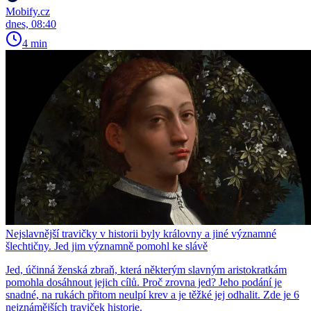
Mobify.cz
dnes, 08:40
4 min
Nejslavnější travičky v historii byly královny a jiné významné
šlechtičny. Jed jim významně pomohl ke slávě
Jed, účinná ženská zbraň, která některým slavným aristokratkám
pomohla dosáhnout jejich cílů. Proč zrovna jed? Jeho podání je
snadné, na rukách přitom neulpí krev a je těžké jej odhalit. Zde je 6
nejznámějších traviček historie.