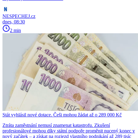
NESPECHEJ.cz
dnes, 08:30
2 min
Stát vyhlásil nové dotace. Češi mohou žádat až o 289 000 Kč
Ztráta zaměstnání nemusí znamenat katastrofu. Zkušení
profesionálové mohou díky státní podpoře proměnit nucený konec v
nový začátek – a získat na rozjezd vlastního podnikání až 289 tisíc