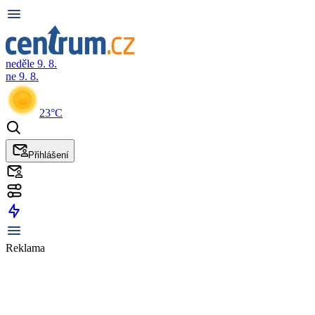
neděle 9. 8.
ne 9. 8.
23°C
Přihlášení
Reklama