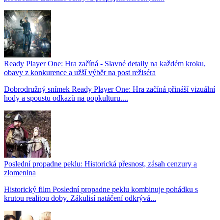
Ready Player One: Hra začíná - Slavné detaily na každém kroku,
obavy z konkurence a užší výběr na post režiséra
Dobrodružný snímek Ready Player One: Hra začíná přináší vizuální
hody a spoustu odkazů na popkulturu....
Poslední propadne peklu: Historická přesnost, zásah cenzury a
zlomenina
Historický film Poslední propadne peklu kombinuje pohádku s
krutou realitou doby. Zákulisí natáčení odkrývá...