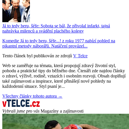
Já to tedy beru, šéfe: Sobota se bál, že přivolal infarkt, tajná
nahrávka milenců a svádění plachého kolegy
Komedie Já to tedy beru, šéfe...! z roku 1977 nabízí pohled na
pikantní metody náborářů. Natáčení provázel...
Tento článek byl publikován ze zdrojů
V Telce
Web se zaměřuje na témata, která propojují zdravý životní styl,
pohodu a praktické tipy do běžného dne. Čtenáři zde najdou články
o zdraví, výživě, rodině, vztazích i osobním rozvoji. Obsah doplňují
také zajímavosti a inspirace, které přinášejí nové pohledy na
každodenní situace. Styl psaní je...
Všechny články tohoto autora →
Vybrali jsme pro vás
Magazíny a zajímavosti