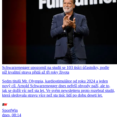
Schwarzenegger upozornil na studii se 103 tisíci účastníky, podle
níž kvalitní strava přidá až tři roky života
Sedm titulů Mr. Olympia, kardiostimulátor od roku 2024 a jeden
nový cíl. Arnold Schwarzenegger dnes neřeší obvody paží, ale to,
jak se dožít víc než sta let. Ve svém newsletteru proto rozebral studii,
která sledovala stravu více než sta tisíc lidí po dobu deseti let.
SportWin
dnes, 08:14