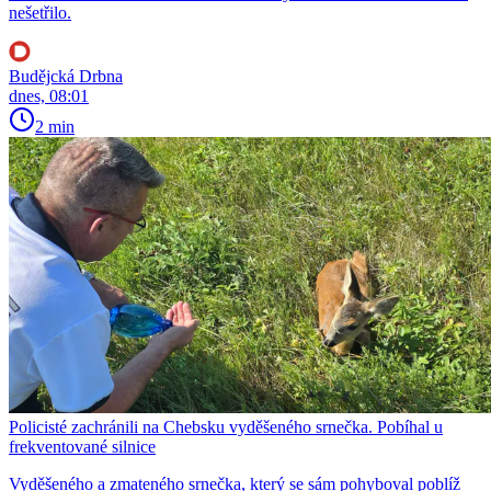
nešetřilo.
Budějcká Drbna
dnes, 08:01
2 min
Policisté zachránili na Chebsku vyděšeného srnečka. Pobíhal u
frekventované silnice
Vyděšeného a zmateného srnečka, který se sám pohyboval poblíž