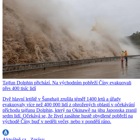
Tajfun Dolphin přichází. Na východním pobřeží Číny evakuovali
přes 400 tisíc lidí
Dvě hlavní letiště v Šanghaji zrušila téměř 1400 letů a úřady
evakuovaly více než 400 000 lidí z ohrožených oblastí v očekávání
příchodu tajfunu Dolphin, který na Okinawě na jihu Japonska zranil
sedm lidí. Očekává se, že živel zasáhne hustě obydlené pobřeží na
východě Číny buď v neděli večer, nebo v pondělí ráno.
Aktuálně.cz - Zprávy