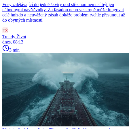
Vosy zalétávající do jedné škvíry pod střechou nemusí být jen
náhodnými návštěvníky. Za fasádou nebo ve stropě může fungovat
celé hnízdo a neuvážený zásah dokáže problém rychle přesunout až
do obytných místností.
Trendy Život
dnes, 08:13
3 min