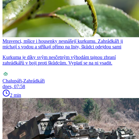
Mravenci, mšice i housenky nesnášejí kurkumu. Zahrádkáři ji
míchají s vodou a stříkají přímo na listy, škůdci odejdou sami
Kurkuma je díky svým nesčetným výhodám tajnou zbraní
zahrádkářů v boji proti škůdcům. Vyplatí se na ni vsadit.
Chalupáři-Zahrádkáři
dnes, 07:58
2 min