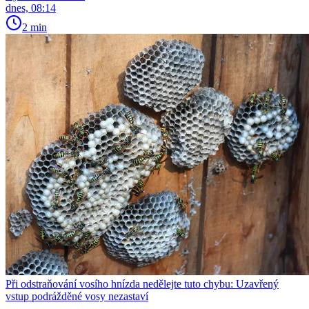
dnes, 08:14
2 min
Při odstraňování vosího hnízda nedělejte tuto chybu: Uzavřený
vstup podrážděné vosy nezastaví