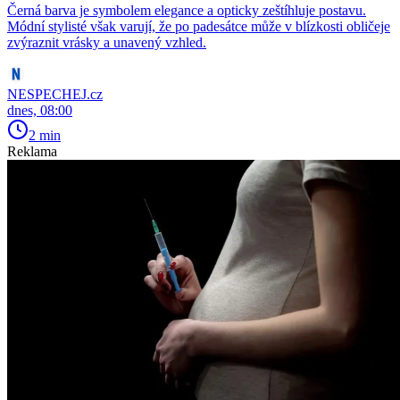
Černá barva je symbolem elegance a opticky zeštíhluje postavu.
Módní stylisté však varují, že po padesátce může v blízkosti obličeje
zvýraznit vrásky a unavený vzhled.
NESPECHEJ.cz
dnes, 08:00
2 min
Reklama