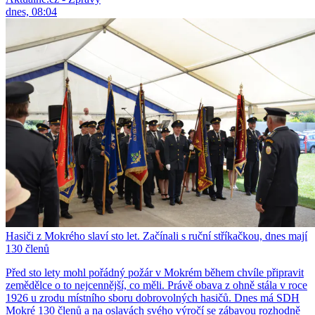
dnes, 08:04
Hasiči z Mokrého slaví sto let. Začínali s ruční stříkačkou, dnes mají
130 členů
Před sto lety mohl pořádný požár v Mokrém během chvíle připravit
zemědělce o to nejcennější, co měli. Právě obava z ohně stála v roce
1926 u zrodu místního sboru dobrovolných hasičů. Dnes má SDH
Mokré 130 členů a na oslavách svého výročí se zábavou rozhodně