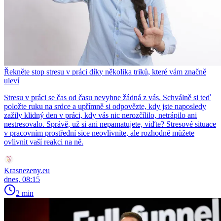
Řekněte stop stresu v práci díky několika triků, které vám značně
uleví
Stresu v práci se čas od času nevyhne žádná z vás. Schválně si teď
položte ruku na srdce a upřímně si odpovězte, kdy jste naposledy
zažily klidný den v práci, kdy vás nic nerozčílilo, netrápilo ani
nestresovalo. Správě, už si ani nepamatujete, viďte? Stresové situace
v pracovním prostřední sice neovlivníte, ale rozhodně můžete
ovlivnit vaší reakci na ně.
Krasnezeny.eu
dnes, 08:15
2 min