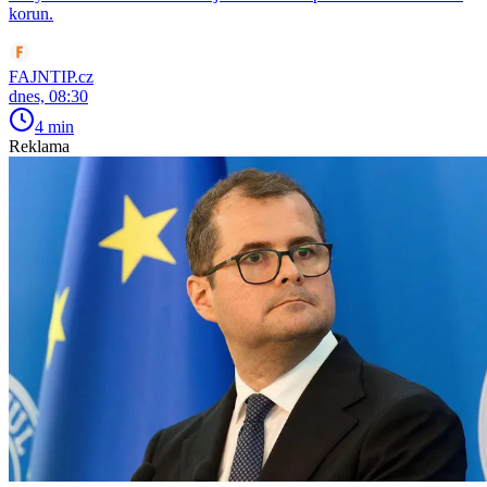
korun.
FAJNTIP.cz
dnes, 08:30
4 min
Reklama