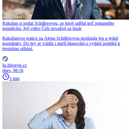
Rakušan si podal Schillerovou, ze které udělal terč potupného
posměchu: Její video Češi považují za bizár
Rakušanova reakce na Alenu Schillerovou nezůstala jen u jedné
poznámky. Do hry se vrátila i starší hlasování o vydání politiků k
trestnímu stíhání.
In-lifestyle.cz
dnes, 08:16
3 min