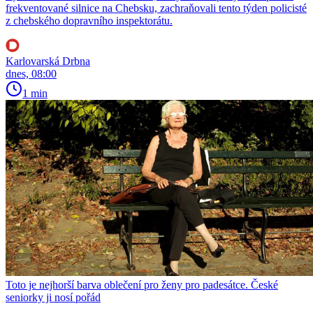
frekventované silnice na Chebsku, zachraňovali tento týden policisté
z chebského dopravního inspektorátu.
Karlovarská Drbna
dnes, 08:00
1 min
Toto je nejhorší barva oblečení pro ženy pro padesátce. České
seniorky ji nosí pořád