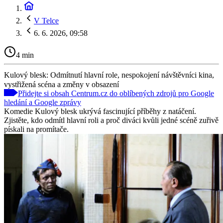
V Telce
6. 6. 2026, 09:58
4 min
Kulový blesk: Odmítnutí hlavní role, nespokojení návštěvníci kina,
vystřižená scéna a změny v obsazení
Přidejte si obsah Centrum.cz do oblíbených zdrojů pro Google
hledání a Google zprávy
Komedie Kulový blesk ukrývá fascinující příběhy z natáčení.
Zjistěte, kdo odmítl hlavní roli a proč diváci kvůli jedné scéně zuřivě
pískali na promítače.