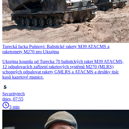
Turecká facka Putinovi: Balistické rakety M39 ATACMS a
raketomety M270 pro Ukrajinu
Ukrajina koupila od Turecka 70 balistických raket M39 ATACMS,
12 odpalovacích zařízení raketových systémů M270 (MLRS)
schopných odpalovat rakety GMLRS a ATACMS a desítky tisíc
kusů kazetové munice.
Securitytech
dnes, 07:55
3 min