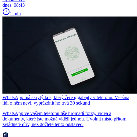
dnes, 08:43
1 min
WhatsApp má skrytý koš, který žere gigabajty v telefonu. Většina
lidí o něm neví, vyprázdnit ho trvá 30 sekund
WhatsApp ve vašem telefonu tiše hromadí fotky, videa a
dokumenty, které jste možná viděli jednou. Uvolnit místo přitom
zvládnete dřív, než dočtete tento odstavec.