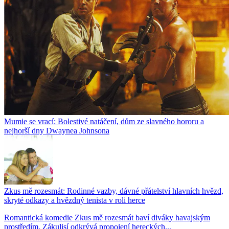
Mumie se vrací: Bolestivé natáčení, dům ze slavného hororu a
nejhorší dny Dwaynea Johnsona
Zkus mě rozesmát: Rodinné vazby, dávné přátelství hlavních hvězd,
skryté odkazy a hvězdný tenista v roli herce
Romantická komedie Zkus mě rozesmát baví diváky havajským
prostředím. Zákulisí odkrývá propojení hereckých...