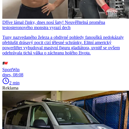
Dříve lámal činky, dnes nosí šaty! Neuvěřitelná proměna
testosteronového monstra vyrazí dech
Tuny nazvedaného železa a obdivné pohledy fanoušků nedokázaly
přehlušit drásavý pocit cizí tělesné schránky. Elitní americký
powerlifter vybudoval masivní figuru gladiátora, uvnitř se ovšem
odehrávala tichá válka o záchranu holého života.
SportWin
dnes, 08:08
2 min
Reklama