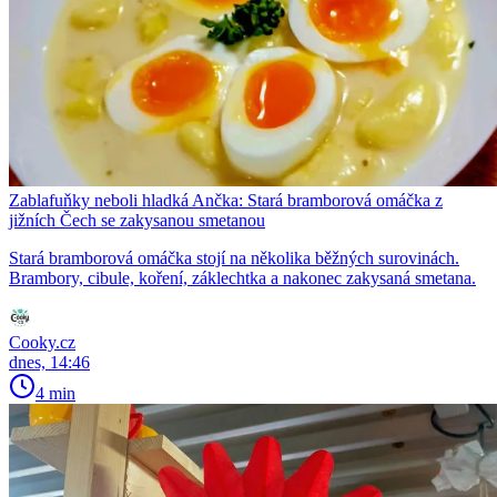
Zablafuňky neboli hladká Ančka: Stará bramborová omáčka z
jižních Čech se zakysanou smetanou
Stará bramborová omáčka stojí na několika běžných surovinách.
Brambory, cibule, koření, záklechtka a nakonec zakysaná smetana.
Cooky.cz
dnes, 14:46
4 min