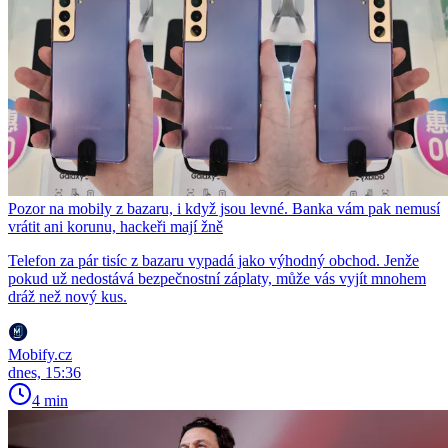
Pozor na mobily z bazaru, i když jsou levné. Banka vám pak nemusí
vrátit ani korunu, hackeři mají žně
Telefon za pár tisíc z bazaru vypadá jako výhodný obchod. Jenže
pokud už nedostává bezpečnostní záplaty, může vás vyjít mnohem
dráž než nový kus.
Mobify.cz
dnes, 15:36
4 min