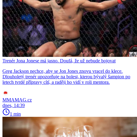
Trenér Jona Jonese má jasno. Doufá, že už nebude bojovat
Greg Jackson nechce, aby se Jon Jones znovu vracel do klece.
Dlouholetý trenér upozorňuje na bolest, kterou bývalý šampion po
letech tvrdé přípravy cítí, a raději ho vidí v roli mentora.
MMAMAG.cz
dnes, 14:39
1 min