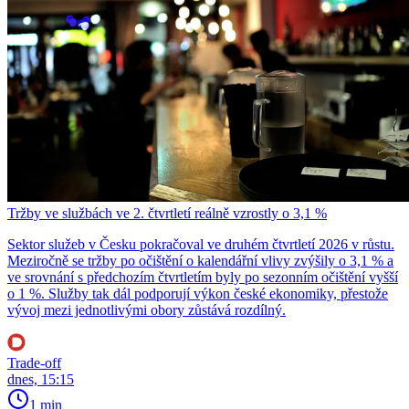
Tržby ve službách ve 2. čtvrtletí reálně vzrostly o 3,1 %
Sektor služeb v Česku pokračoval ve druhém čtvrtletí 2026 v růstu.
Meziročně se tržby po očištění o kalendářní vlivy zvýšily o 3,1 % a
ve srovnání s předchozím čtvrtletím byly po sezonním očištění vyšší
o 1 %. Služby tak dál podporují výkon české ekonomiky, přestože
vývoj mezi jednotlivými obory zůstává rozdílný.
Trade-off
dnes, 15:15
1 min