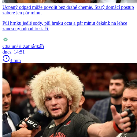
Ucpaný odpad může povolit bez drahé chemie. Starý domácí postup
zabere jen pár minut
Půl hrnku jedlé sody, půl hrnku octa a pár minut čekání: na lehce
zanesený odpad to stačí.
Chalupáři-Zahrádkáři
dnes, 14:51
3 min