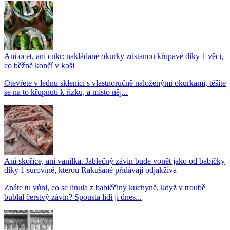
Ani ocet, ani cukr: nakládané okurky zůstanou křupavé díky 1 věci,
co běžně končí v koši
Otevřete v lednu sklenici s vlastnoručně naloženými okurkami, těšíte
se na to křupnutí k řízku, a místo něj...
Ani skořice, ani vanilka. Jablečný závin bude vonět jako od babičky
díky 1 surovině, kterou Rakušané přidávají odjakživa
Znáte tu vůni, co se linula z babiččiny kuchyně, když v troubě
bublal čerstvý závin? Spousta lidí ji dnes...