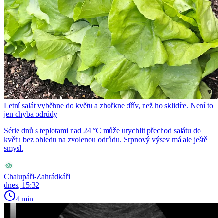
Letní salát vyběhne do květu a zhořkne dřív, než ho sklidíte. Není to
jen chyba odrůdy
Série dnů s teplotami nad 24 °C může urychlit přechod salátu do
květu bez ohledu na zvolenou odrůdu. Srpnový výsev má ale ještě
smysl.
Chalupáři-Zahrádkáři
dnes, 15:32
4 min