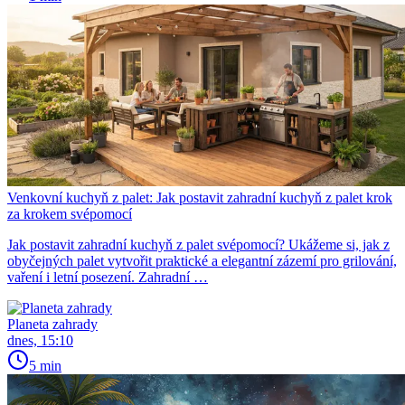
Venkovní kuchyň z palet: Jak postavit zahradní kuchyň z palet krok
za krokem svépomocí
Jak postavit zahradní kuchyň z palet svépomocí? Ukážeme si, jak z
obyčejných palet vytvořit praktické a elegantní zázemí pro grilování,
vaření i letní posezení. Zahradní …
Planeta zahrady
dnes, 15:10
5 min