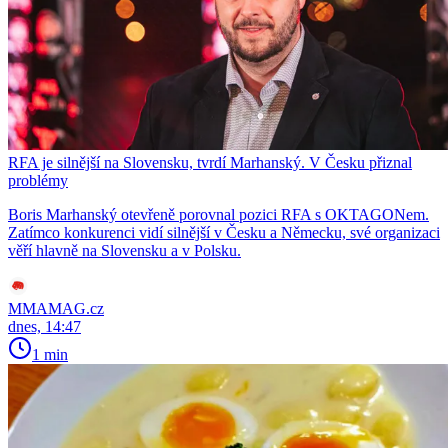
RFA je silnější na Slovensku, tvrdí Marhanský. V Česku přiznal
problémy
Boris Marhanský otevřeně porovnal pozici RFA s OKTAGONem.
Zatímco konkurenci vidí silnější v Česku a Německu, své organizaci
věří hlavně na Slovensku a v Polsku.
MMAMAG.cz
dnes, 14:47
1 min