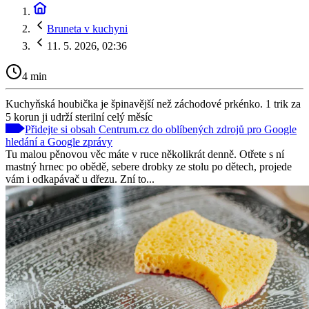
Bruneta v kuchyni
11. 5. 2026, 02:36
4 min
Kuchyňská houbička je špinavější než záchodové prkénko. 1 trik za
5 korun ji udrží sterilní celý měsíc
Přidejte si obsah Centrum.cz do oblíbených zdrojů pro Google
hledání a Google zprávy
Tu malou pěnovou věc máte v ruce několikrát denně. Otřete s ní
mastný hrnec po obědě, sebere drobky ze stolu po dětech, projede
vám i odkapávač u dřezu. Zní to...