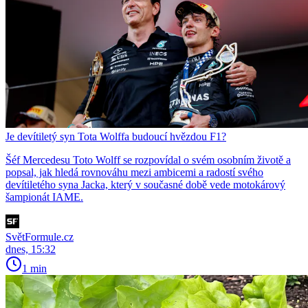
Je devítiletý syn Tota Wolffa budoucí hvězdou F1?
Šéf Mercedesu Toto Wolff se rozpovídal o svém osobním životě a
popsal, jak hledá rovnováhu mezi ambicemi a radostí svého
devítiletého syna Jacka, který v současné době vede motokárový
šampionát IAME.
SvětFormule.cz
dnes, 15:32
1 min