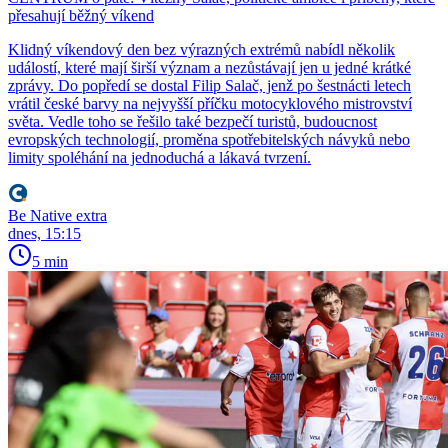
přesahují běžný víkend
Klidný víkendový den bez výrazných extrémů nabídl několik
událostí, které mají širší význam a nezůstávají jen u jedné krátké
zprávy. Do popředí se dostal Filip Salač, jenž po šestnácti letech
vrátil české barvy na nejvyšší příčku motocyklového mistrovství
světa. Vedle toho se řešilo také bezpečí turistů, budoucnost
evropských technologií, proměna spotřebitelských návyků nebo
limity spoléhání na jednoduchá a lákavá tvrzení.
Be Native extra
dnes, 15:15
5 min