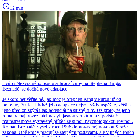
12 min
Tvůrci Nezvratného osudu si brousí zuby na Stephena Kinga.
Beznaděj se dočká nové adaptace
Je skoro neuvěřitelné, jak moc je Stephen King v kurzu už od
poloviny 70. let. I když jeho adaptace nejsou vždy úspěšné, většina
jeho předloh skýtá i tak potenciál na slušný film. Už proto, že jeho
romány mají rozeznatelný styl, jasnou strukturu a v podstatě
mainstreamově vystavěný příběh se silnou psychologickou rovinou.
Román Beznaděj vyšel v roce 1996 doprovázený novelou Strážci
zákona. Obě knihy pracují se stejnými postavami, ale v jiných rolích