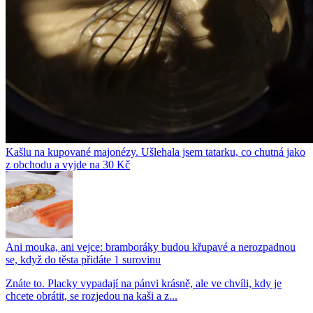
Kašlu na kupované majonézy. Ušlehala jsem tatarku, co chutná jako
z obchodu a vyjde na 30 Kč
Ani mouka, ani vejce: bramboráky budou křupavé a nerozpadnou
se, když do těsta přidáte 1 surovinu
Znáte to. Placky vypadají na pánvi krásně, ale ve chvíli, kdy je
chcete obrátit, se rozjedou na kaši a z...