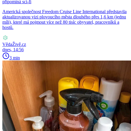
připomíná sci-fi
Americká společnost Freedom Cruise Line International představila
aktualizovanou vizi plovoucího města dlouhého přes 1,6 km (jednu
míli), které má pojmout více než 80 tisíc obyvatel, pracovníků a
hostů.
VědaŽivě.cz
dnes, 14:56
3 min