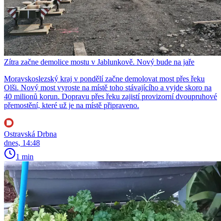
Zítra začne demolice mostu v Jablunkově. Nový bude na jaře
Moravskoslezský kraj v pondělí začne demolovat most přes řeku
Olši. Nový most vyroste na místě toho stávajícího a vyjde skoro na
40 milionů korun. Dopravu přes řeku zajistí provizorní dvoupruhové
přemostění, které už je na místě připraveno.
Ostravská Drbna
dnes, 14:48
1 min