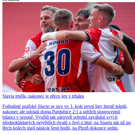
Slavia trpěla, nakonec je přece jen v trháku
Fotbalisté pražské Slavie se sice ve 3. kole první ligy herně trápili,
nakonec ale udolali doma Pardubice 2:1 a udrželi stoprocentní
bilanci v sezoně. Využili tak zároveň sobotní zaváhání svých
předpokládaných největších rivalů v boji o titul, na Spartu tak už po
třech kolech mají náskok šesti bodů, na Plzeň dokonce sedm.