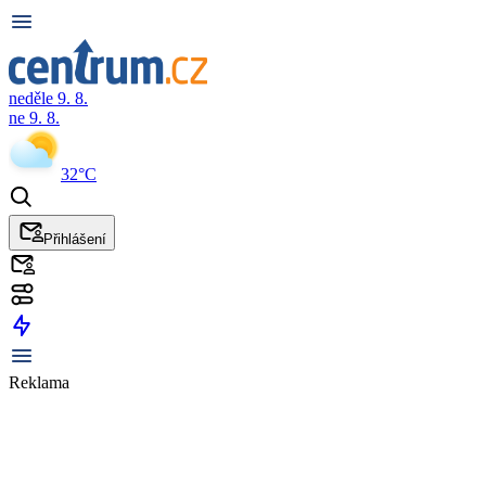
neděle 9. 8.
ne 9. 8.
32°C
Přihlášení
Reklama