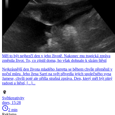
Měl to být nejhezčí den v jeho životě. Nakonec mu tragická zpráva
změnila život. To, co zjistil doma, ho však dohnalo k slzám štěstí
Nejkrásnější den života mladého Jarretta se během chvíle přeměnil v
noční můru. Jeho žena Sarri na svět přivedla jejich společného syna
Jamese, chvíli poté ale přišla strašná zpráva. Den, který měl být plný
radosti a štěstí, [...]...
Světkreativity
dnes, 15:28
2 min
Reklama