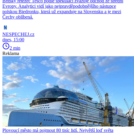
Britský řetězec Tesco podle spekulací zvažuje odchod ze střední
Evropy. Analytici vidí jako nejpravděpodobnějšího nástupce
polskou Biedronku, která už expanduje na Slovensku a je mezi
Čechy oblíbená.
NESPECHEJ.cz
dnes, 15:00
2 min
Reklama
Plovoucí město má pojmout 80 tisíc lidí. Největší loď světa