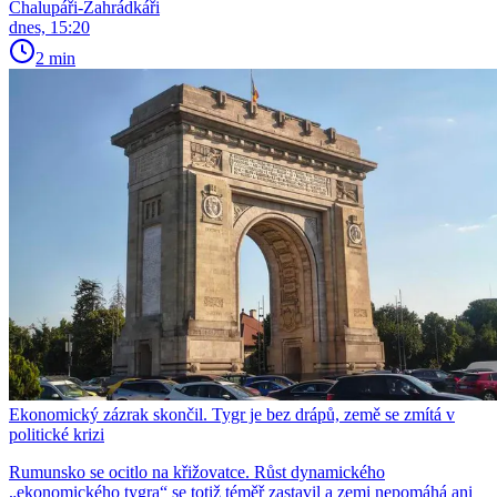
Chalupáři-Zahrádkáři
dnes, 15:20
2 min
Ekonomický zázrak skončil. Tygr je bez drápů, země se zmítá v
politické krizi
Rumunsko se ocitlo na křižovatce. Růst dynamického
„ekonomického tygra“ se totiž téměř zastavil a zemi nepomáhá ani