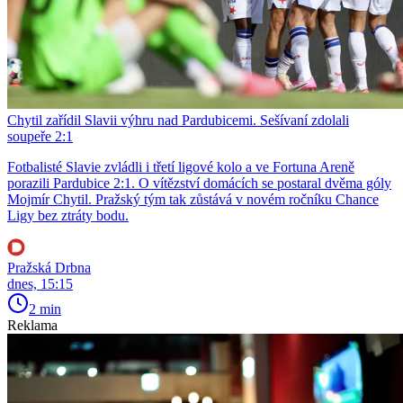
Chytil zařídil Slavii výhru nad Pardubicemi. Sešívaní zdolali
soupeře 2:1
Fotbalisté Slavie zvládli i třetí ligové kolo a ve Fortuna Areně
porazili Pardubice 2:1. O vítězství domácích se postaral dvěma góly
Mojmír Chytil. Pražský tým tak zůstává v novém ročníku Chance
Ligy bez ztráty bodu.
Pražská Drbna
dnes, 15:15
2 min
Reklama