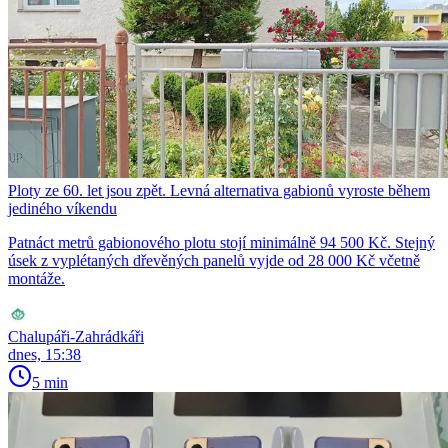
Ploty ze 60. let jsou zpět. Levná alternativa gabionů vyroste během
jediného víkendu
Patnáct metrů gabionového plotu stojí minimálně 94 500 Kč. Stejný
úsek z vyplétaných dřevěných panelů vyjde od 28 000 Kč včetně
montáže.
Chalupáři-Zahrádkáři
dnes, 15:38
5 min