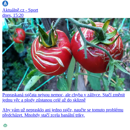
Aktuálně.cz - Sport
dnes, 15:20
Popraskaná rajčata nejsou nemoc, ale chyba v zálivce. Stačí změnit
jednu věc a plody zůstanou celé až do sklizně
Aby vám už neprasklo ani jedno rajče, naučte se tomuto problému
předcházet. Mnohdy stačí zcela banální triky.