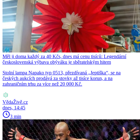
Měl ji doma každý za 40 Kčs, dnes má cenu tisíců: Legendární
československá výbava obýváku je sběratelským hitem
Stolní lampa Napako typ 0513, přezdívaná „Jeptiška“, se na
českých aukcích prodává za stovky až tisíce korun, a na
zahraničním trhu za více než 20 000 Kč.
VědaŽivě.cz
dnes, 14:45
3 min