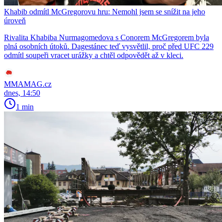
Khabib odmítl McGregorovu hru: Nemohl jsem se snížit na jeho
úroveň
Rivalita Khabiba Nurmagomedova s Conorem McGregorem byla
plná osobních útoků. Dagestánec teď vysvětlil, proč před UFC 229
odmítl soupeři vracet urážky a chtěl odpovědět až v kleci.
MMAMAG.cz
dnes, 14:50
1 min