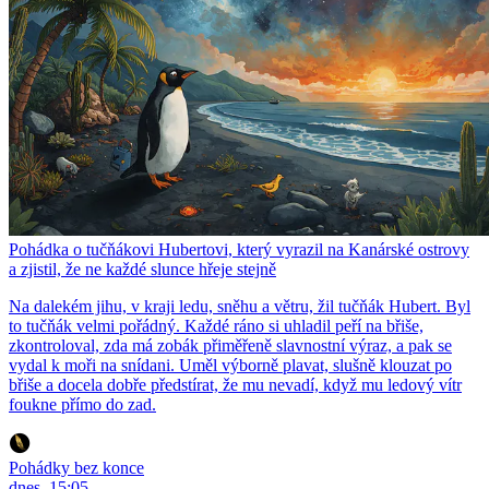
Pohádka o tučňákovi Hubertovi, který vyrazil na Kanárské ostrovy
a zjistil, že ne každé slunce hřeje stejně
Na dalekém jihu, v kraji ledu, sněhu a větru, žil tučňák Hubert. Byl
to tučňák velmi pořádný. Každé ráno si uhladil peří na břiše,
zkontroloval, zda má zobák přiměřeně slavnostní výraz, a pak se
vydal k moři na snídani. Uměl výborně plavat, slušně klouzat po
břiše a docela dobře předstírat, že mu nevadí, když mu ledový vítr
foukne přímo do zad.
Pohádky bez konce
dnes, 15:05