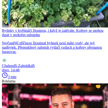
Bylinky v květináči žloutnou, i když je zaléváte. Kořeny se mohou
dusit v mokrém substrátu
Nejčastější příčinou žloutnutí bylinek není málo vody, ale její
nadbytek. Přemokřený substrát vytlačí vzduch a kořeny přestanou
fungovat.
Chalupáři-Zahrádkáři
dnes, 14:48
3 min
Reklama