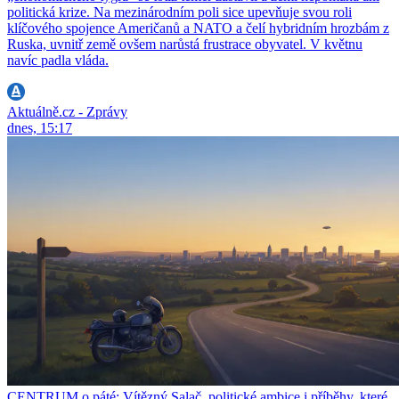
politická krize. Na mezinárodním poli sice upevňuje svou roli
klíčového spojence Američanů a NATO a čelí hybridním hrozbám z
Ruska, uvnitř země ovšem narůstá frustrace obyvatel. V květnu
navíc padla vláda.
Aktuálně.cz - Zprávy
dnes, 15:17
CENTRUM o páté: Vítězný Salač, politické ambice i příběhy, které