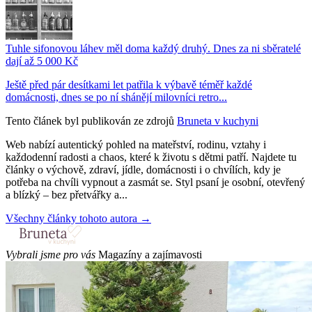
Tuhle sifonovou láhev měl doma každý druhý. Dnes za ni sběratelé
dají až 5 000 Kč
Ještě před pár desítkami let patřila k výbavě téměř každé
domácnosti, dnes se po ní shánějí milovníci retro...
Tento článek byl publikován ze zdrojů
Bruneta v kuchyni
Web nabízí autentický pohled na mateřství, rodinu, vztahy i
každodenní radosti a chaos, které k životu s dětmi patří. Najdete tu
články o výchově, zdraví, jídle, domácnosti i o chvílích, kdy je
potřeba na chvíli vypnout a zasmát se. Styl psaní je osobní, otevřený
a blízký – bez přetvářky a...
Všechny články tohoto autora →
Vybrali jsme pro vás
Magazíny a zajímavosti