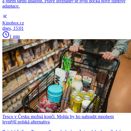
a jiném sledu událostí. Právě Beznaděj se nyní dočká nové filmové
adaptace.
Kinobox.cz
dnes, 15:01
1 min
Tesco v Česku možná končí. Mohla by ho nahradit mnohem
levnější polská alternativa