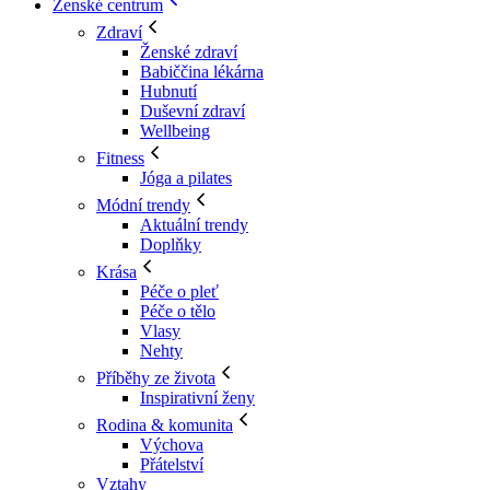
Ženské centrum
Zdraví
Ženské zdraví
Babiččina lékárna
Hubnutí
Duševní zdraví
Wellbeing
Fitness
Jóga a pilates
Módní trendy
Aktuální trendy
Doplňky
Krása
Péče o pleť
Péče o tělo
Vlasy
Nehty
Příběhy ze života
Inspirativní ženy
Rodina & komunita
Výchova
Přátelství
Vztahy