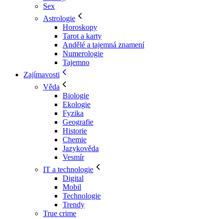
Sex
Astrologie
Horoskopy
Tarot a karty
Andělé a tajemná znamení
Numerologie
Tajemno
Zajímavosti
Věda
Biologie
Ekologie
Fyzika
Geografie
Historie
Chemie
Jazykověda
Vesmír
IT a technologie
Digital
Mobil
Technologie
Trendy
True crime