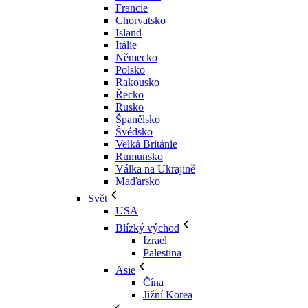
Francie
Chorvatsko
Island
Itálie
Německo
Polsko
Rakousko
Řecko
Rusko
Španělsko
Švédsko
Velká Británie
Rumunsko
Válka na Ukrajině
Maďarsko
Svět
USA
Blízký východ
Izrael
Palestina
Asie
Čína
Jižní Korea