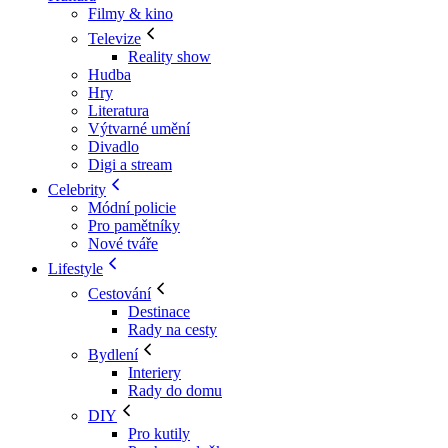
Filmy & kino
Televize
Reality show
Hudba
Hry
Literatura
Výtvarné umění
Divadlo
Digi a stream
Celebrity
Módní policie
Pro pamětníky
Nové tváře
Lifestyle
Cestování
Destinace
Rady na cesty
Bydlení
Interiery
Rady do domu
DIY
Pro kutily