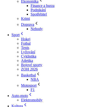
Ekonomika
Finance a burza
Podnikání
Spotřebitel
Krimi
Doprava
Nehody
Sport
Hokej
Fotbal
Tenis
Lyžování
Cyklistika
Atletika
Bojové sporty
ZOH 2026
Basketbal
NBA
Motosport
F1
Auto-moto
Elektromobily
Kultura