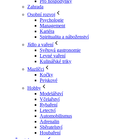
Pro hospodyňky
Zahrada
Osobní rozvoj
Psychologie
Management
Kariéra
Spiritualita a náboženství
Jídlo a vaření
Světová gastronomie
Levné vaření
Kulinářské triky
Mazlíčci
Kočky
Pejskové
Hobby
Modelářství
Včelařství
Rybaření
Letectví
Automobilismus
Adrenalin
Sběratelství
Houbaření