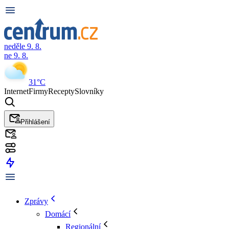
neděle 9. 8.
ne 9. 8.
31°C
Internet
Firmy
Recepty
Slovníky
Přihlášení
Zprávy
Domácí
Regionální