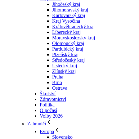
Jihočeský kraj
Jihomoravský kraj
Karlovarský kraj
Kraj Vysočina
Králověhradecký kraj
Liberecký kraj
Moravskoslezský kraj
Olomoucký kraj
Pardubický kraj
Plzeňský kraj
Středočeský kraj
Ústecký kraj
Zlínský kraj
Praha
Brno
Ostrava
Školství
Zdravotnictví
Politika
O počasí
Volby 2026
Zahraničí
Evropa
Slovensko